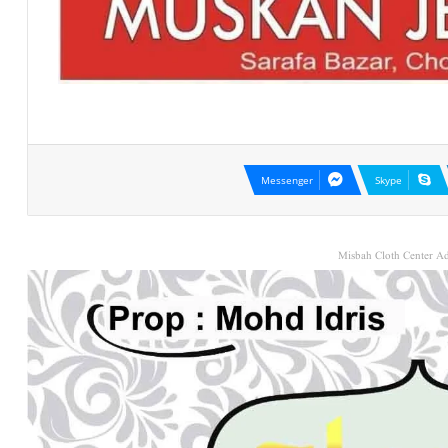
Messenger
Skype
Misbah Cloth Center Ad