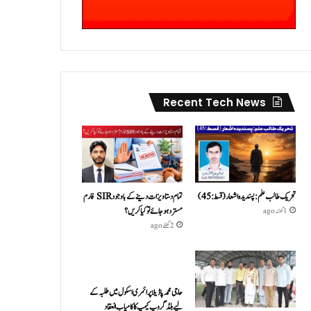
Recent Tech News
تحریک طالب علم: پسندیدہ اشعار (قسط:45)
تمام دستاویزات دینے کے باوجود SIR فارم
مسترد ہو جائے تو کیا کریں؟
1 گھنٹہ ago
2 گھنٹے ago
حاجی محمد پاڈیلا پرائمری اسکول میں طلبہ کے
لیے بلڈ گروپ کیمپ کا کامیاب انعقاد