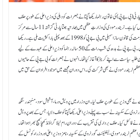
ا پارٹی (بی جے پی) کی خاتون رہنما ریکھا گپتا نے جمعرات کو دہلی کی وزیراعلی کے طور پر حلف
اٹھا لیا ہے۔بی جے پی نے دو دہائیوں سے زائد عرصے بعد دہلی پر کنٹرول حاصل کیا ہے۔ نریندر مودی کی وزارتِ عظمی میں بھارتیہ جنتا پارٹی گزشتہ 11 سال سے مرکز
میں حکومت میں ہے۔ البتہ پانچ فروری کو ہونے والے انتخابات میں دارالحکومت کی قانون ساز اسمبلی میں بی جے پی کو 1998 کے بعد پہلی بار اکثریت ملی ہے۔ریکھا
گپتا لگ بھگ تین کروڑ آبادی والے وسیع شہر کی چوتھی خاتون وزیر اعلی ہیں۔ بی جے پی نے بدھ کی شب رات گئے 50 سالہ رہنما کو وزیرِ اعلی کے عہدے کے لیے
ی طلبہ سیاست سے اپنے کریئر کا آغاز کیا تھا۔انہوں نے جمعرات کو بی جے پی کے حامیوں
اعظم نریندر مودی نے بھی شرکت کی۔ اس دوران مجمعے میں موجود افراد ان کے حق میں
ی۔دہلی میں وزیر اعلی ٰریکھا گپتا کے ساتھ 6 ایم ایل اے نے بھی وزیر کے طور پر حلف لیا۔ ان وزراء میں پرویش ورما، آشیش سود، منجندر سنگھ
 گورنر وی کے سکسینہ نے سب سے پہلے وزیر اعلیٰ ریکھا گپتا کو حلف دلایا، جس کے بعد پرویش
نگھ نے فائنل کیا۔ حلف برداری کی تقریب کے دوران رام لیلا گراؤنڈ کھچا کھچ بھرا ہوا تھا۔
عظم نریندر مودی، لیفٹیننٹ گورنر وی کے سکسینہ، نامزد وزیر اعلیٰ اور وزراء کونسل کے