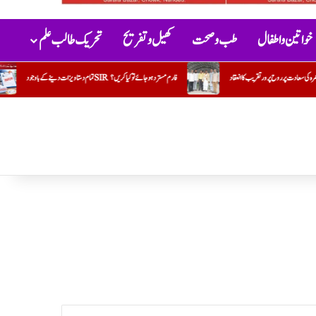
خواتین و اطفال
طب و صحت
کھیل و تفریح
تحریک طالب علم
تمام دستاویزات دینے کے باوجود SIR فارم مسترد ہو جائے تو کیا کریں؟
تحریک طالب علم: پسندیدہ اشعار (قسط:45)