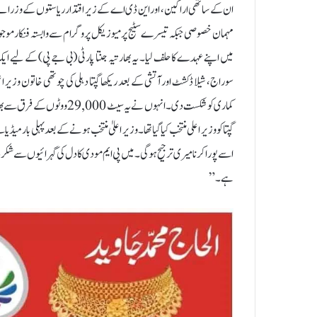
ان کے ساتھی اراکین، اور این ڈی اے کے زیر اقتدار ریاستوں کے وزرائے اعلی
مہمان خصوصی جبکہ تیسرے سٹیج پر میوزیکل پروگرام سے وابستہ فنکار موجود ت
سوراج، شیلا ڈکشٹ اور آتشی کے بعد ریکھا گپتا دہلی کی چوتھی خاتون وزیر اعلی
کماری کو شکست دی۔ انہوں نے ی
گپتا کو وزیر اعلی منتخب کیا گیا تھا۔ وزیر اعلیٰ منتخب ہونے کے بعد پہلی با
اسے پورا کرنا میری ترجیح ہوگی۔ میں پی ایم مودی کا دل کی گہرائیوں سے شکریہ ا
ہے۔”