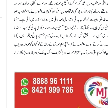
ٰ اور نائب وزیر اعلیٰ بھی مرکزی اسٹیج پر موجود تھے۔ دوسرے سٹیج پر مذہبی رہنما اور
ھے۔ ریکھا گپتا دہلی کی چوتھی خاتون وزیر اعلیٰ بن گئی ہیں۔ انہوں نے رام لیلا میدان
میں اپنے عہدے کا حلف لیا۔ یہ بھارتیہ جنتا پارٹی (بی جے پی) کے لیے ایک تاریخی دن ہے کیونکہ یہ پارٹی 27 سال بعد دہلی میں دوبارہ اقتدار میں آئی ہے۔ سشما
ٰ بن گئی ہیں۔ ریکھا گپتا نے شالیمار باغ اسمبلی سیٹ سے عام آدمی پارٹی کی امیدوار بندنا
ہ سیٹ 29,000 ووٹوں کے فرق سے بھاری اکثریت سے جیتی تھی۔ آپ کو بتا دیں کہ بدھ کی شام لیجسلیچر پارٹی میٹنگ میں ریکھا
ر میڈیا سے بات کرتے ہوئے، انہوں نے کہا، "پی ایم مودی نے دہلی کے لوگوں کو جو وڑن دیا ہے
دا کرنا چاہتی ہوں کہ یہ اعزاز صرف میرا نہیں ہے، بلکہ یہ ملک کی ہر ماں اور بیٹی کا اعزاز