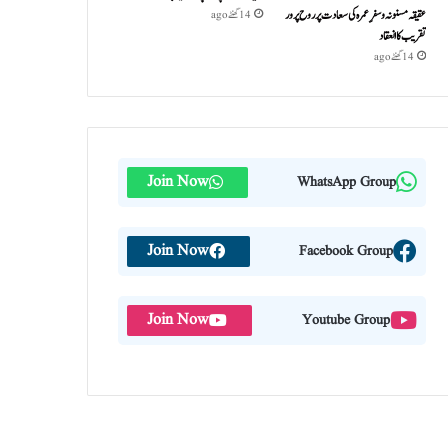
عقیقہ مسنونہ و سفرِ عمرہ کی سعادت پر روح پرور
14 گھنٹے ago
تقریب کا انعقاد
14 گھنٹے ago
Join Now
WhatsApp Group
Join Now
Facebook Group
Join Now
Youtube Group