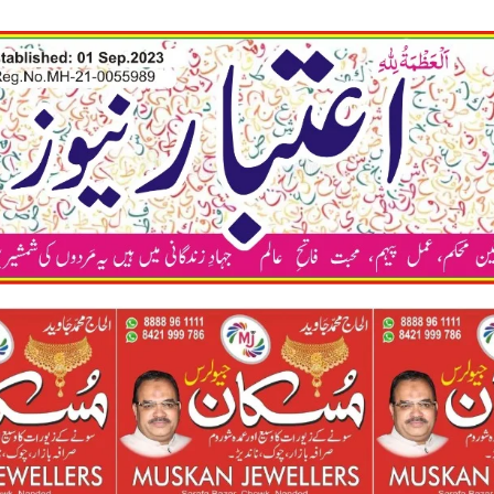
कया अप भी अपने