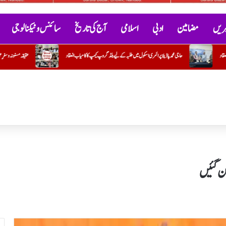
خبریں
مضامین
ادبی
اسلامی
آج کی تاریخ
سائنس و ٹیکنالوجی
 طلبہ کے لیے بلڈ گروپ کیمپ کا کامیاب انعقاد
عقیقہ مسنونہ و سفرِ عمرہ کی سعادت پر روح پرور تقریب کا انعقاد
 بن گئیں