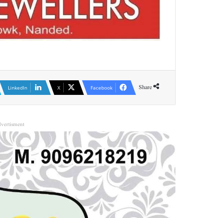
Share
LinkedIn
X
Facebook
vertisment