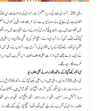
دہلی:20؍فروری: بھارتی وزیرِ اعظم نریندر مودی کی جماعت بھارتیہ جنت
منتخب کیا تھا۔ریکھا گپتا کے پاس قانون کی ڈگری ہے۔ انہوں نے دہلی میں ہ
کے ایک بڑے جلسے میں وزارتِ اعلی کا حلف اٹھایا۔ اس تقریب میں وزیرِ 
نعرے لگا رہے تھے۔
سی ایم ریکھا گپتا کے ساتھ 6 وزراء نے بھی حلف لیا
نئی دہلی، 20 فرور
سرسا، رویندر اندراج سنگھ، کپل مشرا اور پنکج کمار سنگھ شامل ہیں، لیفٹیننٹ
ورما، آشیش سود، منجندر سنگھ سرسا، راجندر سنگھ، پنکج کمار سنگھ اور راجہ س
حلف برداری کی تقریب کے لیے تین الگ الگ اسٹیج تیار کیے گئے تھے۔ وزیر ا