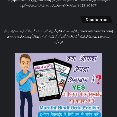
ہم آپ کی رائے، تجاویز اور سوالات کا خیرمقدم کرتے ہیں۔ ہم سےای میل: [aitebarnews@gmail.com]فون نمبر:
[9028167307]پتہ: [دفتر اعتبار نیوز، ، دیگلور ناکہ، ناندیڑ(مہاراشٹر) ] پر رابطہ کیا جاسکتا ہے۔
Disclaimer
[www.aitebarnews.com] پر شائع ہونے والے مضامین، تجزیے اور تبصرے صرف مضمون نگار کی ذاتی رائے اور خیالات پر مبنی
ہیں۔ ان خیالات سے ادارہ (اعتبار نیوز) کا متفق ہونا ضروری نہیں۔ کسی بھی قابل اعتراض تحریر کیلئے قانونی چارہ جوئی صرف ناندیڑ کی عدالت
میں ہوگی۔