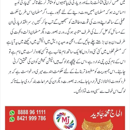
میں گھس کر اپنی شناخت بنائے اور ہر پارٹی کی پالیسیوں کو متاثر کرسکے تاکہ کسی پارٹی کو یہ
احساس نہ ہو کہ مسلمان ہمیں ووٹ دینے کے لئے مجبور ہے۔ اگر مسلمان اس طرح حکمت
عملی کے ساتھ اپنے ووٹ کی قوت و طاقت کو سمجھیں گے تب جاکر کہیں برسراقتدار پارٹی ان
کے مسائل کو حل کرنے کی طرف متوجہ ہوگی۔ ورنہ بصورت دیگر مسلمان ذلت و نکبت کی
طرف دن بدن بڑھتے چلے جائیں گے۔ ابھی مدھیہ پردیش میں الیکشن میں دیکھنے میں یہ آیا ہے
کہ مسلم محلوں میں کئی کئی ووٹروں کا ایک ساتھ نام غائب ہے تو کسی کا ووٹر لسٹ میں نام ہے تو
اس کے نام کی پرچی ندارد ہے، اس کے پیچھے جو لوگ ہیں الیکشن کمیشن کو ان کی تحقیق کرنی
چاہئے۔ اس جمہوریت کو مضبوط تر بنانے کے لئے حکومت ہند سے میری درخواست ہے کہ ہر
فرد کو ووٹ ڈالنا لازمی قرار دیا جائے ورنہ بصورت دیگر ان کی مراعات بند کر دی جائے تاکہ
لوگ اس خوف سے سہی ووٹ تو ڈالیں۔