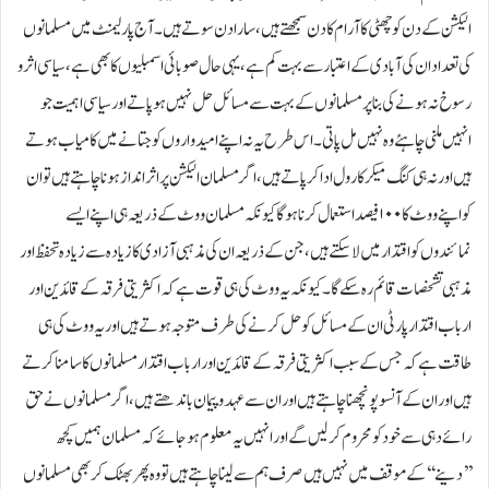
الیکشن کے دن کو چھٹی کا آرام کا دن سمجھتے ہیں، سارا دن سوتے ہیں۔ آج پارلیمنٹ میں مسلمانوں
کی تعداد ان کی آبادی کے اعتبار سے بہت کم ہے، یہی حال صوبائی اسمبلیوں کا بھی ہے، سیاسی اثر و
رسوخ نہ ہونے کی بنا پر مسلمانوں کے بہت سے مسائل حل نہیں ہو پاتے اور سیاسی اہمیت جو
انہیں ملنی چاہئے وہ نہیں مل پاتی۔ اس طرح یہ نہ اپنے امیدواروں کو جتانے میں کامیاب ہوتے
ہیں اور نہ ہی کنگ میکر کا رول ادا کر پاتے ہیں، اگر مسلمان الیکشن پر اثر انداز ہونا چاہتے ہیں تو ان
کو اپنے ووٹ کا ۱۰۰ فیصد استعمال کرنا ہوگا کیونکہ مسلمان ووٹ کے ذریعہ ہی اپنے ایسے
نمائندوں کو اقتدار میں لاسکتے ہیں، جن کے ذریعہ ان کی مذہبی آزادی کا زیادہ سے زیادہ تحفظ اور
مذہبی تشخصات قائم رہ سکے گا۔ کیونکہ یہ ووٹ کی ہی قوت ہے کہ اکثریتی فرقہ کے قائدین اور
ارباب اقتدار پارٹی ان کے مسائل کو حل کرنے کی طرف متوجہ ہوتے ہیں اور یہ ووٹ کی ہی
طاقت ہے کہ جس کے سبب اکثریتی فرقہ کے قائدین اور ارباب اقتدار مسلمانوں کا سامنا کرتے
ہیں اور ان کے آنسو پونچھنا چاہتے ہیں اور ان سے عہد و پیمان باندھتے ہیں، اگر مسلمانوں نے حق
رائے دہی سے خود کو محروم کر لیں گے اور انہیں یہ معلوم ہو جائے کہ مسلمان ہمیں کچھ
’’دینے‘‘ کے موقف میں نہیں ہیں صرف ہم سے لینا چاہتے ہیں تو وہ پھر بھٹک کر بھی مسلمانوں