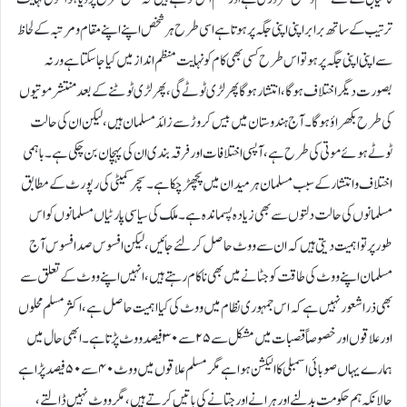
ترتیب کے ساتھ برابر اپنی اپنی جگہ پر ہوتا ہے اسی طرح ہر شخص اپنے اپنے مقام و مرتبہ کے لحاظ
سے اپنی اپنی جگہ پر ہو تو اس طرح کسی بھی کام کو نہایت منظم انداز میں کیا جاسکتا ہے ورنہ
بصورت دیگر اختلاف ہوگا، انتشار ہوگا پھر لڑی ٹوٹے گی، پھر لڑی ٹوٹنے کے بعد منتشر موتیوں
کی طرح بکھراؤ ہوگا۔ آج ہندوستان میں بیس کروڑ سے زائد مسلمان ہیں، لیکن ان کی حالت
ٹوٹے ہوئے موتی کی طرح ہے، آپسی اختلافات اور فرقہ بندی ان کی پہچان بن چکی ہے۔ باہمی
اختلاف و انتشار کے سبب مسلمان ہر میدان میں پچھڑ چکا ہے۔ سچر کمیٹی کی رپورٹ کے مطابق
مسلمانوں کی حالت دلتوں سے بھی زیادہ پسماندہ ہے۔ ملک کی سیاسی پارٹیاں مسلمانوں کو اس
طور پر تو اہمیت دیتی ہیں کہ ان سے ووٹ حاصل کر لئے جائیں، لیکن افسوس صد افسوس آج
مسلمان اپنے ووٹ کی طاقت کو جٹانے میں بھی ناکام رہتے ہیں، انہیں اپنے ووٹ کے تعلق سے
بھی ذرا شعور نہیں ہے کہ اس جمہوری نظام میں ووٹ کی کیا اہمیت حاصل ہے، اکثر مسلم محلوں
اور علاقوں اور خصوصاً قصبات میں مشکل سے ۲۵ سے ۳۰ فیصد ووٹ پڑتا ہے۔ ابھی حال میں
ہمارے یہاں صوبائی اسمبلی کا الیکشن ہوا ہے مگر مسلم علاقوں میں ووٹ ۴۰ سے ۵۰ فیصد پڑا ہے
حالانکہ ہم حکومت بدلنے اور ہرانے اور جتانے کی باتیں کرتے ہیں، مگر ووٹ نہیں ڈالتے،