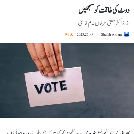
ووٹ کی طاقت کو سمجھیں
از: ڈاکٹر مفتی عرفان عالم قاسمی
Shaikh Akram
نومبر 25, 2023
94
کامیابی کے لئے نظم و نسق ضروری ہے اور نظم اس کو کہتے ہیں کہ جس طرح پرویا ہوا موتی نہایت