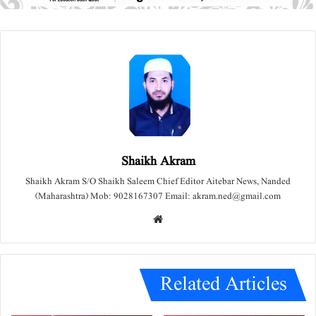
Shaikh Akram
Shaikh Akram S/O Shaikh Saleem Chief Editor Aitebar News, Nanded
(Maharashtra) Mob: 9028167307 Email: akram.ned@gmail.com
We
bsit
e
Related Articles