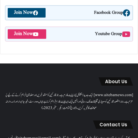
Join Now
Facebook Group
Join Now
Youtube Group
About Us
[www.aitebarnews.com] ایک جدید ڈیجیٹل نیوز پلیٹ فارم ہے۔ جو قارئین کو مستند خبریں اور مضامین فراہم کرنے کے لیے پُر
عزم ہے۔ ہمارا مقصدقارئین کو معیاری تخلیقات تک رسائی اور انہیں ایک ایسا پلیٹ فارم فراہم کرنا ہے جہاں وہ درست، غیر جانبدار اور ذمہ دارانہ
صحافت کا تجربہ کریں۔( تاریخ اشاعت : یکم؍ ستمبر 2023ء)
Contact Us