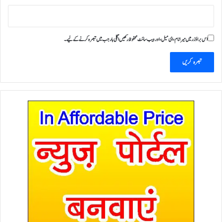
اس براؤزر میں میرا نام، ای میل، اور ویب سائٹ محفوظ رکھیں اگلی بار جب میں تبصرہ کرنے کےلیے۔