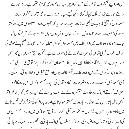
میں اور اپنے تشخصات قائم رکھنے میں آزاد ہیں، یہ اس جمہوری نظام کا نتیجہ ہے ورنہ ہمارے
سامنے ہمارے پڑوسی ملک نیپال کو ہی دیکھ لیجئے، وہاں نہ ہمارے عائلی قانون محفوظ ہیں نہ
مسلمانوں کو تبلیغ مذہب کی کھلی اجازت ہے۔ خلاصہ یہ کہ جمہوریت دو مصیبتوں میں سے کمتر
درجہ کی مصیبت ہے اور قاعدہ یہی ہے کہ جہاں دو شرہوں وہاں کمتر درجہ کے شر کو قبول کیا
جائے، موجودہ حالات میں اس ملک میں مسلمانوں کو جن صحابہ کرام رضی اللہ عنہم نے حبشہ کی
طرف ہجرت فرمایا تھا ان کی سیرت کو اپنانے کی ضرورت ہے۔ لیکن آج مسلمان دنیا بھر میں
سو رہے ہیں، خواب غفلت کا شکار ہیں، جب تک مسلمان متحد ہو کر اپنے حقوق کی بازیابی کے
لئے جد جہد نہ کریں گے اس وقت تک یہ قوم ناانصافیوں اور حق تلفیوں کا شکار ہوتی رہے گی۔
آج مسلمانوں کو سب سے زیادہ ضرورت اتحاد و اتفاق کی ہے۔ مسلم ووٹرس اس بات کا خود
اعتراف کرتے ہیں کہ ان کا ووٹ منتشر ہونے کے سبب سیاست کے میدان میں کوئی خاص اثر
نہیں ڈال پاتا۔ اس کے باوجود ہر بار ووٹ منتشر ہوجاتا ہے اور ہر بار ہم کوئی مؤثر لائحہ عمل بنانے
میں ناکام ہوجاتے ہیں، لہٰذا نہایت حکمت عملی کے ساتھ آج مسلمانوں میں ووٹ کے تئیں ان
کی ذمہ داری کو بتانا نہایت ضرروی ہے تاکہ مسلمان کسی ایک پارٹی پر منحصر نہ رہے بلکہ ہر پارٹی