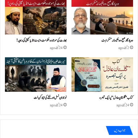
وہ یادگار صبح، وہ حکیمانہ مسکراہٹ
بھارت کی موجودہ حکومت،ایسٹ انڈیا کمپنی کی راہ پر!
2 گھنٹے ago
24 گھنٹے ago
کتاب "گلستانِ عادل” پر ایک تبصرہ
نوجوان نسل اور نشے کی تباہ کن لت
24 گھنٹے ago
24 گھنٹے ago
جواب دیں