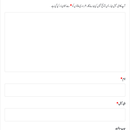
آپ کا ای میل ایڈریس شائع نہیں کیا جائے گا۔
ضروری خانوں کو
*
سے نشان زد کیا گیا ہے
ت
ب
ص
ر
ہ
*
نام
*
ای میل
*
ویب‌ سائٹ