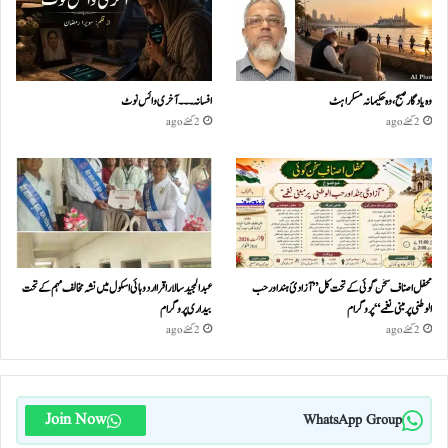
وہ یادگار صبح، وہ حکیمانہ مسکراہٹ
افسانہ۔۔۔آخری وائس نوٹ
2 گھنٹے ago
2 گھنٹے ago
محفل اصناف سخن گوئی کے تحت کل ”آزادئ ہند اور حب
عبدالمجید سالار اقرا اردو ہائی اسکول میں نشہ مخالف مہم کے تحت
الوطنی پر مبنی نغمے“پروگرام
بیداری پروگرام
2 گھنٹے ago
2 گھنٹے ago
Join Now
WhatsApp Group