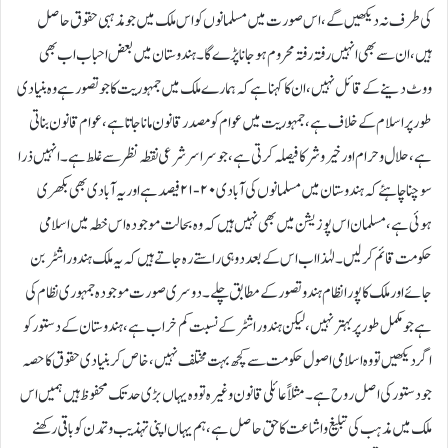
کی طرف نہ دیکھیں گے، اس صورت میں مسلمانوں کو اس ملک میں جو مذہبی حقوق حاصل
ہیں، ان سے بھی انہیں رفتہ رفتہ محروم ہوجانا پڑے گا۔ ہندوستان میں بعض احباب اب بھی
ووٹ دینے کے قائل نہیں، ان کا کہنا ہے کہ ہمارے ملک میں جمہوریت کا جو تصور ہے وہ بنیادی
طور پر اسلام کے خلاف ہے، جمہوریت میں عوام کو مصدر قانون مانا جاتا ہے، عوام قانون بناتی
ہے، حلال و حرام اور خیر و شر کا فیصلہ کرتی ہے، جو سراسر شرعی نقطہ نظر سے غلط ہے۔ انہیں ذرا
سوچنا چاہئے کہ ہندوستان میں مسلمانوں کی آبادی ۲۰-۲۱ فیصد ہے اور یہ آبادی بھی بکھری
ہوئی ہے، مسلمان اس پوزیشن میں بھی نہیں ہیں کہ وہ بحالت موجودہ اس خطہ میں اسلامی
حکومت قائم کر لیں۔ لہٰذا اب اس کے بعد دو ہی راستے رہ جاتے ہیں کہ یہ ملک ہندو راشٹر بن
جائے اور ملک کا پورا نظام ہندو تصور کے مطابق چلے۔ دوسری صورت موجودہ جمہوری نظام کی
ہے جو مکمل طور پر بہتر نہیں، لیکن ہندو راشٹر کے نسبت کم خراب ہے، ہندوستان کے دستور کو
اگر دیکھیں تو وہ اسلامی اصول حکومت سے کچھ بہت مختلف نہیں، خاص کر بنیادی حقوق کا حصہ
جو دستور کی اصل روح ہے۔ مثلاً عائلی قانون وغیرہ تو وہ یہاں بڑی حد تک محفوظ ہیں ہمیں اس
ملک میں مذہب کی تبلیغ و اشاعت کا حق حاصل ہے، ہم یہاں اپنی تہذیب و تمدن کو باقی رکھنے