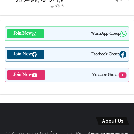
قیام ایک قابلِ تحسین قدم : ایڈوکیٹ جاوید خیردی
3 گھنٹے ago
3 گھنٹے ago
Join Now
WhatsApp Group
Join Now
Facebook Group
Join Now
Youtube Group
About Us