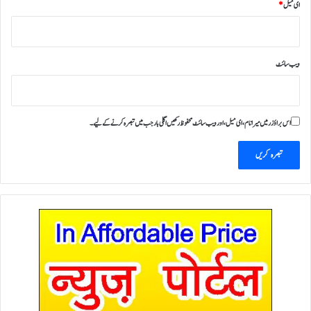
ای میل
*
ویب‌ سائٹ
اس براؤزر میں میرا نام، ای میل، اور ویب سائٹ محفوظ رکھیں اگلی بار جب میں تبصرہ کرنے کےلیے۔