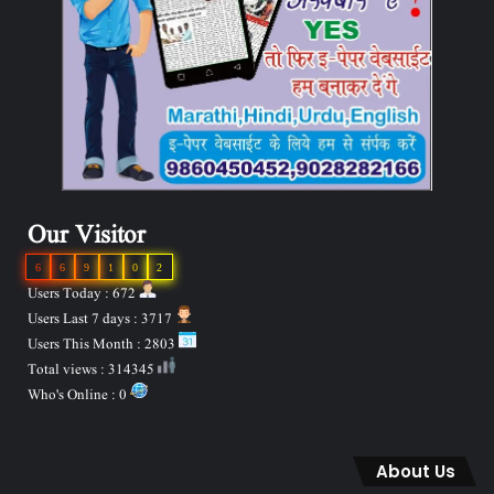
Our Visitor
6
6
9
1
0
2
Users Today : 672
Users Last 7 days : 3717
Users This Month : 2803
Total views : 314345
Who's Online : 0
About Us