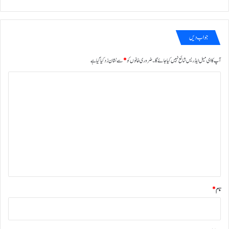
جواب دیں
آپ کا ای میل ایڈریس شائع نہیں کیا جائے گا۔
ضروری خانوں کو
*
سے نشان زد کیا گیا ہے
ت
ب
ص
ر
ہ
*
نام
*