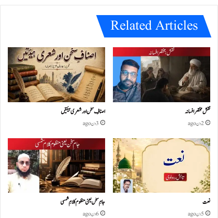
e
Related Articles
نقش مختصر افسانہ
اصنافِ سخن اور شعری ہیئتیں
2 دن ago
3 دن ago
نعت
جامِ سخن یعنی منظوم کلامِ شمسی
5 دن ago
6 دن ago