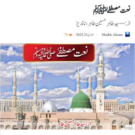
نعت مصطفےٰ ﷺ
از :--سیدطاہرحسین طاہر ، ناندیڑ
Shaikh Akram
جنوری 31, 2025
79