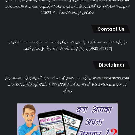
[www.aitebarnews.com] ایک جدید ڈیجیٹل نیوز پلیٹ فارم ہے۔ جو قارئین کو مستند خبریں اور مضامین فراہم کرنے کے لیے پُر
عزم ہے۔ ہمارا مقصدقارئین کو معیاری تخلیقات تک رسائی اور انہیں ایک ایسا پلیٹ فارم فراہم کرنا ہے جہاں وہ درست، غیر جانبدار اور ذمہ دارانہ
صحافت کا تجربہ کریں۔( تاریخ اشاعت : یکم؍ ستمبر 2023ء)
Contact Us
ہم آپ کی رائے، تجاویز اور سوالات کا خیرمقدم کرتے ہیں۔ ہم سےای میل: [aitebarnews@gmail.com]فون نمبر:
[9028167307]پتہ: [دفتر اعتبار نیوز، ، دیگلور ناکہ، ناندیڑ(مہاراشٹر) ] پر رابطہ کیا جاسکتا ہے۔
Disclaimer
[www.aitebarnews.com] پر شائع ہونے والے مضامین، تجزیے اور تبصرے صرف مضمون نگار کی ذاتی رائے اور خیالات پر مبنی
ہیں۔ ان خیالات سے ادارہ (اعتبار نیوز) کا متفق ہونا ضروری نہیں۔ کسی بھی قابل اعتراض تحریر کیلئے قانونی چارہ جوئی صرف ناندیڑ کی عدالت
میں ہوگی۔