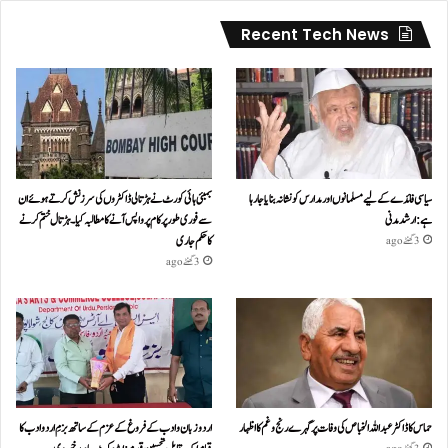
Recent Tech News
سیاسی فائدے کے لیے مسلمانوں اور مدارس کو نشانہ بنایا جا رہا
بمبئی ہائی کورٹ نے ہڑتالی ڈاکٹروں کی سرزنش کرتے ہوئے ان
ہے: ارشد مدنی
سے فوری طور پر کام پر واپس آنے کا مطالبہ کیا۔ہڑتال ختم کرنے
کا حکم جاری
3 گھنٹے ago
3 گھنٹے ago
حماس کا ڈاکٹر عبداللہ الخباص کی وفات پر گہرے رنج وغم کااظہار
اردو زبان و ادب کے فروغ کے عزم کے ساتھ بزمِ اردو ادب کا