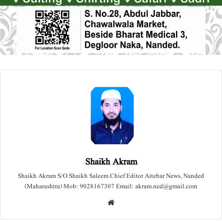
Shaikh Akram
Shaikh Akram S/O Shaikh Saleem Chief Editor Aitebar News, Nanded
(Maharashtra) Mob: 9028167307 Email: akram.ned@gmail.com
We
bsit