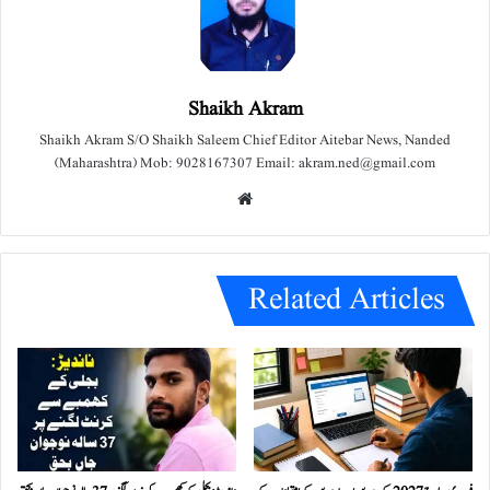
Shaikh Akram
Shaikh Akram S/O Shaikh Saleem Chief Editor Aitebar News, Nanded
(Maharashtra) Mob: 9028167307 Email: akram.ned@gmail.com
We
bsit
e
Related Articles