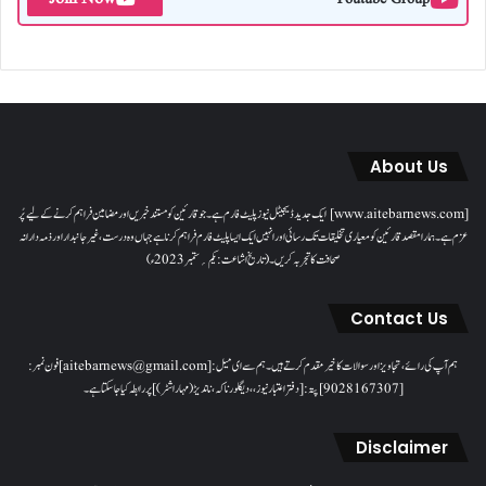
About Us
[www.aitebarnews.com] ایک جدید ڈیجیٹل نیوز پلیٹ فارم ہے۔ جو قارئین کو مستند خبریں اور مضامین فراہم کرنے کے لیے پُر
عزم ہے۔ ہمارا مقصدقارئین کو معیاری تخلیقات تک رسائی اور انہیں ایک ایسا پلیٹ فارم فراہم کرنا ہے جہاں وہ درست، غیر جانبدار اور ذمہ دارانہ
صحافت کا تجربہ کریں۔( تاریخ اشاعت : یکم؍ ستمبر 2023ء)
Contact Us
ہم آپ کی رائے، تجاویز اور سوالات کا خیرمقدم کرتے ہیں۔ ہم سےای میل: [aitebarnews@gmail.com]فون نمبر:
[9028167307]پتہ: [دفتر اعتبار نیوز، ، دیگلور ناکہ، ناندیڑ(مہاراشٹر) ] پر رابطہ کیا جاسکتا ہے۔
Disclaimer