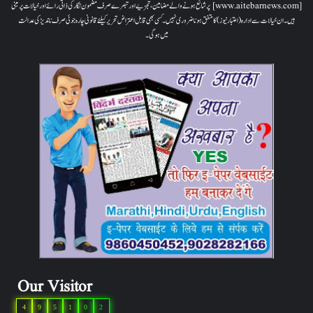
[www.aitebarnews.com] پر شائع ہونے والے مضامین، تجزیے اور تبصرے صرف مضمون نگار کی ذاتی رائے اور خیالات پر مبنی
ہیں۔ ان خیالات سے ادارہ (اعتبار نیوز) کا متفق ہونا ضروری نہیں۔ کسی بھی قابل اعتراض تحریر کیلئے قانونی چارہ جوئی صرف ناندیڑ کی عدالت
میں ہوگی۔
Our Visitor
4
9
5
1
0
2