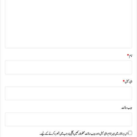
ص
ر
ہ
*
نام
*
ای میل
*
ویب‌ سائٹ
اس براؤزر میں میرا نام، ای میل، اور ویب سائٹ محفوظ رکھیں اگلی بار جب میں تبصرہ کرنے کےلیے۔