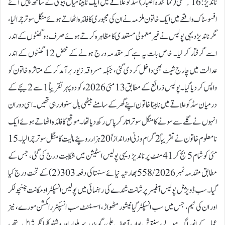
ناندیڑ:16؍مئی ( نمائندہ اعتبار) سڈکو علاقے میں ایک نابینا میاں بیوی کے ساتھ پیش آئے
افسوسناک واقعے میں ایک خاتون ملزمہ نے ان کی مجبوری کا فائدہ اٹھاتے ہوئے منگل سوتر چرا لیا،
مگر ناندیڑ دیہی پولیس نے غیر معمولی مستعدی کا مظاہرہ کرتے ہوئے صرف دو گھنٹوں کے اندر
اسے گرفتار کر لیا۔ خاص بات یہ ہے کہ مقدمہ درج ہونے کے محض 12 گھنٹوں کے اندر
عدالت میں چارج شیٹ بھی داخل کر دی گئی، جبکہ مسروقہ زیور برآمد کر کے متاثرہ خاتون کو
واپس کر دیا گیا۔پولیس ذرائع کے مطابق13 مئی 2026ء کو دوپہر تقریباً 1 سے 2 بجے کے
درمیان سڈکو علاقے میں نابینا خاتون اپنے گھر کے سامنے بیٹھی بال سنوار رہی تھیں۔ اسی دوران
انہوں نے گلے سے سونے کا منگل سوتر اتار کر پاس رکھ دیا تھا۔ موقع کا فائدہ اٹھاتے ہوئے ایک
نامعلوم خاتون نے تقریباً 2 گرام وزنی اور اندازاً 20 ہزار روپئے مالیت کا منگل سوتر چرا لیا۔15
مئی کو شام 5 بج کر 41 منٹ پر ناندیڑ دیہی پولیس اسٹیشن میں شکایت درج کی گئی، جس کے
مطابق مقدمہ نمبر 558/2026 بھارتیہ نیائے سنہتا کی دفعہ 303 (2) کے تحت درج کیا
گیا۔سب ڈویژنل پولیس آفیسر پرشانت شندے کی رہنمائی میں پولیس انسپکٹر اومکانت چنچولکر
اور ان کی ٹیم، جس میں سب انسپکٹر گیانیشور مٹھواڑ، اسسٹنٹ سب انسپکٹر رامکشن مورے، نیز
عملہ کے انوراگ مولے، سنتوش پوار، آصف علی، گویندر سرملوار اور وشنو کلیانکر شامل تھے،