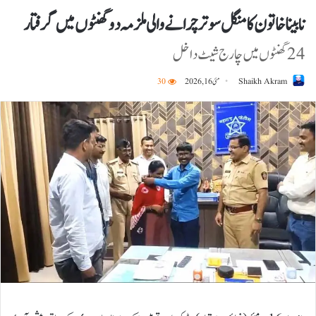
نابینا خاتون کا منگل سوتر چرانے والی ملزمہ دو گھنٹوں میں گرفتار
24 گھنٹوں میں چارج شیٹ داخل
Shaikh Akram
مئی 16, 2026
30