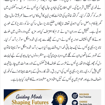
نے فوری تفتیش شروع کی۔ خفیہ اطلاع کی بنیاد پر جال بچھا کر پولیس نے صرف دو گھنٹوں میں
ملزمہ کو گرفتار کر لیا۔گرفتار خاتون کی شناخت کاویری پرکاش وکاس مورے (عمر 25 سال، پیشہ
گھریلو کام، اصل ساکن امبولی تعلقہ نائیگاؤں ضلع ناندیڑ، حال ساکن سڈکو، ناندیڑ) کے طور پر
ہوئی ہے۔ تفتیش کے دوران اس نے جرم کا اعتراف کیا اور مزید تین وارداتوں میں ملوث
ہونے کا بھی انکشاف ہوا۔ پولیس نے اس کے قبضے سے چوری شدہ منگل سوتر برآمد کر لیا۔
ناندیڑ دیہی پولیس نے ایک جذباتی لمحہ اس وقت پیدا کیا جب برآمد شدہ منگل سوتر نابینا خاتون
کے شوہر کے ہاتھوں ان کے گلے میں دوبارہ پہنایا گیا۔ یہ منظر دونوں میاں بیوی کے لیے نہایت
دل کو چھو لینے والا تھا۔ پولیس نے ملزمہ کے خلاف 24 گھنٹوں کے اندر عدالت میں چارج شیٹ
بھی پیش کر دی۔ناندیڑ دیہی پولیس کی اس برق رفتار کارروائی کے باعث نابینا جوڑے کو فوری
انصاف ملا ہے اور عوام میں پولیس کے تئیں اعتماد مزید مضبوط ہونے کا اظہار کیا جا رہا ہے۔