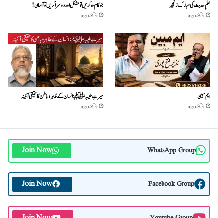
علمِ حدیث کی مبارک زنجیر
جو کام وہ کریں تو مشکل اور دوسرا کریں تو آسان !
3 گھنٹے ago
3 گھنٹے ago
ایم مبین
سیرتِ طیبہﷺ: انسان کے ظاہر و باطن کا حقیقی آئینہ
3 گھنٹے ago
3 گھنٹے ago
Join Now
WhatsApp Group
Join Now
Facebook Group
Join Now
Youtube Group