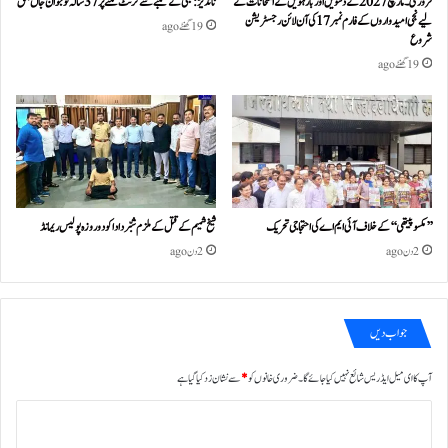
فروری۔مارچ 2027 کے دسویں اور بارہویں کے امتحانات کے
ناندیڑ: بجلی کے کھمبے سے کرنٹ لگنے پر 37 سالہ نوجوان جاں بحق
لیے نجی امیدواروں کے فارم نمبر 17 کی آن لائن رجسٹریشن
19 گھنٹے ago
شروع
19 گھنٹے ago
’’مکسوپیتھی‘‘ کے خلاف آئی ایم اے کی احتجاجی تحریک
شیخ شمیم کے قتل کے ملزم شبّر دادا کو دو روزہ پولیس ریمانڈ
2 دن ago
2 دن ago
جواب دیں
آپ کا ای میل ایڈریس شائع نہیں کیا جائے گا۔
ضروری خانوں کو
*
سے نشان زد کیا گیا ہے
ت
ب