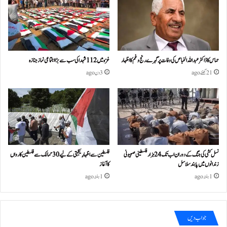
حماس کا ڈاکٹر عبداللہ الخباص کی وفات پر گہرے رنج وغم کااظہار
غزہ میں 112 شہدا کی سب سے بڑا اجتماعی نماز جنازہ
21 گھنٹے ago
3 دن ago
نسل کشی کی جنگ کے دوران اب تک 24ہزار فلسطینی صہیونی
فلسطین سے اظہارِ یکجہتی کے لیے 30 ممالک سے فلسطین کارواں
زندانوں میں پابند سلاسل
کا آغاز
1 ہفتہ ago
1 ہفتہ ago
جواب دیں