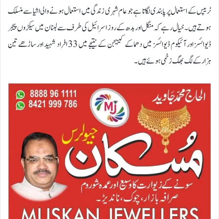
ٹریپس کے استعمال پر پابندی لگاتا ہے جو عام شہری زندگی میں استعمال ہونے والی اشیا سے منسلک
ہوتے ہیں۔خیال رہے کہ منگل اور بدھ کے روز اسرائیل کی طرف سے لبنان میں سیکڑوں پیجر
ڈیوائسز اور آئیکوم ڈیوائسز میں دھماکے کییجن کے نتیجے میں 33 افراد شہید اور ساڑھے تین
ہزار کے لگ بھگ زخمی ہوئے ہیں۔