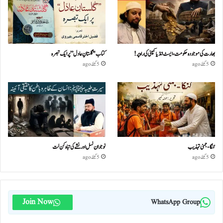
بھارت کی موجودہ حکومت،ایسٹ انڈیا کمپنی کی راہ پر!
کتاب "گلستانِ عادل” پر ایک تبصرہ
5 گھنٹے ago
5 گھنٹے ago
گنگا-جمنی تہذیب
نوجوان نسل اور نشے کی تباہ کن لت
5 گھنٹے ago
5 گھنٹے ago
Join Now
WhatsApp Group