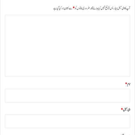
آپ کا ای میل ایڈریس شائع نہیں کیا جائے گا۔
ضروری خانوں کو
*
سے نشان زد کیا گیا ہے
ت
ب
ص
ر
ہ
*
نام
*
ای میل
*