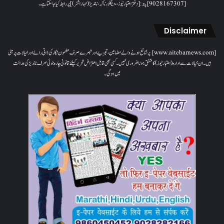
[9028167307]پتہ: [دفتر اعتبار نیوز، ، دیگلور ناکہ، ناندیڑ(مہاراشٹر) ] پر رابطہ کیا جاسکتا ہے۔
Disclaimer
[www.aitebarnews.com] پر شائع ہونے والے مضامین، تجزیے اور تبصرے صرف مضمون نگار کی ذاتی رائے اور خیالات پر مبنی
ہیں۔ ان خیالات سے ادارہ (اعتبار نیوز) کا متفق ہونا ضروری نہیں۔ کسی بھی قابل اعتراض تحریر کیلئے قانونی چارہ جوئی صرف ناندیڑ کی عدالت
میں ہوگی۔