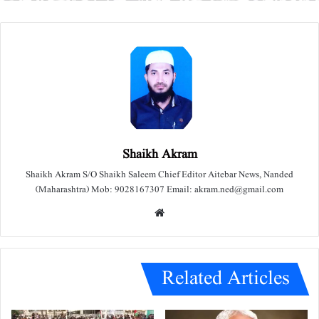
Shaikh Akram
Shaikh Akram S/O Shaikh Saleem Chief Editor Aitebar News, Nanded
(Maharashtra) Mob: 9028167307 Email: akram.ned@gmail.com
We
bsit
e
Related Articles