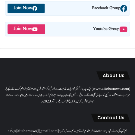
Join Now
Facebook Group
Join Now
Youtube Group
About Us
[www.aitebarnews.com] ایک جدید ڈیجیٹل نیوز پلیٹ فارم ہے۔ جو قارئین کو مستند خبریں اور مضامین فراہم کرنے کے لیے پُر
عزم ہے۔ ہمارا مقصدقارئین کو معیاری تخلیقات تک رسائی اور انہیں ایک ایسا پلیٹ فارم فراہم کرنا ہے جہاں وہ درست، غیر جانبدار اور ذمہ دارانہ
صحافت کا تجربہ کریں۔( تاریخ اشاعت : یکم؍ ستمبر 2023ء)
Contact Us
ہم آپ کی رائے، تجاویز اور سوالات کا خیرمقدم کرتے ہیں۔ ہم سےای میل: [aitebarnews@gmail.com]فون نمبر: