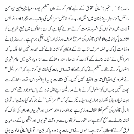
راملہ:16؍ستمبر:انسانی حقوق کے لیے کام کرنے والی تنظیم یورو-میڈیٹیرینین ہیومن
رائٹس آبزرویٹرینے لبنان میں منگل اور بدھ کو قابض اسرائیل کی جانب سے پیجرز اور وائرلیس
آلات میں دھماکوں کی شدید مذمت کرتے ہوئے کہا ہے کہ ان دھماکوں میں نہتے شہریوں کو
نشانہ بنایا گیا جو بین الاقوامی قانون کی صریح خلاف ورزی اور ایک جنگی جرم ہے۔بزرویٹری نے
وضاحت کی کہ یہ حملہ صرف حزب اللہ کے ارکان کو نشانہ بنانے تک محدود نہیں تھا، بلکہ یہ کہ
اسرائیل نے نشانہ بنائے گئے آلات کو اندھا دھند دھماکے سے اڑا دیا، جن میں عام شہری
استعمال کرتے تھے۔تنظیم نے کہا کہ حملے کا وقت اس بات کی نشاندہی کرتا ہے کہ "اسرائیل”
نے ضروری احتیاطی تدابیر اختیار نہیں کیں۔ کئی مقامات پر یہ ڈیوائسز اس وقت دھماکے سے
پھٹ گئیں جب ان کو استعمال کرنے والے صارفین اپنے اہل خانہ کے پاس موجود تھے جس سے
بہت زیادہ جانی نقصان ہوا۔یورو میڈ مانیٹر نے کہا کہ "اسرائیل” نے جو کچھ کیا وہ بین الاقوامی
انسانی قانون کی کھلم کھلا خلاف ورزی ہے، جو اندھا دھند حملوں اور شہریوں اور ان کی املاک کو
نشانہ بنانے سے منع کرتا ہے اور متحارب فریقوں سے ہر وقت شہریوں اور جنگجوں کے درمیان
فرق کرنے کا مطالبہ کرتا ہے۔انہوں نے اس بات پر زور دیا کہ بین الاقوامی انسانی قانون بوبی