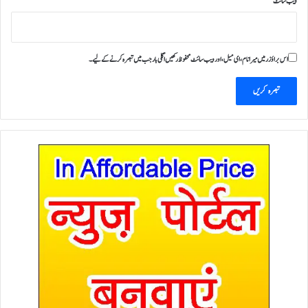
ویب‌ سائٹ
اس براؤزر میں میرا نام، ای میل، اور ویب سائٹ محفوظ رکھیں اگلی بار جب میں تبصرہ کرنے کےلیے۔