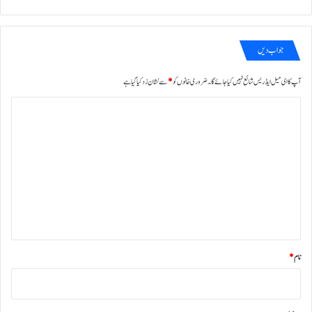
جواب دیں
آپ کا ای میل ایڈریس شائع نہیں کیا جائے گا۔
ضروری خانوں کو
*
سے نشان زد کیا گیا ہے
ت
ب
ص
ر
ہ
*
نام
*