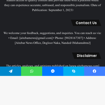
readers access to quality content and provide them with a platform where
they can experience accurate, unbiased, and responsible journalism. (Date of
Publication: September 1, 2023)
Contact Us
We welcome your feedback, suggestions, and inquiries. You can reach us via:
• Email: [aitebarnews@gmail.com] • Phone: [9028167307] • Address:
[Aitebar News Office, Degloor Naka, Nanded (Maharashtra)]
Disclaimer
The articles, analyses, and opinions published on [www.aitebarnews.com]
solely represent the personal views and opinions of the authors. These views
Telegram
WhatsApp
Messenger
Skype
Facebook
do not necessarily reflect the stance of the Aitebar News management. Any
legal proceedings related to objectionable content will be subject to the
jurisdiction of the Nanded court only.