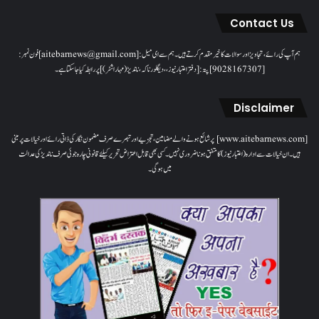
Contact Us
ہم آپ کی رائے، تجاویز اور سوالات کا خیرمقدم کرتے ہیں۔ ہم سےای میل: [aitebarnews@gmail.com]فون نمبر:
[9028167307]پتہ: [دفتر اعتبار نیوز، ، دیگلور ناکہ، ناندیڑ(مہاراشٹر) ] پر رابطہ کیا جاسکتا ہے۔
Disclaimer
[www.aitebarnews.com] پر شائع ہونے والے مضامین، تجزیے اور تبصرے صرف مضمون نگار کی ذاتی رائے اور خیالات پر مبنی
ہیں۔ ان خیالات سے ادارہ (اعتبار نیوز) کا متفق ہونا ضروری نہیں۔ کسی بھی قابل اعتراض تحریر کیلئے قانونی چارہ جوئی صرف ناندیڑ کی عدالت
میں ہوگی۔