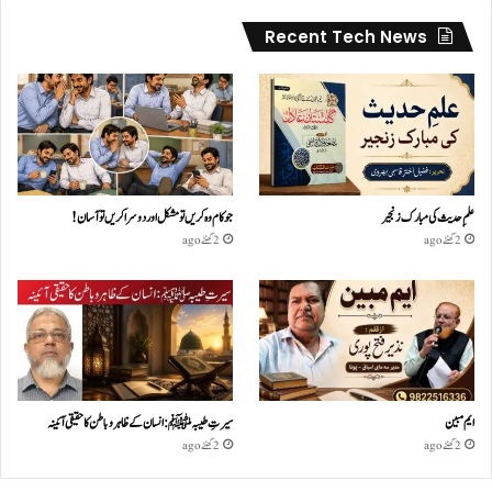
Recent Tech News
علمِ حدیث کی مبارک زنجیر
جو کام وہ کریں تو مشکل اور دوسرا کریں تو آسان !
2 گھنٹے ago
2 گھنٹے ago
ایم مبین
سیرتِ طیبہﷺ: انسان کے ظاہر و باطن کا حقیقی آئینہ
2 گھنٹے ago
2 گھنٹے ago