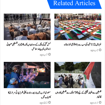
Related Articles
غزہ میں 112 شہدا کی سب سے بڑا اجتماعی نماز جنازہ
نسل کشی کی جنگ کے دوران اب تک 24ہزار فلسطینی صہیونی
زندانوں میں پابند سلاسل
2 دن ago
7 دن ago
فلسطین سے اظہارِ یکجہتی کے لیے 30 ممالک سے فلسطین کارواں
سعودی عرب میں بذریعہ روبوٹ پہلی تھرڈ پارٹی سرجری کا
کا آغاز
کامیاب تجربہ
1 ہفتہ ago
2 ہفتے ago