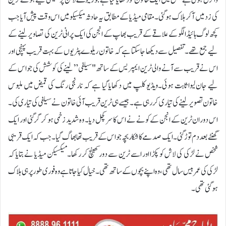
کی زد میں آکر ہلاک ہوگئی۔مقامی میڈیا کے مطابق یہ حادثہ میکسیکو میں اس وقت پیش آیا جب
کچھ لوگ ہائیڈالگو کے علاقے کے قریب بھاپ کے انجن کی ایک پرانی ٹرین کی تصاویر لینے کے
لیے جمع تھے۔تفصیل سے دیکھا جا سکتا ہے کہ خاتون ریلوے پٹریوں کے بہت قریب پہنچی اور
اس نے قریب سے آنے والی ٹرین ایمپریس کے ساتھ "سیلفی” لینے کی کوشش کی جو اس کے
لیے جان لیوا ثابت ہوئی۔ویڈیو کلپ میں دکھایا گیا ہے کہ نارنجی رنگ کی قمیض میں ملبوس
خاتون تصویر لینے کی تیاری کر رہی ہے۔ جیسے ہی ٹرین قریب آئی خاتون نے سیلفی کی تیاری کی۔
اس دوران ٹرین کے انجن کے کونے نے اس کا سر کچل دیا۔ وہ شدید زخمی ہو کر گرگئی اور ایک
گھنٹے بعد دم توڑ گئی۔ایک صدمے کا شکار بچہ جو اس کے قریب تھا بھاگ گیا۔ جب کہ ایک قریبی
شخص نے لڑکی کی لاش کو پکڑا اور اسے ٹرین سے دور کھینچ کر رکھا۔میکسیکن میڈیا نے بتایا کہ
لڑکی کی عمر بیس سال تھی، وہ اپنے بچوں کے ساتھ تھی۔ خیال کیا جاتا ہے وہ فوری طور پر ہی ہلاک
ہوگئی تھی۔