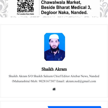
Shaikh Akram
Shaikh Akram S/O Shaikh Saleem Chief Editor Aitebar News, Nanded
(Maharashtra) Mob: 9028167307 Email: akram.ned@gmail.com
We
bsit
e