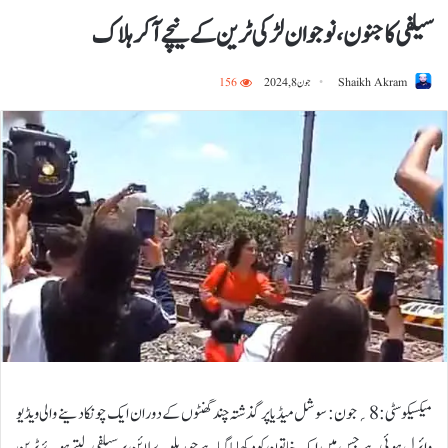
سیلفی کا جنون، نوجوان لڑکی ٹرین کے نیچے آکر ہلاک
Shaikh Akram
جون 8, 2024
156
میکسیکو سٹی:8؍جون: سوشل میڈیا پر گذشتہ چند گھنٹوں کے دوران ایک چونکا دینے والی ویڈیو
وائرل ہوئی ہے جس میں ایک خاتون کو دکھایا گیا ہے جو ریلوے لائن پر سیلفی لیتے ہوئے ٹرین