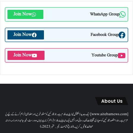
Join Now
WhatsApp Group
Join Now
Facebook Group
Join Now
Youtube Group
About Us
[www.aitebarnews.com] ایک جدید ڈیجیٹل نیوز پلیٹ فارم ہے۔ جو قارئین کو مستند خبریں اور مضامین فراہم کرنے کے لیے پُر
عزم ہے۔ ہمارا مقصدقارئین کو معیاری تخلیقات تک رسائی اور انہیں ایک ایسا پلیٹ فارم فراہم کرنا ہے جہاں وہ درست، غیر جانبدار اور ذمہ دارانہ
صحافت کا تجربہ کریں۔( تاریخ اشاعت : یکم؍ ستمبر 2023ء)