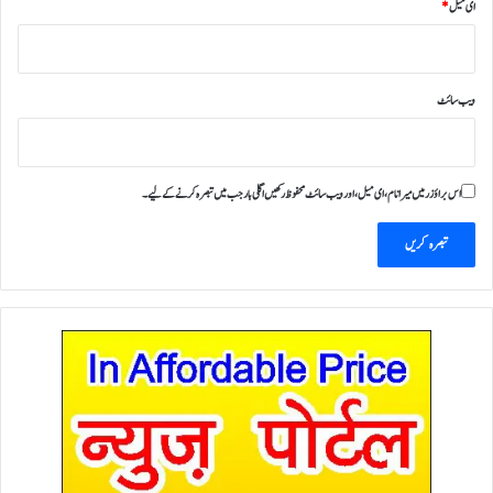
ای میل
*
ویب‌ سائٹ
اس براؤزر میں میرا نام، ای میل، اور ویب سائٹ محفوظ رکھیں اگلی بار جب میں تبصرہ کرنے کےلیے۔