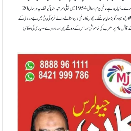
تحت جنگی جرائم کی تحقیقات میں تیزی لانے کے لیے فوری ٹھوس اقدامات کرے۔خیال رہے عالمی یوم اطفال 1954 میں پہلی مرتبہ منایا گیا تھا۔ یہ ہر سال 20
کی فلاح و بہبود کو بڑھایا جا سکے۔بچوں کا عالمی دن منانے والے غزہ کی پٹی میں بے دردی کے
 قاتل عام پر مغرب کی خاموشی اور اس کے دوغلے پن اور دوہرے معیاری کی عکاسی