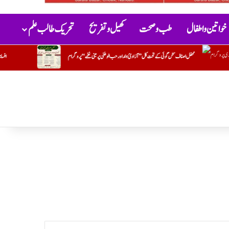
خواتین و اطفال
طب و صحت
کھیل و تفریح
تحریک طالب علم
”آزادئ ہند اور حب الوطنی پر مبنی نغمے“پروگرام
افسانہ۔۔۔آخری وائس نوٹ