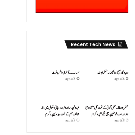
Recent Tech News
وہ یادگار صبح، وہ حکیمانہ مسکراہٹ
افسانہ۔۔۔آخری وائس نوٹ
8 گھنٹے ago
8 گھنٹے ago
محفل اصناف سخن گوئی کے تحت کل ”آزادئ
عبدالمجید سالار اقرا اردو ہائی اسکول میں نشہ
ہند اور حب الوطنی پر مبنی نغمے“پروگرام
مخالف مہم کے تحت بیداری پروگرام
8 گھنٹے ago
8 گھنٹے ago