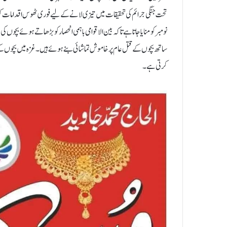
نومبر کو منایا جاتا ہے تاکہ بین الاقوامی باہمی انحصار کو بڑھاتے ہوئے بچوں 
ساتھ بچوں کے قتل عام پر خاموش تماشائی بنے ہوئے ہیں۔غزہ میں بچوں کے
کرتی ہے۔