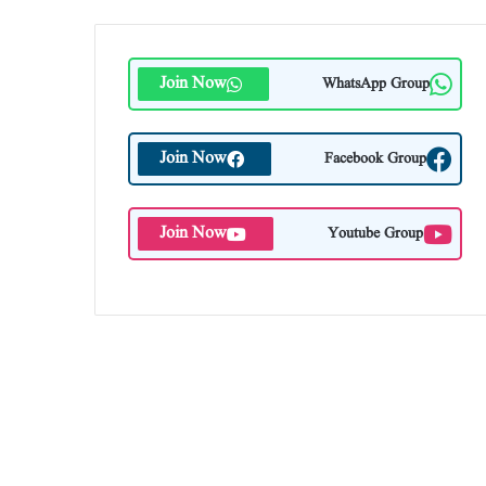
Join Now
WhatsApp Group
Join Now
Facebook Group
Join Now
Youtube Group