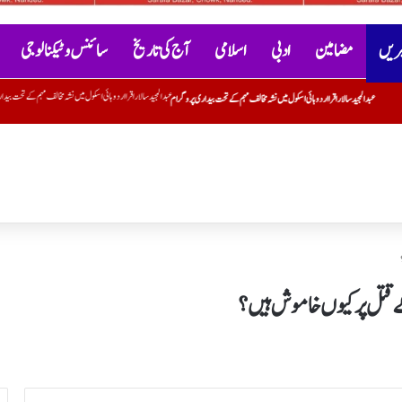
خبریں
مضامین
ادبی
اسلامی
آج کی تاریخ
سائنس و ٹیکنالوجی
مخالف مہم کے تحت بیداری پروگرام
محفل اصناف سخن گوئی کے تحت کل 