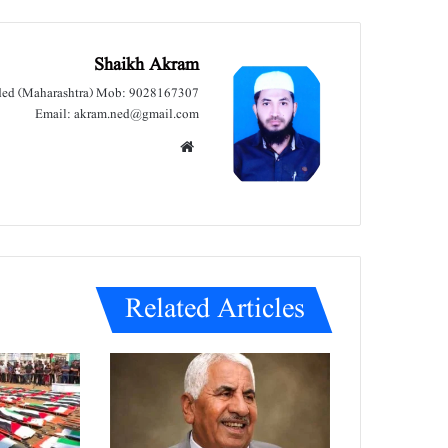
Shaikh Akram
nded (Maharashtra) Mob: 9028167307
Email: akram.ned@gmail.com
We
bsit
e
Related Articles