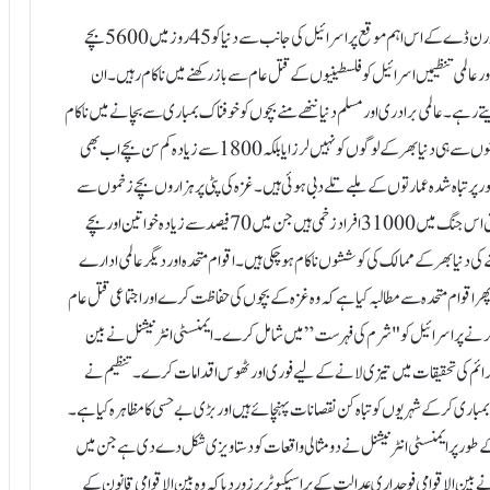
رام اللہ،۲۱؍نومبر:بیس نومبر کو دنیا بھر میں بچوں کا دن منایا گیا۔ ورلڈ چلڈرن ڈے کے اس اہم موقع پر اسرائیل کی جانب سے دنیا کو 45 روز میں 5600 بچے
 عالمی تنظیمیں اسرائیل کو فلسطینیوں کے قتل عام سے باز رکھنے میں ناکام رہیں۔ ان
ے رہے۔ عالمی برادری اور مسلم دنیا ننھے منے بچوں کو خوفناک بمباری سے بچانے میں ناکام
رہی ۔بچوں کے اس عالمی دن پر صہیونی ریاست نے صرف 5600 ننھی لاشوں سے ہی دنیا بھر کے لوگوں کو نہیں لرزایا بلکہ 1800 سے زیادہ کم سن بچے اب بھی
ور پر تباہ شدہ عمارتوں کے ملبے تلے دبی ہوئی ہیں۔غزہ کی پٹی پر ہزاروں بچے زخموں سے
چور ہوکر ورلڈ چلڈرن ڈے منا رہے ہیں۔ فلسطینی وزارت صحت کے مطابق اس جنگ میں 31000 افراد زخمی ہیں جن میں 70 فیصد سے زیادہ خواتین اور بچے
کی دنیا بھر کے ممالک کی کوششوں ناکام ہوچکی ہیں۔ اقوام متحدہ اور دیگر عالمی ادارے
وام متحدہ سے مطالبہ کیا ہے کہ وہ غزہ کے بچوں کی حفاظت کرے اور اجتماعی قتل عام
رنے پر اسرائیل کو "شرم کی فہرست” میں شامل کرے۔ایمنسٹی انٹرنیشنل نے بین
جنگی جرائم کی تحقیقات میں تیزی لانے کے لیے فوری اور ٹھوس اقدامات کرے۔تنظیم نے
ل بمباری کرکے شہریوں کو تباہ کن نقصانات پہنچائے ہیں اور بڑی بے حسی کا مظاہرہ کیا ہے۔
طور پر ایمنسٹی انٹرنیشنل نے دو مثالی واقعات کو دستاویزی شکل دے دی ہے جن میں
46 شہری مارے گئے۔ایمنسٹی نے بین الاقوامی فوجداری عدالت کے پراسیکیوٹر پر زور دیا کہ وہ بین الاقوامی قانون کے