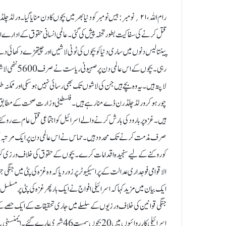
قتل کرنے کی سفاکیت بطور تحفہ پیش کی گئی۔ عالمی انسانی حقوق کے ادارے اور
پینتالیس دنوں میں ساری دنیا کو بچوں کی ٹوٹی لاشیں اور چیتھڑے دکھائی دیت
لاپتہ ہیں۔ یہ وہ بچے ہیں جن کی لاشوں تک بھی رسائی نہیں ہوسکی اور ممکنہ ط
ہیں۔غزہ پر بارود کی بارش کرنے والے اسرائیل کو اجتماعی قتل عام سے روکنے 
صرف مذمت کرنے تک محدود ہیں۔ حماس نے اس عالمی دن پر ایک مرتبہ پھر اق
کو روکنے کے لیے سنجیدہ اقدامات کرے۔ بچوں کے حقوق کی خلاف ورزی ک
الاقوامی فوجداری عدالت کے پراسیکیوٹر پر زور دیا کہ وہ غزہ کی پٹی میں 
ایک بیان میں مزید کہا کہ اسرائیلی افواج نے ایک بار پھر غزہ کی پٹی پر مسلس
جنگی قوانین کی خلاف ورزیوں کے سلسلے میں جاری تحقیقات کے ایک حصے کے 
اسرائیلی کارروائیوں میں 20 بچوں سمیت 