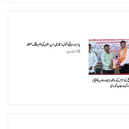
یاسر اردو ہائی اسکول، سیلو میں سرپرستوں کی اہم میٹنگ منعقد
6 گھنٹے ago
کے عزم کے ساتھ بزمِ اردو ادب کا قیام
یڈوکیٹ جاوید خیردی