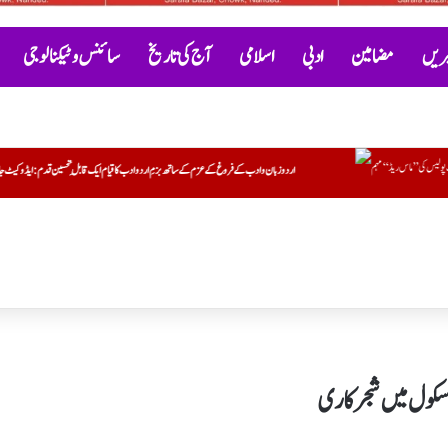
خبریں
مضامین
ادبی
اسلامی
آج کی تاریخ
سائنس و ٹیکنالوجی
وغ کے عزم کے ساتھ بزمِ اردو ادب کا قیام ایک قابلِ تحسین قدم : ایڈوکیٹ جاوید خیردی
 اسکول میں شجرکاری