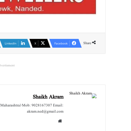
Share
LinkedIn
X
Facebook
vertisment
Shaikh Akram
 (Maharashtra) Mob: 9028167307 Email:
akram.ned@gmail.com
We
bsit