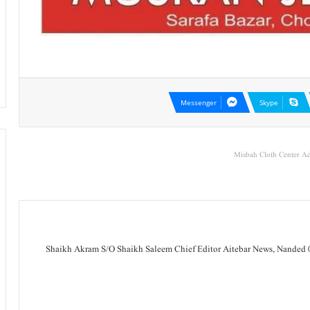
Messenger
Skype
Misbah Cloth Center Ad
Shaikh Akram S/O Shaikh Saleem Chief Editor Aitebar News, Nanded