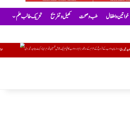
خواتین و اطفال
طب و صحت
کھیل و تفریح
تحریک طالب علم
حماس کا ڈاکٹر عبداللہ الخباص کی وفات پر گہرے رنج وغم کااظہار