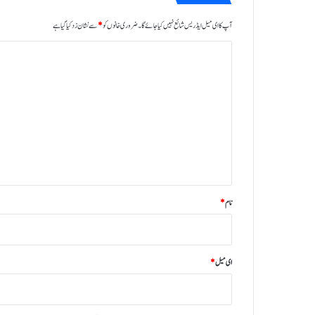
آپ کا ای میل ایڈریس شائع نہیں کیا جائے گا۔
ضروری خانوں کو
*
سے نشان زد کیا گیا ہے
ت
ب
ص
ر
ہ
*
نام
*
ای میل
*