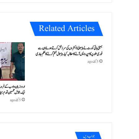
e
Related Articles
بمبئی ہائی کورٹ نے ہڑتالی ڈاکٹروں کی سرزنش کرتے ہوئے ان سے
فوری طور پر کام پر واپس آنے کا مطالبہ کیا۔ہڑتال ختم کرنے کا حکم جاری
5 گھنٹے ago
اردو زبان و ادب کے فروغ 
ایک قابلِ تحسین قدم : ا
5 گھنٹے ago
جواب دیں