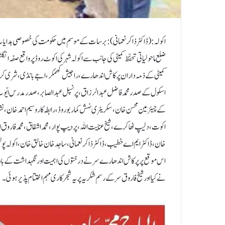
اکولہ: (ڈاکٹر ذاکر نعمانی) :برسات کے موسم میں حکومت کی خصوصی ہدایات ر
ضلع ماحولیاتی تحفّظ کمیٹی کی جانب سےاکولہ شہرکی اکوٹ روڈ پر واقع صفہ ان
کمیٹی کےذمہ داران پرکاش ا ندھارے،راجیش کھمکر،اجے بانڈی، شری کرشنا
اسکول کے صدر محمد فاضل عبدالرزاق،پرنسپل عبدالصابر،صدر مدرس ایّوب خان
کےچیئرمین محسن خان،سکریٹری نہش کمار بوروڈ، رابطہ کار وسیم احمد خان ،
اکوت،دلیپ ٹھاکرے،شیخ عنایت اللہ،پردیپ پوار ، محمد اشفاق، محمد فاروق احمد
خان،ڈاکٹر ایم اے خطیب،ڈاکٹر ذاکر نعمانی،ساجد خان خالق خان ،اکولہ پ
اس موقع پر پرکاش اندھارے سر نےدرختوں کی اہمیت اورنگہداشت کے بارے م
نے کیااور شیخ فاروق سر کےرسم شکریہ پر یہ شجر کاری مہم اختتام پذیر ہوئی۔