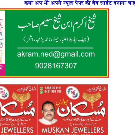
भी अपने न्यूज़ पेपर की वेब साईट बनाना चाहते है या फिर न्यू