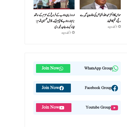
حماس کا ڈاکٹر عبداللہ الخباص کی وفات پر گہرے
اردو زبان و ادب کے فروغ کے عزم کے ساتھ
رنج وغم کااظہار
بزمِ اردو ادب کا قیام ایک قابلِ تحسین قدم :
ایڈوکیٹ جاوید خیردی
5 گھنٹے ago
5 گھنٹے ago
Join Now
WhatsApp Group
Join Now
Facebook Group
Join Now
Youtube Group