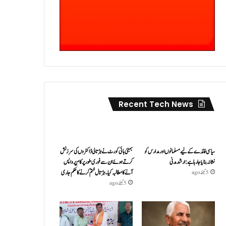
Recent Tech News
سیاسی فائدے کے لیے مسلمانوں اور مدارس کو
بمبئی ہائی کورٹ نے ہڑتالی ڈاکٹروں کی سرزنش
نشانہ بنایا جا رہا ہے: ارشد مدنی
کرتے ہوئے ان سے فوری طور پر کام پر واپس
آنے کا مطالبہ کیا۔ہڑتال ختم کرنے کا حکم جاری
5 گھنٹے ago
5 گھنٹے ago