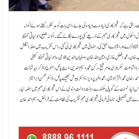
ہتی ہے کہ شجر کاری ذیادہ سے ذیادہ کی جائے، اسی بات کو مدِنظر رکھتے ہوئے اکولہ
گلش اسکول میں شجر کاری مہم کے ذریعے کئی پودے لگائے گئے ۔اکولہ ضلع ماحولیاتی تحفّظ
 تائڑے اور ایم اے اسحق کی رہنمائی میں شجرکاری کی گئی۔اس تقریب میں صفہ انگلش
، محمد افضل غازی،امین اللہ خان،صفیان الدین فلاحی، ماحولیاتی تحفّظ کمیٹی
نشر و اشاعت سکریٹری عامر شیخ،رکن محمد وسیم الدین،اجے پاٹل،منوج واڈکر،پرشانت
،خان محمداخترالامین،محمد اطہر پرویز،ڈاکٹر پیوش بھیسے پاٹل،ڈاکٹر محسن ابراہیم
ولس ڈپارٹمنٹ کے گوپال مکندے ،ہمّت دولت دندی نے اس شجر کاری مہم میں حصّہ لیا۔
یں تفصیلی رہنمائی فرمائی شجر کاری مہم تقریب کی نظامت کے فرائض وسیم احمد خان