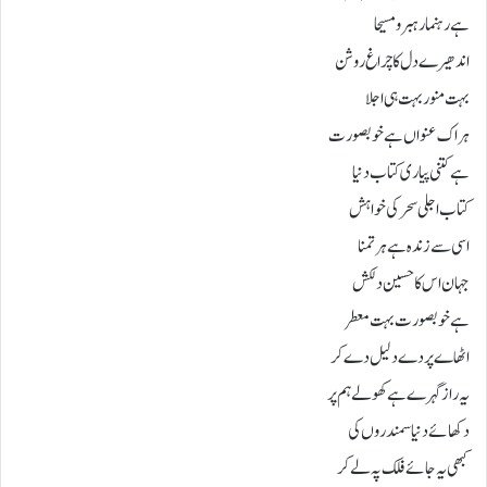
ہے رہنما رہبرو مسیحا
اندھیرے دل کا چراغ روشن
بہت منور بہت ہی اجلا
ہراک عنواں ہے خوبصورت
ہے کتنی پیاری کتاب دنیا
کتاب اجلی سحر کی خواہش
اسی سے زندہ ہےہر تمنا
جہان اس کا حسین دلکش
ہے خوبصورت بہت معطر
اٹھاے پردے دلیل دے کر
یہ راز گہرے ہے کھولے ہم پر
دکھائے دنیا سمندروں کی
کبھی یہ جائے فلک پہ لے کر