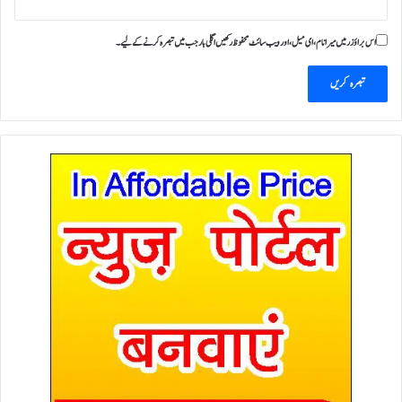
اس براؤزر میں میرا نام، ای میل، اور ویب سائٹ محفوظ رکھیں اگلی بار جب میں تبصرہ کرنے کےلیے۔