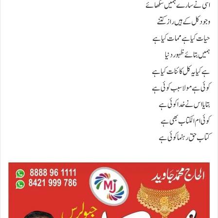
اسی نے سارے ہمیں سکھائے
وجود کل کے ہیں راز کتنے
حیات کیا ہے ممات کیا ہے
ہمیں بتائے ظہور دنیا
ہے کیا یہ کل کائنات کیا ہے
کوئی ہے مولاسبب کوئی ہے
بتایا اس نے خدا کوئی ہے
کوئی ام الکتاب بھی ہے
کتاب حق رہنما کوئی ہے