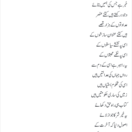
خبر ہے جس کی ہمیں بتائے
وجود رکھتے ہیں کتنےعنصر
عداوتوں کے ہزار قصے
ہیں کتنے عنوان سازشوں کے
اسی پہ نقشے سیاستوں کے
اسی پہ نغمے محبتوں کے
یہ راہبرہےاسی کے دم سے
رواں جہاں کی عدالتیں ہیں
اسی کی محکوم بستیاں ہیں
زمیں کی ساری حکومتیں ہیں
کتاب ہی راہ حق دکھائے
یہ خیر شر کا جواز لائے
اصول دنیا کہ آخرت کے