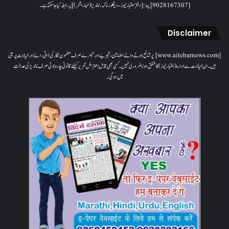
[9028167307]پتہ: [دفتر اعتبار نیوز، ، دیگلور ناکہ، ناندیڑ(مہاراشٹر) ] پر رابطہ کیا جاسکتا ہے۔
Disclaimer
[www.aitebarnews.com] پر شائع ہونے والے مضامین، تجزیے اور تبصرے صرف مضمون نگار کی ذاتی رائے اور خیالات پر مبنی
ہیں۔ ان خیالات سے ادارہ (اعتبار نیوز) کا متفق ہونا ضروری نہیں۔ کسی بھی قابل اعتراض تحریر کیلئے قانونی چارہ جوئی صرف ناندیڑ کی عدالت
میں ہوگی۔