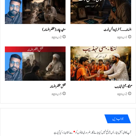
افسانہ۔۔۔آخری وائس نوٹ
سفید چادر( مختصر افسانہ)
1 دن ago
2 دن ago
گنگا-جمنی تہذیب
نقش مختصر افسانہ
2 دن ago
5 دن ago
جواب دیں
آپ کا ای میل ایڈریس شائع نہیں کیا جائے گا۔
ضروری خانوں کو
*
سے نشان زد کیا گیا ہے