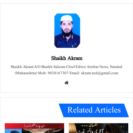
Shaikh Akram
Shaikh Akram S/O Shaikh Saleem Chief Editor Aitebar News, Nanded
(Maharashtra) Mob: 9028167307 Email: akram.ned@gmail.com
We
bsit
e
Related Articles