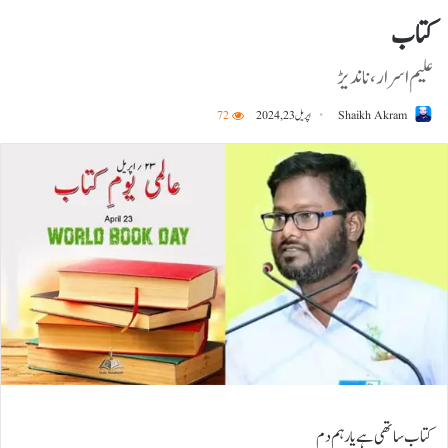
کتاب
علیم اسرار، ناندیڑ
Shaikh Akram
اپریل 23, 2024
72
کتاب ساتھی ہے یار ہم دم