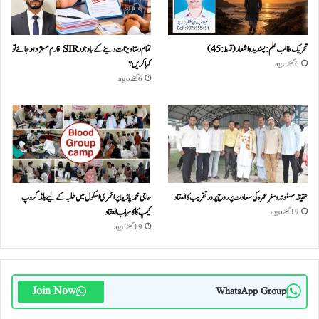
تحریک طالب علم: پسندیدہ اشعار (قسط:45)
تمام دستاویزات دینے کے باوجود SIR فارم مسترد ہو جائے تو
کیا کریں؟
6 گھنٹے ago
6 گھنٹے ago
عقیقہ مسنونہ و سفرِ عمرہ کی سعادت پر روح پرور تقریب کا انعقاد
حاجی محمد پاڈیلا پرائمری اسکول میں طلبہ کے لیے بلڈ گروپ
کیمپ کا کامیاب انعقاد
19 گھنٹے ago
19 گھنٹے ago
Join Now
WhatsApp Group