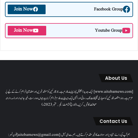
Join Now
Facebook Group
Join Now
Youtube Group
About Us
[www.aitebarnews.com] ایک جدید ڈیجیٹل نیوز پلیٹ فارم ہے۔ جو قارئین کو مستند خبریں اور مضامین فراہم کرنے کے لیے پُر
عزم ہے۔ ہمارا مقصدقارئین کو معیاری تخلیقات تک رسائی اور انہیں ایک ایسا پلیٹ فارم فراہم کرنا ہے جہاں وہ درست، غیر جانبدار اور ذمہ دارانہ
صحافت کا تجربہ کریں۔( تاریخ اشاعت : یکم؍ ستمبر 2023ء)
Contact Us
ہم آپ کی رائے، تجاویز اور سوالات کا خیرمقدم کرتے ہیں۔ ہم سےای میل: [aitebarnews@gmail.com]فون نمبر: