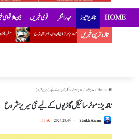
HOME
ناندیڑ نیوز
مہاراشٹر
قومی خبریں
بین الاقوامی 
تازہ ترین خبریں
مسلم ویلفیئر ایسوسی ایشن کے ضلع یوتھ صدر کے عہدے پر ضرار احمد قریشی کی تقرری
Home
/
ناندیڑ نیوز
/
ناندیڑ: موٹر سائیکل گاڑیوں کے لیے نئی سیریز شروع
ناندیڑ: موٹر سائیکل گاڑیوں کے لیے نئی سیریز شروع
Shaikh Akram
اکتوبر 28, 2024
113