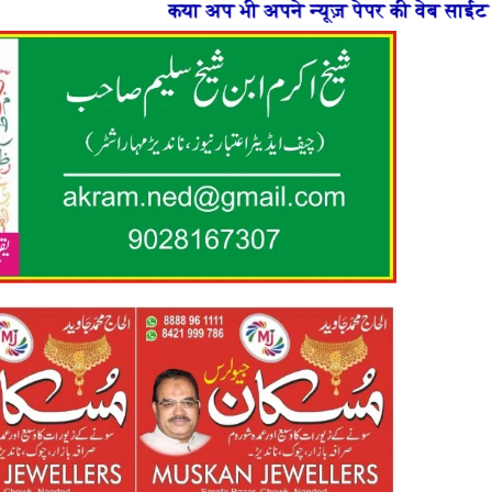
प भी अपने न्यूज़ पेपर की वेब साईट बनाना चाहते है या फिर न्