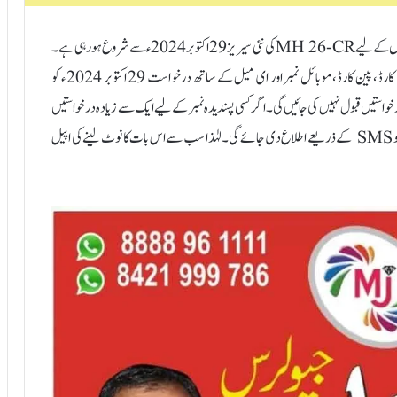
ناندیڑ:28؍اکتوبر ( نامہ نگار) محکمہ ٹرانسپورٹ کی طرف سے موٹر سائیکلوں کے لیے MH 26-CRکی نئی سیریز 29 اکتوبر 2024 ء سے شروع ہو رہی ہے۔
جن درخواست دہندگان کو پسندیدہ نمبر حاصل کرنا ہے، انہیں اپنا آدھار کارڈ، پین کارڈ، موبائل نمبر اور ای میل کے ساتھ درخواست 29 اکتوبر 2024 ء کو
لیے درخواستیں قبول نہیں کی جائیں گی۔اگر کسی پسندیدہ نمبر کے لیے ایک سے زیادہ درخواستیں
موصول ہوتی ہیں تو 29 اکتوبر کو دوپہر 4 بجے متعلقہ درخواست دہندگان کو SMS کے ذریعے اطلاع دی جائے گی۔ لہٰذا سب سے اس بات کا نوٹ لینے کی اپیل