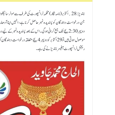
دوپہر 2:30بجے تک جمع کرانی ہوگی۔ اس کے بعد پسندیدہ نمبر کے 
ریجنل ٹرانسپورٹ آفیسر ناندیڑ نے کی ہے۔