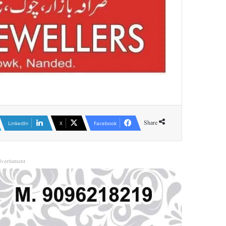
Share
LinkedIn
X
Facebook
vertisment