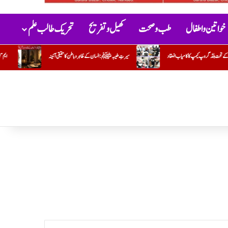
خواتین و اطفال
طب و صحت
کھیل و تفریح
تحریک طالب علم
ِ طیبہﷺ: انسان کے ظاہر و باطن کا حقیقی آئینہ
ایم مبین
جو کام وہ کریں تو مشکل اور دوسرا کریں تو آسان !