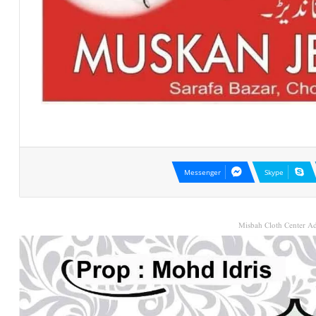
Messenger
Skype
Misbah Cloth Center Ad