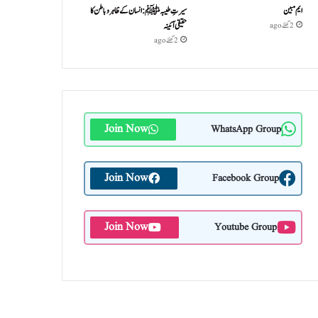
ایم مبین
سیرتِ طیبہﷺ: انسان کے ظاہر و باطن کا
حقیقی آئینہ
2 گھنٹے ago
2 گھنٹے ago
Join Now
WhatsApp Group
Join Now
Facebook Group
Join Now
Youtube Group