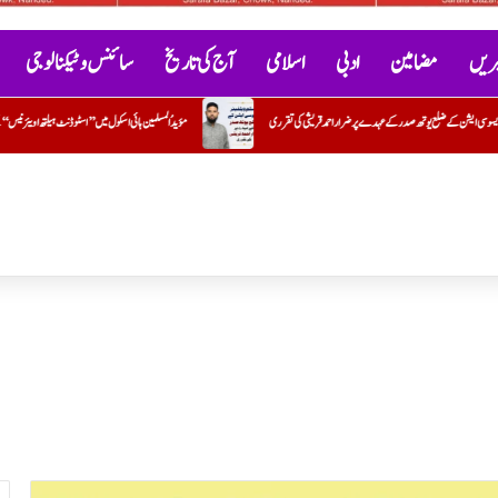
خبریں
مضامین
ادبی
اسلامی
آج کی تاریخ
سائنس و ٹیکنالوجی
مؤیدُ المسلمین ہائی اسکول میں ’’اسٹوڈنٹ ہیلتھ اویئرنیس‘‘ کے تحت بلڈ گروپ کیمپ کا کامیاب انعقاد
سیرت