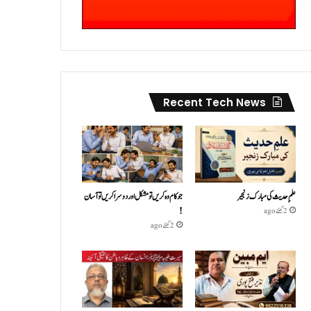
Recent Tech News
علمِ حدیث کی مبارک زنجیر
جو کام وہ کریں تو مشکل اور دوسرا کریں تو آسان
!
2 گھنٹے ago
2 گھنٹے ago