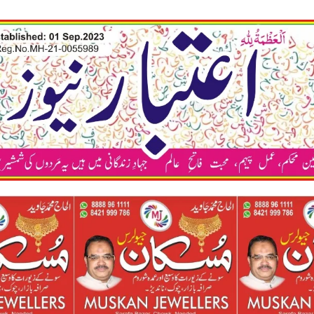
कया अ