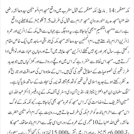
مکہ معظمہ :14؍مارچ: مکہ معظمہ کے شمال مغرب میں واقع مسجد ام المومنین سیدہ عائشہ رضی
اللہ عنہا مسجد مدینہ منورہ روڈ پر مسجد حرام سے شمال کی طرف 7.5 کلومیٹر کے فاصلے پر واقع
ہے۔ اسے "مسجد النتعیم” بھی کہا جاتا ہے۔ یہ وہ جگہ ہے جہاں سے اہل مکہ کے زائرین اور عمرہ
زائرین احرام باندھتے ہیں۔ام الممنین سیدہ عائشہ مسجد مکہ کی تاریخی مساجد میں ایک خاص مقام
رکھتی ہے۔ سال بھر اور چوبیس گھنٹے زائرین مسجد عایشہ میں آتے اور وہاں پر عبادت اور نوافل ادا
کرتے ہیں۔مسجد اس لحاظ سے منفرد ہے کہ اس میں اونچے دروازے اور کھڑکیاں ہیں جو جدید
طرز تعمیر کی خصوصیات کے مطابق تعمیر کی گئی ہیں۔ اس کے علاوہ اس کی صداقت اور تاریخ کو
مدنظر رکھتے ہوئے جدید اسلامی فن تعمیر کو قدیم آثار قدیمہ کی سجاوٹ کے ساتھ ملایا گیا ہے۔
کنگ سلمان بن عبدالعزیز چیئر فار سٹڈیز آن دی ہسٹری آف مکہ کے پروفیسر ڈاکٹر عبداللہ بن
حسین الشریف نے وضاحت کی کہ اس مسجد کو عمرہ مسجد بھی کہا جاتا ہے۔ کیونکہ مکہ کے لوگ
اس مسجد سے احرام باندھ کو حرم مکہ کی طرف جاتے ہیں۔ روایت ہے کہ ام المومنین حضرت
عائشہ رضی اللہ عنہا نے 10 ھجری کے عمرہ کے دوران اسی جگہ سے احرام باندھا تھا۔مسجد کا
رقبہ 6,000 مربع میٹر ہے اور اس میں تقریبا 15,000 نمازیوں کی گنجائش ہے۔ سعودی