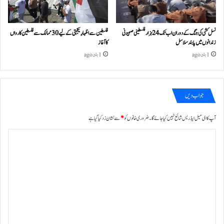
نسل کشی کی جنگ کے دوران اب تک 24ہزار فلسطینی صہیونی
فلسطین سے اظہارِ یکجہتی کے لیے 30 ممالک سے فلسطین کارواں
زندانوں میں پابند سلاسل
کا آغاز
1 ہفتہ ago
1 ہفتہ ago
جواب دیں
آپ کا ای میل ایڈریس شائع نہیں کیا جائے گا۔
ضروری خانوں کو
*
سے نشان زد کیا گیا ہے
ت
ب
ص
ر
ہ
*