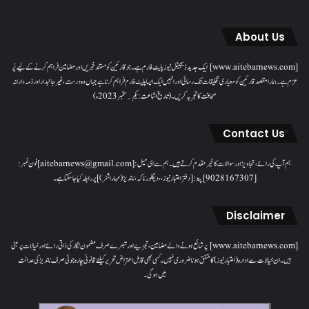
About Us
[www.aitebarnews.com] ایک جدید ڈیجیٹل نیوز پلیٹ فارم ہے۔ جو قارئین کو مستند خبریں اور مضامین فراہم کرنے کے لیے پُر
عزم ہے۔ ہمارا مقصدقارئین کو معیاری تخلیقات تک رسائی اور انہیں ایک ایسا پلیٹ فارم فراہم کرنا ہے جہاں وہ درست، غیر جانبدار اور ذمہ دارانہ
صحافت کا تجربہ کریں۔( تاریخ اشاعت : یکم؍ ستمبر 2023ء)
Contact Us
ہم آپ کی رائے، تجاویز اور سوالات کا خیرمقدم کرتے ہیں۔ ہم سےای میل: [aitebarnews@gmail.com]فون نمبر:
[9028167307]پتہ: [دفتر اعتبار نیوز، ، دیگلور ناکہ، ناندیڑ(مہاراشٹر) ] پر رابطہ کیا جاسکتا ہے۔
Disclaimer
[www.aitebarnews.com] پر شائع ہونے والے مضامین، تجزیے اور تبصرے صرف مضمون نگار کی ذاتی رائے اور خیالات پر مبنی
ہیں۔ ان خیالات سے ادارہ (اعتبار نیوز) کا متفق ہونا ضروری نہیں۔ کسی بھی قابل اعتراض تحریر کیلئے قانونی چارہ جوئی صرف ناندیڑ کی عدالت
میں ہوگی۔