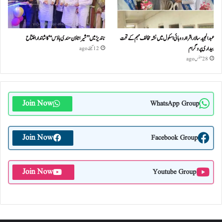
عبدالمجید سالار اقرا اردو ہائی اسکول میں نشہ مخالف مہم کے تحت
ناندیڑ میں ’’شیرا ٹاؤن مندی ہاؤس‘‘ کا شاندار افتتاح
بیداری پروگرام
12 گھنٹے ago
28 منٹس ago
Join Now
WhatsApp Group
Join Now
Facebook Group
Join Now
Youtube Group