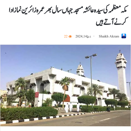
مکہ معظمہ کی سیدہ عائشہ مسجد جہاں سال بھر عمرہ زائرین نماز ادا
کرنے آتے ہیں
Shaikh Akram
مارچ 14, 2024
22