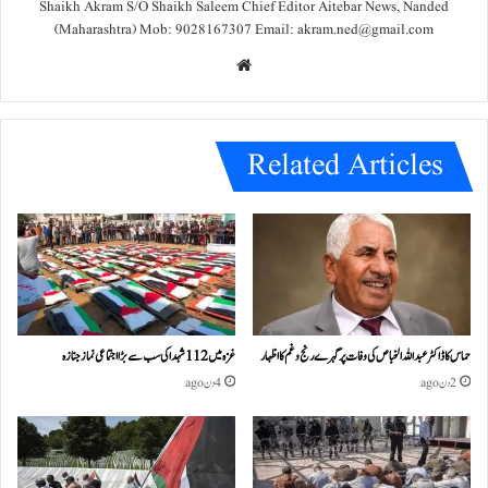
Shaikh Akram S/O Shaikh Saleem Chief Editor Aitebar News, Nanded
(Maharashtra) Mob: 9028167307 Email: akram.ned@gmail.com
We
bsit
e
Related Articles
حماس کا ڈاکٹر عبداللہ الخباص کی وفات پر گہرے رنج وغم کااظہار
غزہ میں 112 شہدا کی سب سے بڑا اجتماعی نماز جنازہ
2 دن ago
4 دن ago