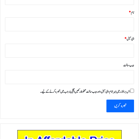
نام
*
ای میل
*
ویب‌ سائٹ
اس براؤزر میں میرا نام، ای میل، اور ویب سائٹ محفوظ رکھیں اگلی بار جب میں تبصرہ کرنے کےلیے۔