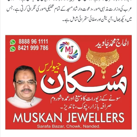
عرب کی وزارت مذہبی امور، دعوت و ارشاد مسجد کے تمام تکنیکی امور کی نگرانی کرتی ہے، جس
میں دیکھ بھال، آپریشن اور صفائی ستھرائی شامل ہے۔