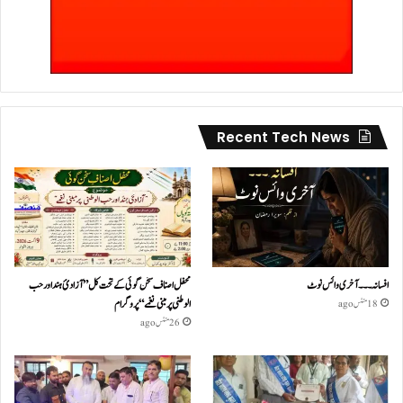
Recent Tech News
افسانہ۔۔۔آخری وائس نوٹ
محفل اصناف سخن گوئی کے تحت کل ”آزادئ ہند اور حب
الوطنی پر مبنی نغمے“پروگرام
18 منٹس ago
26 منٹس ago