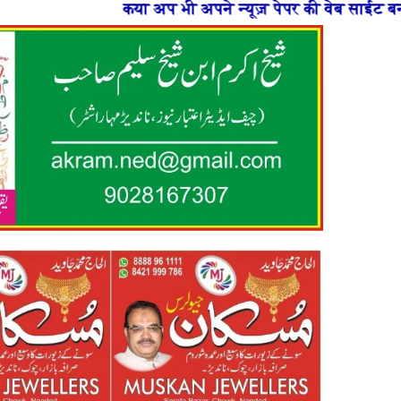
अप भी अपने न्यूज़ पेपर की वेब साईट बनाना चाहते है या फिर न