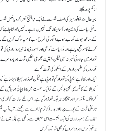
ازکم پڑھ لیجئے
بہرحال ہندتوا فورسیز کی نصف شکست نے ایک نیا چیلنج کھڑا کردیا مکمل شکست
۔ملکی سیاست کی زمین اور آسمان کا رنگ نہیں بدلا ہے ۔ نہیں بھولنا چاہئے ک
کے ساتھ چوٹ کھایے ہویے اجگر کی طرح سب کام یہ لوگ کریں گے ۔ان
کرنے کا موقع دیا ہے ہندتوا سیاست کو بھی اور جمہوری و مذہبی رواداری کی قو
تعداد میں جادوئی نمبر نہ سہی لیکن بحیثیت مجموعی تنظیمی قوت ہو یا دوسرے و
قدروں کی علمبرداروں کے اسکور کی قوت کم ہے
ایک اور پہلو ہے ایم پی کی تعداد کم تو ہویی ہے لیکن نفوذ اور پھیلاؤ بڑھا ہے 
کیرالا کے کانگریسی بھی بدلیں گے تو ایک جست میں بھا جپائی ہوجائیں گے ج
کرناٹک ،آندھرا اور تلنگانہ ہر جگہ نفوذ ہوگیا ہے ۔اس لئے حالات کو فوری سرک
تاریخی قوت کے پورے بہاؤ اور بدلاؤ کو تمام زاوے سے دیکھئے ۔تب آپ چیلنج
ایف کے ذمہدارون کی ایک نشست اسی عنوان سے رکھی ہے بلکہ میں نے اپیل
پر غور کریں اور دوسروں کو بھی شریک کریں