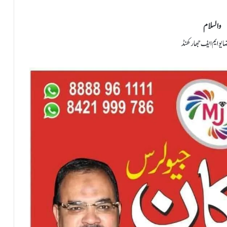
والسلام
 یو ایم ایف جھارکھنڈ