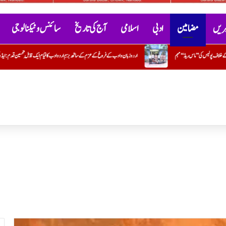
خبریں
مضامین
ادبی
اسلامی
آج کی تاریخ
سائنس و ٹیکنالوجی
دب کے فروغ کے عزم کے ساتھ بزمِ اردو ادب کا قیام ایک قابلِ تحسین قدم : ایڈوکیٹ جاوید خیردی
حماس کا ڈاکٹر عبداللہ الخباص 