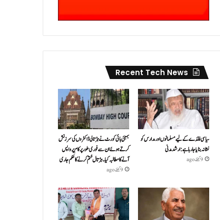
Recent Tech News
سیاسی فائدے کے لیے مسلمانوں اور مدارس کو
بمبئی ہائی کورٹ نے ہڑتالی ڈاکٹروں کی سرزنش
نشانہ بنایا جا رہا ہے: ارشد مدنی
کرتے ہوئے ان سے فوری طور پر کام پر واپس
آنے کا مطالبہ کیا۔ہڑتال ختم کرنے کا حکم جاری
9 گھنٹے ago
9 گھنٹے ago