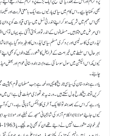
پروگرام اور اس کے بعد ریاستی سطح پر ایک بڑے پروگرام کے ذریعے اپنے سیاس
بھی رکھنا چاہیے ۔اس کام میں سیاسی پارٹیوں سے ایک بامعنی قربت اور حکیمانہ فاص
بھی اس مہم میں شریک ہوکر اپنے اندر نئ نسل میں سیاسی قیادت کو پروان چڑ
اسی مرض میں مبتلا ہیں۔مسلمانوں کے اندر تو اور پستی آگئی ہے یہاں تو بس
لیڈران کی کاسہ لیسی اور بروکری مسلم سیاسی لیڈروں کا وطیرہ ہوگیا ہے الا ماشاء 
بہرحال اس سلسلے میں خیر امت کے فرایض کاشعو ر رکھنے والوں کوبھی اپنے 
کیوںکہ اس الیکشن میں سول سوسائٹی سے وابستہ ہندوستانی عوام اور بعض میڈی
چاہئے ۔
یاد رہے ہندوستان کی سیاسی تاریخ کا یہی وہ لمحہ ہے جب مسلمان قوم بحیثیت 
کریں تو تاریخ کا رخ بدل سکتےہیں ۔ ورنہ یہ جو تھوڑی مہلت ملی ہے اس میں وہ
یاد رہے کہ اس کے بعد ہندتوا کا ایک آخری کلایمکس آنا باقی ہے ۔ اس کو ا
کیوں جائیے مولانا ابوالکلام آزاد کی شاہجہانی مسجد کے خطبے اور مولانا سید ا
بیانات دئے ہیں انہیں کو تازہ کرلیجئے صرف مولانا علی میاں مرحوم کی تقریر 