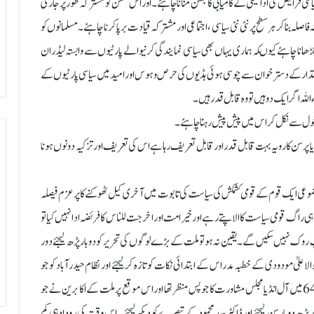
ی فرایض کی ادائیگی کے کامیابی کا جشن منانا چاہئے ۔اور اس مشن کو مشترکہ طور پر جاری
لہ بناکر ہر سطح پر نئی نئی سیاسی ،اجتماعی اور مشترکہ قیادت برپا کرنا چاہئے ۔ مسلمانوں کو
ھانا چاہئے کیوںکہ ہماری یہاں بھی سیاسی نمایندگی کرنیوالے پارٹیوں سے وابستہ لیڈران
 اقتدار کے دسترخوان سے چوسی ہوئی ہڈیوں کی حرص و ہوس اور امید میں سیاسی پارٹیوں کے
اللہ اگر ایک دو ہیں تو وہ قابل قدر ہیں ۔
خول سے نکل کر اس میں پیش پیش رہنا چاہئے ۔
ا پرسن کارویہ بہت قابل قدر اور قابل تعریف رہا ہے اس کی تعریف اور تزکیہ دونوں ہونا
مجموعی ایک قوم کے قومی کشمکش کی سیاست کی تابوت میں آخری کیل ٹھوکنے کا پر عزم فیصلہ
ی راگ قومی سیاست کا الا پتے رہے اور خیر امت اور اخرجت للناس کا فریضہ ادا نہیں کیا تو
ٓپ روک نہیں سکیں گے ۔یقین نہ ہوتو ملت کے بڑے لوگوں کی تحریر کو دوبار پڑھ لیجئے دور
بوالاعلیٰ مودودی کے خطبہ مدراس کے ابتدائی نکات کو تازہ کرلیجئے اور نظام حیدرآباد کو جو
خیرخواہانہ مشورے انہیں نے دئیے تھے ان کو بھی پڑھ لیجیے ۔یا 1963-64 میں آل انڈیا مجلس مشاورت کا جو پس منظر تھا اور اس موقع پر ملت کے اکا برین نے جو
پڑھ دوبار سن لیجئے اور ڈاکٹر سید محمود کے تبصرے کو دیکھ لیجئے ۔اس وقت کی روداد ہی کم