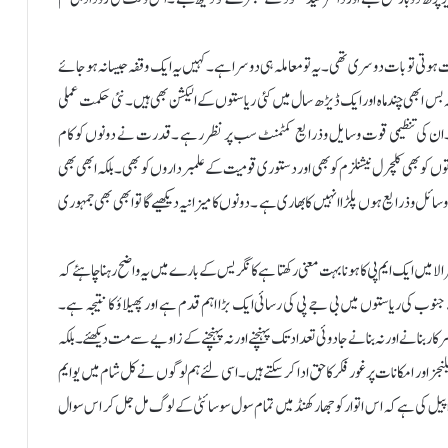
 ہوتی تو بات دوسری تھی ۔یہ تو معاملہ ہی دوسرا ہے ۔کہیں یہ ایک وقفہ جیسا نہ ہوجائے
ہ بس ابھی چند ماہ اور ایک ڈیڑھ سال میں کئی ریاستوں کے الیکشن بھی ہیں ۔نئی حکمت عملی
 کی تنظیمی قوت وسایل وذرایع کمٹمنٹ سب پر نظر رہے ۔قدرت نے دونوں کو کام
توں کو بھی کلچرل نیشنلزم کو بھی اور دستوری قومیت کے علمبرداروں کو بھی ۔بلکہ ابھی بھی
سائل وذرایع ہوں پلڑا انہیں کا بھاری ہے ۔دونوں کا میزانیہ دیکھیے گا تو ابھی بھی جمہوری
کیرالا میں ایک ایم پی کا ہونا بہت معنی رکھتا ہے کانگریس کے بارے میں یہ واضح رہنا چاہئے کہ
نوب کی ریاستوں میں بی جے پی کی رسائی ایک بڑا اہم قدم ہے اور پھیلاؤ کا نتیجہ ہے۔
ار بنانے اور نہ بنانے جادوئی تعداد تک پہنچنے اور نہ پہنچنے کے زاویے سے مت دیکھئے ۔بلکہ
ز اور امکانات پر غور فکر کا حق ادا کرسکتے ہیں ۔اسی لئے ہم لوگوں نے کل شام میں یو ایم
 کی ہے کہ اس اتوار کو جھارکھنڈ میں تمام سول سوسائٹی کے لوگ مل جل کر اس سوال