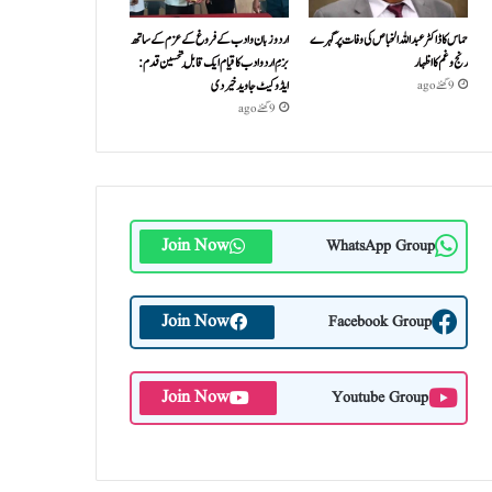
حماس کا ڈاکٹر عبداللہ الخباص کی وفات پر گہرے
اردو زبان و ادب کے فروغ کے عزم کے ساتھ
رنج وغم کااظہار
بزمِ اردو ادب کا قیام ایک قابلِ تحسین قدم :
ایڈوکیٹ جاوید خیردی
9 گھنٹے ago
9 گھنٹے ago
Join Now
WhatsApp Group
Join Now
Facebook Group
Join Now
Youtube Group