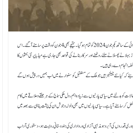
آٹھارہویں لوک سبھا کا الیکشن سات مرحلے سے گزرتا ہوا اپنی پوری ہنگامہ آرائی کے ساتھ یکم جون 2024کو تمام ہوگیا ۔ نتیجے بھی 4جون کووقت پر سامنے آگئے۔ اس
لانے پھسلانے مننے روٹھنے اور سرکار بنانے کی قواعد بھی جاری ہے میڈیا پر نئی بحثوں کا
 فریضہ انجام دے رہی ہیں ۔
ئے کہ کیا نئے چیلنجزہیں جو ملک کے مستقبل کو سنوارنے میں اب ہمیں درپیش ہوں گے
 حالات کو بدلنے میں سیاسی پارٹیوں سے زیادہ اہم رول ملکی سماج کے ہر حلقے وعلاقے میں کام
 کھل کر سامنے آیا ہے ۔سیاسی پارٹیوں میں بھی ولولہ وجوش ان کی پشت پناہی سے بعد میں
ری قدروں کی آبرو ہو مذہبی آزادی و رواداری کی ہندوستانی روایت ہو ، دستوری آداب