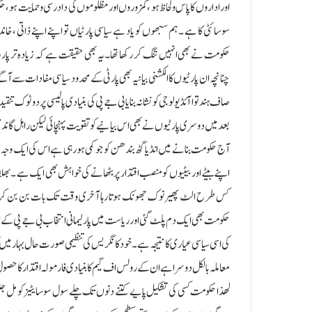
اور اداروں کا پاس ولحاظ ہو ،کمزوروں اور مظلوموں کی داد رسی و حمایت 
سوسائٹی کا ہے ۔ ہم سبھوں کو یاد ہے سیاسی پارٹیاں تو اپنے اپنے ذاتی ،خا
حکومت نے بھی انہیں تنگ کر رکھا تھا ۔یہ بھی حقیقت ہے کہ زیادہ تر پارٹ
چنانچہ ان پارٹیوں کا الکشنی بیانیہ بھی پارٹی کے محدود سیاسی مفادات سے آگ
صاف ہندتوا آئڈیولوجی کو نشانہ بنایا بی جے پی کی بنیادی پالیسی پر دو ٹوک
بعد میں دوسری پارٹیوں نے بھی اس بیانیے کو تقویت پہنچائی لیکن راہل گاندھی ک
آج حکومت بنانے میں انڈیا گٹھ بندھن کو جوکمی ہورہی ہے اس کی ایک وجہ خود 
اپنے بیٹے اور بیٹیوں کو منصب اقتدار پر بٹھانے کی خواہش بھی ایک ہے ۔بھلا پپو
کس طرح الٹ پھیر نوک جھونک ہوتا رہا آخری وقت تک بات بن بن کر بگڑ جات
حکومت بھی ایک دم پلٹ گئی اور ریاست میں پارلیمانی انتخاب بی جے پی کے ا
کی اسی سیاسی عیاری کا نتیجہ ہے ۔ خود کانگریس کی تنظیمی صورت حال بہار میں ک
معاملہ بالکل دوسرا ہے ان کے رولس اف گیم کا بنیادی فارمولہ اقتدار کا حص
لھذا حکومت کسی کی تشکیل پایے کتنے دنوں تک چلے سول سوسایٹیز کو م