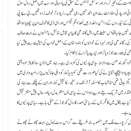
ہو ،حکومت کے ولفیر کردار اور سوشل جسٹس کے سبق کی یاددہانی ہو سب میں اصل رول سول
ندانی اور پارٹی مفادات سے اوپر اٹھ نہیں رہی تھیں ۔زیادہ تر خوف زدہ تھیں ۔بی جے پی
ی کے لیڈروں کے دامن داغدار ہیں لھذاانکم ٹیکس اور ای ڈی کا خوف ان پر چھایا ہواتھا
ے نہیں جارہا تھا اس سلسلے میں راہل گاندھی کا بیانیہ قابل ستائش رہا ‘ انہوں نے بہت صاف
 تنقید کی ۔گاندھی جی اور نہرو کے خوابوں کو ہندوستان کے اصل خواب کی حیثیت سے پیش کیا
ی بھارت جوڑو یاترا اور نیایے یاترا نے بڑا کام کیا ۔
گٹھ بندھن سے وابستہ سیاسی پارٹیوں کی کمزوری ہے ۔ بہار میں لالو پرساد کا پتر موہ یعنی
 یادو ا پیچھے اتنا پڑنے کی کیا ضرورت تھی کنیہیا کمار کو دہلی جانا کیوں پڑا ۔امیدواری میں
ی تھی حنا شہاب کا مسئلہ آخر تک نہ سلجھ سکا نتیش کمار اور ان کے پلٹنے سے بہار کی
قتدار میں شریک رہتے ہویے ہوا اس نے سیاسی پس منظر بدل دیا اور حالیہ پیش منظر نتیش
یا ہے بنگال میں کانگریس کے ریاستی صدر کا رول گٹھ جوڑ کے منفی رہا ہے ۔ سیاسی پارٹیوں کا
ول ہے۔
ل جل کر پورے ملک میں منصوبہ بند طریقے سے گراس روٹ لیول پر بہت چھوٹے چھوٹے