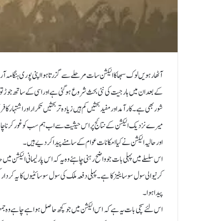
کے بعد ان میں ہار جیت کی نئی بحث شروع ہوگئی ہے اوراسی کے ساتھ جوڑ توڑ بہ
شور بھی ہے ۔کار آمد اور مفید بحثیں کم ہیں زیادہ تر بحثیں تکرار اور اشتہارکا
میرے نزدیک الیکشن کے نتائج پر اس حیثیت سے اب ہم سب کو غور کرناچاہ
اور حالیہ الیکشن نے کیا امکانات عوام کے سامنے پیدا کردیے ہیں ۔
اس سلسلے میں پہلی بات جو واضح رہنی چاہئے وہ یہ کہ اس پارلیمانی الیکشن میں
کرنیوالی سول سوسایٹیز کا ہے ۔پہلی دفعہ ملک کی سول سوسائٹیوں کا یہ کردار
پیدا ہوا ۔
اس لئے سچی بات یہ ہے کہ اس الیکشن میں جو کچھ حاصل ہوا ہے چاہے وہ جمہو