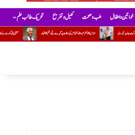
خواتین و اطفال
طب و صحت
کھیل و تفریح
تحریک طالب علم
کی وفات پر گہرے رنج وغم کااظہار
بمبئی ہائی کورٹ نے ہڑتالی ڈاکٹروں کی سرزنش کرتے ہوئے ان سے فوری طور پر کام پر واپس آنے کا