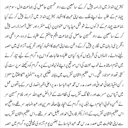
بہترین انداز میں ڈرامہ پیش کر کے سامعین سے داد تحسین حاصل کی جماعت اول ، سوم اور
چہارم کے طلبہ نے اپنے ملک سے اپنی محبت کا اظہار بہترین انداز میں ترانے پیش کر کے کیا
جماعت چہارم کے لڑکوں نے شوشل میڈیا اس عنوان پر ایک منفرد اور سبق آموز ڈرامہ پیش
کر کے سامعین سے داد تحسین حاصل کی جماعت پنجم تاہفتم کے طلباء نے اردو، مراٹھی اور
انگریزی زبان میں تقاریر پیش کر کے وطن سے اپنی محبت کا اظہار کیا اور تحریک آزادی میں حصہ
لینے والے رہنماؤں کی قربانیوں کو یاد کیا ان طلباء و طالبات کو اس پروگرام کے لیے تیار کرنے
میں تمام اساتذہ نے خوب محنت کی اس موقع پر اپنے نونہالوں کے پروگرام کو دیکھنےسرپرست کی
کثیر تعداد موجود تھی ۔ اس عظیم الشان تقریب میں ماہانہ تعلیمی جریدہ ” المؤید "کا افتتاح معزز
رکن امتیاز بھائی ممدانی اور صدر مدرس محمد عبدالباسط ، مدیر اعلی اظہر انصاری سر کے ہاتھوں عمل
میں آیا اس پر مسرت اور رنگانگ تقریب کی نظامت کے فرائض عبیداللہ سر اور غلام حسین سر
نے بحسن و خوبی انجام دیے جبکہ پروگرام کے انچارچ صالحہ امرین اور عبدالماجد سر تھے واضح ہو
اس عظیم الشان تقریب کے ڈائریکٹر فاروق احمد اور جلیل احمد سر تھے ۔ اس عظیم الشان تقریب
سے اپنی مخاطبت میں صدر مدرس محمد عبدالباسط نے بضمن یوم آزادی ثقافتی پروگرام میں حصہ