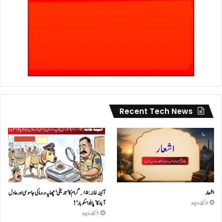
Recent Tech News
اشعار
آئینہ خانہ :۱۵؍گرام کا ’تاریخی‘ چھاپہ، روما کی جاسوسی اور عادل
آباد کا ’پابلو اسکوبار‘!
4 گھنٹے ago
5 گھنٹے ago