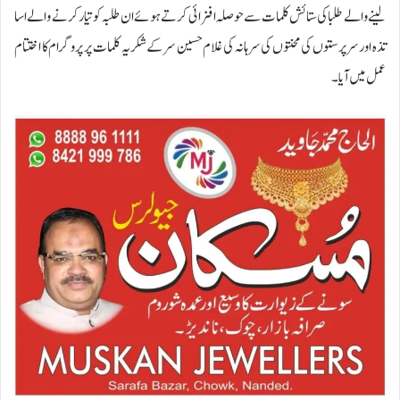
لینے والے طلبا کی ستائش کلمات سے حوصلہ افزائی کرتے ہوئے ان طلبہ کو تیار کرنے والے اسا
تذہ اور سرپرستوں کی محنتوں کی سرہانہ کی غلام حسین سر کے شکریہ کلمات پر پروگرام کا اختتام
عمل میں آیا۔