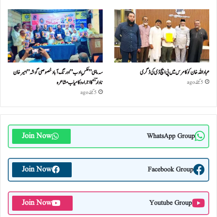
عباداللہ خان کو کامرس میں پی ایچ ڈی کی ڈگری
سہ ماہی ” عکسِ ادب” اورنگ آباد خصوصی گو شہ ” امیر خان
نادا رؔ ” کا اجراء و کامیاب مشا عر ہ
5 گھنٹے ago
5 گھنٹے ago
Join Now
WhatsApp Group
Join Now
Facebook Group
Join Now
Youtube Group