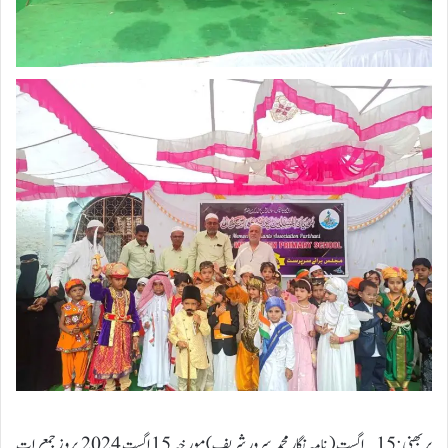
پربھنی:15؍اگست ( نامہ نگار محمد سرور شریف) مورخہ 15 اگست 2024 بروز جمعرات