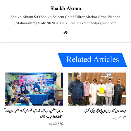
Shaikh Akram
Shaikh Akram S/O Shaikh Saleem Chief Editor Aitebar News, Nanded
(Maharashtra) Mob: 9028167307 Email: akram.ned@gmail.com
We
bsit
e
Related Articles
عباداللہ خان کو کامرس میں پی ایچ ڈی کی ڈگری
سہ ماہی ” عکسِ ادب” اورنگ آباد خصوصی گو شہ ” امیر خان نادا رؔ
” کا اجراء و کامیاب مشا عر ہ
5 گھنٹے ago
5 گھنٹے ago