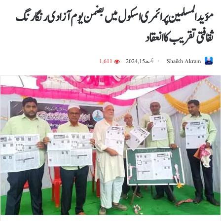
مؤید المسلمین پرائمری اسکول میں بضمن یوم آزادی رنگا رنگ
ثقافتی تقریب کا انعقاد
Shaikh Akram
اگست 15, 2024
1,611