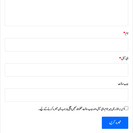
ہ
*
نام
*
ای میل
*
ویب‌ سائٹ
اس براؤزر میں میرا نام، ای میل، اور ویب سائٹ محفوظ رکھیں اگلی بار جب میں تبصرہ کرنے کےلیے۔