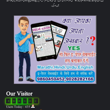
ہیں۔ ان خیالات سے ادارہ (اعتبار نیوز) کا متفق ہونا ضروری نہیں۔ کسی بھی قابل اعتراض تحریر کیلئے قانونی چارہ جوئی صرف ناندیڑ کی عدالت
میں ہوگی۔
Our Visitor
3
0
8
3
0
2
Users Today : 435