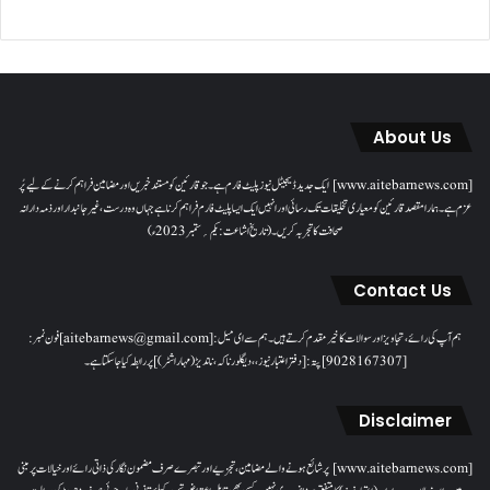
About Us
[www.aitebarnews.com] ایک جدید ڈیجیٹل نیوز پلیٹ فارم ہے۔ جو قارئین کو مستند خبریں اور مضامین فراہم کرنے کے لیے پُر
عزم ہے۔ ہمارا مقصدقارئین کو معیاری تخلیقات تک رسائی اور انہیں ایک ایسا پلیٹ فارم فراہم کرنا ہے جہاں وہ درست، غیر جانبدار اور ذمہ دارانہ
صحافت کا تجربہ کریں۔( تاریخ اشاعت : یکم؍ ستمبر 2023ء)
Contact Us
ہم آپ کی رائے، تجاویز اور سوالات کا خیرمقدم کرتے ہیں۔ ہم سےای میل: [aitebarnews@gmail.com]فون نمبر:
[9028167307]پتہ: [دفتر اعتبار نیوز، ، دیگلور ناکہ، ناندیڑ(مہاراشٹر) ] پر رابطہ کیا جاسکتا ہے۔
Disclaimer
[www.aitebarnews.com] پر شائع ہونے والے مضامین، تجزیے اور تبصرے صرف مضمون نگار کی ذاتی رائے اور خیالات پر مبنی