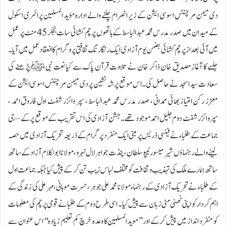
دی میمن مرچنٹس اسوسی ایشن کے زیر انصرام چلنے والے ادارہ مؤید المسلمین پرائمری اسکول
کے میدان میں صدر مدرس محمد عبدالباسط کے ہاتھوں پرچم کشائی سات بجکر 45 منٹ پر عمل
میں آئی بعد از پرچم کشائی بضمن یوم آزادی ایک رنگارنگ ثقافتی پروگرام کا انعقاد عمل میں آیا ۔
جلسے کا آغاز مصدیق خان ذاکر خان نے تلاوت قرآن پاک سے کیا نعت نبی ﷺپڑھنے کی
سعادت سید اسجد نے حاصل کی ۔اس موقع پر شہ نشین پر دی میمن مرچنٹس اسوسی ایشن کے
معزز رکن امتیاز بھائی ممدانی ، صدر مدرس محمد عبدالباسط ، سپر وائزر شفٹ اول فاروق احمد ،
سپروائزر شفٹ دوم جلیل احمد موجود تھے ۔جشن آزادی کی اس تقریب کے موقع پر کے – جی
جماعت کے طلباء نے فینسی ڈریس پر مبنی ایک منفرد پرگرام کے ذریعہ تحریک آزادی میں حصہ
لینے والے رہنماؤں شیر میسور ٹیپو سلطان ، پنڈت جواہر لال نہرو ، مولانا ابولکلام آزاد کے ساتھ
ساتھ ہمارے ملک کی تہذیب و ثقافت کو مختلف لباس زیب تن کر کے پیش کیا جبکہ جماعت اول
کے طلباء نے تحر یک آزادی کے رہنماء مولانا محمد علی جوہر ، حسرت موہانی ، مہر علی کی زندگی کے
اہم کردار کو اپنی نھنی منی زبان سے پیش کیا ۔ اسی طرح دوم کے طلبا نے قومی پرچم کی معلومات
کو منفرد انداز میں پیش کرکے اور ’’مویدالمسلمین کا وعدہ خرچ کم تعلیم زیادہ‘‘ اس عنوان سے