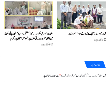
اقراء شاہین میں ’’ایک پیڑ ماں کے نام‘‘ مہم کا انعقاد
مضبوط ذہن، پُرسکون دل، بہتر مستقبل؛ مؤید المسلمین ہائی اسکول
میں ذہنی صحت و جذباتی توازن پر خصوصی آگاہی پروگرام
6 گھنٹے ago
6 گھنٹے ago
جواب دیں
آپ کا ای میل ایڈریس شائع نہیں کیا جائے گا۔
ضروری خانوں کو
*
سے نشان زد کیا گیا ہے
ت
ب
ص
ر