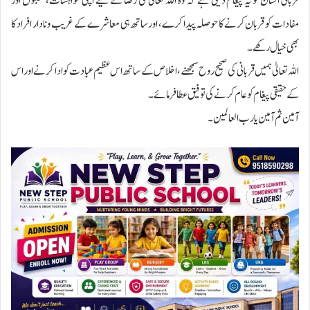
قربانی انسان کو یہ پیغام دیتی ہے کہ وہ اللہ تعالیٰ کی رضا کے لیے اپنی خواہشات، محبتوں اور
مفادات کو قربان کرنے کا حوصلہ پیدا کرے، اور ساتھ ہی معاشرے کے غریب و نادار افراد کا
بھی خیال رکھے۔
اللہ تعالیٰ ہمیں قربانی کی صحیح روح سمجھنے، اخلاص کے ساتھ اس عظیم عبادت کو ادا کرنے اور اس
کے حقیقی پیغام کو عام کرنے کی توفیق عطا فرمائے۔
آمین ثم آمین یا رب العالمین۔