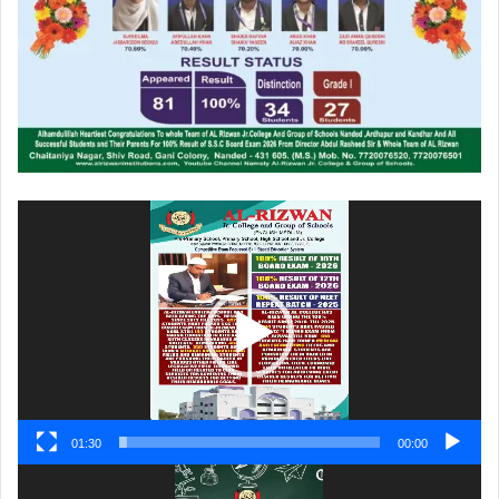
ویڈیو
پلیئر
01:30
00:00
ویڈیو