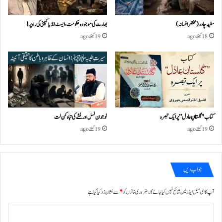
سفید چادر( مختصر افسانہ)
بھارت کی موجودہ حکومت،ایسٹ انڈیا کمپنی کی راہ پر!
18 گھنٹے ago
19 گھنٹے ago
کتاب "گلستانِ عادل” پر ایک تبصرہ
نوجوان نسل اور نشے کی تباہ کن لت
19 گھنٹے ago
19 گھنٹے ago
جواب دیں
آپ کا ای میل ایڈریس شائع نہیں کیا جائے گا۔
ضروری خانوں کو
*
سے نشان زد کیا گیا ہے
ت