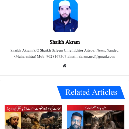
Shaikh Akram
Shaikh Akram S/O Shaikh Saleem Chief Editor Aitebar News, Nanded
(Maharashtra) Mob: 9028167307 Email: akram.ned@gmail.com
We
bsit
e
Related Articles