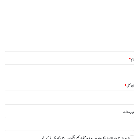
ب
ص
ر
ہ
*
نام
*
ای میل
*
ویب‌ سائٹ
اس براؤزر میں میرا نام، ای میل، اور ویب سائٹ محفوظ رکھیں اگلی بار جب میں تبصرہ کرنے کےلیے۔