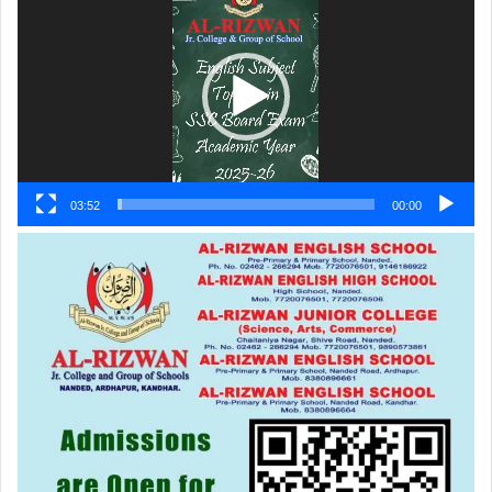
پلیئر
03:52
00:00