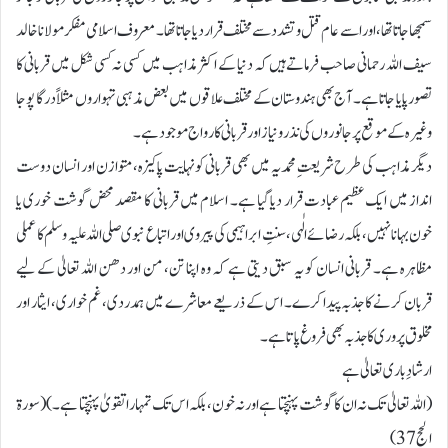
سمجھا جاتا تھا، اور اسے عام قتل و تشدد سے مختلف قرار دیا جاتا تھا۔ معروف اسلامی مفکر مولانا خالد
سیف اللہ رحمانی صاحب فرماتے ہیں کہ دنیا کے اکثر مذاہب میں کسی نہ کسی شکل میں قربانی کا
تصور پایا جاتا ہے۔ آج بھی ہندوستان کے مختلف علاقوں میں بعض مذہبی تہواروں مثلاً درگا پوجا
وغیرہ کے موقع پر جانوروں کی نذر و نیاز اور قربانی کا رواج موجود ہے۔
دیگر مذاہب کی طرح شریعتِ محمدیہ میں بھی قربانی کو نہایت پاکیزہ، متوازن اور انسان دوست
انداز میں ایک عظیم عبادت قرار دیا گیا ہے۔ اسلام میں قربانی کا مقصد محض گوشت خوری یا
خون بہانا نہیں، بلکہ رضائے الٰہی، سنتِ ابراہیمی کی پیروی اور اتباع نبوی صلی اللہ علیہ وسلم کا عملی
مظاہرہ ہے۔ قربانی انسان کو یہ سبق دیتی ہے کہ وہ اپنا تن، من اور دھن اللہ تعالیٰ کے لیے
قربان کرنے کا جذبہ پیدا کرے۔ اس کے ذریعے معاشرے میں ہمدردی، غم خواری، ایثار اور
مخلوق پروری کا جذبہ بھی فروغ پاتا ہے۔
ارشادِ باری تعالیٰ ہے
(اللہ تعالیٰ تک نہ ان کا گوشت پہنچتا ہے اور نہ خون، بلکہ اس تک تمہارا تقویٰ پہنچتا ہے۔) (سورۃ
الحج 37)