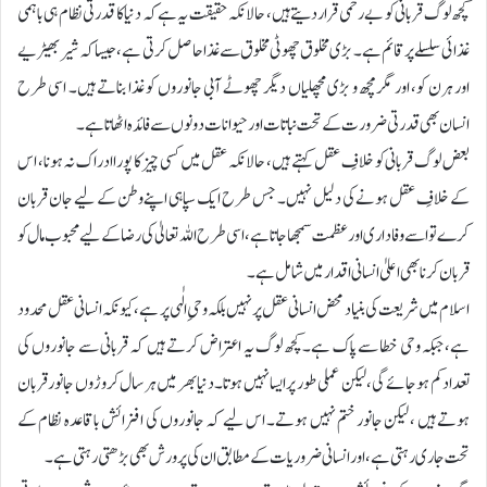
کچھ لوگ قربانی کو بے رحمی قرار دیتے ہیں، حالانکہ حقیقت یہ ہے کہ دنیا کا قدرتی نظام ہی باہمی
غذائی سلسلے پر قائم ہے۔ بڑی مخلوق چھوٹی مخلوق سے غذا حاصل کرتی ہے، جیسا کہ شیر بھیڑیے
اور ہرن کو، اور مگرمچھ و بڑی مچھلیاں دیگر چھوٹے آبی جانوروں کو غذا بناتے ہیں۔ اسی طرح
انسان بھی قدرتی ضرورت کے تحت نباتات اور حیوانات دونوں سے فائدہ اٹھاتا ہے۔
بعض لوگ قربانی کو خلافِ عقل کہتے ہیں، حالانکہ عقل میں کسی چیز کا پورا ادراک نہ ہونا، اس
کے خلافِ عقل ہونے کی دلیل نہیں۔ جس طرح ایک سپاہی اپنے وطن کے لیے جان قربان
کرے تو اسے وفاداری اور عظمت سمجھا جاتا ہے، اسی طرح اللہ تعالیٰ کی رضا کے لیے محبوب مال کو
قربان کرنا بھی اعلیٰ انسانی اقدار میں شامل ہے۔
اسلام میں شریعت کی بنیاد محض انسانی عقل پر نہیں بلکہ وحیِ الٰہی پر ہے، کیونکہ انسانی عقل محدود
ہے،جبکہ وحی خطا سے پاک ہے۔کچھ لوگ یہ اعتراض کرتے ہیں کہ قربانی سے جانوروں کی
تعداد کم ہو جائے گی، لیکن عملی طور پر ایسا نہیں ہوتا۔دنیا بھر میں ہر سال کروڑوں جانور قربان
ہوتے ہیں ، لیکن جانور ختم نہیں ہوتے۔ اس لیے کہ جانوروں کی افزائش باقاعدہ نظام کے
تحت جاری رہتی ہے، اور انسانی ضروریات کے مطابق ان کی پرورش بھی بڑھتی رہتی ہے۔