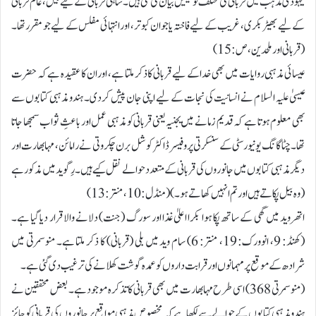
یہودی مذہب میں قربانی کی مختلف نوعیتیں بیان کی گئی ہیں۔ شاہی قربانی کے لیے بیل، عام قربانی
کے لیے بھیڑ بکری، غریب کے لیے فاختہ یا جوان کبوتر، اور انتہائی مفلس کے لیے جو مقرر تھا۔
(قربانی اور ملحدین، ص: 15)
عیسائی مذہبی روایات میں بھی خدا کے لیے قربانی کا ذکر ملتا ہے، اور ان کا عقیدہ ہے کہ حضرت
عیسیٰ علیہ السلام نے انسانیت کی نجات کے لیے اپنی جان پیش کر دی۔ ہندو مذہبی کتابوں سے
بھی معلوم ہوتا ہے کہ قدیم زمانے میں یجنیہ یعنی قربانی کو مذہبی عمل اور باعثِ ثواب سمجھا جاتا
تھا۔ چٹاگانگ یونیورسٹی کے سنسکرتی پروفیسر ڈاکٹر کوشل برن چکروتی نے رامائن، مہابھارت اور
دیگر مذہبی کتابوں میں جانوروں کی قربانی کے متعدد حوالے نقل کیے ہیں۔رِگوید میں مذکور ہے
(وہ بیل پکاتے ہیں اور تم انہیں کھاتے ہو۔) (منڈل: 10، منتر: 13)
اتھروید میں گھی کے ساتھ پکا ہوا بکرا اعلیٰ غذا اور سورگ (جنت) دلانے والا قرار دیا گیا ہے۔
(کھنڈ: 9، انوورک: 19، منتر: 6) سام وید میں بلی (قربانی) کا ذکر ملتا ہے۔ منوسمرتی میں
شرادھ کے موقع پر مہمانوں اور قرابت داروں کو عمدہ گوشت کھلانے کی ترغیب دی گئی ہے۔
(منوسمرتی 368) اسی طرح مہابھارت میں بھی قربانی کا تذکرہ موجود ہے۔ بعض محققین نے
ہندو مذہبی کتابوں کے حوالے سے لکھا ہے کہ مخصوص مذہبی مواقع پر جانوروں کی قربانی کو جائز