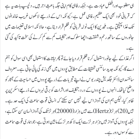
ہی مطلوب اور افضل عبادت ہے، جبکہ رفاہی کام اپنی جگہ باعثِ اجر ہیں۔ دلچسپ بات یہ ہے
کہ قربانی خود بھی ایک عظیم رفاہی عمل ہے، کیونکہ اس کے ذریعے لاکھوں غریب خاندانوں
تک غذا پہنچتی ہے۔ملحدین کا ایک ٹولہ قربانی کو ظلم قرار دیتا ہے، حالانکہ اسلامی تعلیمات میں
جانوروں کے ساتھ رحم و شفقت، اچھا سلوک اور تکلیف کم سے کم کرنے کی سخت تاکید کی گئی
ہے۔
اگر غذا کے لیے جانور استعمال کرنا ظلم قرار دیا جائے تو پھر نباتات کا استعمال بھی اسی سوال کو جنم
دے گا، کیونکہ جدید سائنسی تحقیقات کے مطابق پودوں میں بھی زندگی پائی جاتی ہے۔ معروف
سائنسدان ڈاکٹر جگدیش چندر بوس نے اپنے تجربات کے ذریعے پودوں میں حساسیت کے آثار کو
واضح کیا تھا۔ انہوں نے پودوں کے درد، تکلیف اور اثرات کو برقی لہروں کے ذریعے اسکرین پر
ظاہر کیا، لیکن ہم ان کی آواز اس لیے نہیں سن سکتے کہ انسانی قوتِ سماعت کی ایک حد ہے۔
بیس (20) ہرٹز ( Hertz)سے بیس ہزار (20000) ہرٹز تک کی آواز انسان سن سکتا ہے،
جبکہ پودوں کی آواز بیس ہزار ہرٹز سے ایک لاکھ ہرٹز کے مابین ہوتی ہے، جو ہماری قوتِ سماعت
سے کوسوں دور ہے۔