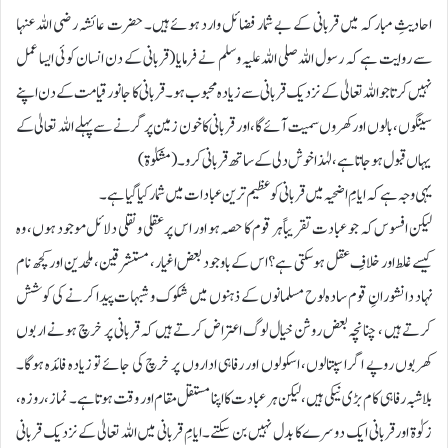
احادیثِ مبارکہ میں قربانی کے بے شمار فضائل وارد ہوئے ہیں۔ حضرت عائشہ رضی اللہ عنہا
سے روایت ہے کہ رسول اللہ صلی اللہ علیہ وسلم نے فرمایا (قربانی کے دن انسان کوئی ایسا عمل
نہیں کرتا جو اللہ تعالیٰ کے نزدیک قربانی سے زیادہ محبوب ہو۔ قربانی کا جانور قیامت کے دن اپنے
سینگوں، بالوں اور کھروں سمیت آئے گا، اور قربانی کا خون زمین پر گرنے سے پہلے اللہ تعالیٰ کے
یہاں قبول ہو جاتا ہے، لہٰذا خوش دلی کے ساتھ قربانی کرو۔(مشکوٰۃ)
یہی وجہ ہے کہ ایامِ اضحیہ میں قربانی کو عظیم ترین عبادات میں شمار کیا گیا ہے۔
لیکن افسوس کہ جو عبادت تقریباً ہر قوم کا حصہ ہو اور اس پر عقلی و نقلی دلائل موجود ہوں، وہ
کیسے غلط اور خلافِ عقل ہو سکتی ہے؟ اس کے باوجود بعض اغیار، مستشرقین، ملحدین اور کچھ نام
نہاد دانشورانِ قوم سادہ لوح مسلمانوں کے ذہنوں میں شکوک و شبہات پیدا کرنے کی کوشش
کرتے ہیں ، چنانچہ بعض روشن خیال لوگ اعتراض کرتے ہیں کہ قربانی پر خرچ ہونے اربوں
کھربوں روپے اگر اسپتالوں، اسکولوں اور رفاہی اداروں پر خرچ کی جائے تو زیادہ فائدہ ہوگا۔
بلاشبہ رفاہی کام بڑی نیکی ہیں، لیکن ہر عبادت کا اپنا مستقل مقام اور وقت ہوتا ہے۔ نماز، روزہ،
زکوٰۃ اور قربانی ایک دوسرے کا بدل نہیں بن سکتے۔ ایامِ قربانی میں اللہ تعالیٰ کے نزدیک قربانی