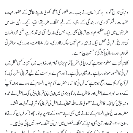
دنیا کی تاریخ گواہ ہے کہ انسان نے جب سے شعور کی آنکھ کھولی، اپنے خالق کے حضور محبت،
عقیدت، شکرگزاری اور بندگی کے اظہار کے لیے مختلف طریقے اختیار کیے۔ انہی مقدس
طریقوں میں ایک عظیم عبادت قربانی بھی ہے، جس کی تاریخ اتنی ہی قدیم ہے جتنی خود انسان
کی تاریخ۔ قربانی محض ایک مذہبی رسم نہیں، بلکہ وفاداری، ایثار، اطاعت، ہمدردی، معاشرتی
تعاون اور روحانی پاکیزگی کا حسین پیغام ہے۔
کلامِ الٰہی سے معلوم ہوتا ہے کہ دنیا کی تقریباً تمام بڑی اقوام اور مذاہب میں کسی نہ کسی شکل میں
قربانی کا تصور موجود رہا ہے۔ ارشادِ ربانی ہے۔ (اور ہم نے ہر امت کے لیے قربانی مقرر کی۔)
قرآنِ کریم سے واضح ہوتا ہے کہ قربانی کا آغاز حضرت آدم علیہ السلام کے دور سے ہوا۔ آپؑ
کے دو صاحبزادے ہابیل اور قابیل نے بارگاہِ یزدی میں اپنی اپنی قربانی پیش کی۔ ہابیل نے عمدہ
دنبہ پیش کیا جبکہ قابیل نے معمولی غلہ۔ اللہ تعالیٰ نے ہابیل کی قربانی کو شرفِ قبولیت بخشا۔
حضرت صالح علیہ السلام کے زمانے میں بھی اپنے معبود کے نام پر جانور چھوڑ کر قربان کرنے کا
رواج موجود تھا، اور آج بھی دنیا کے مختلف خطوں میں اس کی مختلف صورتیں پائی جاتی ہیں۔