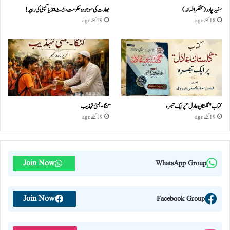
سفید چادر( مختصر افسانہ)
بھارت کی موجودہ حکومت،ایسٹ انڈیا کمپنی کی راہ پر!
18 گھنٹے ago
19 گھنٹے ago
کتاب "گلستانِ عادل” پر ایک تبصرہ
گنگا-جمنی تہذیب
19 گھنٹے ago
19 گھنٹے ago
Join Now
WhatsApp Group
Join Now
Facebook Group