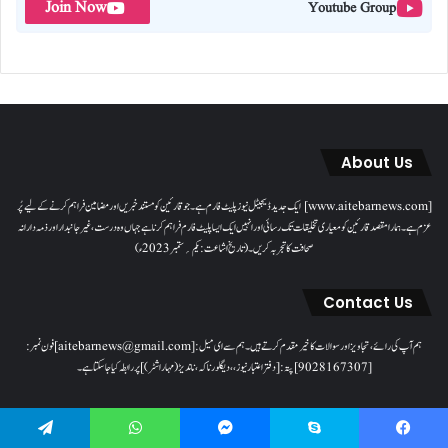
Join Now
Youtube Group
About Us
[www.aitebarnews.com] ایک جدید ڈیجیٹل نیوز پلیٹ فارم ہے۔ جو قارئین کو مستند خبریں اور مضامین فراہم کرنے کے لیے پُر
عزم ہے۔ ہمارا مقصدقارئین کو معیاری تخلیقات تک رسائی اور انہیں ایک ایسا پلیٹ فارم فراہم کرنا ہے جہاں وہ درست، غیر جانبدار اور ذمہ دارانہ
صحافت کا تجربہ کریں۔( تاریخ اشاعت : یکم؍ ستمبر 2023ء)
Contact Us
ہم آپ کی رائے، تجاویز اور سوالات کا خیرمقدم کرتے ہیں۔ ہم سےای میل: [aitebarnews@gmail.com]فون نمبر:
[9028167307]پتہ: [دفتر اعتبار نیوز، ، دیگلور ناکہ، ناندیڑ(مہاراشٹر) ] پر رابطہ کیا جاسکتا ہے۔
Disclaimer
Telegram
WhatsApp
Messenger
Skype
Facebook