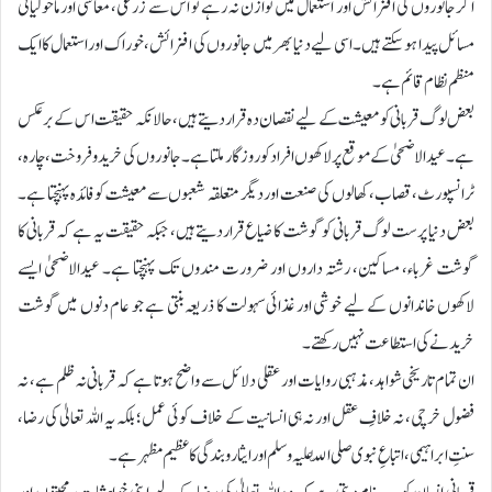
اگر جانوروں کی افزائش اور استعمال میں توازن نہ رہے تو اس سے زرعی، معاشی اور ماحولیاتی
مسائل پیدا ہو سکتے ہیں۔ اسی لیے دنیا بھر میں جانوروں کی افزائش، خوراک اور استعمال کا ایک
منظم نظام قائم ہے۔
بعض لوگ قربانی کو معیشت کے لیے نقصان دہ قرار دیتے ہیں، حالانکہ حقیقت اس کے برعکس
ہے۔ عیدالاضحیٰ کے موقع پر لاکھوں افراد کو روزگار ملتا ہے۔ جانوروں کی خرید و فروخت، چارہ،
ٹرانسپورٹ، قصاب، کھالوں کی صنعت اور دیگر متعلقہ شعبوں سے معیشت کو فائدہ پہنچتا ہے۔
بعض دنیا پرست لوگ قربانی کو گوشت کا ضیاع قرار دیتے ہیں، جبکہ حقیقت یہ ہے کہ قربانی کا
گوشت غرباء، مساکین، رشتہ داروں اور ضرورت مندوں تک پہنچتا ہے۔ عیدالاضحیٰ ایسے
لاکھوں خاندانوں کے لیے خوشی اور غذائی سہولت کا ذریعہ بنتی ہے جو عام دنوں میں گوشت
خریدنے کی استطاعت نہیں رکھتے۔
ان تمام تاریخی شواہد، مذہبی روایات اور عقلی دلائل سے واضح ہوتا ہے کہ قربانی نہ ظلم ہے، نہ
فضول خرچی، نہ خلافِ عقل اور نہ ہی انسانیت کے خلاف کوئی عمل؛ بلکہ یہ اللہ تعالیٰ کی رضا،
سنتِ ابراہیمی، اتباعِ نبوی صلی اللّٰہ علیہ وسلم اور ایثار و بندگی کا عظیم مظہر ہے۔