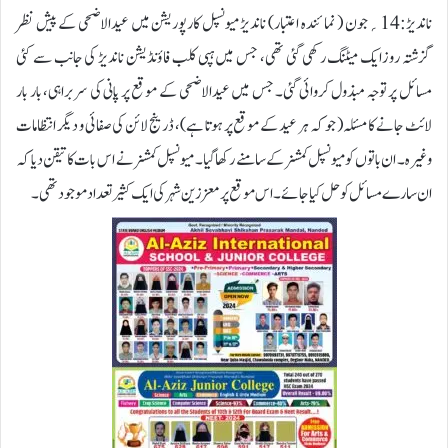
ناندیڑ:14؍جون ( نمائندہ اعتبار) ناندیڑ میونسپل کارپوریشن میں عیدالاضحی کے پیش نظر
گزشتہ روزایک میٹنگ رکھی گئی تھی، جس میں ہپی کلب فاؤنڈیشن ناندیڑ کی جانب سے کئی
مسائل پر توجہ مبذول کروائی گئی۔ جس میں عیدالاضحی کے موقع پر پانی کی سربراہی، بار بار
لائٹ جانے کا مسئلہ( جو کہ ہر عید کے موقع پر ہوتا ہے)، ڈرینج لائن کی صفائی و دیگر انتظامات
وغیرہ۔ ان باتوں کو میونسپل کمشنر کے سامنے رکھا گیا۔ میونسپل کمشنر نے اس بات کا تیقن دیا کہ
ان سارے مسائل کو حل کیا جائے۔ اس موقع پر معززین شہر کی ایک کثیر تعداد موجود تھی۔