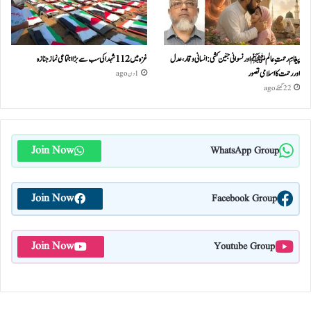
پیغامِ رحمتِ عالمﷺ اور نسوانی جنین کشی: انسانی وقار، عدل
غزہ میں 112 شہدا کی سب سے بڑا اجتماعی نماز جنازہ
اور رحمت کا اسلامی تصور
1 دن ago
22 گھنٹے ago
Join Now
WhatsApp Group
Join Now
Facebook Group
Join Now
Youtube Group