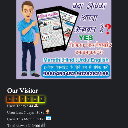
Our Visitor
8
3
3
1
0
2
Users Today : 44
Users Last 7 days : 3089
Users This Month : 2175
Total views : 313466