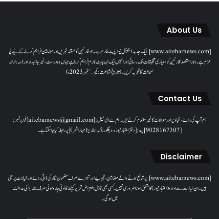
About Us
[www.aitebarnews.com] ایک جدید ڈیجیٹل نیوز پلیٹ فارم ہے۔ جو قارئین کو مستند خبریں اور مضامین فراہم کرنے کے لیے پُر
عزم ہے۔ ہمارا مقصدقارئین کو معیاری تخلیقات تک رسائی اور انہیں ایک ایسا پلیٹ فارم فراہم کرنا ہے جہاں وہ درست، غیر جانبدار اور ذمہ دارانہ
صحافت کا تجربہ کریں۔( تاریخ اشاعت : یکم؍ ستمبر 2023ء)
Contact Us
ہم آپ کی رائے، تجاویز اور سوالات کا خیرمقدم کرتے ہیں۔ ہم سےای میل: [aitebarnews@gmail.com]فون نمبر:
[9028167307]پتہ: [دفتر اعتبار نیوز، ، دیگلور ناکہ، ناندیڑ(مہاراشٹر) ] پر رابطہ کیا جاسکتا ہے۔
Disclaimer
[www.aitebarnews.com] پر شائع ہونے والے مضامین، تجزیے اور تبصرے صرف مضمون نگار کی ذاتی رائے اور خیالات پر مبنی
ہیں۔ ان خیالات سے ادارہ (اعتبار نیوز) کا متفق ہونا ضروری نہیں۔ کسی بھی قابل اعتراض تحریر کیلئے قانونی چارہ جوئی صرف ناندیڑ کی عدالت
میں ہوگی۔