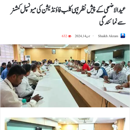
عیدالاضحی کے پیش نظر ہپی کلب فاؤنڈیشن کی میونسپل کمشنر
سے نمائندگی
Shaikh Akram
جون 14, 2024
632