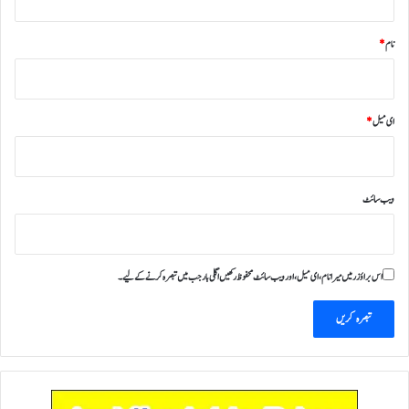
نام
*
ای میل
*
ویب‌ سائٹ
اس براؤزر میں میرا نام، ای میل، اور ویب سائٹ محفوظ رکھیں اگلی بار جب میں تبصرہ کرنے کےلیے۔