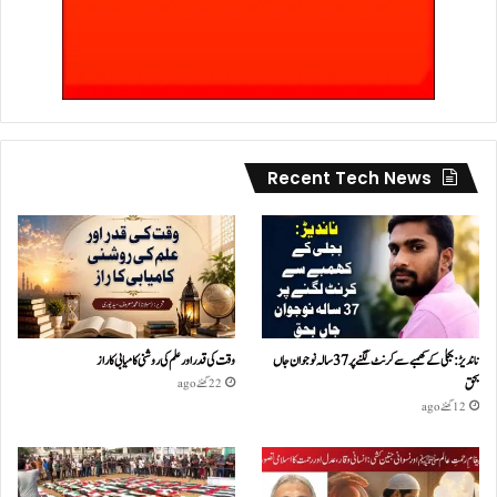
Recent Tech News
ناندیڑ: بجلی کے کھمبے سے کرنٹ لگنے پر 37 سالہ نوجوان جاں
وقت کی قدر اور علم کی روشنی کامیابی کا راز
بحق
22 گھنٹے ago
12 گھنٹے ago