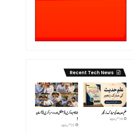
Recent Tech News
علمِ حدیث کی مبارک زنجیر
جو کام وہ کریں تو مشکل اور دوسرا کریں تو آسان
!
18 منٹس ago
22 منٹس ago