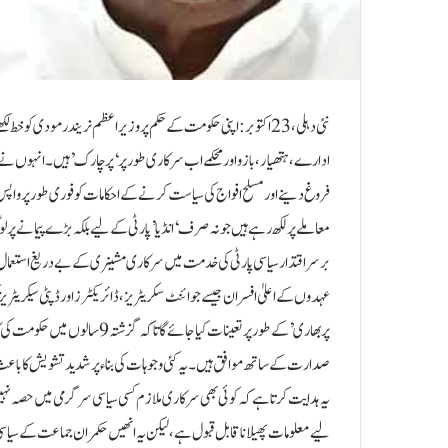
نئی دہلی، 23 اکتوبر:اپنی حکومت کے حکم پر وزیر اعظم نریندر مودی
ادارے، ہتھیار، بازو اور محکمے اب سرکاری طور پر ‘پرچارک’ ہیں۔ انہوں نے 
فروغ دینے اور مسلح افواج کی سیاست کرنے کے احکامات کو فوری طور پر واپس 
معاملے پر لکھ رہے ہیں جو نہ صرف ‘انڈیا’ پارٹی کے لیے بلکہ بڑے پیمانے پ
پربھاری’ کے طور پر تعینات کیا جائ
یہ ہدایت کرتا ہے کہ کوئی بھی سرکاری ملازم کسی سیاسی سرگرمی میں حصہ نہ