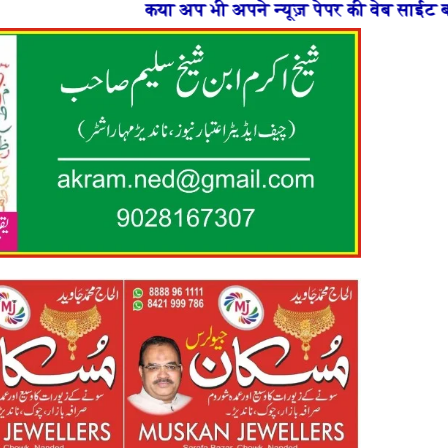
प भी अपने न्यूज़ पेपर की वेब साईट बनाना चाहते है या फिर न्