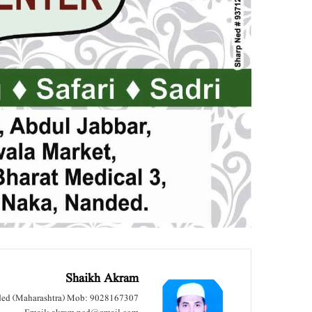
Shaikh Akram
nded (Maharashtra) Mob: 9028167307