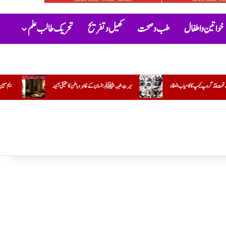
خواتین و اطفال
طب و صحت
کھیل و تفریح
تحریک طالب علم
تِ طیبہﷺ: انسان کے ظاہر و باطن کا حقیقی آئینہ
ایم مبین
جو کام وہ کریں تو مشکل اور دوسرا کریں تو آسان !