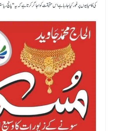
کی کامیابیوں پر غور کیا جا رہا ہے اس حقیقت کو اجاگر کرتا ہے کہ یہ "پانچ ریاستوں کے انتخابات اور 2024 کے عام انتخابات 