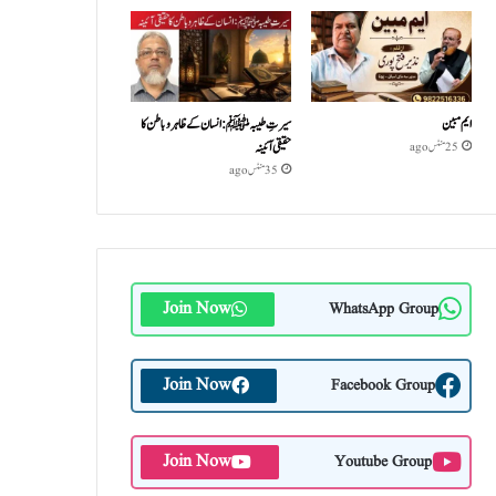
ایم مبین
سیرتِ طیبہﷺ: انسان کے ظاہر و باطن کا
حقیقی آئینہ
25 منٹس ago
35 منٹس ago
Join Now
WhatsApp Group
Join Now
Facebook Group
Join Now
Youtube Group