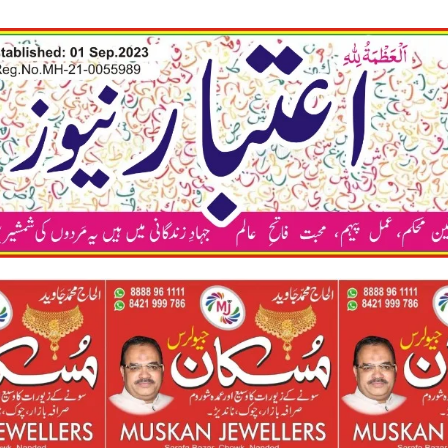
कया अ