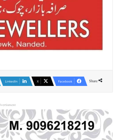
Share
LinkedIn
X
Facebook
vertisment