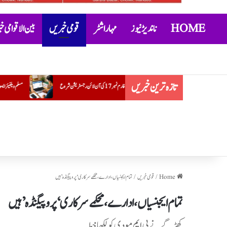
HOME
ناندیڑ نیوز
مہاراشٹر
قومی خبریں
بین الاقوامی 
تازہ ترین خبریں
مسلم ویلفیئر ایسوسی ایشن کے ضلع یوتھ صدر کے عہدے پر ضرار احمد قریشی کی تقرر
Home
/
قومی خبریں
/
تمام ایجنسیاں، ادارے، محکمے سرکاری ‘پروپیگنڈہ’ ہیں
تمام ایجنسیاں، ادارے، محکمے سرکاری ‘پروپیگنڈہ’ ہیں
کھڑگے نے پی ایم مودی کو لکھا خط