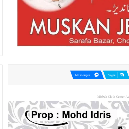
Messenger
Skype
Misbah Cloth Center Ad