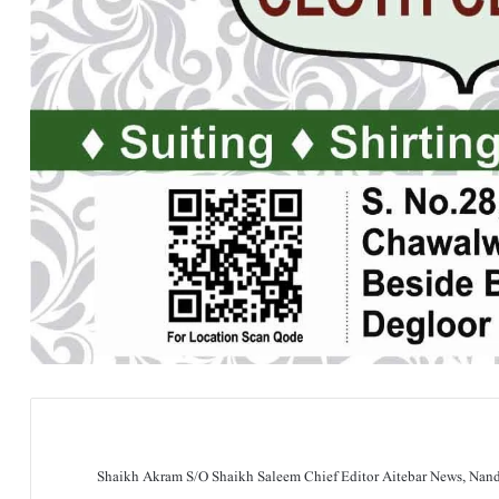
Shaikh Akram S/O Shaikh Saleem Chief Editor Aitebar News, Na