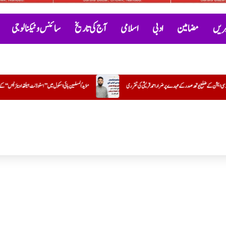
خبریں
مضامین
ادبی
اسلامی
آج کی تاریخ
سائنس و ٹیکنالوجی
ی
مؤیدُ المسلمین ہائی اسکول میں ’’اسٹوڈنٹ ہیلتھ اویئرنیس‘‘ کے تحت بلڈ گروپ کیمپ کا کامیاب انعقاد
سیر