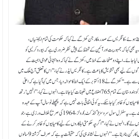
 کو خط لکھتے ہوئے، کانگریس کے صدر ملکارجن کھڑگے نے کہا کہ حکومت کی تمام ایجنسیاں،
یہ بھی کہا کہ جمہوریت اور آئین کے تحفظ کے پیش نظر ضروری ہے کہ بیوروکریسی کو
لیا جائے۔ اپنے دو صفحات کے خط میں، کھڑگے نے کہا کہ وہ انتہائی عوامی اہمیت کے
ر لوگوں کے لیے بھی تشویش کا باعث ہے۔ کانگریس لیڈر نے کہا، ’’اس کا تعلق آج ملک میں
برسراقتدار سیاسی پارٹی کی خدمت میں سرکاری مشینری کے بے دریغ استعمال سے ہے۔‘‘ کھڑگے نے 18 اکتوبر کے ایک خط کا حوالہ دیا، جس میں کہا گیا ہے کہ اعلیٰ
عہدوں کے اعلیٰ افسران جیسے جوائنٹ سکریٹریز، ڈائریکٹرز اور ڈپٹی سیکریٹریز کو ہندوستان کے تمام 765 اضلاع میں تعینات کیا جانا ہے۔ انہوں نے کہا، ”انہیں ‘رتھ
ے گا تاکہ گزشتہ 9 سالوں میں حکومت کی کامیابیوں کو ظاہر کیا جا سکے۔ یہ کوئی اتفاقی بات نہیں ہے کہ پچھلے نو سال آپ کے عہدہ
صدارت کے ساتھ موافق ہیں۔ یہ کئی وجوہات کی بناء پر شدید تشویش کا باعث ہے۔ یہ سنٹرل سول سروسز (کنڈکٹ) رولز، 1964 کی صریح خلاف ورزی ہے، جو
یں لے گا۔ انہوں نے کہا، "اگرچہ حکومتی اہلکاروں کے لیے کامیابیوں کو ظاہر کرنے کے
لیے معلومات پھیلانا قابل قبول ہے، لیکن یہ انھیں حکمران جماعت کے سیاسی کارکن بنا دیتا ہے۔” انہوں نے نشاندہی کی کہ حقیقت یہ ہے کہ صرف گزشتہ 9 سالوں