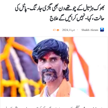
بھوک ہڑتال کے چوتھے دن بھی بگڑی جارنگ-پاٹل کی
حالت، کہا- نہیں کرائیں گے علاج
Shaikh Akram
جون 11, 2024
43