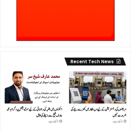
Recent Tech News
مریضوں کی رجسٹریشن کے لیے اب قطار میں کھڑے رہنے کی
اسکولوں میں طلبہ کی رہنمائی کے لیے موٹیویشنل پروگرام، محمد
ضرورت نہیں
عارف شیخ سے رابطے کی اپیل
4 گھنٹے ago
9 گھنٹے ago