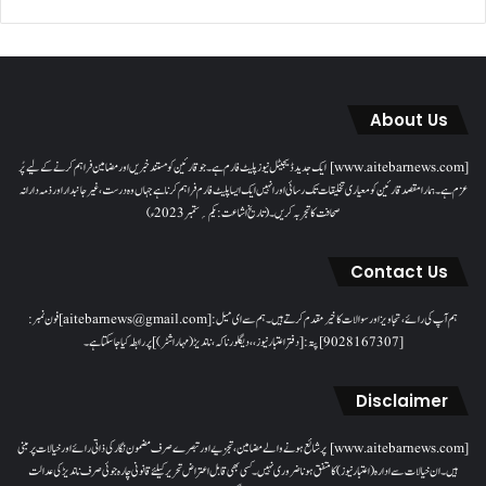
About Us
[www.aitebarnews.com] ایک جدید ڈیجیٹل نیوز پلیٹ فارم ہے۔ جو قارئین کو مستند خبریں اور مضامین فراہم کرنے کے لیے پُر
عزم ہے۔ ہمارا مقصدقارئین کو معیاری تخلیقات تک رسائی اور انہیں ایک ایسا پلیٹ فارم فراہم کرنا ہے جہاں وہ درست، غیر جانبدار اور ذمہ دارانہ
صحافت کا تجربہ کریں۔( تاریخ اشاعت : یکم؍ ستمبر 2023ء)
Contact Us
ہم آپ کی رائے، تجاویز اور سوالات کا خیرمقدم کرتے ہیں۔ ہم سےای میل: [aitebarnews@gmail.com]فون نمبر:
[9028167307]پتہ: [دفتر اعتبار نیوز، ، دیگلور ناکہ، ناندیڑ(مہاراشٹر) ] پر رابطہ کیا جاسکتا ہے۔
Disclaimer
[www.aitebarnews.com] پر شائع ہونے والے مضامین، تجزیے اور تبصرے صرف مضمون نگار کی ذاتی رائے اور خیالات پر مبنی
ہیں۔ ان خیالات سے ادارہ (اعتبار نیوز) کا متفق ہونا ضروری نہیں۔ کسی بھی قابل اعتراض تحریر کیلئے قانونی چارہ جوئی صرف ناندیڑ کی عدالت