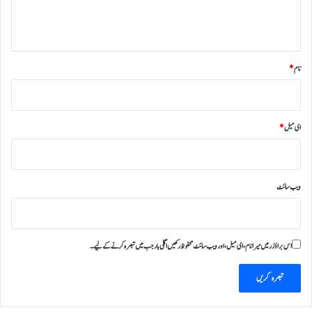
ہ
*
نام
*
ای میل
*
ویب‌ سائٹ
اس براؤزر میں میرا نام، ای میل، اور ویب سائٹ محفوظ رکھیں اگلی بار جب میں تبصرہ کرنے کےلیے۔