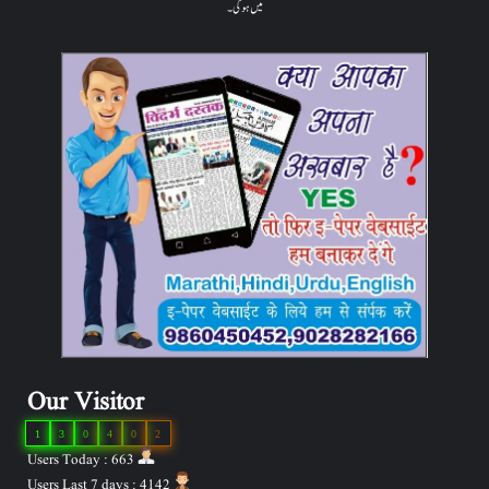
میں ہوگی۔
Our Visitor
1
3
0
4
0
2
Users Today : 663
Users Last 7 days : 4142