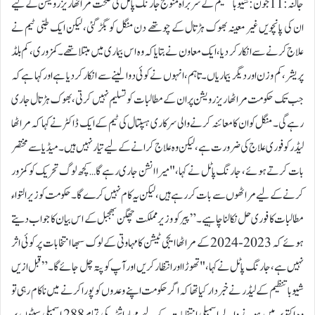
جالنہ:11 جون: شیوبا تنظیم کے سربراہ منوج جارنگ پاٹل کی صحت مراٹھا ریزرویشن کے لیے
ان کی پانچویں غیر معینہ بھوک ہڑتال کے چوتھے دن منگل کو بگڑ گئی، لیکن ایک طبی ٹیم نے
علاج کرنے سے انکار کر دیا، ایک معاون نے بتایا کہ وہ اس بیماری میں مبتلا تھے۔ کمزوری، کم بلڈ
پریشر، کم وزن اور دیگر بیماریاں۔ تاہم، انہوں نے کوئی دوا لینے سے انکار کر دیا ہے اور کہا ہے کہ
جب تک حکومت مراٹھا ریزرویشن پر ان کے مطالبات کو تسلیم نہیں کرتی، بھوک ہڑتال جاری
رہے گی۔ منگل کو ان کا معائنہ کرنے والی سرکاری ہسپتال کی ٹیم کے ایک ڈاکٹر نے کہا کہ مراٹھا
لیڈر کو فوری علاج کی ضرورت ہے، لیکن وہ علاج کرانے کے لیے تیار نہیں ہیں۔ میڈیا سے مختصر
بات کرتے ہوئے، جارنگ پاٹل نے کہا، "میرا انشن جاری رہے گا… کچھ لوگ تحریک کو کمزور
کرنے کے لیے مراٹھوں سے بات کر رہے ہیں، لیکن یہ کام نہیں کرے گا۔ حکومت کو زیر التواء
مطالبات کا فوری حل نکالنا چاہیے۔” پیر کو وزیر مملکت چھگن بھجبل کے اس بیان کا جواب دیتے
ہوئے کہ 2023-2024 کے مراٹھا ایجی ٹیشن کا مہاوتی کے لوک سبھا انتخابات پر کوئی اثر
نہیں ہے، جارنگ پاٹل نے کہا، "تھوڑا اور انتظار کریں اور آپ کو پتہ چل جائے گا۔” قبل ازیں
شیوبا تنظیم کے لیڈر نے خبردار کیا تھا کہ اگر حکومت اپنے وعدوں کو پورا کرنے میں ناکام رہی تو