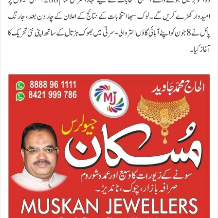
وہ اکتوبر میں ہونے والے اسمبلی انتخابات کے لیے مہاراشٹر کی تمام 288 اسمبلی سیٹوں پر
امیدوار کھڑے کریں گے۔ لوک سبھا انتخابات کے نتائج کے اعلان کے چار دن بعد، جارنگ
پاٹل نے 8 جون کو اپنے آبائی گاؤں انتروالی-سرتی میں بھوک ہڑتال کے ساتھ اپنی نئی تحریک کا
آغاز کیا۔