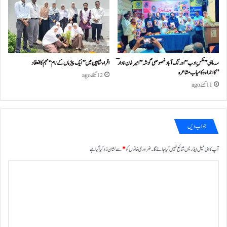
سہ ماہی ” عکسِ ادب” اورنگ آباد خصوصی گو شہ ” امیر خان نادا رؔ
اقراء شاہین میں ’’ایک پیڑ ماں کے نام‘‘ مہم کا انعقاد
” کا اجراء و کامیاب مشا عر ہ
12 گھنٹے ago
11 گھنٹے ago
جواب دیں
آپ کا ای میل ایڈریس شائع نہیں کیا جائے گا۔
ضروری خانوں کو
*
سے نشان زد کیا گیا ہے
ت
ب
ص
ر