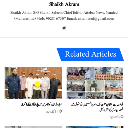
Shaikh Akram
Shaikh Akram S/O Shaikh Saleem Chief Editor Aitebar News, Nanded
(Maharashtra) Mob: 9028167307 Email: akram.ned@gmail.com
We
bsit
e
Related Articles
بلوغت سے حفظانِ صحت تک، مویدالمسلمین ہائی اسکول میں
عباداللہ خان کو کامرس میں پی ایچ ڈی کی ڈگری
شعور بیداری کی منفرد پہل
11 گھنٹے ago
4 گھنٹے ago