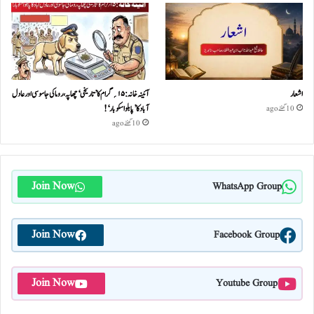
اشعار
آئینہ خانہ :۱۵؍گرام کا ’تاریخی‘ چھاپہ، روما کی جاسوسی اور عادل
آباد کا ’پابلو اسکوبار‘!
10 گھنٹے ago
10 گھنٹے ago
Join Now
WhatsApp Group
Join Now
Facebook Group
Join Now
Youtube Group