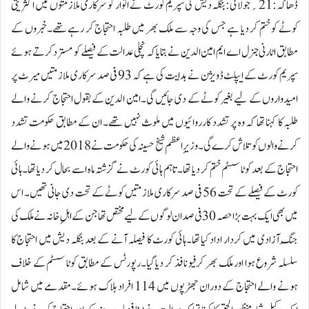
ڈھاکہ:21؍جولائی:بنگلہ دیش کی سپریم کورٹ نے اتوار کو سرکاری ملازمتوں میں اکثریتی
کوٹے کو ختم کر دیا ہے جس کی وجہ سے ملک بھر میں طلبہ احتجاج کر رہے تھے۔خبروں کے
مطابق اٹارنی جنرل اے ایم امین الدین نے بتایا کہ نچلی عدالت کے فیصلے کو مسترد کرتے ہوئے
سپریم کورٹ کے ایپلٹ ڈویژن نے ہدایت کی ہے کہ 93 فی صد سرکاری ملازمتیں میرٹ پر
امیدواروں کے لیے بغیر کوٹے کے دی جائیں گی۔امین الدین کے بقول احتجاج کرنے والے
طلبہ کا کہنا تھا کہ وہ پر تشدد کارروائیوں میں ملوث نہیں تھے۔ ان کے مطابق حکومت تشدد
کرنے والوں کو تلاش کرے گی۔وزیرِ اعظم شیخ حسینہ کی حکومت نے 2018 میں ہونے والے
احتجاج کے بعد کوٹا سسٹم ختم کر دیا تھا۔ تاہم ہائی کورٹ نے گزشتہ ماہ اسے بحال کر دیا تھا۔ہائی
کورٹ کے فیصلے کے تحت 56 فی صد سرکاری ملازمتیں کوٹے کے تحت دی جانی تھیں۔ اس
میں بھی ایک بہت بڑا حصہ 30 فی صد ان لوگوں کے لیے مختص تھا جن کے اہلِ خانہ نے ملک کی
جنگِ آزادی میں کردار اداد کیا تھا۔ہائی کورٹ کا فیصلہ آنے کے بعد بنگلہ دیش میں احتجاج کا
سلسلہ شروع ہوا اور ملک بھر کرفیو نافذ کر دیا گیا۔رپورٹس کے مطابق کوٹا سسٹم کے خلاف
ہونے والے احتجاج کے دوران جھڑپوں میں 114 افراد ہلاک ہوئے۔مقدمے میں شامل