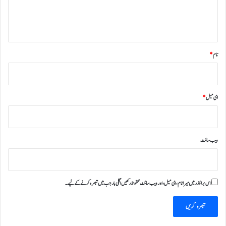
ہ
*
نام
*
ای میل
*
ویب‌ سائٹ
اس براؤزر میں میرا نام، ای میل، اور ویب سائٹ محفوظ رکھیں اگلی بار جب میں تبصرہ کرنے کےلیے۔