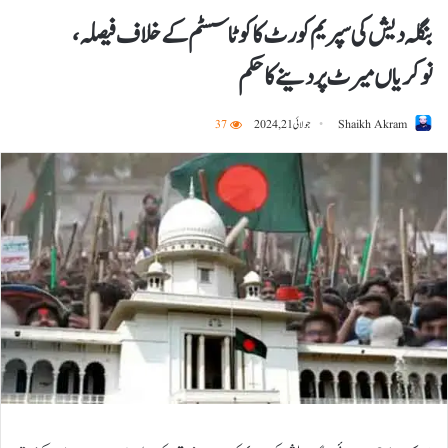
بنگلہ دیش کی سپریم کورٹ کا کوٹا سسٹم کے خلاف فیصلہ،
نوکریاں میرٹ پر دینے کا حکم
Shaikh Akram
جولائی 21, 2024
37