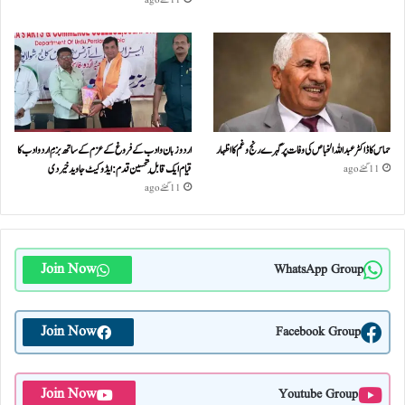
حماس کا ڈاکٹر عبداللہ الخباص کی وفات پر گہرے رنج وغم کااظہار
اردو زبان و ادب کے فروغ کے عزم کے ساتھ بزمِ اردو ادب کا
قیام ایک قابلِ تحسین قدم : ایڈوکیٹ جاوید خیردی
11 گھنٹے ago
11 گھنٹے ago
Join Now
WhatsApp Group
Join Now
Facebook Group
Join Now
Youtube Group