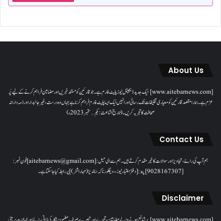
About Us
[www.aitebarnews.com] ایک جدید ڈیجیٹل نیوز پلیٹ فارم ہے۔ جو قارئین کو مستند خبریں اور مضامین فراہم کرنے کے لیے پُر
عزم ہے۔ ہمارا مقصدقارئین کو معیاری تخلیقات تک رسائی اور انہیں ایک ایسا پلیٹ فارم فراہم کرنا ہے جہاں وہ درست، غیر جانبدار اور ذمہ دارانہ
صحافت کا تجربہ کریں۔( تاریخ اشاعت : یکم؍ ستمبر 2023ء)
Contact Us
ہم آپ کی رائے، تجاویز اور سوالات کا خیرمقدم کرتے ہیں۔ ہم سےای میل: [aitebarnews@gmail.com]فون نمبر:
[9028167307]پتہ: [دفتر اعتبار نیوز، ، دیگلور ناکہ، ناندیڑ(مہاراشٹر) ] پر رابطہ کیا جاسکتا ہے۔
Disclaimer
[www.aitebarnews.com] پر شائع ہونے والے مضامین، تجزیے اور تبصرے صرف مضمون نگار کی ذاتی رائے اور خیالات پر مبنی