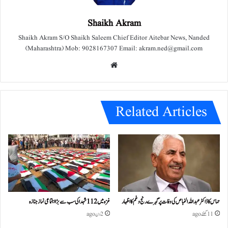
Shaikh Akram
Shaikh Akram S/O Shaikh Saleem Chief Editor Aitebar News, Nanded
(Maharashtra) Mob: 9028167307 Email: akram.ned@gmail.com
We
bsit
e
Related Articles
حماس کا ڈاکٹر عبداللہ الخباص کی وفات پر گہرے رنج وغم کااظہار
غزہ میں 112 شہدا کی سب سے بڑا اجتماعی نماز جنازہ
11 گھنٹے ago
2 دن ago