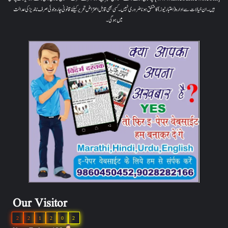
ہیں۔ ان خیالات سے ادارہ (اعتبار نیوز) کا متفق ہونا ضروری نہیں۔ کسی بھی قابل اعتراض تحریر کیلئے قانونی چارہ جوئی صرف ناندیڑ کی عدالت
میں ہوگی۔
Our Visitor
2
2
1
2
0
2