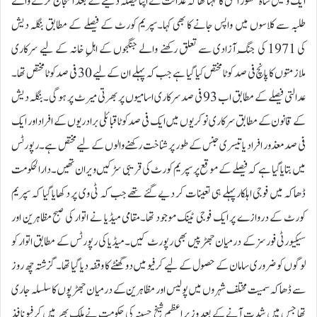
ایک وکیل شاہ منظور الحق کا کہنا تھا کہ عدالت نے اپنا فیصلہ دینے کے بعد احتجاج کرنے والے
طلبہ سے کلاسوں میں واپس جانے کا بھی کہا۔سپریم کورٹ کے فیصلے کے مطابق بنگلہ دیش
کی 1971 کی جنگِ آزادی سے تعلق رکھنے والے جنگجوں کے اہلِ خانہ کے لیے سرکاری
ملازمتوں کا پانچ فی صد کوٹا مختص کیا گیا ہے جب کہ پہلے ان کے لیے 30 فی صد کوٹا مختص تھا۔
عدالتی فیصلے کے مطابق اب 93 فی صد سرکاری اسامیوں پر بھرتی میرٹ پر ہو گی۔بنگلہ دیش
کے قانون کے مطابق سرکاری نوکریوں میں ایک فی صد کوٹا قبائلی برادریوں کے افراد اور ایک
فی صد معذور افراد یا تیسری جنس کے طور پر شناخت رکھنے والوں کے لیے مختص ہے۔رپورٹس
میں بتایا گیا ہے کہ فیصلے کے موقع پر سپریم کورٹ کی قریبی سڑکیں ویران تھیں۔دارالحکومت
ڈھاکہ میں فوجی اہلکار پہلے ہی تعینات کر دیے گئے تھے جب کہ ٹی وی پر دکھایا گیا کہ سپریم
کورٹ کے دروازے پر ایک فوجی ٹینک موجود تھا۔مقامی میڈیا نے اتوار کی صبح مظاہرین اور
سیکیورٹی فورسز کے درمیان جھڑپیں بھی رپورٹ کیں۔میڈیا کی رپورٹس کے مطابق اتوار کو
لوگوں کو ضروری سامان کے حصول کے لیے کرفیو میں دو گھنٹے کا وقفہ دیا گیا تھا۔گزشتہ چھ روز
سے ڈھاکہ سمیت مختلف شہروں میں پولیس اور مظاہرین کے درمیان جھڑپوں کا سلسلہ جاری
تھا جس میں شدت آنے کے بعد وزیرِ اعظم شیخ حسینہ کی حکومت نے ملک بھر میں کرفیو نافذ