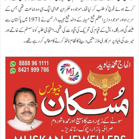
کرتے ہوئے فوج کو طلب کر لیا تھا۔موجودہ حکمران عوامی لیگ ہی وہ جماعت تھی جس کے
سربراہ اور موجود وزیرِ اعظم شیخ حسینہ کے والد شیخ مجیب الرحمن نے 1971 میں پاکستان سے
علیحدگی اور بنگلہ دیش کے قیام کی تحریک کی قیادت کی تھی۔احتجاجی طلبہ کوٹا سسٹم کے خاتمے اور
میرٹ کی بنیاد پر سرکاری ملازمتیں دینے کا نظام نافذ کرنے کا مطالبہ کر رہے تھے۔