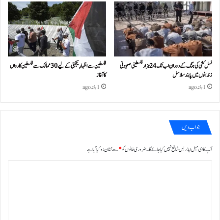
نسل کشی کی جنگ کے دوران اب تک 24ہزار فلسطینی صہیونی
فلسطین سے اظہارِ یکجہتی کے لیے 30 ممالک سے فلسطین کارواں
زندانوں میں پابند سلاسل
کا آغاز
1 ہفتہ ago
1 ہفتہ ago
جواب دیں
آپ کا ای میل ایڈریس شائع نہیں کیا جائے گا۔
ضروری خانوں کو
*
سے نشان زد کیا گیا ہے
ت
ب
ص
ر