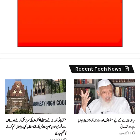
Recent Tech News
سیاسی فائدے کے لیے مسلمانوں اور مدارس کو نشانہ بنایا جا رہا
بمبئی ہائی کورٹ نے ہڑتالی ڈاکٹروں کی سرزنش کرتے ہوئے ان
ہے: ارشد مدنی
سے فوری طور پر کام پر واپس آنے کا مطالبہ کیا۔ہڑتال ختم کرنے
کا حکم جاری
11 گھنٹے ago
11 گھنٹے ago