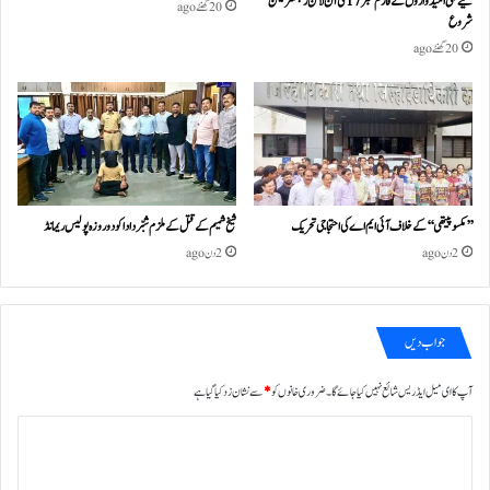
لیے نجی امیدواروں کے فارم نمبر 17 کی آن لائن رجسٹریشن
20 گھنٹے ago
شروع
20 گھنٹے ago
’’مکسوپیتھی‘‘ کے خلاف آئی ایم اے کی احتجاجی تحریک
شیخ شمیم کے قتل کے ملزم شبّر دادا کو دو روزہ پولیس ریمانڈ
2 دن ago
2 دن ago
جواب دیں
آپ کا ای میل ایڈریس شائع نہیں کیا جائے گا۔
ضروری خانوں کو
*
سے نشان زد کیا گیا ہے
ت
ب