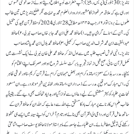
ناندیڑ:30 جنوری(پریس ریلیز):آپ حضرات کو یہ اطلاع دیتے ہوئے از حد خوشی محسوس
ہورہی ہے کہ علاقہ مرٹھواڑا کا مشہور ادارہ دارالعلوم محمدیہ حمایت نگر ضلع ناندیڑ میں تین طالب
علموں نے بروز اتوار۱۶ رجب۱۴۴۵ھ مطابق 28 جنوری 2024 کو حفظ قرآن مجید کی تکمیل
کی۔ جن کے اسمائے گرامی یہ ہیں۔۱)حافظ محمد علی ابن محمد جابر خاں صاحب نیرلی،۲) حافظ
عبدالمقیت ابن محمد شرف الدین صاحب کرکھیلی،۳)حافظ محمد بلال ابن محمد پاشاہ صاحب
ناندیڑ۔ انہی خوش نصیب طلبہ میں سے اول الذکر حافظ محمد علی خان نیرلی نے ایک نشست میں
مکمل قرآن سنائی، صبح قبل از نماز فجر یہ بابرکت سلسلہ شروع ہوا اور عصر تک اپنے اختتام کو
پہنچا۔ مدرسہ ہذا کے معزز اساتذہ کرام اور بعض مہمانان کرام نے قرآن کریم سنا اور خوشی ظاہر
کی۔اس مبارک موقع پر مدرسہ کے ذمہ داران، اساتذہ اور عمائدین شہر موجود رہے۔ ان مسعود
لمحات پر طلباء کو بہتر مستقبل کے لیے دعاؤں سے نوازا گیا اور ہدایا و تحائف بھی دیے گئے۔ یقینا ًیہ
طالب علم اس کارنامے پر مبارک باد کا مستحق ہے اللہ سے دعا ہے کہ اللہ ان کو حافظ قران کے
ساتھ عامل قرآن اور داعی الی القرآن بھی بنائےاور تا دمِ آخر اس کو اپنے سینہ میں ایسے ہی محفوظ
رکھنے کی توفیق عطافرمائے۔ان طلباء نے جامعہ کے ماہر استاذ مولانا حافظ یوسف صاحب اشاعتی