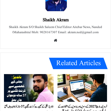
Shaikh Akram
Shaikh Akram S/O Shaikh Saleem Chief Editor Aitebar News, Nanded
(Maharashtra) Mob: 9028167307 Email: akram.ned@gmail.com
We
bsit
e
Related Articles
فروری۔مارچ 2027 کے دسویں اور بارہویں کے امتحانات کے
ناندیڑ: بجلی کے کھمبے سے کرنٹ لگنے پر 37 سالہ نوجوان جاں بحق