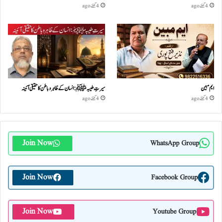
4 گھنٹے ago
4 گھنٹے ago
ایم مبین
سیرتِ طیبہﷺ: انسان کے ظاہر و باطن کا حقیقی آئینہ
4 گھنٹے ago
4 گھنٹے ago
Join Now
WhatsApp Group
Join Now
Facebook Group
Join Now
Youtube Group