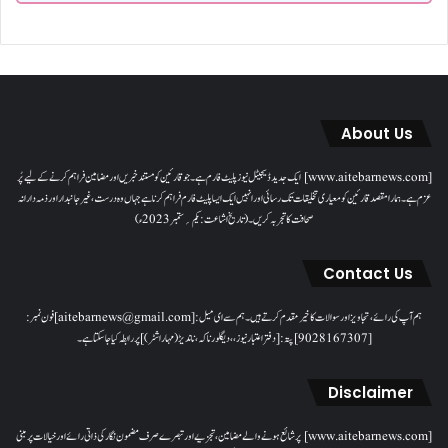
About Us
[www.aitebarnews.com] ایک جدید ڈیجیٹل نیوز پلیٹ فارم ہے۔ جو قارئین کو مستند خبریں اور مضامین فراہم کرنے کے لیے پُر
عزم ہے۔ ہمارا مقصدقارئین کو معیاری تخلیقات تک رسائی اور انہیں ایک ایسا پلیٹ فارم فراہم کرنا ہے جہاں وہ درست، غیر جانبدار اور ذمہ دارانہ
صحافت کا تجربہ کریں۔( تاریخ اشاعت : یکم؍ ستمبر 2023ء)
Contact Us
ہم آپ کی رائے، تجاویز اور سوالات کا خیرمقدم کرتے ہیں۔ ہم سےای میل: [aitebarnews@gmail.com]فون نمبر:
[9028167307]پتہ: [دفتر اعتبار نیوز، ، دیگلور ناکہ، ناندیڑ(مہاراشٹر) ] پر رابطہ کیا جاسکتا ہے۔
Disclaimer
[www.aitebarnews.com] پر شائع ہونے والے مضامین، تجزیے اور تبصرے صرف مضمون نگار کی ذاتی رائے اور خیالات پر مبنی