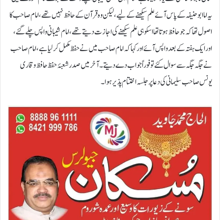
یہ اما ابوحنیفہ کے پاس آئےعلم سیکھنے کے لیے، لیکن وہ قرآن کے حافظ نہیں تھے، امام صاحب کا
اصول تھا کہ جو حافظ ہوتا تھا اسکو ہی علم سیکھنے کی اجازت دیتے تھے، امام شیبانی واپس چلے گئے،
اور ایک ہفتہ کے بعد واپس آئے اور کہا کہ امام صاحب میں نے حفظ مکمل کرلیا ہے، امام صاحب
نے جگہ جگہ سے سوال کئے تو فوراً جواب دے دیتے۔ آخر میں صدر شعبۂ حفظ حافظ و قاری
یونس صاحب سلیمانی کی دعا پر جلسہ اختتام پذیر ہوا۔