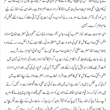
کے پاس اپنا حفظ مکمل کیا، یقینا ًاس کارنامے کا سہرا ان ہی کے سر جاتا ہے کیوں کہ ایک طالب علم
کی کامیابی اسکی صلاحیت و صالحیت میں استاذ کا کردار بہت اہم ہوتا ہے۔ اللہ ان کے استاذ کے لیے
اِس کو ذخیرۂ آخرت بنائے، اور مدرسہ ہذا کو دن دوگنی رات چوگنی ترقی عطاء کرے، اسکے فیض کو
عام و تام کرے۔ آمین
اسی مناسبت سے بعد نماز مغرب ایک دعائیہ نشست ادارۂ ہذا کے مہتمم و بانی حضرت الحاج مولانا
مظہر الحق صاحب کامل قاسمی کی صدارت میں منعقد ہوئی۔ نظامت کے فرائض مدرسہ کے ماہر و
باصلاحیت استاذ حضرت مفتی اکرم خان صاحب قاسمی نے بحسن و خوبی انجام دئے۔ قریب
پونے سات بجے باضابطہ خیر الکلام کے ذریعہ پروگرام کا آغاز ہوا۔ بعدہ خیر الانام کی شان میں
نعت شریف کا نذرانہ پیش کیا گیا۔ اسکے بعد تکمیل قرآن کی رسم پوری کی گئی۔ بعد ازاں مولانا
مظہر الحق صاحب کامل قاسمی کا بصیرت افروز خطاب ہوا۔ حضرت والا نے اپنے خطاب میں
فرمایا کہ یہ مجلس بڑی بابرکت ہے اس میں اللہ سے کوئی سی بھی دعا مانگو اللہ اسے رد نہیں کرتے
ہیں، اور کہا کہ روز قیامت ان حفاظ کے والدین کو سورج سے بھی چمکدار چاند پہنایا جائے گا، مزید
آپ نے فرمایا کہ اللہ نے قرآن پاک کو اتنا آسان کردیا ہے کہ سات سال کے بچے سے لیکر پچاس
سال کا بوڑھا بھی اسے یاد کرلیتا ہے، امام ابن حسن شیبانی اپنے وقت کے بڑے امام گزرے ہیں