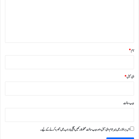
ص
ر
ہ
*
نام
*
ای میل
*
ویب‌ سائٹ
اس براؤزر میں میرا نام، ای میل، اور ویب سائٹ محفوظ رکھیں اگلی بار جب میں تبصرہ کرنے کےلیے۔