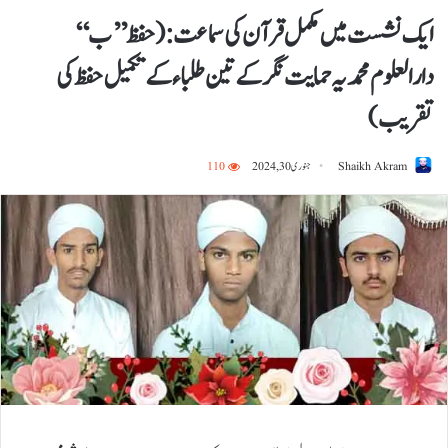
ایک نشست میں مکمل قرآن کی سماعت:(حفظ ’’ب‘‘
دارالعلوم محمدیہ حمایت نگر کے تین طلباء کے تکمیل حفظ کی
تقریب)
Shaikh Akram
جنوری 30, 2024
110