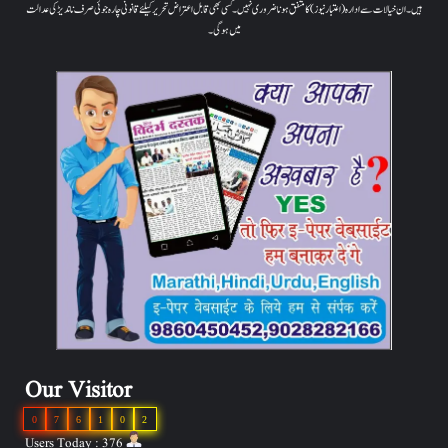
ہیں۔ ان خیالات سے ادارہ (اعتبار نیوز) کا متفق ہونا ضروری نہیں۔ کسی بھی قابل اعتراض تحریر کیلئے قانونی چارہ جوئی صرف ناندیڑ کی عدالت
میں ہوگی۔
Our Visitor
0
7
6
1
0
2
Users Today : 376