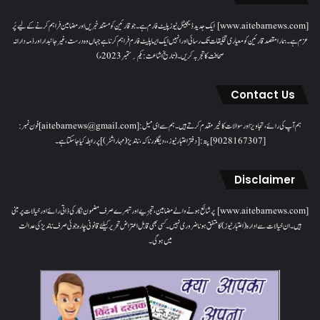
[www.aitebarnews.com] ایک جدید ڈیجیٹل نیوز پلیٹ فارم ہے۔ جو قارئین کو مستند خبریں اور مضامین فراہم کرنے کے لیے پُر
عزم ہے۔ ہمارا مقصدقارئین کو معیاری تخلیقات تک رسائی اور انہیں ایک ایسا پلیٹ فارم فراہم کرنا ہے جہاں وہ درست، غیر جانبدار اور ذمہ دارانہ
صحافت کا تجربہ کریں۔( تاریخ اشاعت : یکم؍ ستمبر 2023ء)
Contact Us
ہم آپ کی رائے، تجاویز اور سوالات کا خیرمقدم کرتے ہیں۔ ہم سےای میل: [aitebarnews@gmail.com]فون نمبر:
[9028167307]پتہ: [دفتر اعتبار نیوز، ، دیگلور ناکہ، ناندیڑ(مہاراشٹر) ] پر رابطہ کیا جاسکتا ہے۔
Disclaimer
[www.aitebarnews.com] پر شائع ہونے والے مضامین، تجزیے اور تبصرے صرف مضمون نگار کی ذاتی رائے اور خیالات پر مبنی
ہیں۔ ان خیالات سے ادارہ (اعتبار نیوز) کا متفق ہونا ضروری نہیں۔ کسی بھی قابل اعتراض تحریر کیلئے قانونی چارہ جوئی صرف ناندیڑ کی عدالت
میں ہوگی۔