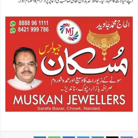
اپنے خیالات کا اظہار کیا۔ حافظ محمد ہارون نظامی صاحب کی دعا پر پروگرام کا اختتام ہوا۔