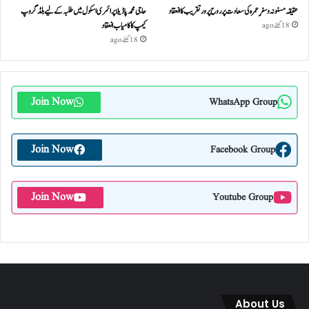
عقیقہ مسنونہ و سفرِ عمرہ کی سعادت پر روح پرور تقریب کا انعقاد
حاجی محمد پاڈیلا پرائمری اسکول میں طلبہ کے لیے بلڈ گروپ
کیمپ کا کامیاب انعقاد
18 گھنٹے ago
18 گھنٹے ago
Join Now
WhatsApp Group
Join Now
Facebook Group
Join Now
Youtube Group
About Us