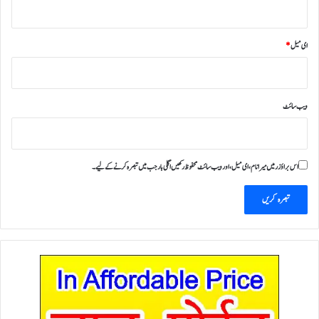
ای میل
*
ویب‌ سائٹ
اس براؤزر میں میرا نام، ای میل، اور ویب سائٹ محفوظ رکھیں اگلی بار جب میں تبصرہ کرنے کےلیے۔