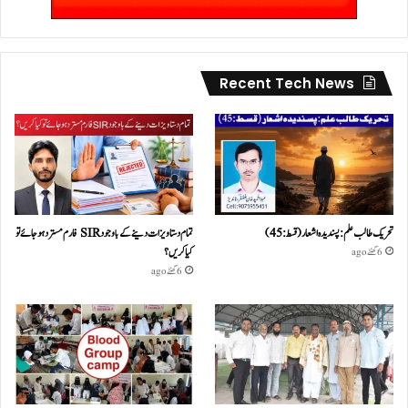
Recent Tech News
تحریک طالب علم: پسندیدہ اشعار (قسط:45)
تمام دستاویزات دینے کے باوجود SIR فارم مسترد ہو جائے تو
کیا کریں؟
6 گھنٹے ago
6 گھنٹے ago