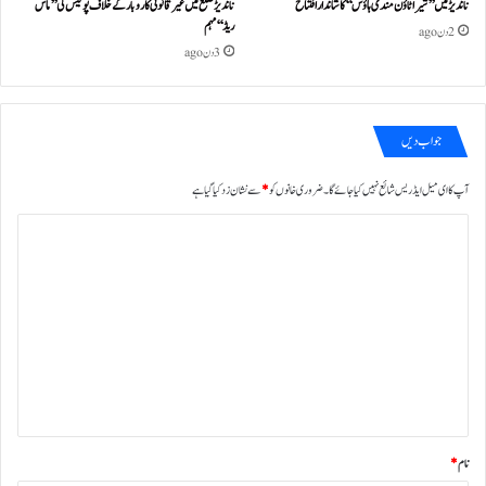
ناندیڑ میں ’’شیرا ٹاؤن مندی ہاؤس‘‘ کا شاندار افتتاح
ناندیڑ ضلع میں غیر قانونی کاروبار کے خلاف پولیس کی ’’ماس
ریڈ‘‘ مہم
2 دن ago
3 دن ago
جواب دیں
آپ کا ای میل ایڈریس شائع نہیں کیا جائے گا۔
ضروری خانوں کو
*
سے نشان زد کیا گیا ہے
ت
ب
ص
ر
ہ
*
نام
*