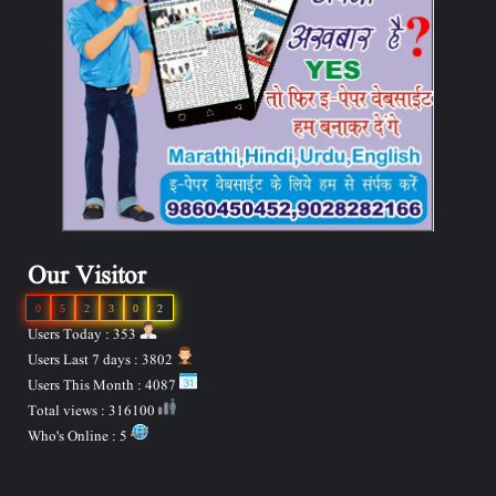
Our Visitor
0
5
2
3
0
2
Users Today : 353
Users Last 7 days : 3802
Users This Month : 4087
Total views : 316100
Who's Online : 5