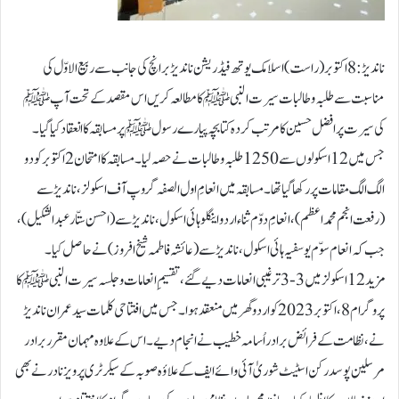
ناندیڑ: 8 اکتوبر (راست )اسلامک یوتھ فیڈریشن ناندیڑ برانچ کی جانب سے ربیع الاوّل کی
مناسبت سے طلبہ و طالبات سیرت النبی ﷺ کا مطالعہ کریں اس مقصد کے تحت آپ ﷺ
کی سیرت پر افضل حسین کا مرتب کردہ کتابچہ پیارے رسول ﷺ پر مسابقہ کا انعقاد کیا گیا۔
جس میں 12اسکولوں سے 1250 طلبہ و طالبات نے حصہ لیا۔ مسابقہ کا امتحان 2 اکتوبر کو دو
الگ الگ مقامات پر رکھا گیا تھا۔ مسابقہ میں انعامِ اول الصفہ گروپ آف اسکولز، ناندیڑ سے
(رفعت انجم محمد اعظم)، انعامِ دوّم ثناء اردو اینگلو ہائی اسکول، ناندیڑ سے (احسن ستّار عبدالشکیل) ،
جب کہ انعام سوّم یوسفیہ ہائی اسکول ، ناندیڑ سے (عائشہ فاطمہ شیخ افروز) نے حاصل کیا۔
مزید 12 اسکولز میں 3-3 ترغیبی انعامات دیے گئے، تقسیمِ انعامات و جلسہ سیرت النبی ﷺکا
پروگرام 8،اکتوبر 2023 کو اردو گھر میں منعقد ہوا۔ جس میں افتتاحی کلمات سید عمران ناندیڑ
نے، نظامت کے فرائض برادر اُسامہ خطیب نے انجام دیے۔ اس کے علاوہ مہمان مقرر برادر
مرسلین پوسد رکن اسٹیٹ شوریٰ آئی وائے ایف کے علاؤہ صوبہ کے سیکرٹری پرویز نادر نے بھی