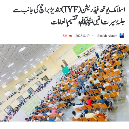
اسلامک یوتھ فیڈریشن (IYF) ناندیڑ برانچ کی جانب سے
جلسۂ سیرت النبی ﷺ و تقسیمِ انعامات
Shaikh Akram
اکتوبر 8, 2023
325