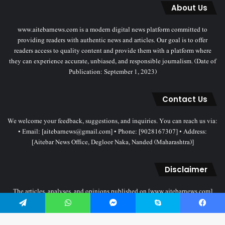
About Us
www.aitebarnews.com is a modern digital news platform committed to
providing readers with authentic news and articles. Our goal is to offer
readers access to quality content and provide them with a platform where
they can experience accurate, unbiased, and responsible journalism. (Date of
Publication: September 1, 2023)
Contact Us
We welcome your feedback, suggestions, and inquiries. You can reach us via:
• Email: [aitebarnews@gmail.com] • Phone: [9028167307] • Address:
[Aitebar News Office, Degloor Naka, Nanded (Maharashtra)]
Disclaimer
The articles, analyses, and opinions published on [www.aitebarnews.com]
solely represent the personal views and opinions of the authors. These views
Telegram
WhatsApp
Messenger
Skype
Facebook
do not necessarily reflect the stance of the Aitebar News management. Any
legal proceedings related to objectionable content will be subject to the