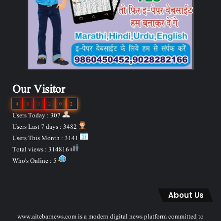
Our Visitor
4
0
3
2
0
2
Users Today : 307
Users Last 7 days : 3482
Users This Month : 3141
Total views : 314816
Who's Online : 5
About Us
www.aitebarnews.com is a modern digital news platform committed to