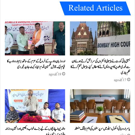
Related Articles
بمبئی ہائی کورٹ نے ہڑتالی ڈاکٹروں کی سرزنش کرتے ہوئے ان
اردو زبان و ادب کے فروغ کے عزم کے ساتھ بزمِ اردو ادب کا
سے فوری طور پر کام پر واپس آنے کا مطالبہ کیا۔ہڑتال ختم کرنے کا
قیام ایک قابلِ تحسین قدم : ایڈوکیٹ جاوید خیردی
حکم جاری
18 گھنٹے ago
17 گھنٹے ago
یاسر اردو ہائی اسکول، سیلو میں سرپرستوں کی اہم میٹنگ منعقد
والدین اپنے بچوں کے لیے بڑے خواب دیکھیں اور انہیں روزانہ
وقت دیں : تنویر منیار