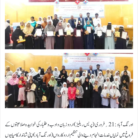
اورنگ آباد :21؍فروری (پریس ریلیز) اردو زبان و ادب و طلباء کی خوابیدہ صلاحیتوں کے
فروغ میں نمایاں خدمات انجام دینے والی تنظیم اردو کارواں (اورنگ آباد)اپنی شاندار کامیابیوں