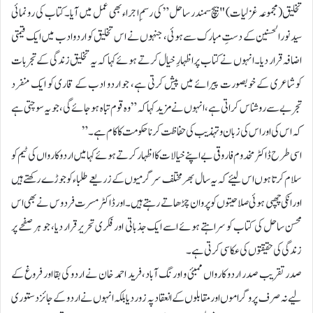
تخلیق(مجموعہ غزلیات) "بیچ سمندر ساحل” کی رسمِ اجراء بھی عمل میں آیا۔ کتاب کی رونمائی
سید نورالحسنین کے دستِ مبارک سے ہوئی، جنہوں نے اس تخلیق کو اردو ادب میں ایک قیمتی
اضافہ قرار دیا۔ انہوں نے کتاب پر اظہارِ خیال کرتے ہوئے کہا کہ یہ تخلیق زندگی کے تجربات
کو شاعری کے خوبصورت پیرائے میں پیش کرتی ہے، جو اردو ادب کے قاری کو ایک منفرد
تجربے سے روشناس کراتی ہے،انہوں نے مزید کہا کہ”وہ قوم تباہ ہو جائے گی، جو یہ سوچتی ہے
کہ اس کی اور اس کی زبان و تہذیب کی حفاظت کرنا حکومت کا کام ہے۔”
اسی طرح ڈاکٹر مخدوم فاروقی بے اپنے خیالات کا اظہار کرتے ہوئے کہا میں اردو کارواں کی ٹیم کو
سلام کرتا ہوں اس لیئے کہ یہ سال بھر مختلف سرگرمیوں کے زریعے طلباء کو جوڑے رکھتے ہیں
اور انکی چھپی ہوئی صلاحیتوں کو پروان چڑھا تے رہتے ہیں۔اور ڈاکٹر مسرت فردوس نے بھی اس
محسن ساحل کی کتاب کو سراہتے ہوئے اسے ایک جذباتی اور فکری تحریر قرار دیا، جو ہر صفحے پر
زندگی کی حقیقتوں کی عکاسی کرتی ہے۔
صدر تقریب صدر اردو کارواں ممبئی و اورنگ آباد،فرید احمد خان نے اردو کی بقا اور فروغ کے
لیے نہ صرف پروگراموں اور مقابلوں کے انعقاد پہ زور دیا بلکہ انہوں نے اردو کے جائز دستوری