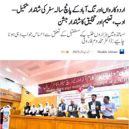
اردو کارواں اورنگ آباد کے پانچ سالہ سفر کی شاندار تکمیل –
ادب، تعلیم اور تخلیق کا شاندار جشن
اساتذہ میں ہزاروں طلبہ کے مستقبل کے تعلق سے احساس جواب دہی ہونا
چاہیے:ڈاکٹر مخدوم فاروقی
Shaikh Akram
فروری 21, 2025
85