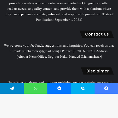
providing readers with authentic news and articles. Our goal is to offer
readers access to quality content and provide them with a platform where
they can experience accurate, unbiased, and responsible journalism. (Date of
Publication: September 1, 2023)
Contact Us
We welcome your feedback, suggestions, and inquiries. You can reach us via:
• Email: [aitebarnews@gmail.com] • Phone: [9028167307] • Address:
[Aitebar News Office, Degloor Naka, Nanded (Maharashtra)]
Disclaimer
The articles, analyses, and opinions published on [www.aitebarnews.com]
solely represent the personal views and opinions of the authors. These views
Telegram
WhatsApp
Messenger
Skype
Facebook
do not necessarily reflect the stance of the Aitebar News management. Any
legal proceedings related to objectionable content will be subject to the
jurisdiction of the Nanded court only.