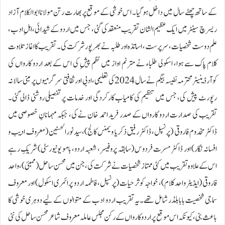
کے ساتھ چھٹے سال میں داخل ہو گیا۔ اس خوشی کے موقع پر بھارت رتن مولانا ابوالکلام آزاد
ریسرچ سینٹر میں ایک عظیم الشان تقریب منعقد کی گئی، جس میں اردو کے شیدائی، اہلِ ادب،
علم دوست شخصیات، سرپرست، اساتذہ اور طلبہ نے بھرپور شرکت کی۔ تقریب کا اغاز تلاوت
کلام پاک سے ہوا، اسکولی طلباء نے مترنم اواز میں نظم پیشِ کی اس کے بعد اردو کارواں کی
کوآرڈینیٹر محترمہ نفیسہ بیگم نے سال 2024 کی تعلیمی، ادبی اور ثقافتی سرگرمیوں پر مبنی سالانہ
رپورٹ پیش کی، جس میں تنظیم کی کامیاب کارکردگی اور خدمات پر تفصیلی روشنی ڈالی گئی۔
تقریب کی صدارت اردو کارواں کے صدر فرید احمد خان نے کی، جبکہ مہمانانِ خصوصی میں
ڈاکٹر مخدوم فاروقی (پرنسپل، ڈاکٹر رفیق ذکریا ویمنس کالج)،سید نورالحسنین (معروف ادیب و
افسانہ نگار) اور ڈاکٹر مسرت فردوس (سابقہ پروفیسر، شعبہ اردو، بامو یونیورسٹی) شریکِ رہے
اس کے علاوہ تقریب میں کئی ممتاز شخصیات نے شرکت کی، جن میں محسن ساحل (ممبئی)، واحد
فاروقی (ایڈیٹر واحد کلام)، خواجہ کوثر حیات (پرنسپل، فاطمہ اردو پرائمری اسکول) اور معروف
سماجی شخصیت بابا بلڈر شامل تھے۔یہ تقریب اردو ادب کے متوالوں کے لیے دوہری خوشی کا
باعث بنی، کیونکہ اس موقع پر اردو کارواں کے رکن مجلس عاملہ معروف شاعر محسن ساحل کی نئی