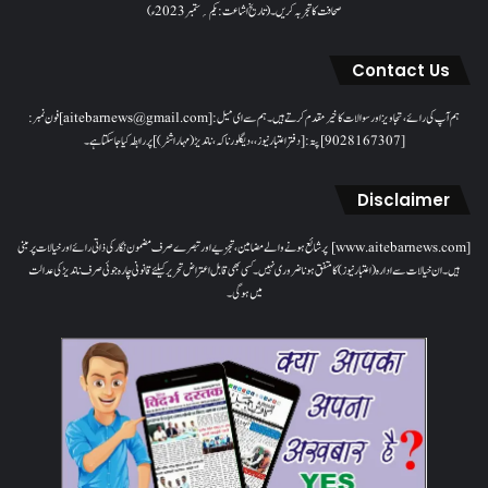
صحافت کا تجربہ کریں۔( تاریخ اشاعت : یکم؍ ستمبر 2023ء)
Contact Us
ہم آپ کی رائے، تجاویز اور سوالات کا خیرمقدم کرتے ہیں۔ ہم سےای میل: [aitebarnews@gmail.com]فون نمبر:
[9028167307]پتہ: [دفتر اعتبار نیوز، ، دیگلور ناکہ، ناندیڑ(مہاراشٹر) ] پر رابطہ کیا جاسکتا ہے۔
Disclaimer
[www.aitebarnews.com] پر شائع ہونے والے مضامین، تجزیے اور تبصرے صرف مضمون نگار کی ذاتی رائے اور خیالات پر مبنی
ہیں۔ ان خیالات سے ادارہ (اعتبار نیوز) کا متفق ہونا ضروری نہیں۔ کسی بھی قابل اعتراض تحریر کیلئے قانونی چارہ جوئی صرف ناندیڑ کی عدالت
میں ہوگی۔