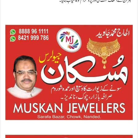
ممبران نے انتھک محنت کی اور پروگرام کو کامیاب بنایا۔