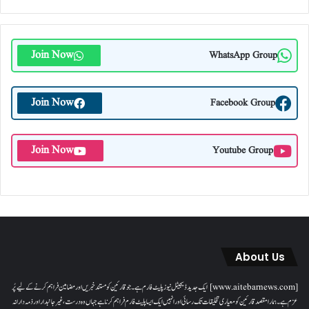
Join Now
WhatsApp Group
Join Now
Facebook Group
Join Now
Youtube Group
About Us
[www.aitebarnews.com] ایک جدید ڈیجیٹل نیوز پلیٹ فارم ہے۔ جو قارئین کو مستند خبریں اور مضامین فراہم کرنے کے لیے پُر
عزم ہے۔ ہمارا مقصدقارئین کو معیاری تخلیقات تک رسائی اور انہیں ایک ایسا پلیٹ فارم فراہم کرنا ہے جہاں وہ درست، غیر جانبدار اور ذمہ دارانہ