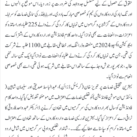
حقوق کےحصول کے لیے مسلسل جدوجہد کی ضرورت پر زور دیا۔اس موقع پر انہوں نے
اورنگ اباد کی اردو کارواں کی ٹیم کو خصوصی مبارک باد دی۔ اور بابا بلڈر کی سماجی خدمات کو سراہا۔
اردو کارواں کے گزشتہ پروگراموں میں نمایاں کارکردگی کرنے والے 225 طلباء اور اساتذہ کو
اعزازات، و انعامات سے بھی نوازا گیا۔ واحد کلام فاونڈیشن اور اردو کارواں کے اشتراک سے
ایجوکیشن ایکسپو 2024 میں منعقدہ ڈرائنگ اور خطاطی مقابلے میں 1100 طلبہ نے شرکت
کی تھی، جن میں نمایاں کارکردگی کرنے والے طلباء کو انعامات سے نوازا گیا ایک تین سالہ ننھی
طالبہ، جو بھرپور جوش و جذبے کے ساتھ اس مقابلے میں شریک ہوئی تھی، اسے بھی خصوصی
انعام سے نوازا گیا۔
بہترین تخلیقی خدمات پر تبریز خان (کریسٹل ڈزائن)، عبدالباسط صدیقی اور سلیمان شاہین (
مائنڈس ان موشن فاونڈیشن) کو تعلیمی خدمات کے اعتراف میں مومنٹو تفویض کیا گیا ۔ واحد کلام
فاونڈیشن کو سال بھر اردو کاروں کی سرگرمیوں میں تعاون کرنے پر ڈائریکٹر عبد واحد فاروقی کا
ٹرافی دے کر اعزاز کیا گیا۔بہترین تدریسی خدمات و اردو کاروں کے ساتھ تعاون کے اعتراف
میں اساتذہ کرام کو سپاسنامے عطا کیے گئے۔۔ ، شاندار تعلیمی و ادبی سرگرمیوں میں شامل اردو