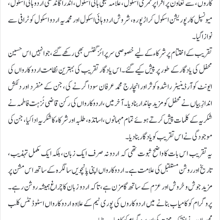
کاروں، سے تعاون پر اقرا پرئمری اسکول، علامہ شبلی ہائی اسکول، اندرا گاندھی اردو ہائی اسکول،
میونسپل کارپوریشن اسکول کراڑپورہ، شروش اردو ہائی اسکول اور محمدیہ اردو اسکول کو ٹرافی سے
نوازا گیا۔
تقریب کے اختتام پر شرکاء کے لیے خصوصی سرپرائز گفٹس بھی رکھے گئے، جو انہیں اس حسین
محفل کی یادگار کے طور پر پیش کیے گئے۔ اس یادگار تقریب کی بہترین نظامت اردو کارواں کی
ایونٹ کوآرڈینیٹر راشدہ کوثر اور انچارج محمد عرفان سوداگر نے کی، جن کے منفرد اور دلکش
اندازِ بیاں نے محفل کو مزید جاندار بنا دیا۔ آخر میں، اردو کارواں کی رکن قاضی نُزہت فاطمہ نے
شکریہ کے کلمات پیش کرتے ہوئے تمام مہمانوں، اساتذہ، طلبہ اور شرکاء کا شکریہ ادا کیا، جن کی
موجودگی نے اس تقریب کو یادگار بنا دیا۔
یہ تقریب اس بات کا واضح ثبوت تھی کہ اردو نہ صرف ایک زبان، بلکہ ایک مکمل تہذیب،
تاریخ اور روشن مستقبل کی علامت ہے۔ اردو کارواں اپنی پانچویں سالگرہ کے ساتھ اس مشن پر
مزید جوش و خروش اور عزم کے ساتھ گامزن ہے، تاکہ اردو زبان کا چراغ ہمیشہ روشن رہے۔
پروگرام کو کامیاب بنانے میں اردو کاروں کی پوری ٹیم کے علاوہ اردو کارواں اسٹوڈنٹس کلب