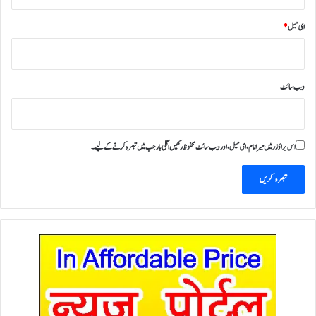
ای میل
*
ویب‌ سائٹ
اس براؤزر میں میرا نام، ای میل، اور ویب سائٹ محفوظ رکھیں اگلی بار جب میں تبصرہ کرنے کےلیے۔