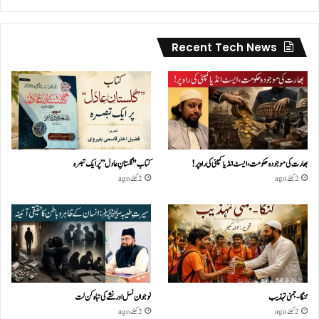
Recent Tech News
بھارت کی موجودہ حکومت،ایسٹ انڈیا کمپنی کی راہ پر!
کتاب "گلستانِ عادل” پر ایک تبصرہ
2 گھنٹے ago
2 گھنٹے ago
گنگا-جمنی تہذیب
نوجوان نسل اور نشے کی تباہ کن لت
2 گھنٹے ago
2 گھنٹے ago