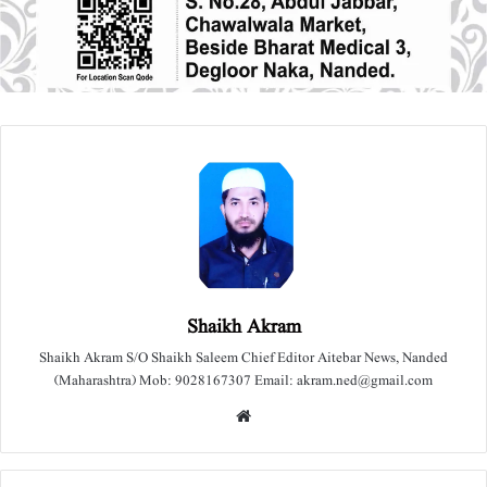
Shaikh Akram
Shaikh Akram S/O Shaikh Saleem Chief Editor Aitebar News, Nanded
(Maharashtra) Mob: 9028167307 Email: akram.ned@gmail.com
We
bsit
e