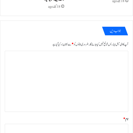
18 گھنٹے ago
18 گھنٹے ago
جواب دیں
آپ کا ای میل ایڈریس شائع نہیں کیا جائے گا۔
ضروری خانوں کو
*
سے نشان زد کیا گیا ہے
ت
ب
ص
ر
ہ
*
نام
*