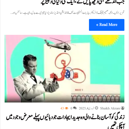
جب اندھے بھی دیکھ پائیں گے، ایک نئی دنیا کی دہلیز پر
تحریر: ایس۔ ایم۔ صمیم منیجنگ ڈائریکٹر ریڈینٹ انسٹیٹیوٹ آف فاؤنڈیشن اسٹڈیز، ناندیڑ دنیا تیزی سے بدل رہی ہے۔ سائنس اور…
Read More »
Shaikh Akram
فروری 4, 2025
0
43
زندگی کو آسان بنانے والی وہ جدید ایجادات جو دہائیوں پہلے معرض وجود میں
آ چکی تھیں