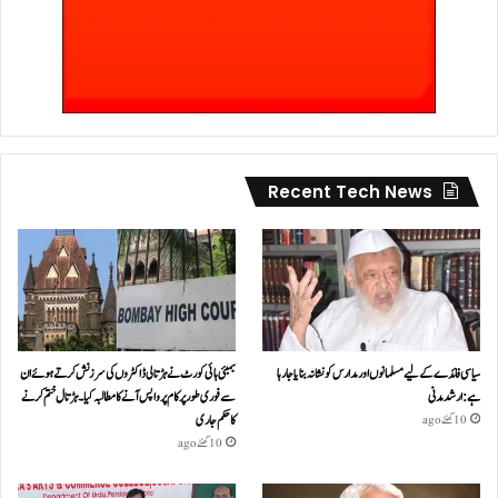
Recent Tech News
سیاسی فائدے کے لیے مسلمانوں اور مدارس کو نشانہ بنایا جا رہا
بمبئی ہائی کورٹ نے ہڑتالی ڈاکٹروں کی سرزنش کرتے ہوئے ان
ہے: ارشد مدنی
سے فوری طور پر کام پر واپس آنے کا مطالبہ کیا۔ہڑتال ختم کرنے
کا حکم جاری
10 گھنٹے ago
10 گھنٹے ago