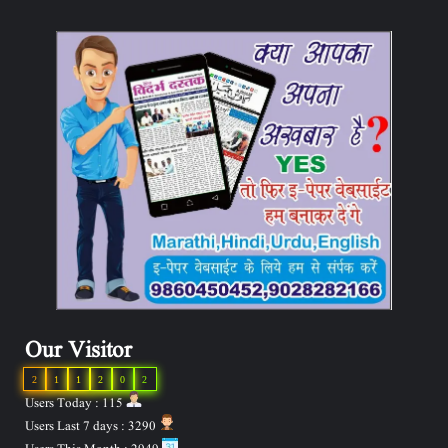
Our Visitor
2
1
1
2
0
2
Users Today : 115
Users Last 7 days : 3290