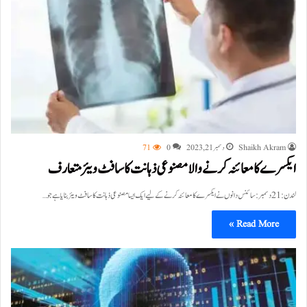
Shaikh Akram
دسمبر 21, 2023
0
71
ایکسرے کا معائنہ کرنے والا مصنوعی ذہانت کا سافٹ ویئر متعارف
لندن:21 دسمبر:سائنس دانوں نے ایکسرے کا معائنہ کرنے کے لیے ایک ایسا مصنوعی ذہانت کا سافٹ ویئر بنایا ہے جو…
Read More »