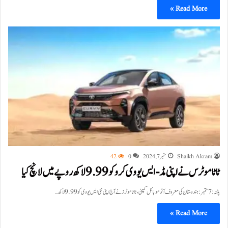
Read More »
Shaikh Akram
ستمبر 7, 2024
0
42
ٹاٹا موٹرس نے اپنی مڈ- ایس یو وی کروکو 9.99 لاکھ روپے میں لانچ کیا
پٹنہ: 7 ستمبر: ہندوستان کی معروف آٹوموبائل کمپنی، ٹاٹا موٹرز نے آج اپنی نئی ایس یو وی کو 9.99 لاکھ…
Read More »