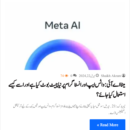
Shaikh Akram
اپریل 22, 2024
0
74
میٹا اے آئی: واٹس ایپ اور انسٹاگرام پر نیا چیٹ بوٹ کیا ہے اور اسے کیسے
استعمال کیا جائے؟
نیویارک:21؍اپریل: سوشل میڈیا کمپنی میٹا نے اپنے تینوں پلیٹ فارمز انسٹاگرام، واٹس ایپ اور فیس بک کے لیے آرٹیفشل
انٹیلیجنس (اے…
Read More »