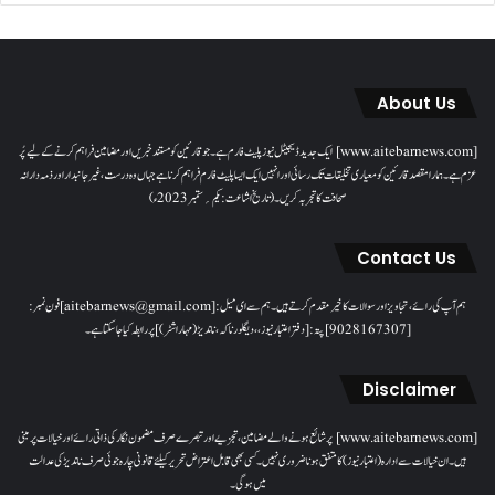
About Us
[www.aitebarnews.com] ایک جدید ڈیجیٹل نیوز پلیٹ فارم ہے۔ جو قارئین کو مستند خبریں اور مضامین فراہم کرنے کے لیے پُر
عزم ہے۔ ہمارا مقصدقارئین کو معیاری تخلیقات تک رسائی اور انہیں ایک ایسا پلیٹ فارم فراہم کرنا ہے جہاں وہ درست، غیر جانبدار اور ذمہ دارانہ
صحافت کا تجربہ کریں۔( تاریخ اشاعت : یکم؍ ستمبر 2023ء)
Contact Us
ہم آپ کی رائے، تجاویز اور سوالات کا خیرمقدم کرتے ہیں۔ ہم سےای میل: [aitebarnews@gmail.com]فون نمبر:
[9028167307]پتہ: [دفتر اعتبار نیوز، ، دیگلور ناکہ، ناندیڑ(مہاراشٹر) ] پر رابطہ کیا جاسکتا ہے۔
Disclaimer
[www.aitebarnews.com] پر شائع ہونے والے مضامین، تجزیے اور تبصرے صرف مضمون نگار کی ذاتی رائے اور خیالات پر مبنی
ہیں۔ ان خیالات سے ادارہ (اعتبار نیوز) کا متفق ہونا ضروری نہیں۔ کسی بھی قابل اعتراض تحریر کیلئے قانونی چارہ جوئی صرف ناندیڑ کی عدالت
میں ہوگی۔