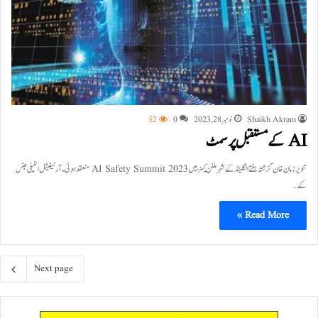
Shaikh Akram
نومبر 28, 2023
0
52
AI کے مستقبل پر سمٹ
تنویر زمان خان گزشتہ ہفتے انگلینڈ کے شہرملٹن کینز میں AI Safety Summit 2023 منعقد ہوئی۔ آرٹیفیشل انٹیلی جنس
کے…
Read More »
Next page