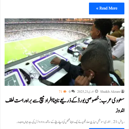
Read More »
Shaikh Akram
جنوری 21, 2025
0
71
سعودی عرب : خصوصی بورڈ کے ذریعے نا بینا افراد میچ سے براہ راست لطف
اندوز
ریاض:21؍جنوری:سوشل میڈیا پر صارفین نے ایک نابینا شخص کی اپنے بیٹے کے ساتھ روداد وائرل کی ہے جہاں وہ جدہ…