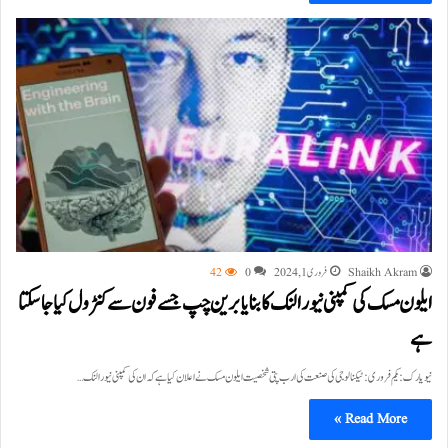
Shaikh Akram
فروری 1, 2024
0
42
ایلون مسک کی کمپنی نیورالنک کا بنایا برین چپ جسے فون سے کنٹرول کیا جا سکتا
ہے
نیویارک:یکم فروری :ٹیکنالوجی کی صنعت کی ارب پتی شخصیت ایلون مسک نے اعلان کیا ہے کہ ان کی کمپنی نیورالنک…
Read More »