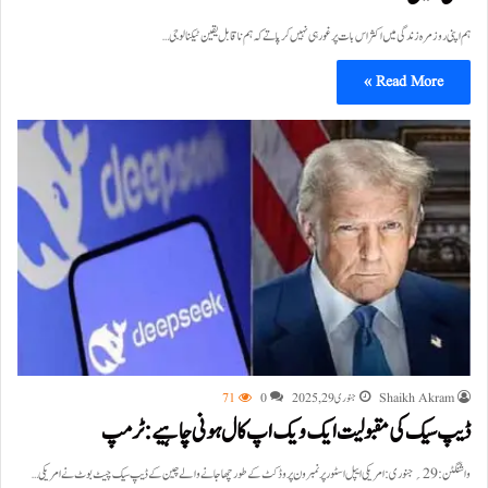
ہم اپنی روز مرہ زندگی میں اکثر اس بات پر غور ہی نہیں کر پاتے کہ ہم ناقابل یقین ٹیکنالوجی…
Read More »
Shaikh Akram
جنوری 29, 2025
0
71
ڈیپ سیک کی مقبولیت ایک ویک اپ کال ہونی چاہیے:ٹرمپ
واشنگٹن:29؍جنوری:امریکی ایپل اسٹور پر نمبر ون پروڈکٹ کے طور چھا جانے والے چین کے ڈیپ سیک چیٹ بوٹ نے امریکی…