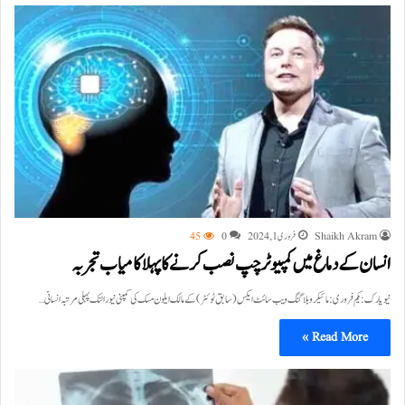
Shaikh Akram
فروری 1, 2024
0
45
انسان کے دماغ میں کمپیوٹر چپ نصب کرنے کا پہلا کامیاب تجربہ
نیویارک:یکم فروری :مائیکرو بلاگنگ ویب سائٹ ایکس (سابق ٹوئٹر) کے مالک ایلون مسک کی کمپنی نیور النک پہلی مرتبہ انسانی…
Read More »