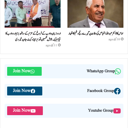
حماس کا ڈاکٹر عبداللہ الخباص کی وفات پر گہرے رنج وغم کااظہار
اردو زبان و ادب کے فروغ کے عزم کے ساتھ بزمِ اردو ادب کا
قیام ایک قابلِ تحسین قدم : ایڈوکیٹ جاوید خیردی
10 گھنٹے ago
11 گھنٹے ago
Join Now
WhatsApp Group
Join Now
Facebook Group
Join Now
Youtube Group