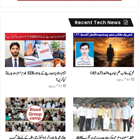
Recent Tech News
تحریک طالب علم: پسندیدہ اشعار (قسط:45)
تمام دستاویزات دینے کے باوجود SIR فارم مسترد ہو جائے تو
کیا کریں؟
45 منٹس ago
53 منٹس ago
عقیقہ مسنونہ و سفرِ عمرہ کی سعادت پر روح پرور تقریب کا انعقاد
حاجی محمد پاڈیلا پرائمری اسکول میں طلبہ کے لیے بلڈ گروپ