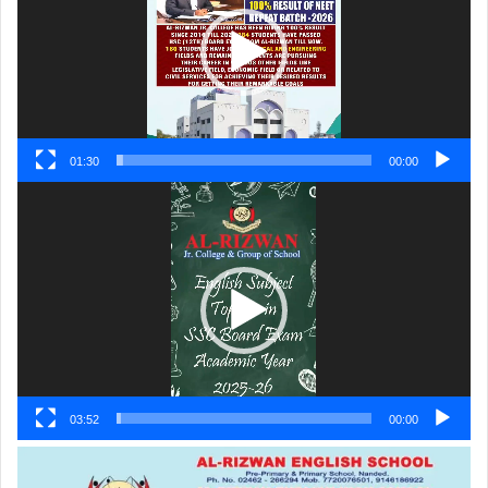
01:30
00:00
ویڈیو
پلیئر
03:52
00:00