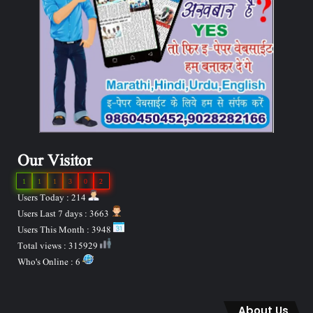
Our Visitor
1
1
1
3
0
2
Users Today : 214
Users Last 7 days : 3663
Users This Month : 3948
Total views : 315929
Who's Online : 6
About Us