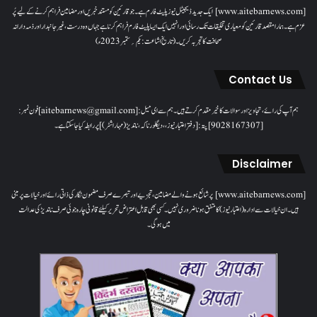
[www.aitebarnews.com] ایک جدید ڈیجیٹل نیوز پلیٹ فارم ہے۔ جو قارئین کو مستند خبریں اور مضامین فراہم کرنے کے لیے پُر
عزم ہے۔ ہمارا مقصدقارئین کو معیاری تخلیقات تک رسائی اور انہیں ایک ایسا پلیٹ فارم فراہم کرنا ہے جہاں وہ درست، غیر جانبدار اور ذمہ دارانہ
صحافت کا تجربہ کریں۔( تاریخ اشاعت : یکم؍ ستمبر 2023ء)
Contact Us
ہم آپ کی رائے، تجاویز اور سوالات کا خیرمقدم کرتے ہیں۔ ہم سےای میل: [aitebarnews@gmail.com]فون نمبر:
[9028167307]پتہ: [دفتر اعتبار نیوز، ، دیگلور ناکہ، ناندیڑ(مہاراشٹر) ] پر رابطہ کیا جاسکتا ہے۔
Disclaimer
[www.aitebarnews.com] پر شائع ہونے والے مضامین، تجزیے اور تبصرے صرف مضمون نگار کی ذاتی رائے اور خیالات پر مبنی
ہیں۔ ان خیالات سے ادارہ (اعتبار نیوز) کا متفق ہونا ضروری نہیں۔ کسی بھی قابل اعتراض تحریر کیلئے قانونی چارہ جوئی صرف ناندیڑ کی عدالت
میں ہوگی۔