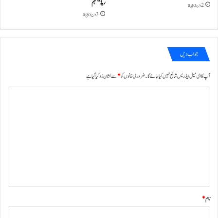
ریڈ‘‘ مہم
2 دن ago
3 دن ago
جواب دیں
آپ کا ای میل ایڈریس شائع نہیں کیا جائے گا۔
ضروری خانوں کو
*
سے نشان زد کیا گیا ہے
ت
ب
ص
ر
ہ
*
نام
*