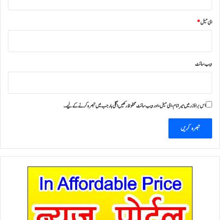
ای میل
*
ویب‌ سائٹ
اس براؤزر میں میرا نام، ای میل، اور ویب سائٹ محفوظ رکھیں اگلی بار جب میں تبصرہ کرنے کےلیے۔