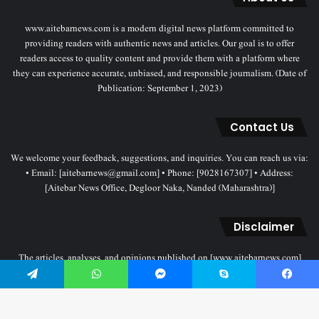
www.aitebarnews.com is a modern digital news platform committed to
providing readers with authentic news and articles. Our goal is to offer
readers access to quality content and provide them with a platform where
they can experience accurate, unbiased, and responsible journalism. (Date of
Publication: September 1, 2023)
Contact Us
We welcome your feedback, suggestions, and inquiries. You can reach us via:
• Email: [aitebarnews@gmail.com] • Phone: [9028167307] • Address:
[Aitebar News Office, Degloor Naka, Nanded (Maharashtra)]
Disclaimer
The articles, analyses, and opinions published on [www.aitebarnews.com]
solely represent the personal views and opinions of the authors. These views
do not necessarily reflect the stance of the Aitebar News management. Any
Telegram
WhatsApp
Messenger
Skype
Facebook
legal proceedings related to objectionable content will be subject to the
jurisdiction of the Nanded court only.