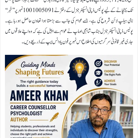
تک پہنچانے کے لیے پولیس ڈپٹی انسپکٹر جنرل کے دفتر نے 91 50 100 100 نمبر پر ’’خبر‘‘
نامی ہیلپ لائن شروع کی ہے، جسے عوام کی جانب سے بڑھتا ہوا تعاون حاصل ہو رہا ہے۔
پولیس ڈپٹی انسپکٹر جنرل جناب شاہجی اوماپ نے عوام سے اپیل کی ہے کہ وہ اپنے علاقوں میں
جاری غیر قانونی سرگرمیوں کی اطلاع اس نمبر پر فون یا واٹس ایپ کے ذریعے دیں۔