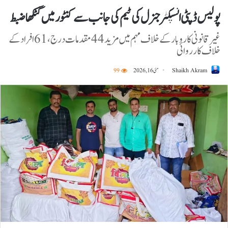
پولیس ڈپٹی انسپکٹر جنرل کی ٹیم کی جانب سے کنٹور میں گٹکھا ضبط
غیر قانونی کاروبار کے خلاف مہم میں مزید 44 مقدمات درج، 61 افراد کے
خلاف کارروائی
Shaikh Akram
مئی 16, 2026
99