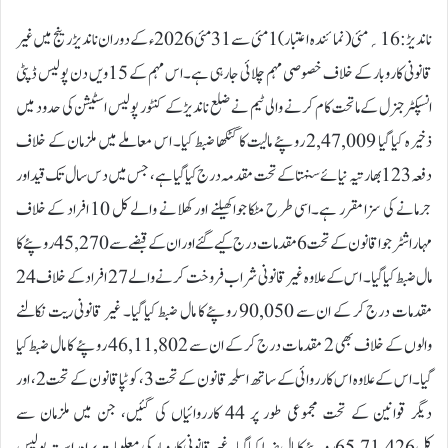
ناندیڑ:16؍مئی ( نمائندہ اعتبار) 1 مئی سے 31 مئی 2026ء کے دوران ناندیڑ رینج میں غیر
قانونی کاروبار کے خلاف خصوصی مہم چلائی جا رہی ہے۔اس مہم کے 15ویں دن پولیس ڈپٹی
انسپکٹر جنرل کے ماتحت کام کرنے والی ٹیم نے ضلع ناندیڑ کے کنٹور پولیس اسٹیشن کی حدود میں
ذخیرہ کیا گیا 2,47,009 روپئے مالیت کا گٹکھا ضبط کیا۔ اس معاملے میں ملزمان کے خلاف
دفعہ 123 بھارتیہ نیائے سنہتا کے تحت مقدمہ درج کیا گیا ہے، جس میں دس سال تک قید اور
جرمانے کی سزا مقرر ہے۔اسی طرح مٹکا جوا کھیلنے اور کھلانے والے کل 10 افراد کے خلاف
مہاراشٹر جوا قانون کے تحت 6 مقدمات درج کیے گئے اور ان کے قبضے سے 45,270 روپئے کا
مال ضبط کیا گیا۔ اس کے علاوہ غیر قانونی شراب فروخت کرنے والے 27 افراد کے خلاف 24
مقدمات درج کر کے ان سے 90,050 روپئے کا مال ضبط کیا گیا۔ غیر قانونی ریت نکالنے
والوں کے خلاف بھی 2 مقدمات درج کر کے ان سے 46,11,802 روپئے کا مال ضبط کیا
گیا۔اس کے علاوہ اس کارروائی کے ساتھ اسلحہ قانون کے تحت 3، کوٹپا قانون کے تحت 2، اور
دیگر قوانین کے تحت مجموعی طور پر 44 کارروائیاں کی گئیں، جن میں ملزمان سے
کل 65,71,426 روپئے کا مال ضبط کیا گیا۔غیر قانونی کاروبار کی معلومات براہِ راست پولیس