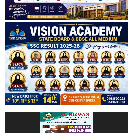
ویڈیو
پلیئر