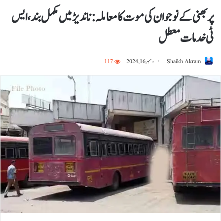
پر بھنی کے نوجوان کی موت کا معاملہ: ناندیڑ میں مکمل بند، ایس
ٹی خدمات معطل
Shaikh Akram
دسمبر 16, 2024
117