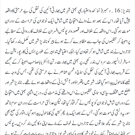
ناندیڑ: 16؍دسمبر ( نمائندہ اعتبار) پر بھنی شہر میں بھارتی آئین کی نقل کی بے حرمتی کا واقعہ
پیش آیا تھا۔ اس کے بعد ہونے والے احتجاج میں شامل ایک نوجوان کی حراست کے دوران
موت ہوگئی۔ اس واقعہ کے خلاف اور قصوروار پولیس افسران کے خلاف کارروائی کے مطالبے
پر امبیڈکر تنظیموں کی جانب سے مظاہرے کرتے ہوئے پیر کو ناندیڑ شہر میں مکمل بند رکھا گیا۔
تاجروں نے بند میں شامل ہوکر تعاون کیا، جبکہ احتیاطی تدابیر کے طور پر ایس ٹی کارپوریشن نے
مسافر ٹرانسپورٹ سروس بند رکھی۔پر بھنی میں بھارت رتن ڈاکٹر باباصاحب امبیڈکر کے مجسمے
کے قریب بھارتی آئین کی نقل کی سماج دشمن عناصر نے بے حرمتی کی تھی، جس کی وجہ سے
غصے کا ماحول پیدا ہوگیا تھا۔ شہر میں پتھراؤ اور آتش زنی کے واقعات ہوئے تھے۔ ناندیڑ شہر اور
ضلع میں مختلف سیاسی و سماجی تنظیموں نے اس واقعے کی مذمت کی۔دریں اثنا پر بھنی میں احتجاج
کے دوران شامل نوجوان کو پولیس نے گرفتار کیا تھا، لیکن عدالتی حراست کے دوران سوم ناتھ
سوریہ ونشی کی موت ہوگئی، جس کے بعد ایک بار پھر کشیدگی کا ماحول پیدا ہوگیا۔ اتوار کی صبح بھی
ناندیڑ شہر کے کچھ علاقوں کے تاجروں نے خوف کے مارے اپنی دکانیں بند کردیں۔پولیس
سپرنٹنڈنٹ ابیناش کمار نے خود شہر کا دورہ کیا اور شہریوں و تاجروں سے بات چیت کرتے ہوئے