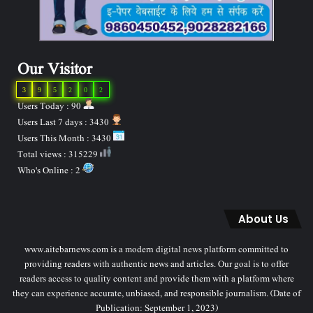
Our Visitor
3
9
5
2
0
2
Users Today : 90
Users Last 7 days : 3430
Users This Month : 3430
Total views : 315229
Who's Online : 2
About Us
www.aitebarnews.com is a modern digital news platform committed to
providing readers with authentic news and articles. Our goal is to offer
readers access to quality content and provide them with a platform where
they can experience accurate, unbiased, and responsible journalism. (Date of
Publication: September 1, 2023)