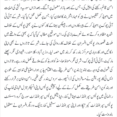
امن قائم رکھنے کی اپیل کی، جس کے بعد بازار معمول پر آگئے۔ بعد ازاں سوریہ ونشی کی حمایت
میں امبیڈکر تنظیموں نے پیر کو مہاراشٹر بند کا اعلان کیا، جس پر مکمل عمل کیا گیا۔شہر کے آئی ٹی
آئی چوک پر امبیڈکر کے پیروکاروں اور ریپبلکن سینا کے کارکنوں نے پر بھنی پولیس کے خلاف
شدید مظاہرہ کرتے ہوئے نعرے بازی کی۔ اس موقع پر مطالبہ کیا گیا کہ پر بھنی کے واقعے میں
ملوث قصوروار پولیس افسران کے خلاف کارروائی کی جائے۔شہر کے تاجروں نے بھی اپنی
دکانیں اور کاروباری مراکز بند رکھ کر بند میں حصہ لیا۔ وزیرآباد، کلا مندر، شیواجی نگر، پھلے
مارکیٹ، آئی ٹی آئی چوک، شری نگر، مونڈھا، سڈکو اور ہڈکو کے علاقے مکمل بند رہے۔ تاجروں
کی شمولیت کی وجہ سے ناندیڑ بند پر امن طریقے سے اختتام پذیر ہوا۔احتیاطی تدابیر کے طور پر
ایس ٹی کارپوریشن نے مسافروں کی ٹرانسپورٹ سروس بند رکھی تھی۔ امن و امان برقرار رکھنے
اور بند کو پرامن طریقے سے مکمل کرنے کے لیے اسپیشل پولیس ڈپٹی انسپکٹر جنرل شہاجی اُماپ کی
رہنمائی میں پولیس سپرنٹنڈنٹ ابیناش کمار، ایڈیشنل پولیس سپرنٹنڈنٹ سورج گرو، اسسٹنٹ
پولیس سپرنٹنڈنٹ کیرتیکا، اور ڈپٹی سپرنٹنڈنٹ سشیل کمار نائیک و دیگر افسران نے معقول
بندوبست کیا۔