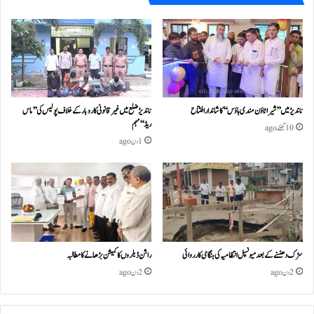
ناندیڑ میں ’’شیرا ٹاؤن مندی ہاؤس‘‘ کا شاندار افتتاح
ناندیڑ ضلع میں غیر قانونی کاروبار کے خلاف پولیس کی ’’ماس
ریڈ‘‘ مہم
10 گھنٹے ago
1 دن ago
سڑک دھنسنے کے بعد میونسپل انتظامیہ کی ہنگامی کارروائی
راشن ڈیلروں کا کمیشن بڑھانے کا مطالبہ
2 دن ago
2 دن ago