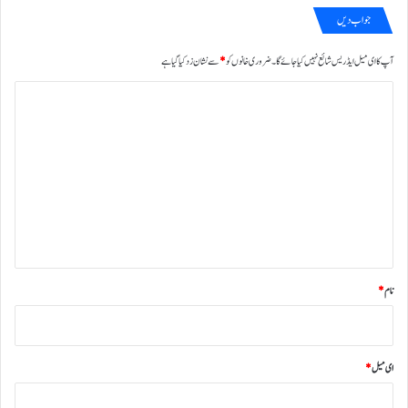
جواب دیں
آپ کا ای میل ایڈریس شائع نہیں کیا جائے گا۔
ضروری خانوں کو
*
سے نشان زد کیا گیا ہے
ت
ب
ص
ر
ہ
*
نام
*
ای میل
*