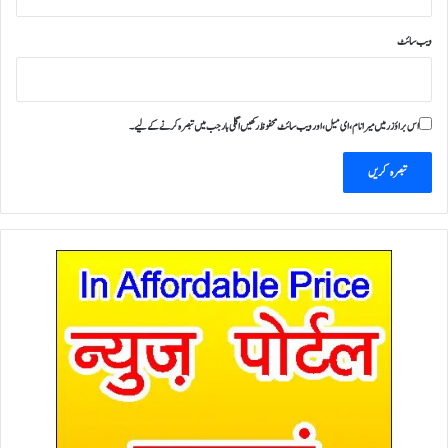
ویب‌ سائٹ
اس براؤزر میں میرا نام، ای میل، اور ویب سائٹ محفوظ رکھیں اگلی بار جب میں تبصرہ کرنے کےلیے۔