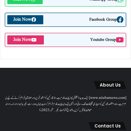
Join Now
Facebook Group
Join Now
Youtube Group
About Us
[www.aitebarnews.com] ایک جدید ڈیجیٹل نیوز پلیٹ فارم ہے۔ جو قارئین کو مستند خبریں اور مضامین فراہم کرنے کے لیے پُر
عزم ہے۔ ہمارا مقصدقارئین کو معیاری تخلیقات تک رسائی اور انہیں ایک ایسا پلیٹ فارم فراہم کرنا ہے جہاں وہ درست، غیر جانبدار اور ذمہ دارانہ
صحافت کا تجربہ کریں۔( تاریخ اشاعت : یکم؍ ستمبر 2023ء)
Contact Us