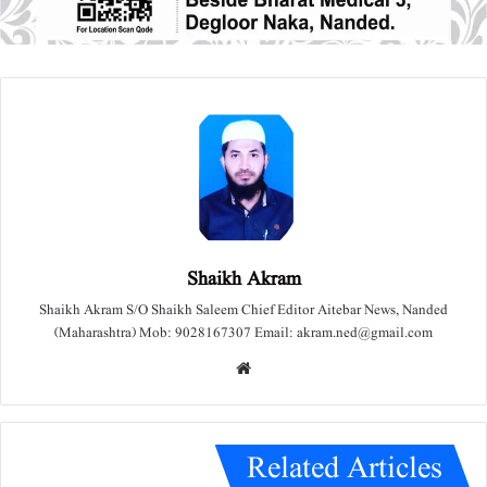
Shaikh Akram
Shaikh Akram S/O Shaikh Saleem Chief Editor Aitebar News, Nanded
(Maharashtra) Mob: 9028167307 Email: akram.ned@gmail.com
We
bsit
e
Related Articles