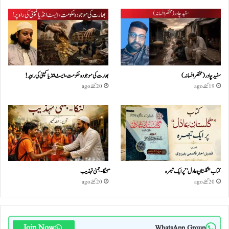
سفید چادر( مختصر افسانہ)
بھارت کی موجودہ حکومت،ایسٹ انڈیا کمپنی کی راہ پر!
19 گھنٹے ago
20 گھنٹے ago
کتاب "گلستانِ عادل” پر ایک تبصرہ
گنگا-جمنی تہذیب
20 گھنٹے ago
20 گھنٹے ago
Join Now
WhatsApp Group