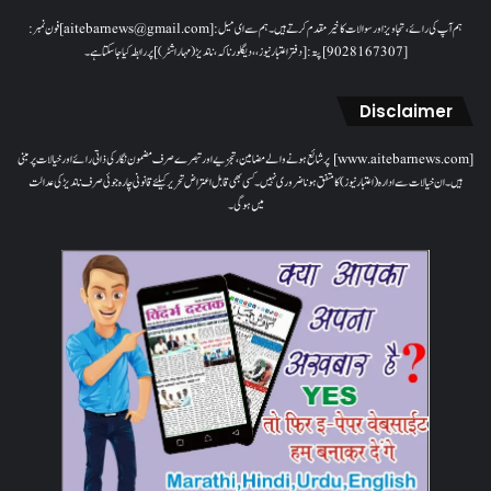
ہم آپ کی رائے، تجاویز اور سوالات کا خیرمقدم کرتے ہیں۔ ہم سےای میل: [aitebarnews@gmail.com]فون نمبر:
[9028167307]پتہ: [دفتر اعتبار نیوز، ، دیگلور ناکہ، ناندیڑ(مہاراشٹر) ] پر رابطہ کیا جاسکتا ہے۔
Disclaimer
[www.aitebarnews.com] پر شائع ہونے والے مضامین، تجزیے اور تبصرے صرف مضمون نگار کی ذاتی رائے اور خیالات پر مبنی
ہیں۔ ان خیالات سے ادارہ (اعتبار نیوز) کا متفق ہونا ضروری نہیں۔ کسی بھی قابل اعتراض تحریر کیلئے قانونی چارہ جوئی صرف ناندیڑ کی عدالت
میں ہوگی۔