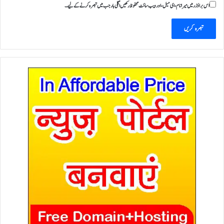
اس براؤزر میں میرا نام، ای میل، اور ویب سائٹ محفوظ رکھیں اگلی بار جب میں تبصرہ کرنے کےلیے۔