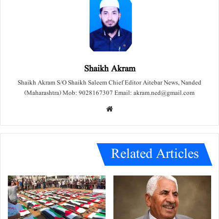
Shaikh Akram
Shaikh Akram S/O Shaikh Saleem Chief Editor Aitebar News, Nanded
(Maharashtra) Mob: 9028167307 Email: akram.ned@gmail.com
We
bsit
e
Related Articles