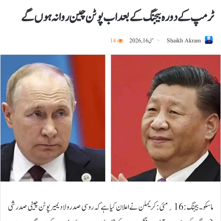
ٹرمپ کے دورہ بیجنگ کے بعد اب پوٹن چین روانہ ہوں گے
Shaikh Akram
مئی 16, 2026
14
ماسکو۔بیجنگ:16؍مئی:کریملن نے اعلان کیا ہے کہ روسی صدر ولادیمیر پوٹن چینی صدر شی