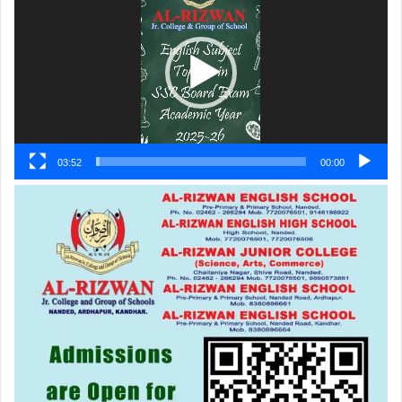
پلیئر
03:52
00:00