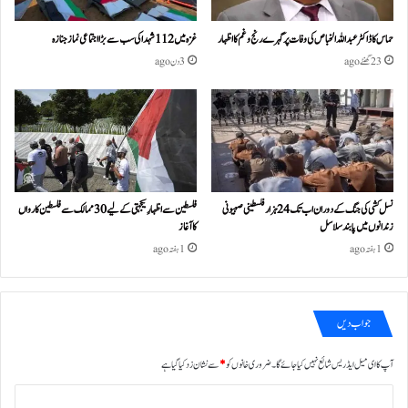
حماس کا ڈاکٹر عبداللہ الخباص کی وفات پر گہرے رنج وغم کااظہار
غزہ میں 112 شہدا کی سب سے بڑا اجتماعی نماز جنازہ
23 گھنٹے ago
3 دن ago
نسل کشی کی جنگ کے دوران اب تک 24ہزار فلسطینی صہیونی
فلسطین سے اظہارِ یکجہتی کے لیے 30 ممالک سے فلسطین کارواں
زندانوں میں پابند سلاسل
کا آغاز
1 ہفتہ ago
1 ہفتہ ago
جواب دیں
آپ کا ای میل ایڈریس شائع نہیں کیا جائے گا۔
ضروری خانوں کو
*
سے نشان زد کیا گیا ہے
ت