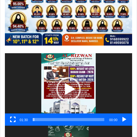
ویڈیو
پلیئر
01:30
00:00
ویڈیو