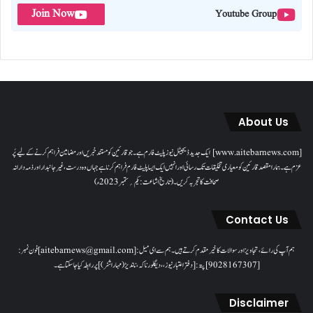
Join Now
Youtube Group
About Us
[www.aitebarnews.com] ایک جدید ڈیجیٹل نیوز پلیٹ فارم ہے۔ جو قارئین کو مستند خبریں اور مضامین فراہم کرنے کے لیے پُر
عزم ہے۔ ہمارا مقصدقارئین کو معیاری تخلیقات تک رسائی اور انہیں ایک ایسا پلیٹ فارم فراہم کرنا ہے جہاں وہ درست، غیر جانبدار اور ذمہ دارانہ
صحافت کا تجربہ کریں۔( تاریخ اشاعت : یکم؍ ستمبر 2023ء)
Contact Us
ہم آپ کی رائے، تجاویز اور سوالات کا خیرمقدم کرتے ہیں۔ ہم سےای میل: [aitebarnews@gmail.com]فون نمبر:
[9028167307]پتہ: [دفتر اعتبار نیوز، ، دیگلور ناکہ، ناندیڑ(مہاراشٹر) ] پر رابطہ کیا جاسکتا ہے۔
Disclaimer