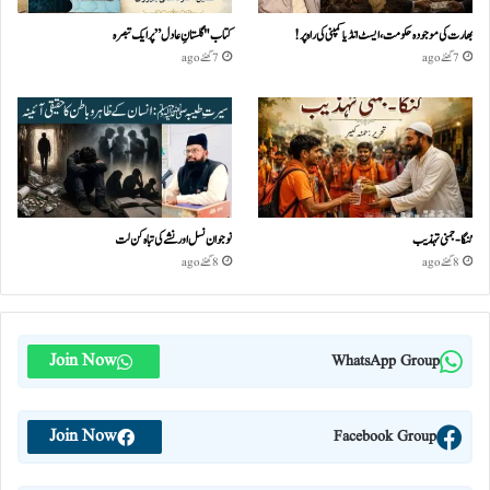
بھارت کی موجودہ حکومت،ایسٹ انڈیا کمپنی کی راہ پر!
کتاب "گلستانِ عادل” پر ایک تبصرہ
7 گھنٹے ago
7 گھنٹے ago
گنگا-جمنی تہذیب
نوجوان نسل اور نشے کی تباہ کن لت
8 گھنٹے ago
8 گھنٹے ago
Join Now
WhatsApp Group
Join Now
Facebook Group