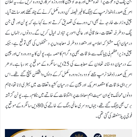
جن پنگ کی دعوت پر آئندہ منگل اور بدھ کو چین کا دو روزہ سرکاری دورہ کریں گے۔ یہ اعلان
امریکی صدر ڈونلڈ ٹرمپ کے بیجنگ کا غیر فیصلہ کن دورہ مکمل کرنے کے چند گھنٹے بعد سامنے آیا۔
چینی وزارت خارجہ نے بھی اس دورے کی تصدیق کرتے ہوئے کہا ہے کہ پوٹن اور شی جن
پنگ دوطرفہ تعلقات، علاقائی اور عالمی امور پر تبادلہ خیال کریں گے۔دونوں رہنماں کے
درمیان ایک مشترکہ اعلامیہ اور متعدد دوطرفہ معاہدوں پر دستخطوں کی بھی توقع ہے، جبکہ
چینی وزیراعظم لی چیانگ سے ملاقات بھی پروگرام کا حصہ ہے۔ پوٹن کا یہ دورہ روس اور چین
کے درمیان دوستانہ تعاون کے معاہدے کی 25ویں سالگرہ کے موقع پر ہو رہا ہے۔ادھر
امریکی صدر ڈونلڈ ٹرمپ جمعے کو دو روزہ دورہ مکمل کرکے واپس واشنگٹن پہنچ گئے تھے۔ اس
سربراہی ملاقات کا مقصد امریکہ اور چین کے درمیان کشیدہ تعلقات میں بہتری لانا تھا، تاہم
دونوں ممالک تائیوان سمیت اہم معاملات پر اختلافات کے خاتمے میں ناکام رہے۔پوٹن گزشتہ
برس بھی بیجنگ گئے تھے، جہاں دوسری عالمی جنگ کے خاتمے کی 80ویں سالگرہ کے موقع پر
فوجی پریڈ منعقد کی گئی تھی۔