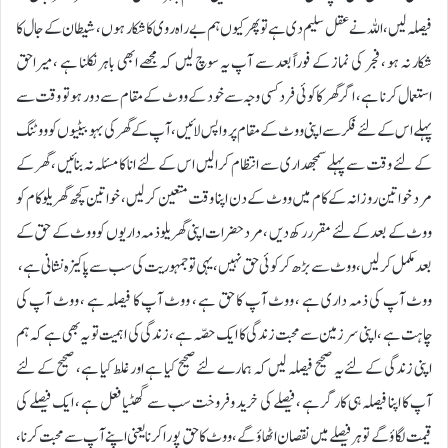
فیصلہ لیں ، اللہ نے عقل سلیم دی ہے تو پھر کیوں ہم بے راہ روی کا شکار ہوں ، شیطان کے جال کا
شکار نہ ہو ، فجر کی نماز کے فوراً بعد سے آپ یہ سوچ لیں کہ مجھے ابھی باہر نکلنا ہے ، میراحق
استعمال کرنا ہے ، اگر گھر کا کوئی فرد کسی وجہ سے خود کے ووٹ کے مقام سے دور ہو تو وقت سے
پہلے اس کے لئے فکر سے اپنی ووٹ کے مقام پر واپس لائیں ، آپ کے گھر کی بہو بیٹیوں کو ووٹنگ
کے لئے وقت سے پہلے سمجھداری سے انتظام کرالیں اس کے لئے انا کا مسئلہ نہ بنائیں ، گھر کے
مرد خواتین روزانہ کے کام میں ووٹ کے دن اپنا وقت متعین کرلیں ، خواتین کچھ گھریلو کام کو
ووٹ کے بعد کے لئے مقرر رکھ دیں ، مرد حضرات اپنی گھریلو ذمہ داریوں کو ووٹ کے حق کے
بعد مکمل کرلیں ، ووٹ سے بڑھ کر کوئی حق نہیں ، یہی تو جمہوریت کی سب سے پاکیزہ نشانی ہے ،
ووٹ آپ کی ذمہ داری ہے ، ووٹ آپ کا حق ہے ، ووٹ آپ کا فیصلہ ہے ، ووٹ آپ کی
چاہت ہے ، اپنی سر زمین سے محبت زندگی کا ایک حصّہ ہے ، زندگی کی اہمیت تو یہ بھی ہے کہ ہم
اپنی زندگی کے لئے یہ صحیح فیصلہ لیں کہ ہمارے لئے صحیح کیا ہے اور غلط کیا ہے ، صحیح کے لئے
آپ کا اپنا فیصلہ ہی کار گر ہے ، فیصلے کی خرید وفروخت سب سے گھٹیا فعل ہے ، ایک فیصلے کی
قیمت لگاؤ گے تو ہر فیصلے میں نقصان اٹھاؤ گے ، ووٹ کا حق پورا کرنا یعنی اپنے آپ سے محبت کرنا ،