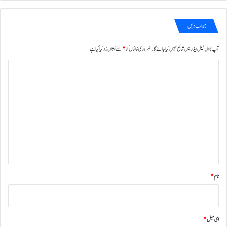
جواب دیں
آپ کا ای میل ایڈریس شائع نہیں کیا جائے گا۔
ضروری خانوں کو
*
سے نشان زد کیا گیا ہے
ت
ب
ص
ر
ہ
*
نام
*
ای میل
*