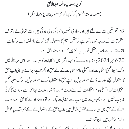
تحریر: سعدیہ فاطمہ عبدالخالق
(معلمہ مدینتہ العلوم گرلز پرائمری اسکول ناندیڑ ،مہاراشٹر)
تمام تعریفیں اللہ کے لئے ہیں اور ساری نعمتیں اسی کی دی ہوئی ہیں ، اللہ تعالیٰ نے اشرف
المخلوقات کے درجہ میں رکھا ہے تو عقل سلیم کا استعمال بھی کرنے کا سلیقہ دے رکھا ہے ،
ماشاءاللہ سب صاحب عقل خوب جانتے ہیں کہ ووٹ ہمارا حق ہے ۔
20/ نومبر 2024 بروز بدھ ۔۔۔۔کو مہاراشٹر میں انتخابات کا مرحلہ ہے ، اس مرحلے میں
لوک سبھا ضمنی انتخابات اور اسمبلی عام انتخابات کے لئے حق ادا کرنا ہے ، برائے مہربانی اپنے حق
کا استعمال کیجئے ، ووٹ ڈالنے ضرور جائیں ، اپنے حق کا استعمال کرنے ضرور جائیں ، لوک سبھا ضمنی
انتخابات اور اسمبلی عام انتخابات کے لئے ووٹ ضرور ڈالیں ، ووٹ اپنا حق ہے ، ووٹ کا کوئی
مذہب نہیں ہے ، جمہوریت میں سب سے شفافیت کچھ ہے تو وہ ہمارا ووٹ کا حق ہے ، ووٹ
ڈالنے کے حق میں ہی سارے حقوق شامل ہیں ، اپنے حق کے استعمال کے لئے ہم وقت پر خوش
وخرم حاضر رہیں ، ان شاءاللہ ۔