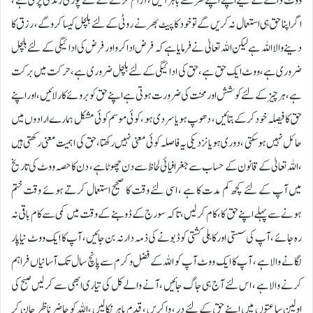
ووٹ ڈالنے کے لیے اپنے اپنے گھر سے باہر آئیں ، آرام کرنے کے لئے پوری زندگی پڑی ہے ،
اگر اپنا حق ہی استعمال نہ کریں گے تو خود کا پیٹ بھرنے روٹی کے لئے ہلچل کیسا کرو گے ، رزق کا
دینے والا اللہ ہے لیکن اللہ تعالیٰ نے فرمایا ہے کہ فرض ادا کرو اور فرض کی ادائیگی کے لئے ہلچل
ضروری ہے ، ووٹ ایک حق ہے ، حق کی ادائیگی کے لئے ہلچل ضروری ہے ، حرکت میں برکت
ہے ، ہر چیز کے لئے کوشش اور محنت کی ضرورت ہوتی ہے اپنے حق کو بروئے کار لائیں ، اور اپنے
حق کا فیصلہ خود کر کے بتائیں ، دھوپ ہو یا سردی ہو ، کوئی موسم کوئی مشکل ہمارے ارادوں میں
حائل نہیں ہو سکتی ، دوری ہو یا نزدیکی یہ فاصلہ کوئی معنی نہیں رکھتا ، حق کی اہمیت معنی رکھتی ہیں
، اللہ تعالیٰ کے قانون کے حساب سے جغرافیائی لحاظ سے دن چھوٹا ہے ، دن کا حصہ ووٹ کی تاریخ
میں آپ کے لئے کچھ کم مدت کا ہے ، اسی لئے وقت کا صحیح استعمال کرتے ہوئے وقت ختم
ہونے سے پہلے اپنے حق کا ، کام کرلیں ، تاکہ سورج کے ڈوبنے کے وقت میں کمی سے کام باقی نہ
رہ جائے ، آپ کی سستی اور کاہلی کشتی کو ڈبونے کی ذمہ دار نہ بن جائیں ، آپ کا ایک ووٹ نیا پار
لگانے والا ہے ، آپ کا ایک ووٹ آپ کو اللہ کے فضل و کرم سے پانچ سال تک آسانیاں فراہم
کرنے والا ہے ، اس لئے آج ہی جاگ جائیں ، آنے والے کل کی تیاری ابھی سے کرلیں صبح کی
اولین ساعتوں میں اپنے حق کے لئے در ، وا کریں ، قدم باہر نکالیں ، اللہ کو حاضر ناظر جان کر