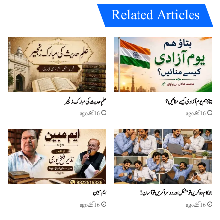
Related Articles
بتاؤ ہم یوم آزادی کیسے منائیں؟
علمِ حدیث کی مبارک زنجیر
16 گھنٹے ago
16 گھنٹے ago
جو کام وہ کریں تو مشکل اور دوسرا کریں تو آسان !
ایم مبین
16 گھنٹے ago
16 گھنٹے ago