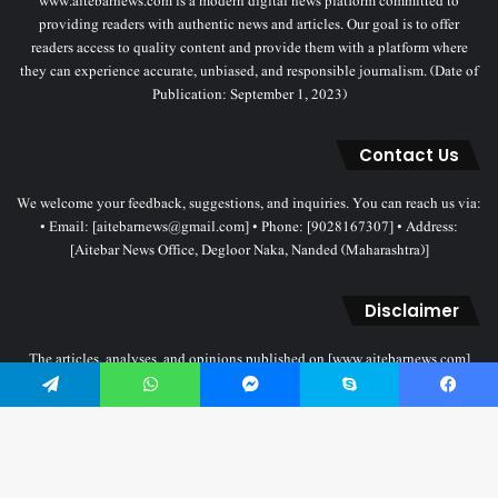
www.aitebarnews.com is a modern digital news platform committed to
providing readers with authentic news and articles. Our goal is to offer
readers access to quality content and provide them with a platform where
they can experience accurate, unbiased, and responsible journalism. (Date of
Publication: September 1, 2023)
Contact Us
We welcome your feedback, suggestions, and inquiries. You can reach us via:
• Email: [aitebarnews@gmail.com] • Phone: [9028167307] • Address:
[Aitebar News Office, Degloor Naka, Nanded (Maharashtra)]
Disclaimer
The articles, analyses, and opinions published on [www.aitebarnews.com]
solely represent the personal views and opinions of the authors. These views
Telegram
WhatsApp
Messenger
Skype
Facebook
do not necessarily reflect the stance of the Aitebar News management. Any
legal proceedings related to objectionable content will be subject to the
jurisdiction of the Nanded court only.