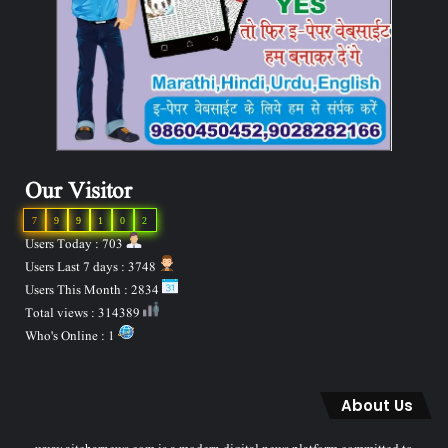
Our Visitor
7
9
9
1
0
2
Users Today : 703
Users Last 7 days : 3748
Users This Month : 2834
Total views : 314389
Who's Online : 1
About Us