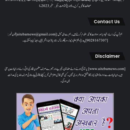
صحافت کا تجربہ کریں۔( تاریخ اشاعت : یکم؍ ستمبر 2023ء)
Contact Us
ہم آپ کی رائے، تجاویز اور سوالات کا خیرمقدم کرتے ہیں۔ ہم سےای میل: [aitebarnews@gmail.com]فون نمبر:
[9028167307]پتہ: [دفتر اعتبار نیوز، ، دیگلور ناکہ، ناندیڑ(مہاراشٹر) ] پر رابطہ کیا جاسکتا ہے۔
Disclaimer
[www.aitebarnews.com] پر شائع ہونے والے مضامین، تجزیے اور تبصرے صرف مضمون نگار کی ذاتی رائے اور خیالات پر مبنی
ہیں۔ ان خیالات سے ادارہ (اعتبار نیوز) کا متفق ہونا ضروری نہیں۔ کسی بھی قابل اعتراض تحریر کیلئے قانونی چارہ جوئی صرف ناندیڑ کی عدالت
میں ہوگی۔