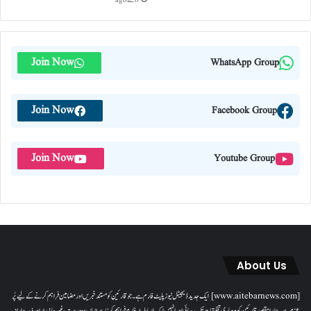
6 گھنٹے ago
Join Now
WhatsApp Group
Join Now
Facebook Group
Join Now
Youtube Group
About Us
[www.aitebarnews.com] ایک جدید ڈیجیٹل نیوز پلیٹ فارم ہے۔ جو قارئین کو مستند خبریں اور مضامین فراہم کرنے کے لیے پُر
عزم ہے۔ ہمارا مقصدقارئین کو معیاری تخلیقات تک رسائی اور انہیں ایک ایسا پلیٹ فارم فراہم کرنا ہے جہاں وہ درست، غیر جانبدار اور ذمہ دارانہ