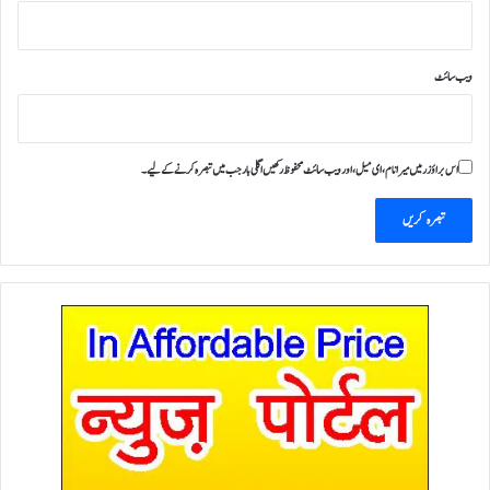
ویب‌ سائٹ
اس براؤزر میں میرا نام، ای میل، اور ویب سائٹ محفوظ رکھیں اگلی بار جب میں تبصرہ کرنے کےلیے۔