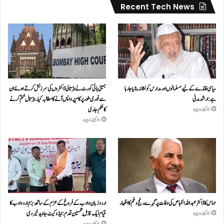
Recent Tech News
سیاسی فائدے کے لیے مسلمانوں اور مدارس کو نشانہ بنایا جا رہا
بمبئی ہائی کورٹ نے ہڑتالی ڈاکٹروں کی سرزنش کرتے ہوئے ان
ہے: ارشد مدنی
سے فوری طور پر کام پر واپس آنے کا مطالبہ کیا۔ہڑتال ختم کرنے
کا حکم جاری
6 گھنٹے ago
6 گھنٹے ago
حماس کا ڈاکٹر عبداللہ الخباص کی وفات پر گہرے رنج وغم کااظہار
اردو زبان و ادب کے فروغ کے عزم کے ساتھ بزمِ اردو ادب کا
قیام ایک قابلِ تحسین قدم : ایڈوکیٹ جاوید خیردی
6 گھنٹے ago