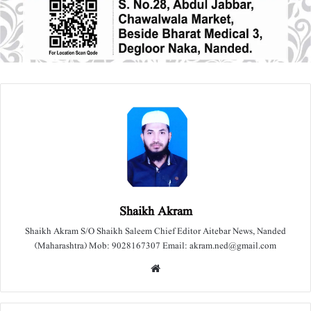
Shaikh Akram
Shaikh Akram S/O Shaikh Saleem Chief Editor Aitebar News, Nanded
(Maharashtra) Mob: 9028167307 Email: akram.ned@gmail.com
We
bsit
e