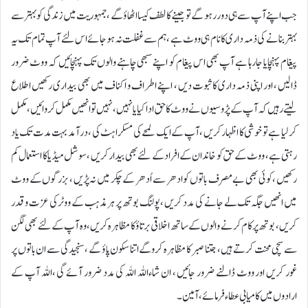
جب اپنے آپ سے ہی دور رہو گے تو جینے کا لطف کیسا اٹھاؤ گے ، جمہوریت میں زندگی کو بہتر سے
بہتر بنانے کی ذمہ داری کا نام ہی ووٹ ہے ، ہم سے غفلت نہ ہوجائے اس لئے آپ تمام تک یہ
پیغام پہنچایا جارہا ہے آپ بھی اس پیغام کو اپنے سبھی چاہنے والوں تک پہنچائیں کہ ووٹ ضرور
ڈالیں ، اور اپنی ذمہ داری کا ثبوت دیں ، اپنے اطراف و اکناف میں بھی بیداری رکھیں اطلاع
لیتے رہیں کہ آپ کے پڑوسیوں نے ووٹ کا حق ادا کیا یا نہیں ، نہیں تو انھیں مکمل کروائیں ، مکمل
کر لیا ہے تو خوشی کا اظہار کریں ، آپ کے ایک لمحے کی مسکراہٹ کی ، درآمد بہت مدت تک یاد
رہتی ہے ، ووٹ کے حق کو خاندان کے افراد کے لئے بھی بیدار کریں ، سوشل میڈیا کا استعمال کم
رکھیں ، کوئی بھی بے مصرف باتوں کو ادھر سے اُدھر کے چکر میں نہ پڑیں ، بزرگوں کے ووٹ
میں انھیں جگہ تک لے جانے کی مدد کریں ، پولنگ بوتھ پر ہر مذہب کے ووٹر کی عزت و قدر
کریں ، بوتھ پر کام کرنے والوں کے ساتھ اخلاقی برتاؤ کا مظاہرہ کریں ، وہ آپ کے لئے بھی لگن
سے سچی محنت کرتے ہیں ، جتنا صبر کا مظاہرہ کروگے اتنا سکون پاؤ گے ، سنجیدگی سے ان باتوں پر
غور کریں اور ووٹ ڈالنے ضرور جائیں ، ان شاءاللہ اللہ کی مدد ضرور آئے گی ،اللہ آپ کے
ارادوں میں کامیابی عطاء فرمائے ، آمین ۔