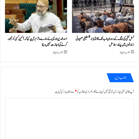
نسل کشی کی جنگ کے دوران اب تک 24ہزار فلسطینی صہیونی
اسد الدین اویسی نے وندے ماترم بل پر کہا کہ آئین کسی کو مجبور
زندانوں میں پابند سلاسل
کرنے کی اجازت نہیں دیتا
6 دن ago
6 دن ago
جواب دیں
آپ کا ای میل ایڈریس شائع نہیں کیا جائے گا۔
ضروری خانوں کو
*
سے نشان زد کیا گیا ہے
ت
ب
ص
ر