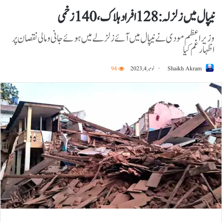
نیپال میں زلزلہ:128 افراد ہلاک، 140زخمی
وزیر اعظم مودی نے نیپال میں آئے زلزلے میں ہوئے جانی و مالی نقصان پر
اظہار غم کیا
Shaikh Akram
نومبر 4, 2023
94