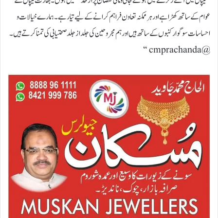
’’نیپال میں آئے زلزلے میں ہوئے جانی و مالی نقصان پر ازحد غمگین ہوں۔ بھارت نیپال کے
عوام کے ساتھ کھڑا ہے اور ہر ممکنہ تعاون فراہم کرانے کے لیے تیار ہے۔ ہمارے خیالات و
احساسات سوگوار کنبوں کے ساتھ ہیں اور ہم مجروحین کی جلد از جلد صحتیابی کی تمنا کرتے ہیں۔
@cmprachanda ‘‘