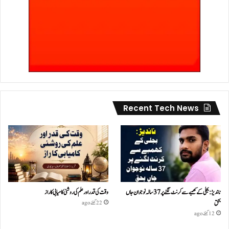
Recent Tech News
ناندیڑ: بجلی کے کھمبے سے کرنٹ لگنے پر 37 سالہ نوجوان جاں
وقت کی قدر اور علم کی روشنی کامیابی کا راز
بحق
22 گھنٹے ago
12 گھنٹے ago