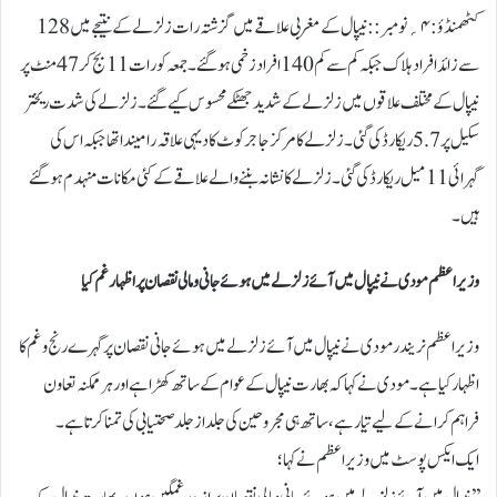
کٹھمنڈؤ:۴؍نومبر::نیپال کے مغربی علاقے میں گزشتہ رات زلزلے کے نتیجے میں 128
سے زائد افراد ہلاک جبکہ کم سے کم 140 افراد زخمی ہوگئے۔ جمعہ کو رات11 بج کر 47 منٹ پر
نیپال کے مختلف علاقوں میں زلزلے کے شدید جھٹکے محسوس کیے گئے۔زلزلے کی شدت ریختر
سکیل پر 5.7 ریکارڈ کی گئی۔ زلزلے کا مرکز جاجرکوٹ کا دیہی علاقہ رامیندا تھا جبکہ اس کی
گہرائی 11 میل ریکارڈ کی گئی۔زلزلے کا نشانہ بننے والے علاقے کے کئی مکانات منہدم ہو گئے
ہیں۔
وزیر اعظم مودی نے نیپال میں آئے زلزلے میں ہوئے جانی و مالی نقصان پر اظہار غم کیا
وزیر اعظم نریندر مودی نے نیپال میں آئے زلزلے میں ہوئے جانی نقصان پر گہرے رنج و غم کا
اظہار کیا ہے۔مودی نے کہا کہ بھارت نیپال کے عوام کے ساتھ کھڑا ہے اور ہر ممکنہ تعاون
فراہم کرانے کے لیے تیار ہے، ساتھ ہی مجروحین کی جلد از جلد صحتیابی کی تمنا کرتا ہے۔
ایک ایکس پوسٹ میں وزیر اعظم نے کہا؛