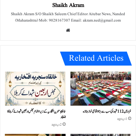
Shaikh Akram
Shaikh Akram S/O Shaikh Saleem Chief Editor Aitebar News, Nanded
(Maharashtra) Mob: 9028167307 Email: akram.ned@gmail.com
We
bsit
e
Related Articles
غزہ میں 112 شہدا کی سب سے بڑا اجتماعی نماز جنازہ
خانقاہِ سنجریہ افتخاریہ کے زیراہتمام مجلس اربعین شہدائے کربلا کا
انعقاد
1 دن ago
2 دن ago