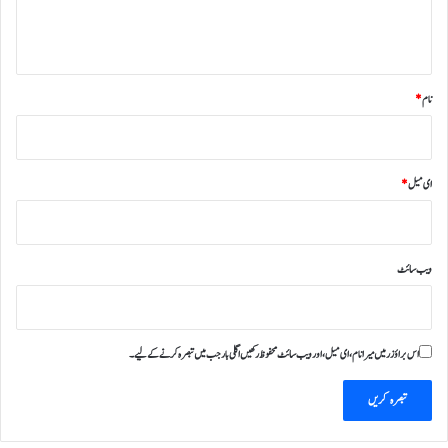
ہ
*
نام
*
ای میل
*
ویب‌ سائٹ
اس براؤزر میں میرا نام، ای میل، اور ویب سائٹ محفوظ رکھیں اگلی بار جب میں تبصرہ کرنے کےلیے۔