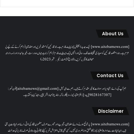
About Us
[www.aitebarnews.com] ایک جدید ڈیجیٹل نیوز پلیٹ فارم ہے۔ جو قارئین کو مستند خبریں اور مضامین فراہم کرنے کے لیے پُر
عزم ہے۔ ہمارا مقصدقارئین کو معیاری تخلیقات تک رسائی اور انہیں ایک ایسا پلیٹ فارم فراہم کرنا ہے جہاں وہ درست، غیر جانبدار اور ذمہ دارانہ
صحافت کا تجربہ کریں۔( تاریخ اشاعت : یکم؍ ستمبر 2023ء)
Contact Us
ہم آپ کی رائے، تجاویز اور سوالات کا خیرمقدم کرتے ہیں۔ ہم سےای میل: [aitebarnews@gmail.com]فون نمبر:
[9028167307]پتہ: [دفتر اعتبار نیوز، ، دیگلور ناکہ، ناندیڑ(مہاراشٹر) ] پر رابطہ کیا جاسکتا ہے۔
Disclaimer
[www.aitebarnews.com] پر شائع ہونے والے مضامین، تجزیے اور تبصرے صرف مضمون نگار کی ذاتی رائے اور خیالات پر مبنی
ہیں۔ ان خیالات سے ادارہ (اعتبار نیوز) کا متفق ہونا ضروری نہیں۔ کسی بھی قابل اعتراض تحریر کیلئے قانونی چارہ جوئی صرف ناندیڑ کی عدالت