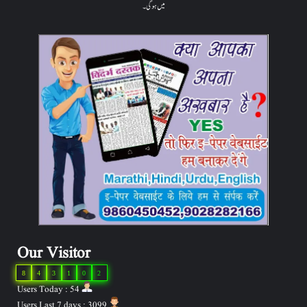
میں ہوگی۔
Our Visitor
8
4
3
1
0
2
Users Today : 54
Users Last 7 days : 3099