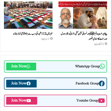
پیغامِ رحمتِ عالمﷺ اور نسوانی جنین کشی: انسانی وقار، عدل
غزہ میں 112 شہدا کی سب سے بڑا اجتماعی نماز جنازہ
اور رحمت کا اسلامی تصور
1 دن ago
22 گھنٹے ago
Join Now
WhatsApp Group
Join Now
Facebook Group
Join Now
Youtube Group