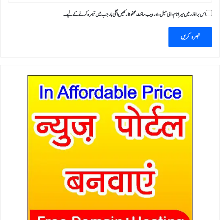
اس براؤزر میں میرا نام، ای میل، اور ویب سائٹ محفوظ رکھیں اگلی بار جب میں تبصرہ کرنے کےلیے۔