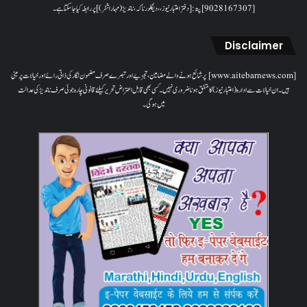
[9028167307]پتہ: [دفتر اعتبار نیوز، ، دیگلور ناکہ، ناندیڑ(مہاراشٹر) ] پر رابطہ کیا جاسکتا ہے۔
Disclaimer
[www.aitebarnews.com] پر شائع ہونے والے مضامین، تجزیے اور تبصرے صرف مضمون نگار کی ذاتی رائے اور خیالات پر مبنی
ہیں۔ ان خیالات سے ادارہ (اعتبار نیوز) کا متفق ہونا ضروری نہیں۔ کسی بھی قابل اعتراض تحریر کیلئے قانونی چارہ جوئی صرف ناندیڑ کی عدالت
میں ہوگی۔