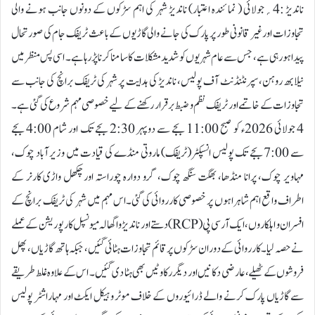
ناندیڑ :4؍جولائی ( نمائندہ اعتبار) ناندیڑ شہر کی اہم سڑکوں کے دونوں جانب ہونے والی
تجاوزات اور غیر قانونی طور پر پارک کی جانے والی گاڑیوں کے باعث ٹریفک جام کی صورتحال
پیدا ہو رہی ہے، جس سے عام شہریوں کو شدید مشکلات کا سامنا کرنا پڑ رہا ہے۔ اسی پس منظر میں
نیلابھ روہن، سپرنٹنڈنٹ آف پولیس، ناندیڑ کی ہدایت پر شہر کی ٹریفک برانچ کی جانب سے
تجاوزات کے خاتمے اور ٹریفک نظم و ضبط برقرار رکھنے کے لیے خصوصی مہم شروع کی گئی ہے۔
4 جولائی 2026ء کو صبح 11:00 بجے سے دوپہر 2:30 بجے تک اور شام 4:00 بجے
سے 7:00 بجے تک پولیس انسپکٹر (ٹریفک) ماروتی منڈے کی قیادت میں وزیر آباد چوک،
مہاویر چوک، پرانا منڈھا، بھگت سنگھ چوک، گرو دوارہ چوراستہ اور چکھل واڑی کارنر کے
اطراف واقع اہم شاہراہوں پر خصوصی کارروائی کی گئی۔اس مہم میں شہر کی ٹریفک برانچ کے
افسران و اہلکاروں، ایک آر سی پی (RCP) دستے اور ناندیڑ واگھالہ میونسپل کارپوریشن کے عملے
نے حصہ لیا۔ کارروائی کے دوران سڑکوں پر قائم تجاوزات ہٹائی گئیں، جبکہ ہاتھ گاڑیاں، پھل
فروشوں کے ٹھیلے، عارضی دکانیں اور دیگر رکاوٹیں بھی ہٹا دی گئیں۔ اس کے علاوہ غلط طریقے
سے گاڑیاں پارک کرنے والے ڈرائیوروں کے خلاف موٹر وہیکل ایکٹ اور مہاراشٹر پولیس