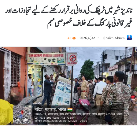
ناندیڑ شہر میں ٹریفک کی روانی برقرار رکھنے کے لیے تجاوزات اور
غیر قانونی پارکنگ کے خلاف خصوصی مہم
Shaikh Akram
جولائی 4, 2026
42