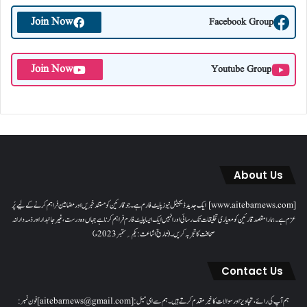
Join Now
Facebook Group
Join Now
Youtube Group
About Us
[www.aitebarnews.com] ایک جدید ڈیجیٹل نیوز پلیٹ فارم ہے۔ جو قارئین کو مستند خبریں اور مضامین فراہم کرنے کے لیے پُر
عزم ہے۔ ہمارا مقصدقارئین کو معیاری تخلیقات تک رسائی اور انہیں ایک ایسا پلیٹ فارم فراہم کرنا ہے جہاں وہ درست، غیر جانبدار اور ذمہ دارانہ
صحافت کا تجربہ کریں۔( تاریخ اشاعت : یکم؍ ستمبر 2023ء)
Contact Us
ہم آپ کی رائے، تجاویز اور سوالات کا خیرمقدم کرتے ہیں۔ ہم سےای میل: [aitebarnews@gmail.com]فون نمبر: