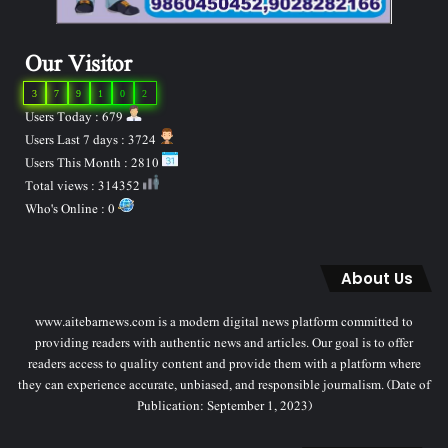
Our Visitor
3
7
9
1
0
2
Users Today : 679
Users Last 7 days : 3724
Users This Month : 2810
Total views : 314352
Who's Online : 0
About Us
www.aitebarnews.com is a modern digital news platform committed to
providing readers with authentic news and articles. Our goal is to offer
readers access to quality content and provide them with a platform where
they can experience accurate, unbiased, and responsible journalism. (Date of
Publication: September 1, 2023)