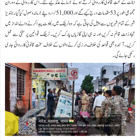
ایکٹ کے تحت قانونی کارروائی کرتے ہوئے جرمانے عائد کیے گئے۔ اس کارروائی کے دوران
مجموعی طور پر 53 مقدمات درج کیے گئے اور 51,000/- روپئے جرمانہ وصول کیا گیا۔ناندیڑ
شہر کے تمام شہریوں سے اپیل کی جاتی ہے کہ وہ ٹریفک میں رکاوٹ پیدا کرنے والے انداز میں
تجاوزات قائم نہ کریں اور نہ ہی اپنی گاڑیاں پارک کریں۔ ٹریفک قوانین پر سختی سے عمل
کریں۔ آئندہ بھی قواعد کی خلاف ورزی کرنے والوں کے خلاف سخت قانونی کارروائی جاری
رکھی جائے گی۔