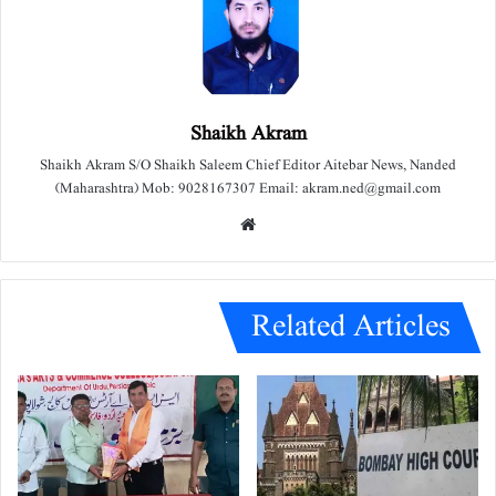
Shaikh Akram
Shaikh Akram S/O Shaikh Saleem Chief Editor Aitebar News, Nanded
(Maharashtra) Mob: 9028167307 Email: akram.ned@gmail.com
We
bsit
e
Related Articles