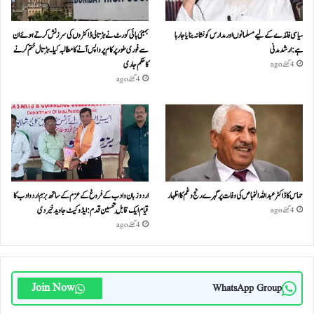
سیاسی فائدے کے لیے مسلمانوں اور مدارس کو نشانہ بنایا جا رہا
بمبئی ہائی کورٹ نے ہڑتالی ڈاکٹروں کی سرزنش کرتے ہوئے ان
ہے: ارشد مدنی
سے فوری طور پر کام پر واپس آنے کا مطالبہ کیا۔ہڑتال ختم کرنے
کا حکم جاری
4 گھنٹے ago
4 گھنٹے ago
حماس کا ڈاکٹر عبداللہ الخباص کی وفات پر گہرے رنج وغم کااظہار
اردو زبان و ادب کے فروغ کے عزم کے ساتھ بزمِ اردو ادب کا
قیام ایک قابلِ تحسین قدم : ایڈوکیٹ جاوید خیردی
4 گھنٹے ago
4 گھنٹے ago
Join Now
WhatsApp Group