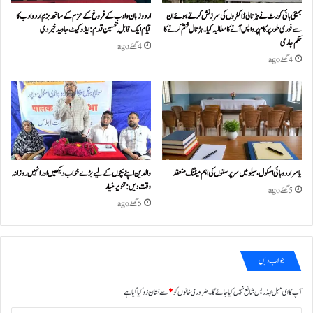
بمبئی ہائی کورٹ نے ہڑتالی ڈاکٹروں کی سرزنش کرتے ہوئے ان
اردو زبان و ادب کے فروغ کے عزم کے ساتھ بزمِ اردو ادب کا
سے فوری طور پر کام پر واپس آنے کا مطالبہ کیا۔ہڑتال ختم کرنے کا
قیام ایک قابلِ تحسین قدم : ایڈوکیٹ جاوید خیردی
حکم جاری
4 گھنٹے ago
4 گھنٹے ago
یاسر اردو ہائی اسکول، سیلو میں سرپرستوں کی اہم میٹنگ منعقد
والدین اپنے بچوں کے لیے بڑے خواب دیکھیں اور انہیں روزانہ
وقت دیں : تنویر منیار
5 گھنٹے ago
5 گھنٹے ago
جواب دیں
آپ کا ای میل ایڈریس شائع نہیں کیا جائے گا۔
ضروری خانوں کو
*
سے نشان زد کیا گیا ہے