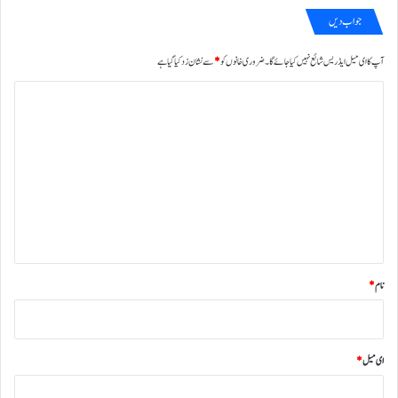
جواب دیں
آپ کا ای میل ایڈریس شائع نہیں کیا جائے گا۔
ضروری خانوں کو
*
سے نشان زد کیا گیا ہے
ت
ب
ص
ر
ہ
*
نام
*
ای میل
*