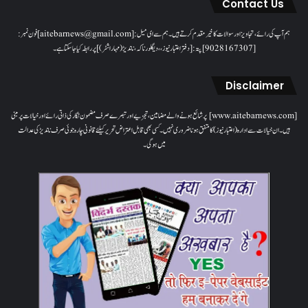
Contact Us
ہم آپ کی رائے، تجاویز اور سوالات کا خیرمقدم کرتے ہیں۔ ہم سےای میل: [aitebarnews@gmail.com]فون نمبر:
[9028167307]پتہ: [دفتر اعتبار نیوز، ، دیگلور ناکہ، ناندیڑ(مہاراشٹر) ] پر رابطہ کیا جاسکتا ہے۔
Disclaimer
[www.aitebarnews.com] پر شائع ہونے والے مضامین، تجزیے اور تبصرے صرف مضمون نگار کی ذاتی رائے اور خیالات پر مبنی
ہیں۔ ان خیالات سے ادارہ (اعتبار نیوز) کا متفق ہونا ضروری نہیں۔ کسی بھی قابل اعتراض تحریر کیلئے قانونی چارہ جوئی صرف ناندیڑ کی عدالت
میں ہوگی۔