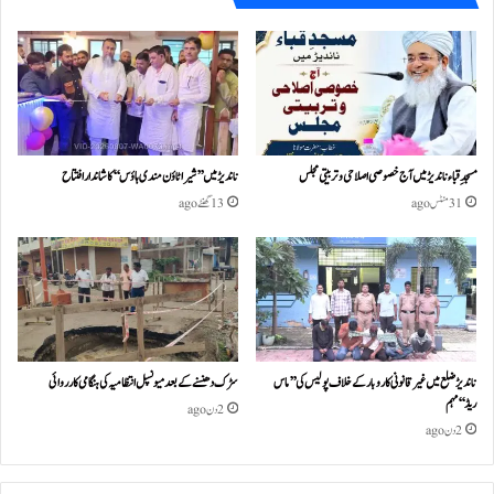
مسجدِ قباء ناندیڑ میں آج خصوصی اصلاحی و تربیتی مجلس
ناندیڑ میں ’’شیرا ٹاؤن مندی ہاؤس‘‘ کا شاندار افتتاح
31 منٹس ago
13 گھنٹے ago
ناندیڑ ضلع میں غیر قانونی کاروبار کے خلاف پولیس کی ’’ماس
سڑک دھنسنے کے بعد میونسپل انتظامیہ کی ہنگامی کارروائی
ریڈ‘‘ مہم
2 دن ago
2 دن ago