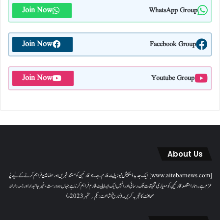
Join Now
WhatsApp Group
Join Now
Facebook Group
Join Now
Youtube Group
About Us
[www.aitebarnews.com] ایک جدید ڈیجیٹل نیوز پلیٹ فارم ہے۔ جو قارئین کو مستند خبریں اور مضامین فراہم کرنے کے لیے پُر
عزم ہے۔ ہمارا مقصدقارئین کو معیاری تخلیقات تک رسائی اور انہیں ایک ایسا پلیٹ فارم فراہم کرنا ہے جہاں وہ درست، غیر جانبدار اور ذمہ دارانہ
صحافت کا تجربہ کریں۔( تاریخ اشاعت : یکم؍ ستمبر 2023ء)