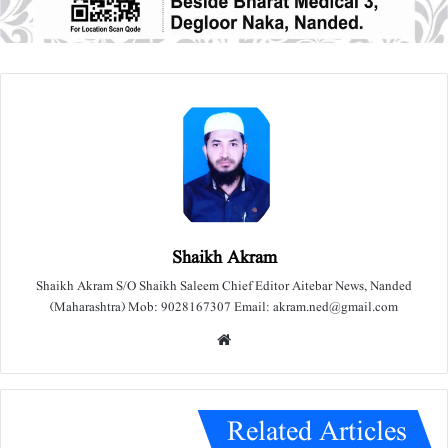
Shaikh Akram
Shaikh Akram S/O Shaikh Saleem Chief Editor Aitebar News, Nanded
(Maharashtra) Mob: 9028167307 Email: akram.ned@gmail.com
We
bsit
e
Related Articles