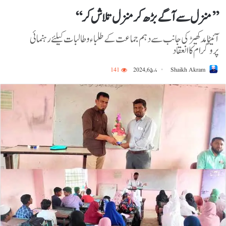
’’منزل سے آگے بڑھ کر منزل تلاش کر‘‘
آئیٹا مدکھیڑ کی جانب سے دہم جماعت کے طلباء و طالبات کیلئے رہنمائی
پروگرام کا انعقاد
Shaikh Akram
مارچ 6, 2024
141