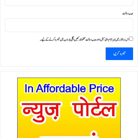
ویب‌ سائٹ
اس براؤزر میں میرا نام، ای میل، اور ویب سائٹ محفوظ رکھیں اگلی بار جب میں تبصرہ کرنے کےلیے۔