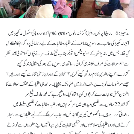
مدکھیڑ:6؍مارچ ( پریس ریلیز) گزشتہ دنوں مولانا ابوالکلام آزاد اردو ہائی اسکول مدکھیڑ میں
آئیٹا مدکھیڑ کی جانب سے دسویں جماعت کے طلباء و طالبات کے لیے رہنمائی پروگرام کا انعقاد کیا
گیا تھا۔ جس میں ناندیڑ شہر کے موٹیویشنل اسپیکر جناب شیخ عارف سر نے بچوں کو امتحانی نقطہ نظر
سے اہم سوالات کی طرف نشاندہی کرائی۔ ساتھ ہی دسویں کے بعد کی مثالی زندگی کیسے
گزارے؟ اپنے والدین کا نام روشن کیسے کریں؟امتحان کے دوران ذہنی تناؤ سے کیسے دور رہیں ؟
جیسے موضوعات کو بڑے پر لطف انداز میں طلباء تک پہنچایا۔ ساتھ ہی طلباء کے مختلف سوالات کا
اطمنان بخش جوابات دے کر بچوں کو پر اعتماد کیا۔واضح رہے کہ محمد عارف شیخ سر
گزشتہ 22سالوں سے تعلیمی میدان میں سرگرم ہیں اور طلبہ و طالبات کو تعلیمی سلسلے میں
رہنمائی کررہے ہیں۔ بالخصوص کیرئیر گائیڈنس اور جاب سرچنگ کے لیے طلباء ان سے رابطہ
کرتے ہیں اور وہ طلباء کی صلاحیتوں اور تعلیمی قابلیت کی بنیاد پر اُنہیں اپنے مشوروں سے نوازتے