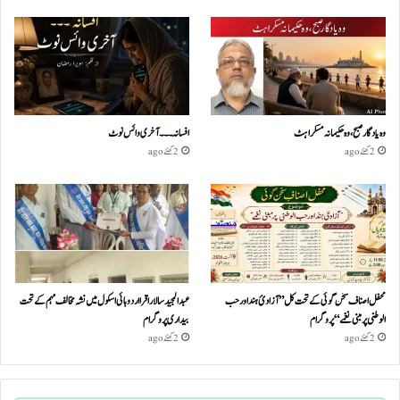
وہ یادگار صبح، وہ حکیمانہ مسکراہٹ
افسانہ۔۔۔آخری وائس نوٹ
2 گھنٹے ago
2 گھنٹے ago
محفل اصناف سخن گوئی کے تحت کل ”آزادئ ہند اور حب
عبدالمجید سالار اقرا اردو ہائی اسکول میں نشہ مخالف مہم کے تحت
الوطنی پر مبنی نغمے“پروگرام
بیداری پروگرام
2 گھنٹے ago
2 گھنٹے ago