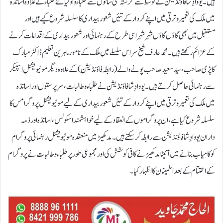
ہیں۔ یووا دِشا فاؤنڈیشن کے توسط سےگزشتہ کئی سالوں سے طلباء و اولیائے طلباء کے علاوہ اساتذہ
میں ملک کی تعمیر و ترقی میں اپنے کردار کے تئیں شعور بیداری کا سلسلہ شروع کیے ہیں اور
مستقبل میں بھی گاؤں گاؤں شہر شہر اسی طرح کے رہنمائی اور شعور بیداری کے اقدامات کرنے
کے عزائم رکھتے ہیں۔ محمد عارف شیخ سراس سلسلے میں ملک کے نامور ماہرین تعلیم ڈاکٹر مبارک
کاپڑی صاحب ، سید سعید صاحب پونے والے( رابطہ فاؤنڈیشن) کے علاوہ دیگر موٹیویشنل اسپیکر
سے رہنمائی حاصل کرتے ہیں۔ یووا دِشافاؤنڈیشن نے طلباء و طالبات، سرپرستوں اور اساتذہ
میں ملک کی تعمیر و ترقی میں اپنے کردار کے تئیں شعور بیداری کے لیے موٹیویشنل پروگرامس کا
سلسلہ شروع کیا ہے ، ان پروگراموں کے انعقاد کے لیے خواہشمند اسکولس ، اساتذہ اور ذمہ
داران یووا دِشا فاؤنڈیشن سے رابطہ کرسکتے ہیں۔ مدکھیڑ میں منعقدہ موٹیویشنل رہنمائی پروگرام
کو کامیاب بنانے میں آئیٹا مدکھیڑ نے کافی کوشش کی اور مجموعی طور پر طلباء و طالبات نے پروگرام
کے اختتام کے بعد اطمینان کا اظہار کیا۔