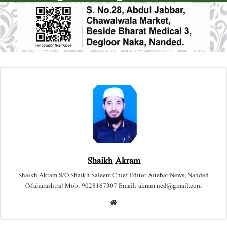
Shaikh Akram
Shaikh Akram S/O Shaikh Saleem Chief Editor Aitebar News, Nanded
(Maharashtra) Mob: 9028167307 Email: akram.ned@gmail.com
We
bsit
e