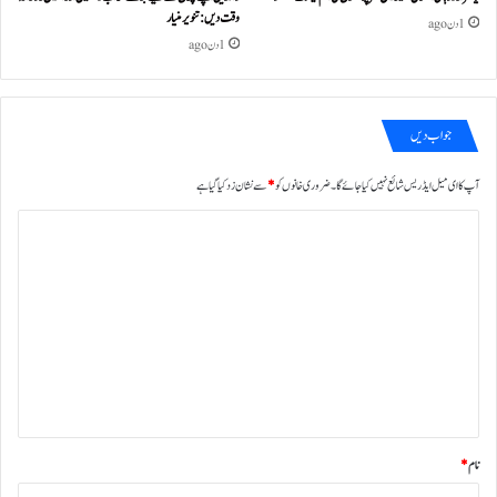
وقت دیں : تنویر منیار
1 دن ago
1 دن ago
جواب دیں
آپ کا ای میل ایڈریس شائع نہیں کیا جائے گا۔
ضروری خانوں کو
*
سے نشان زد کیا گیا ہے
ت
ب
ص
ر
ہ
*
نام
*