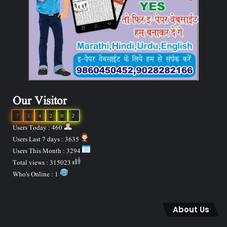
Our Visitor
7
5
4
2
0
2
Users Today : 460
Users Last 7 days : 3635
Users This Month : 3294
Total views : 315023
Who's Online : 1
About Us