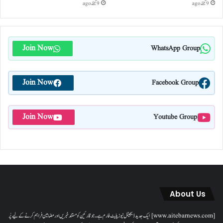
9 گھنٹے ago
9 گھنٹے ago
Join Now
WhatsApp Group
Join Now
Facebook Group
Join Now
Youtube Group
About Us
[www.aitebarnews.com] ایک جدید ڈیجیٹل نیوز پلیٹ فارم ہے۔ جو قارئین کو مستند خبریں اور مضامین فراہم کرنے کے لیے پُر