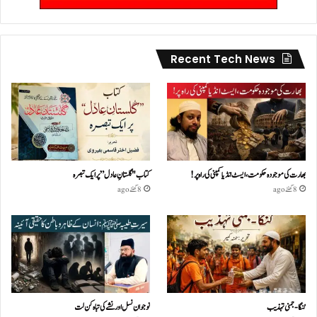
Recent Tech News
بھارت کی موجودہ حکومت،ایسٹ انڈیا کمپنی کی راہ پر!
کتاب "گلستانِ عادل” پر ایک تبصرہ
8 گھنٹے ago
8 گھنٹے ago
گنگا-جمنی تہذیب
نوجوان نسل اور نشے کی تباہ کن لت