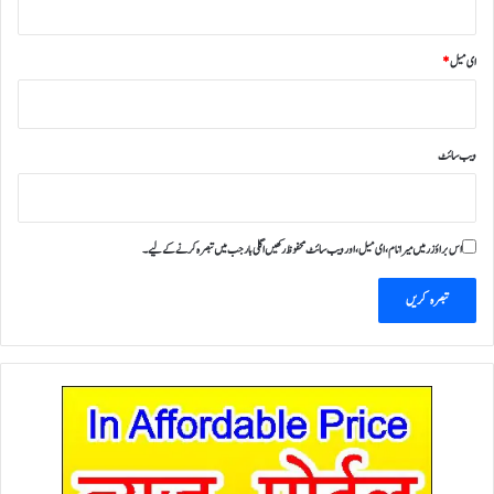
ای میل
*
ویب‌ سائٹ
اس براؤزر میں میرا نام، ای میل، اور ویب سائٹ محفوظ رکھیں اگلی بار جب میں تبصرہ کرنے کےلیے۔