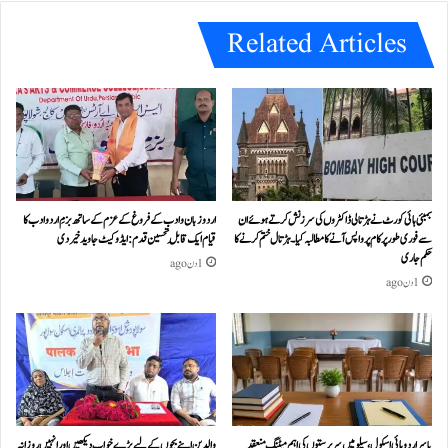
Related Articles
بمبئی ہائی کورٹ نے ہڑتالی ڈاکٹروں کی سرزنش کرتے ہوئے ان
اردو زبان و ادب کے فروغ کے عزم کے ساتھ بزمِ اردو ادب کا
سے فوری طور پر کام پر واپس آنے کا مطالبہ کیا۔ہڑتال ختم کرنے کا
قیام ایک قابلِ تحسین قدم : ایڈوکیٹ جاوید خیردی
حکم جاری
1 دن ago
1 دن ago
یاسر اردو ہائی اسکول، سیلو میں سرپرستوں کی اہم میٹنگ منعقد
والدین اپنے بچوں کے لیے بڑے خواب دیکھیں اور انہیں روزانہ