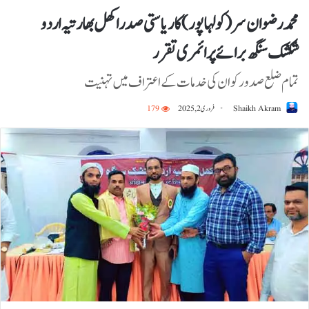
محمد رضوان سر ( کولہا پور ) کا ریاستی صدر اکھل بھارتیہ اردو
شکشک سنگھ برائے پرائمری تقرر
تمام ضلع صدور کو ان کی خدمات کے اعتراف میں تہنیت
Shaikh Akram
فروری 2, 2025
179