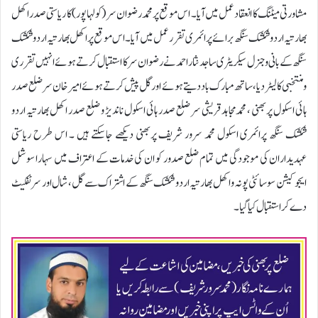
مشاورتی میٹنگ کا انعقاد عمل میں آیا ۔ اس موقع پر محمد رضوان سر ( کولہا پور ) کا ریاستی صدر اکھل
بھارتیہ اردو شکشک سنگھ برائے پرائمری تقرر عمل میں آیا ۔اس موقع پر اکھل بھارتیہ اردو شکشک
سنگھ کے بانی و جنرل سیکریٹری ساجد نثار احمد نے رضوان سر کا استقبال کرتے ہوئے انہیں تقرری
و منتخبی کا لیٹر دیا ،ساتھ مبارک باد دیتے ہوئے اور گل پیش کرتے ہوئےامیر خان سر ضلع صدر
ہائی اسکول پربھنی ، محمدمجاہد قریشی سر ضلع صدر ہائی اسکول ناندیڑ و ضلع صدر اکھل بھارتیہ اردو
شکشک سنگھ پرائمری اسکول محمد سرور شریف پربھنی دیکھے جاسکتے ہیں ۔ اس طرح ریاستی
عہدیداران کی موجودگی میں تمام ضلع صدور کو ان کی خدمات کے اعتراف میں سہارا سوشل
ایجوکیشن سوسائٹی پونہ و اکھل بھارتیہ اردو شکشک سنگھ کے اشتراک سے گل ، شال اور سرٹفکیٹ
دے کر استقبال کیا گیا۔