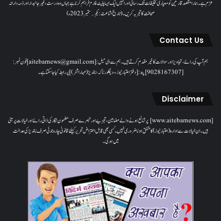
عزم ہے۔ ہمارا مقصدقارئین کو معیاری تخلیقات تک رسائی اور انہیں ایک ایسا پلیٹ فارم فراہم کرنا ہے جہاں وہ درست، غیر جانبدار اور ذمہ دارانہ
صحافت کا تجربہ کریں۔( تاریخ اشاعت : یکم؍ ستمبر 2023ء)
Contact Us
ہم آپ کی رائے، تجاویز اور سوالات کا خیرمقدم کرتے ہیں۔ ہم سےای میل: [aitebarnews@gmail.com]فون نمبر:
[9028167307]پتہ: [دفتر اعتبار نیوز، ، دیگلور ناکہ، ناندیڑ(مہاراشٹر) ] پر رابطہ کیا جاسکتا ہے۔
Disclaimer
[www.aitebarnews.com] پر شائع ہونے والے مضامین، تجزیے اور تبصرے صرف مضمون نگار کی ذاتی رائے اور خیالات پر مبنی
ہیں۔ ان خیالات سے ادارہ (اعتبار نیوز) کا متفق ہونا ضروری نہیں۔ کسی بھی قابل اعتراض تحریر کیلئے قانونی چارہ جوئی صرف ناندیڑ کی عدالت
میں ہوگی۔