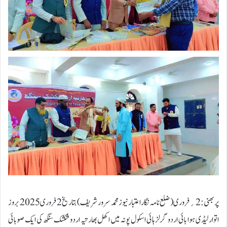
پربھنی:2؍فروری( ضلع نامہ نگار اعتبار نیوز محمد سرور شریف ) بتاریخ 2 فروری 2025 بروز
اتوار لیڈی ہوا بائی اردو گرلز ہائی اسکول پونہ میں اکھل بھارتیہ اردو شکشک سنگھ کی ایک صوبائی