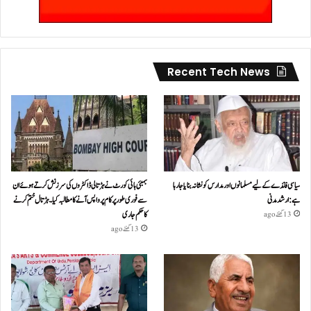
Recent Tech News
سیاسی فائدے کے لیے مسلمانوں اور مدارس کو نشانہ بنایا جا رہا
بمبئی ہائی کورٹ نے ہڑتالی ڈاکٹروں کی سرزنش کرتے ہوئے ان
ہے: ارشد مدنی
سے فوری طور پر کام پر واپس آنے کا مطالبہ کیا۔ہڑتال ختم کرنے
کا حکم جاری
13 گھنٹے ago
13 گھنٹے ago