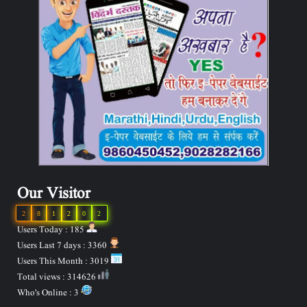
Our Visitor
2
8
1
2
0
2
Users Today : 185
Users Last 7 days : 3360
Users This Month : 3019
Total views : 314626
Who's Online : 3