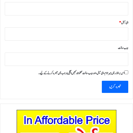
ای میل
*
ویب‌ سائٹ
اس براؤزر میں میرا نام، ای میل، اور ویب سائٹ محفوظ رکھیں اگلی بار جب میں تبصرہ کرنے کےلیے۔