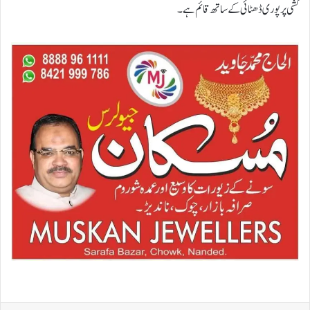
کشی پر پوری ڈھٹائی کے ساتھ قائم ہے۔