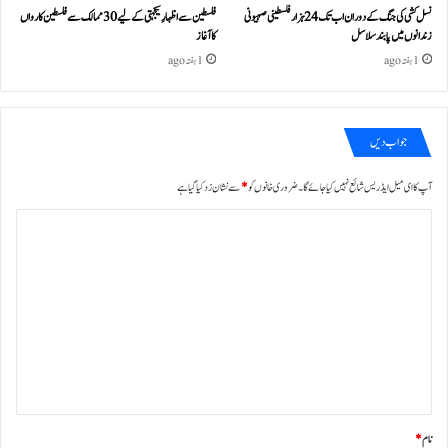
نسل کشی کی جنگ کے دوران اب تک 24ہزار فلسطینی صہیونی
فلسطین سے اظہارِ یکجہتی کے لیے 30 ممالک سے فلسطین کارواں
زندانوں میں پابند سلاسل
کا آغاز
1 ہفتہ ago
1 ہفتہ ago
جواب دیں
آپ کا ای میل ایڈریس شائع نہیں کیا جائے گا۔
ضروری خانوں کو
*
سے نشان زد کیا گیا ہے
ت
ب
ص
ر
ہ
*
نام
*