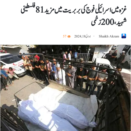
غزہ میں اسرائیلی فوج کی بربریت میں مزید 81 فلسطینی
شہید، 200 زخمی
Shaikh Akram
جولائی 18, 2024
57