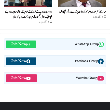
حماس کا ڈاکٹر عبداللہ الخباص کی وفات پر گہرے رنج وغم کااظہار
اردو زبان و ادب کے فروغ کے عزم کے ساتھ بزمِ اردو ادب کا
قیام ایک قابلِ تحسین قدم : ایڈوکیٹ جاوید خیردی
13 گھنٹے ago
13 گھنٹے ago
Join Now
WhatsApp Group
Join Now
Facebook Group
Join Now
Youtube Group