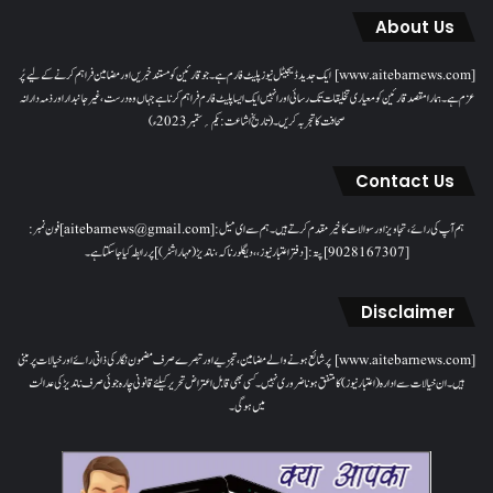
About Us
[www.aitebarnews.com] ایک جدید ڈیجیٹل نیوز پلیٹ فارم ہے۔ جو قارئین کو مستند خبریں اور مضامین فراہم کرنے کے لیے پُر
عزم ہے۔ ہمارا مقصدقارئین کو معیاری تخلیقات تک رسائی اور انہیں ایک ایسا پلیٹ فارم فراہم کرنا ہے جہاں وہ درست، غیر جانبدار اور ذمہ دارانہ
صحافت کا تجربہ کریں۔( تاریخ اشاعت : یکم؍ ستمبر 2023ء)
Contact Us
ہم آپ کی رائے، تجاویز اور سوالات کا خیرمقدم کرتے ہیں۔ ہم سےای میل: [aitebarnews@gmail.com]فون نمبر:
[9028167307]پتہ: [دفتر اعتبار نیوز، ، دیگلور ناکہ، ناندیڑ(مہاراشٹر) ] پر رابطہ کیا جاسکتا ہے۔
Disclaimer
[www.aitebarnews.com] پر شائع ہونے والے مضامین، تجزیے اور تبصرے صرف مضمون نگار کی ذاتی رائے اور خیالات پر مبنی
ہیں۔ ان خیالات سے ادارہ (اعتبار نیوز) کا متفق ہونا ضروری نہیں۔ کسی بھی قابل اعتراض تحریر کیلئے قانونی چارہ جوئی صرف ناندیڑ کی عدالت
میں ہوگی۔