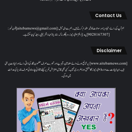
Contact Us
ہم آپ کی رائے، تجاویز اور سوالات کا خیرمقدم کرتے ہیں۔ ہم سےای میل: [aitebarnews@gmail.com]فون نمبر:
[9028167307]پتہ: [دفتر اعتبار نیوز، ، دیگلور ناکہ، ناندیڑ(مہاراشٹر) ] پر رابطہ کیا جاسکتا ہے۔
Disclaimer
[www.aitebarnews.com] پر شائع ہونے والے مضامین، تجزیے اور تبصرے صرف مضمون نگار کی ذاتی رائے اور خیالات پر مبنی
ہیں۔ ان خیالات سے ادارہ (اعتبار نیوز) کا متفق ہونا ضروری نہیں۔ کسی بھی قابل اعتراض تحریر کیلئے قانونی چارہ جوئی صرف ناندیڑ کی عدالت
میں ہوگی۔