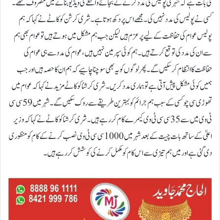
کی بات ہے کہ شہری پولیس کی مدد کرنے کے بجائے واقعے کی ویڈیو بنانے میں مصروف تھے۔
کسی نے پولیس کی مدد نہیں کی۔ مجھے اس پر دکھ ہوتا ہے۔ شری کرشن کوکاٹے نے کہا کہ ہم
پولیس عوام کی حفاظت کے لیے پرعزم ہیں لیکن جب ہم مشکل میں ہوتے ہیں تو عوام بھی ہم
سے ان کی مدد کی توقع کرتے ہیں۔ ہم کوئی سپر مین نہیں ہیں، عوام کی مدد سے ہی عوام کی
حفاظت کا انتظام کر سکیں گے۔ پھر لوگوں کو یہ بھی سوچنا چاہیے کہ ہم ان کا حصہ ہیں اور جب
ہمیں کوئی مشکل پیش آتی ہے تو ہماری مدد کریں۔ شری کرشنا کوکاٹے مزید نے کہا کہ عوام میں
تھوڑی سی چوکسی کے سبب ہم جرائم کو بہترین طریقے سے روک سکیں گے۔ شہر میں 59 سی سی
ٹی وی میں سے 35 سی سی ٹی وی کیمرے کام کر رہے ہیں۔ شری کرشنا کوکاٹے نے کہا کہ وزیر
اعلیٰ کے ساتھ بات چیت کے بعد شہر میں 1000 سی سی ٹی وی نصب کرنے کے کام کو منظوری
دی گئی ہے اور میں ہم تیزی سے اس کام کو مکمل کرنے کی کوشش کررہے ہیں۔