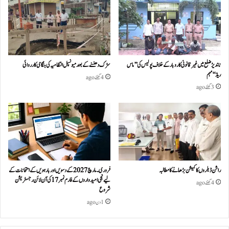
ناندیڑ ضلع میں غیر قانونی کاروبار کے خلاف پولیس کی ’’ماس
سڑک دھنسنے کے بعد میونسپل انتظامیہ کی ہنگامی کارروائی
ریڈ‘‘ مہم
4 گھنٹے ago
3 گھنٹے ago
راشن ڈیلروں کا کمیشن بڑھانے کا مطالبہ
فروری۔مارچ 2027 کے دسویں اور بارہویں کے امتحانات کے
لیے نجی امیدواروں کے فارم نمبر 17 کی آن لائن رجسٹریشن
4 گھنٹے ago
شروع
1 دن ago