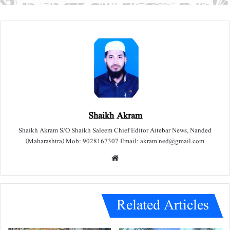
Shaikh Akram
Shaikh Akram S/O Shaikh Saleem Chief Editor Aitebar News, Nanded
(Maharashtra) Mob: 9028167307 Email: akram.ned@gmail.com
We
bsit
e
Related Articles