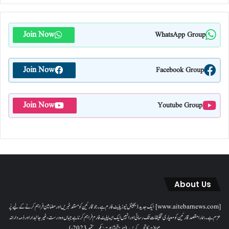
Join Now
WhatsApp Group
Join Now
Facebook Group
Join Now
Youtube Group
About Us
[www.aitebarnews.com] ایک جدید ڈیجیٹل نیوز پلیٹ فارم ہے۔ جو قارئین کو مستند خبریں اور مضامین فراہم کرنے کے لیے پُر
عزم ہے۔ ہمارا مقصدقارئین کو معیاری تخلیقات تک رسائی اور انہیں ایک ایسا پلیٹ فارم فراہم کرنا ہے جہاں وہ درست، غیر جانبدار اور ذمہ دارانہ
صحافت کا تجربہ کریں۔( تاریخ اشاعت : یکم؍ ستمبر 2023ء)