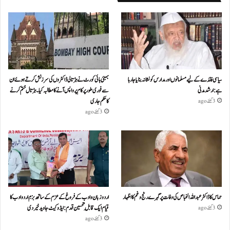
سیاسی فائدے کے لیے مسلمانوں اور مدارس کو نشانہ بنایا جا رہا
بمبئی ہائی کورٹ نے ہڑتالی ڈاکٹروں کی سرزنش کرتے ہوئے ان
ہے: ارشد مدنی
سے فوری طور پر کام پر واپس آنے کا مطالبہ کیا۔ہڑتال ختم کرنے
کا حکم جاری
3 گھنٹے ago
3 گھنٹے ago
حماس کا ڈاکٹر عبداللہ الخباص کی وفات پر گہرے رنج وغم کااظہار
اردو زبان و ادب کے فروغ کے عزم کے ساتھ بزمِ اردو ادب کا
قیام ایک قابلِ تحسین قدم : ایڈوکیٹ جاوید خیردی
3 گھنٹے ago
3 گھنٹے ago