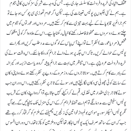
مختلف اشیاء کی خرید و فروخت کا سلسلہ جاری ہے۔ جس کی وجہ سے شہر کی سڑکوں پر کافی ہجوم
ہے۔ ہم نے کئی جگہوں پر پولیس تعینات کی ہے۔ لیکن اگر عوام تھوڑی سی چوکس ہو جائے تو
ہم جرائم پر قابو پانے کے لیے بہت تیزی سے کام کر سکتے ہیں۔ مردوں اور عورتوں کو ہجوم میں
چلتے ہوئے دوسروں سے محفوظ فاصلہ رکھنے کا خیال رکھنا چاہیے۔ اس کے علاوہ اگر کوئی مشکوک
شخص (مرد یا عورت) نظر آئے تو اپنے آس پاس کے لوگوں سے مدد طلب کریں اور پھر اسے
پولیس کے حوالے کریں۔ تاکہ اس جگہ پر ہونے والے جرائم کو روکا جاسکے۔اس وقت سونے کی
خرید و فروخت عروج پر ہے۔ اس تناظر میں بہت سے جرائم پیشہ گروہ ریاست اڑیسہ اور کیرالہ
کے باہر سے کام کرتے ہیں۔ سونا تاجروں کے روزمرہ کے رویے پر نظر رکھتے ہوئے وہ اپنی دکان
کے سامنے کوئی چھوٹی سی دکان لگا لیتے ہیں اور سونے کے تاجرپر نظر رکھتے ہیں۔ اس دوران جب
سونے کا تاجر بڑی مقدار میں نقدی رقم لے کر اکیلے کہیں جاتا ہے تو اگر وہ اپنے دکان کے قریب
پولیس اسٹیشن سے مدد مانگے تو ہم اسے تحفظ فراہم کر کے اس کی منزل تک پہنچائیں گے۔بھاگیہ
نگر پولیس انسپکٹر سوریہ موہن بولم واڑ خواتین کی زنجیریں چھیننے کے ملزم کو گرفتار کر رہے تھے
جب کہ ان کے ساتھ صرف ایک پولیس اہلکار تھا لیکن دو ملزمین کو پکڑنا تھا۔ اس دوران افسوس