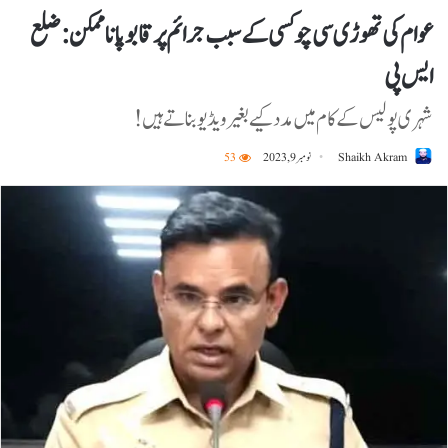
عوام کی تھوڑی سی چوکسی کے سبب جرائم پر قابو پانا ممکن: ضلع
ایس پی
شہری پولیس کے کام میں مدد کیے بغیر ویڈیو بناتے ہیں!
Shaikh Akram
نومبر 9, 2023
53