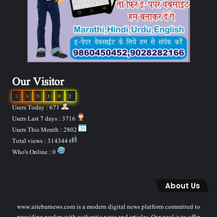
Our Visitor
5
6
9
1
0
2
Users Today : 671
Users Last 7 days : 3716
Users This Month : 2802
Total views : 314344
Who's Online : 0
About Us
www.aitebarnews.com is a modern digital news platform committed to