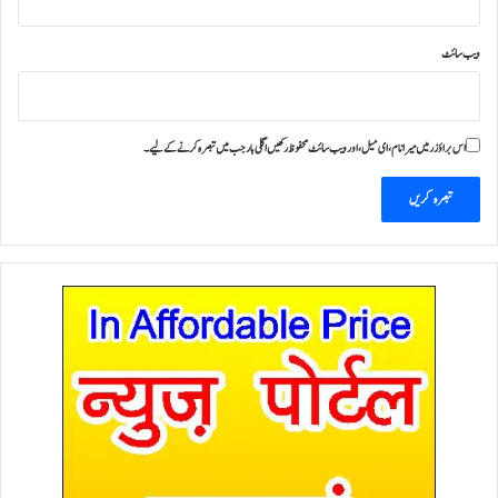
ویب‌ سائٹ
اس براؤزر میں میرا نام، ای میل، اور ویب سائٹ محفوظ رکھیں اگلی بار جب میں تبصرہ کرنے کےلیے۔