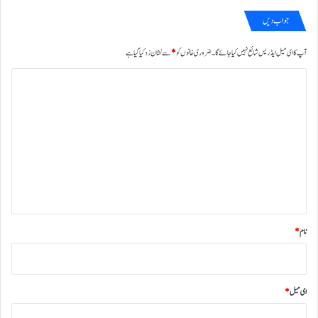
جواب دیں
آپ کا ای میل ایڈریس شائع نہیں کیا جائے گا۔
ضروری خانوں کو
*
سے نشان زد کیا گیا ہے
ت
ب
ص
ر
ہ
*
نام
*
ای میل
*