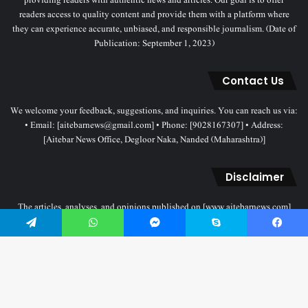
providing readers with authentic news and articles. Our goal is to offer
readers access to quality content and provide them with a platform where
they can experience accurate, unbiased, and responsible journalism. (Date of
Publication: September 1, 2023)
Contact Us
We welcome your feedback, suggestions, and inquiries. You can reach us via:
• Email: [aitebarnews@gmail.com] • Phone: [9028167307] • Address:
[Aitebar News Office, Degloor Naka, Nanded (Maharashtra)]
Disclaimer
The articles, analyses, and opinions published on [www.aitebarnews.com]
solely represent the personal views and opinions of the authors. These views
Telegram
WhatsApp
Messenger
Skype
Facebook
do not necessarily reflect the stance of the Aitebar News management. Any
legal proceedings related to objectionable content will be subject to the
jurisdiction of the Nanded court only.