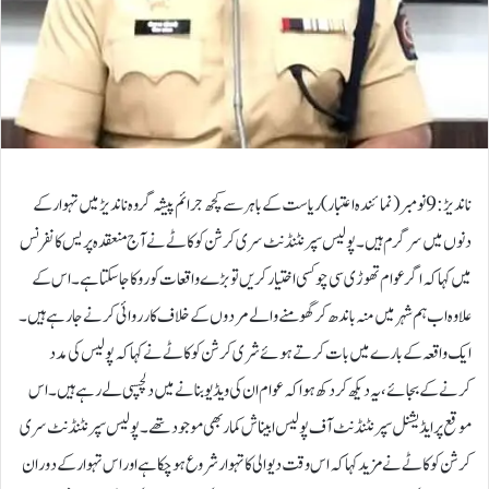
ناندیڑ:9 نومبر (نمائندہ اعتبار)ریاست کے باہر سے کچھ جرائم پیشہ گروہ ناندیڑ میں تہوار کے
دنوں میں سرگرم ہیں۔ پولیس سپرنٹنڈنٹ سری کرشن کوکاٹے نے آج منعقدہ پریس کانفرنس
میں کہا کہ اگر عوام تھوڑی سی چوکسی اختیار کریں تو بڑے واقعات کو روکا جا سکتا ہے۔ اس کے
علاوہ اب ہم شہر میں منہ باندھ کر گھومنے والے مردوں کے خلاف کارروائی کرنے جا رہے ہیں۔
ایک واقعہ کے بارے میں بات کرتے ہوئے شری کرشن کوکاٹے نے کہا کہ پولیس کی مدد
کرنے کے بجائے، یہ دیکھ کر دکھ ہوا کہ عوام ان کی ویڈیو بنانے میں دلچسپی لے رہے ہیں۔ اس
موقع پر ایڈیشنل سپرنٹنڈنٹ آف پولیس ابیناش کمار بھی موجود تھے۔پولیس سپرنٹنڈنٹ سری
کرشن کوکاٹے نے مزید کہا کہ اس وقت دیوالی کا تہوار شروع ہو چکا ہے اور اس تہوار کے دوران