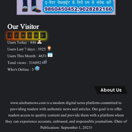
Our Visitor
4
1
8
3
0
2
Users Today : 446
Users Last 7 days : 3925
Users This Month : 4651
Total views : 316892
Who's Online : 3
About Us
www.aitebarnews.com is a modern digital news platform committed to
providing readers with authentic news and articles. Our goal is to offer
readers access to quality content and provide them with a platform where
they can experience accurate, unbiased, and responsible journalism. (Date of
Publication: September 1, 2023)