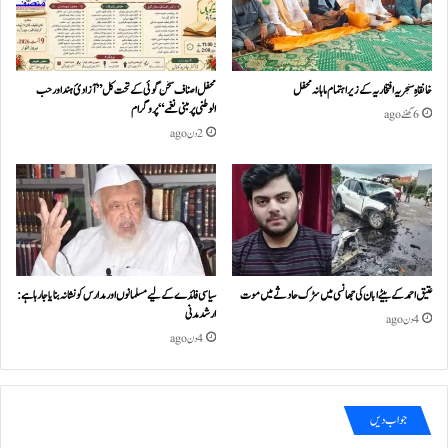
خانقاہِ سنجریہ افتخاریہ کے زیراہتمام ماہانہ محفل
محفل اصناف سخن گوئی کے تحت کل ”آزادئ ہند اور حب
الوطنی پر مبنی نغمے“پروگرام
6 گھنٹے ago
2 دن ago
عتیق احمد کے بیٹے ابان کی جھانسی میں سڑک حادثے میں موت
سیاسی فائدے کے لیے مسلمانوں اور مدارس کو نشانہ بنایا جا رہا ہے:
ارشد مدنی
4 دن ago
4 دن ago
جواب دیں