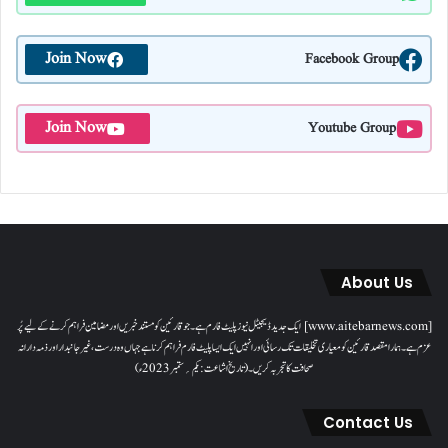
Join Now
Facebook Group
Join Now
Youtube Group
About Us
[www.aitebarnews.com] ایک جدید ڈیجیٹل نیوز پلیٹ فارم ہے۔ جو قارئین کو مستند خبریں اور مضامین فراہم کرنے کے لیے پُر
عزم ہے۔ ہمارا مقصدقارئین کو معیاری تخلیقات تک رسائی اور انہیں ایک ایسا پلیٹ فارم فراہم کرنا ہے جہاں وہ درست، غیر جانبدار اور ذمہ دارانہ
صحافت کا تجربہ کریں۔( تاریخ اشاعت : یکم؍ ستمبر 2023ء)
Contact Us