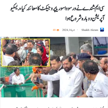
سی ایم شندے نے ورسووا سوریا پروجیکٹ کا معائنہ کیا، ریسکیو
آپریشن دوبارہ شروع ہوا
Shaikh Akram
جون 14, 2024
48