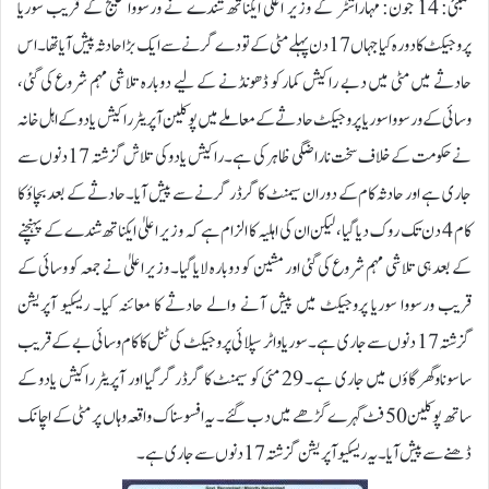
ممبئی: 14 جون: مہاراشٹر کے وزیر اعلی ایکناتھ شندے نے ورسووا خلیج کے قریب سوریا
پروجیکٹ کا دورہ کیا جہاں 17 دن پہلے مٹی کے تودے گرنے سے ایک بڑا حادثہ پیش آیا تھا۔ اس
حادثے میں مٹی میں دبے راکیش کمار کو ڈھونڈنے کے لیے دوبارہ تلاشی مہم شروع کی گئی،
وسائی کے ورسووا سوریا پروجیکٹ حادثے کے معاملے میں پوکلین آپریٹر راکیش یادو کے اہل خانہ
نے حکومت کے خلاف سخت ناراضگی ظاہر کی ہے۔ راکیش یادو کی تلاش گزشتہ 17 دنوں سے
جاری ہے اور حادثہ کام کے دوران سیمنٹ کا گرڈر گرنے سے پیش آیا۔ حادثے کے بعد بچاؤ کا
کام 4 دن تک روک دیا گیا، لیکن ان کی اہلیہ کا الزام ہے کہ وزیر اعلیٰ ایکناتھ شندے کے پہنچنے
کے بعد ہی تلاشی مہم شروع کی گئی اور مشین کو دوبارہ لایا گیا۔ وزیر اعلیٰ نے جمعہ کو وسائی کے
قریب ورسووا سوریا پروجیکٹ میں پیش آنے والے حادثے کا معائنہ کیا۔ ریسکیو آپریشن
گزشتہ 17 دنوں سے جاری ہے۔ سوریا واٹر سپلائی پروجیکٹ کی ٹنل کا کام وسائی بے کے قریب
ساسوناوگھر گاؤں میں جاری ہے۔ 29 مئی کو سیمنٹ کا گرڈر گر گیا اور آپریٹر راکیش یادو کے
ساتھ پوکلین 50 فٹ گہرے گڑھے میں دب گئے۔ یہ افسوسناک واقعہ وہاں پر مٹی کے اچانک
ڈھنے سے پیش آیا۔ یہ ریسکیو آپریشن گزشتہ 17 دنوں سے جاری ہے۔