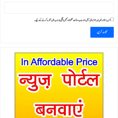
اس براؤزر میں میرا نام، ای میل، اور ویب سائٹ محفوظ رکھیں اگلی بار جب میں تبصرہ کرنے کےلیے۔