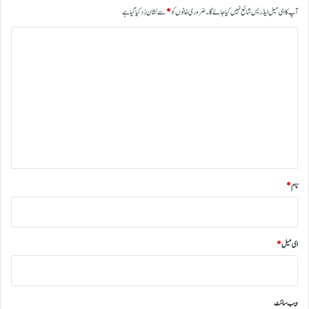
آپ کا ای میل ایڈریس شائع نہیں کیا جائے گا۔
ضروری خانوں کو
*
سے نشان زد کیا گیا ہے
ت
ب
ص
ر
ہ
*
نام
*
ای میل
*
ویب‌ سائٹ