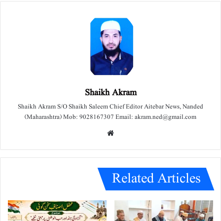
Shaikh Akram
Shaikh Akram S/O Shaikh Saleem Chief Editor Aitebar News, Nanded
(Maharashtra) Mob: 9028167307 Email: akram.ned@gmail.com
We
bsit
e
Related Articles