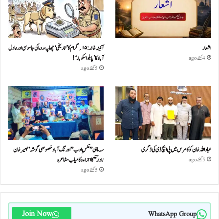
اشعار
آئینہ خانہ :۱۵؍گرام کا ’تاریخی‘ چھاپہ، روما کی جاسوسی اور عادل
آباد کا ’پابلو اسکوبار‘!
4 گھنٹے ago
5 گھنٹے ago
عباداللہ خان کو کامرس میں پی ایچ ڈی کی ڈگری
سہ ماہی ” عکسِ ادب” اورنگ آباد خصوصی گو شہ ” امیر خان
نادا رؔ ” کا اجراء و کامیاب مشا عر ہ
5 گھنٹے ago
5 گھنٹے ago
Join Now
WhatsApp Group