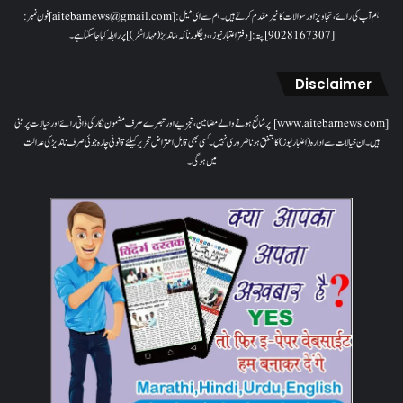
ہم آپ کی رائے، تجاویز اور سوالات کا خیرمقدم کرتے ہیں۔ ہم سےای میل: [aitebarnews@gmail.com]فون نمبر:
[9028167307]پتہ: [دفتر اعتبار نیوز، ، دیگلور ناکہ، ناندیڑ(مہاراشٹر) ] پر رابطہ کیا جاسکتا ہے۔
Disclaimer
[www.aitebarnews.com] پر شائع ہونے والے مضامین، تجزیے اور تبصرے صرف مضمون نگار کی ذاتی رائے اور خیالات پر مبنی
ہیں۔ ان خیالات سے ادارہ (اعتبار نیوز) کا متفق ہونا ضروری نہیں۔ کسی بھی قابل اعتراض تحریر کیلئے قانونی چارہ جوئی صرف ناندیڑ کی عدالت
میں ہوگی۔