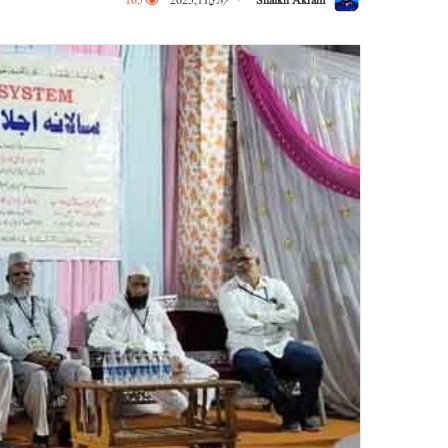
Shaikh Akram
فروری 11, 2025
165