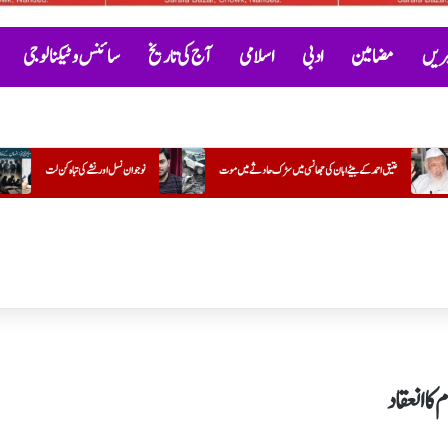
خبریں
مضامین
ادبی
اسلامی
آج کی تاریخ
سائنس و ٹیکنالوجی
نوجوان نسل اور نشے کی تباہ کن لت
گنگا-جمنی تہذیب
کتاب "گلستانِ عادل” پر ایک تبصرہ