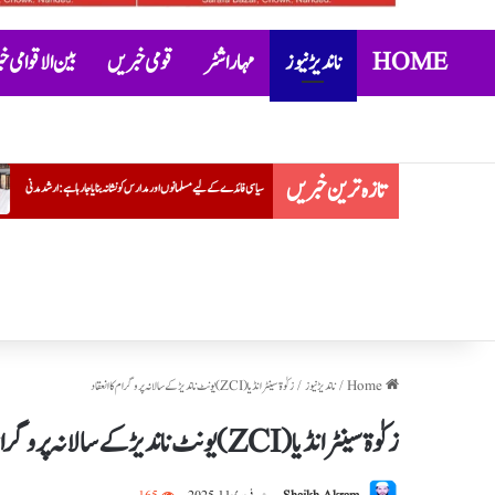
HOME
ناندیڑ نیوز
مہاراشٹر
قومی خبریں
بین الاقوامی 
تازہ ترین خبریں
یے مسلمانوں اور مدارس کو نشانہ بنایا جا رہا ہے: ارشد مدنی
عتیق احمد کے بیٹے ابان کی جھانسی میں سڑک حادثے میں موت
Home
/
ناندیڑ نیوز
/
زکوٰۃ سینٹر انڈیا (ZCI) یونٹ ناندیڑکے سالانہ پروگرام کا انعقاد
زکوٰۃ سینٹر انڈیا (ZCI) یونٹ ناندیڑکے سالانہ پروگرام کا انعقاد