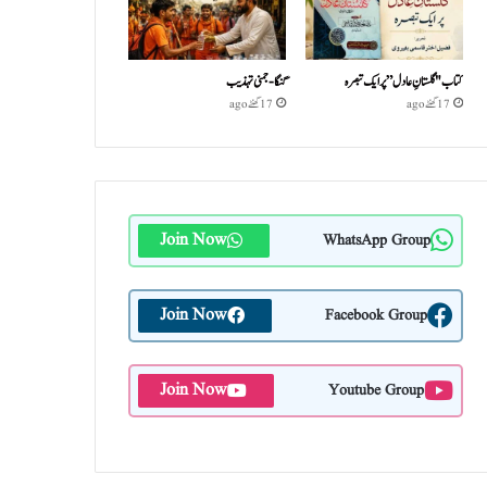
کتاب "گلستانِ عادل” پر ایک تبصرہ
گنگا-جمنی تہذیب
17 گھنٹے ago
17 گھنٹے ago
Join Now
WhatsApp Group
Join Now
Facebook Group
Join Now
Youtube Group