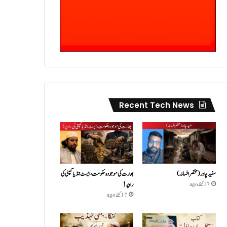
Recent Tech News
سفید چادر( مختصر افسانہ)
بھارت کی موجودہ حکومت،ایسٹ انڈیا کمپنی کی
راہ پر!
17 گھنٹے ago
17 گھنٹے ago