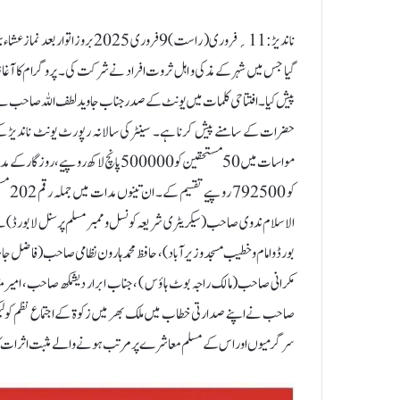
گیا جس میں شہر کے مذکی و اہل ثروت افراد نے شرکت کی۔ پروگرام کا آغ
پیش کیا۔ افتتاحی کلمات میں یونٹ کے صدر جناب جاوید لطف اللہ صاحب نے کہ
حضرات کے سامنے پیش کرنا ہے۔ سینٹرکی سالانہ رپورٹ یونٹ ناندیڑ ک
الاسلام ندوی صاحب ( سیکریٹری شریعہ کونسل و ممبر مسلم پرسنل لا بورڈ) 
بورڈ و امام و خطیب مسجد وزیرآباد)، حافظ محمد ہارون نظامی صاحب (فاضل جامع
مکرانی صاحب(مالک راجہ بوٹ ہاؤس ) ، جناب ابرار دیشمکھ صاحب، امیر
سرگرمیوں اور اس کے مسلم معاشرے پر مرتب ہونے والے مثبت اثرات کا ذ