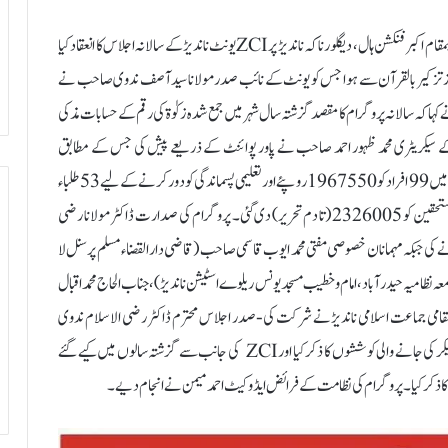
ناندیڑ:11؍فروری ( راست) 9 فروری 2025 بروز اتوار بعد نماز عشاء بمقام اکبر فنکشن ہال، دیگلور ناکہ ناندیڑ پر ZCIیونٹ ناندیڑ کے سالانہ اجلاس کا انعقاد کیا
از تزکیر بالقرآن سے ہوا جس کو یونٹ کے نائب صدر مولانا سید آصف ندوی صاحب نے
ا کہ سالانہ پروگرام کا مقصد گزشتہ سال شہر میں جمع شدہ زکوٰۃ کی رقم کے حسابات مذکی
ے سیکریٹری محمد ظہور احمد صاحب نے پاور پوائنٹ کے ذریعے پیش کی جس کے مطابق
مواسات میں 50 مستحقین کو 500000 پانچ لاکھ روپیے، روزگار کے مد میں 99 افراد کو 1967550 روپئے اور تعلیمی پسماندگی کو دور کرنے کے لیے 53 طلباء
کو 792500 روپیے تقسیم کے۔ ان تینوں مدات میں جملہ رقم 202 مستحقین کو 2326005 (تا دم تحریر) دی گئی۔ پروگرام کی صدارت ڈاکٹر مولانا رضی
نے کی جبکہ مہمانان خصوصی مفتی محمد ایوب قاسمی صاحب (قاضی دارالقضاء مسلم پرسنل لا
ہ نظامیہ حیدرآباد، امام و خطیب مسجد یونس ریلوے اسٹیشن ناندیڑ)، جناب الحاج محمد اقبال
 مقامی جماعت اسلامی ناندیڑنے شرکت کی-صدر اجلاس محترم ڈاکٹر رضی الاسلام ندوی
صاحب نے اپنے صدارتی خطاب میں ملک بھر میں زکوۃ کے اجتماع نظم کو لیکر کی جانے والی کوششوں کا ذکر کیا اور ZCI کی جانب سے گزشتہ سالوں میں کیے گئے
کر کیا ۔پروگرام کی نظامت کے فرائض ایڈوکیٹ احمد میمن نے انجام دیے۔