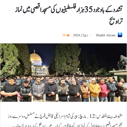
تشدد کے باوجود 35 ہزار فلسطینیوں کی مسجد اقصی میں نماز
تراویح
Shaikh Akram
مارچ 12, 2024
38
مقبوضہ بیت المقدس:12؍مارچ: پیر کی شام اسرائیلی قابض فوج نے مسلسل دوسرے روز
بھی مسجد اقصی پر دھاوا بول کر نمازیوں کو طاقت کے ذریعے بے دخل کیا۔ دوسری جانب