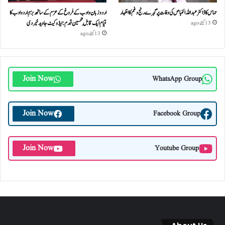
حماس کا ڈاکٹر عبداللہ الخباص کی وفات پر گہرے رنج وغم کااظہار
اردو زبان و ادب کے فروغ کے عزم کے ساتھ بزمِ اردو ادب کا
قیام ایک قابلِ تحسین قدم : ایڈوکیٹ جاوید خیردی
13 گھنٹے ago
13 گھنٹے ago
Join Now
WhatsApp Group
Join Now
Facebook Group
Join Now
Youtube Group