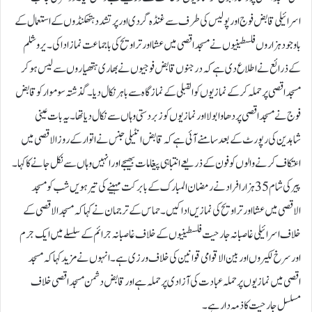
اسرائیلی قابض فوج اور پولیس کی طرف سے غنڈہ گردی اور پر تشدد ہتھکنڈوں کے استعمال کے
باوجود ہزاروں فلسطینیوں نے مسجد اقصی میں عشا اور تراویح کی با جماعت نماز ادا کی۔یروشلم
کے ذرائع نے اطلاع دی ہے کہ درجنوں قابض فوجیوں نے بھاری ہتھیاروں سے لیس ہوکر
مسجد اقصی پر حملہ کر کے نمازیوں کو القبلی کے نماز گاہ سے باہر نکال دیا۔گذشتہ سوموار کو قابض
فوج نے مسجد اقصی پر دھاوا بولا اور نمازیوں کو زبردستی وہاں سے نکال دیا تھا۔یہ بات عینی
شاہدین کی رپورٹ کے بعد سامنے آئی ہے کہ قابض انٹیلی جنس نے اتوار کے روز الاقصی میں
اعتکاف کرنے والوں کو فون کے ذریعے انتباہی پیغامات بھیجے اور انہیں وہاں سے نکل جانے کا کہا۔
پیرکی شام 35 ہزار افراد نے رمضان المبارک کے بابرکت مہینے کی تیرہویں شب کو مسجد
الاقصی میں عشا اور تراویح کی نمازیں ادا کیں۔حماس کے ترجمان نے کہا کہ مسجد الاقصی کے
خلاف اسرائیلی غاصبانہ جارحیت فلسطینیوں کے خلاف غاصبانہ جرائم کے سلسلے میں ایک جرم
اور سرخ لکیروں اور بین الاقوامی قوانین کی خلاف ورزی ہے۔انہوں نے مزید کہا کہ مسجد
اقصی میں نمازیوں پر حملہ عبادت کی آزادی پر حملہ ہے اور قابض دشمن مسجد اقصی خلاف
مسلسل جارحیت کا ذمہ دار ہے۔