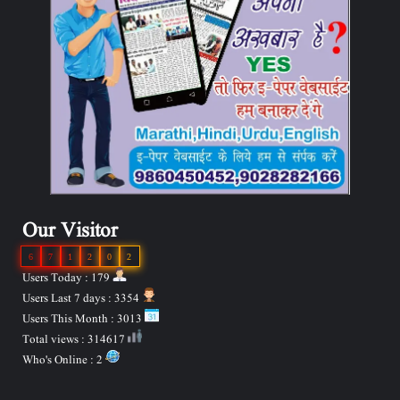
Our Visitor
6
7
1
2
0
2
Users Today : 179
Users Last 7 days : 3354
Users This Month : 3013
Total views : 314617
Who's Online : 2