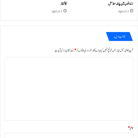
زندانوں میں پابند سلاسل
کا آغاز
1 ہفتہ ago
1 ہفتہ ago
جواب دیں
آپ کا ای میل ایڈریس شائع نہیں کیا جائے گا۔
ضروری خانوں کو
*
سے نشان زد کیا گیا ہے
ت
ب
ص
ر
ہ
*
نام
*