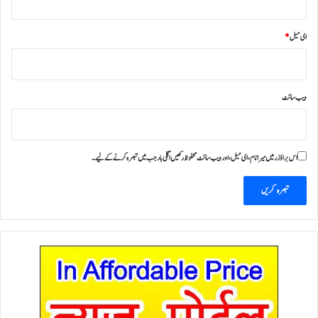
ای میل
*
ویب‌ سائٹ
اس براؤزر میں میرا نام، ای میل، اور ویب سائٹ محفوظ رکھیں اگلی بار جب میں تبصرہ کرنے کےلیے۔