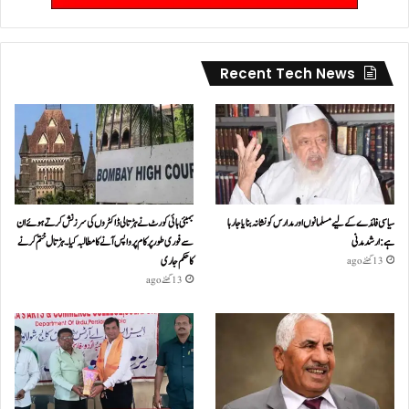
Recent Tech News
سیاسی فائدے کے لیے مسلمانوں اور مدارس کو نشانہ بنایا جا رہا
بمبئی ہائی کورٹ نے ہڑتالی ڈاکٹروں کی سرزنش کرتے ہوئے ان
ہے: ارشد مدنی
سے فوری طور پر کام پر واپس آنے کا مطالبہ کیا۔ہڑتال ختم کرنے
کا حکم جاری
13 گھنٹے ago
13 گھنٹے ago