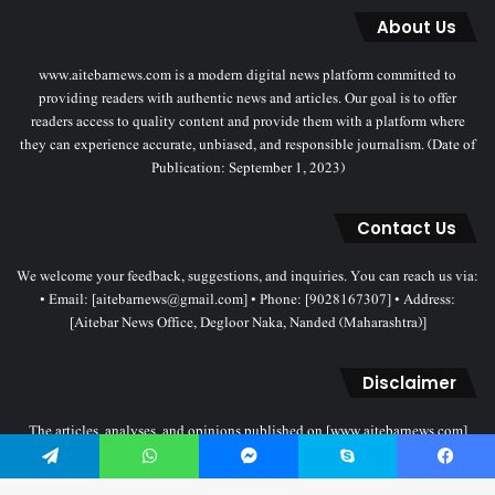
About Us
www.aitebarnews.com is a modern digital news platform committed to
providing readers with authentic news and articles. Our goal is to offer
readers access to quality content and provide them with a platform where
they can experience accurate, unbiased, and responsible journalism. (Date of
Publication: September 1, 2023)
Contact Us
We welcome your feedback, suggestions, and inquiries. You can reach us via:
• Email: [aitebarnews@gmail.com] • Phone: [9028167307] • Address:
[Aitebar News Office, Degloor Naka, Nanded (Maharashtra)]
Disclaimer
The articles, analyses, and opinions published on [www.aitebarnews.com]
solely represent the personal views and opinions of the authors. These views
Telegram
WhatsApp
Messenger
Skype
Facebook
do not necessarily reflect the stance of the Aitebar News management. Any