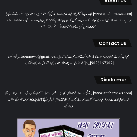
About Us
[www.aitebarnews.com] ایک جدید ڈیجیٹل نیوز پلیٹ فارم ہے۔ جو قارئین کو مستند خبریں اور مضامین فراہم کرنے کے لیے پُر
عزم ہے۔ ہمارا مقصدقارئین کو معیاری تخلیقات تک رسائی اور انہیں ایک ایسا پلیٹ فارم فراہم کرنا ہے جہاں وہ درست، غیر جانبدار اور ذمہ دارانہ
صحافت کا تجربہ کریں۔( تاریخ اشاعت : یکم؍ ستمبر 2023ء)
Contact Us
ہم آپ کی رائے، تجاویز اور سوالات کا خیرمقدم کرتے ہیں۔ ہم سےای میل: [aitebarnews@gmail.com]فون نمبر:
[9028167307]پتہ: [دفتر اعتبار نیوز، ، دیگلور ناکہ، ناندیڑ(مہاراشٹر) ] پر رابطہ کیا جاسکتا ہے۔
Disclaimer
[www.aitebarnews.com] پر شائع ہونے والے مضامین، تجزیے اور تبصرے صرف مضمون نگار کی ذاتی رائے اور خیالات پر مبنی
ہیں۔ ان خیالات سے ادارہ (اعتبار نیوز) کا متفق ہونا ضروری نہیں۔ کسی بھی قابل اعتراض تحریر کیلئے قانونی چارہ جوئی صرف ناندیڑ کی عدالت
میں ہوگی۔