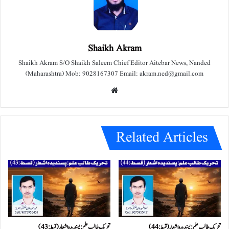
Shaikh Akram
Shaikh Akram S/O Shaikh Saleem Chief Editor Aitebar News, Nanded
(Maharashtra) Mob: 9028167307 Email: akram.ned@gmail.com
We
bsit
e
Related Articles
تحریک طالب علم: پسندیدہ اشعار (قسط:44)
تحریک طالب علم: پسندیدہ اشعار (قسط:43)