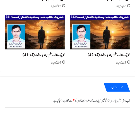
5 دن ago
2 ہفتے ago
تحریک طالب علم: پسندیدہ اشعار (قسط:42)
تحریک طالب علم: پسندیدہ اشعار (قسط:41)
3 ہفتے ago
4 ہفتے ago
جواب دیں
آپ کا ای میل ایڈریس شائع نہیں کیا جائے گا۔
ضروری خانوں کو
*
سے نشان زد کیا گیا ہے
ت
ب
ص