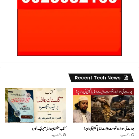
Recent Tech News
بھارت کی موجودہ حکومت،ایسٹ انڈیا کمپنی کی راہ پر!
کتاب "گلستانِ عادل” پر ایک تبصرہ
5 گھنٹے ago
5 گھنٹے ago