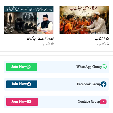
گنگا-جمنی تہذیب
نوجوان نسل اور نشے کی تباہ کن لت
5 گھنٹے ago
6 گھنٹے ago
Join Now
WhatsApp Group
Join Now
Facebook Group
Join Now
Youtube Group