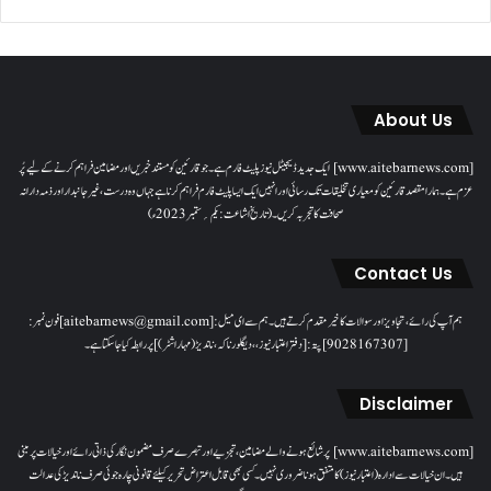
About Us
[www.aitebarnews.com] ایک جدید ڈیجیٹل نیوز پلیٹ فارم ہے۔ جو قارئین کو مستند خبریں اور مضامین فراہم کرنے کے لیے پُر
عزم ہے۔ ہمارا مقصدقارئین کو معیاری تخلیقات تک رسائی اور انہیں ایک ایسا پلیٹ فارم فراہم کرنا ہے جہاں وہ درست، غیر جانبدار اور ذمہ دارانہ
صحافت کا تجربہ کریں۔( تاریخ اشاعت : یکم؍ ستمبر 2023ء)
Contact Us
ہم آپ کی رائے، تجاویز اور سوالات کا خیرمقدم کرتے ہیں۔ ہم سےای میل: [aitebarnews@gmail.com]فون نمبر:
[9028167307]پتہ: [دفتر اعتبار نیوز، ، دیگلور ناکہ، ناندیڑ(مہاراشٹر) ] پر رابطہ کیا جاسکتا ہے۔
Disclaimer
[www.aitebarnews.com] پر شائع ہونے والے مضامین، تجزیے اور تبصرے صرف مضمون نگار کی ذاتی رائے اور خیالات پر مبنی
ہیں۔ ان خیالات سے ادارہ (اعتبار نیوز) کا متفق ہونا ضروری نہیں۔ کسی بھی قابل اعتراض تحریر کیلئے قانونی چارہ جوئی صرف ناندیڑ کی عدالت