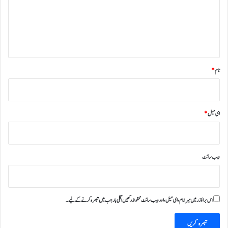
ر
ہ
*
نام
*
ای میل
*
ویب‌ سائٹ
اس براؤزر میں میرا نام، ای میل، اور ویب سائٹ محفوظ رکھیں اگلی بار جب میں تبصرہ کرنے کےلیے۔