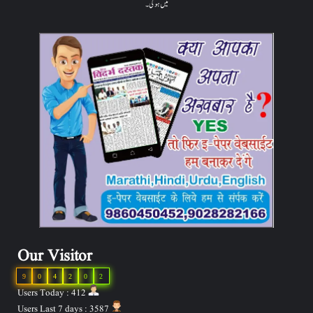
میں ہوگی۔
Our Visitor
9
0
4
2
0
2
Users Today : 412
Users Last 7 days : 3587