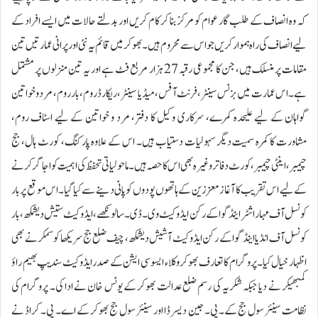
کہ وہ انصاف کے طلب گار عوام کو مرکز بنا کر کام کریں اور بدلتے حالات میں ایسے افراد کے
لیے انصاف کی راہ ہموار کریں جو اس سے محروم ہیں۔بھوکر میں قائم یہ نئی اور پرانی عمارتیں تین
مقامات پر منسلک ہیں، جن کا مجموعی رقبہ 27 ہزار مربع فٹ ہے اور یہ تین منزلوں پر مشتمل
ہے۔ اس عمارت میں بزنس سینٹر، فرنٹ آفس، میڈیا سینٹر، ریکارڈ روم، بار روم، مرد و خواتین
گواہان کے لیے علیحدہ کمرے، سرکاری وکیل کا دفتر، مرد و خواتین کے لیے اسٹاف روم،
مشاورت کا کمرہ سمیت دیگر سہولیات دستیاب ہیں۔ اس کے علاوہ پارکنگ، کورٹ ہال، جج
چیمبر، اینٹی چیمبر، کورٹ دفاتر وغیرہ بھی اس کا حصہ ہیں۔ماحولیاتی تحفظ کی اہمیت کو اجاگر کرنے
کے لیے اس تقریب کا آغاز معززین کے ہاتھوں پودوں کو پانی دینے سے کیا گیا۔ اس موقع پر بار
کونسل آف مہاراشٹر اینڈ گوا کے رکن ایڈوکیٹ وی۔ ڈی۔ سالونکھے، ایڈوکیٹ ستیش دیشمکھ، بار
کونسل آف انڈیا اینڈ گوا کے رکن ایڈوکیٹ آشیش دیشمکھ، چیف ضلع جج سریکھا کوسمکر نے بھی
اظہار خیال کیا۔پروگرام کا تعارف بھوکر وکلاء ایسوسی ایشن کے صدر ایڈوکیٹ سندیپ بھیم راؤ
کمبھیکر نے دیا جبکہ شکریہ کی رسم ضلع عدالت بھوکر کے یونس خان نے ادا کی۔ پروگرام کی
نظامت سینئر سول جج کے۔ پی۔ جین دیسرڈا اور سینئر سول جج بھوکر کے اے۔ پی۔ کراڈ نے