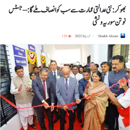
بھوکر : نئی عدالتی عمارت سے سب کو انصاف ملے گا: – جسٹس
نوتن سوریہ ونشی
Shaikh Akram
فروری 9, 2025
129