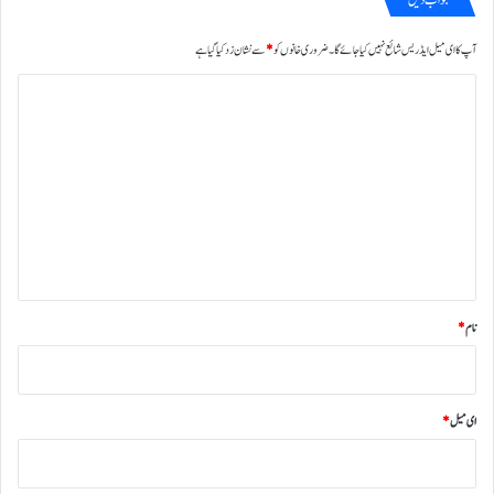
جواب دیں
آپ کا ای میل ایڈریس شائع نہیں کیا جائے گا۔
ضروری خانوں کو
*
سے نشان زد کیا گیا ہے
ت
ب
ص
ر
ہ
*
نام
*
ای میل
*