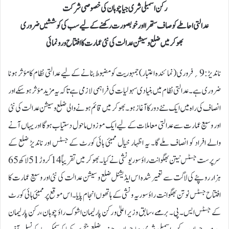
رکن اسمبلی شری جیا چوہان کی خصوصی شرکت
عدالتی احاطے کو صاف ستھرا اور خوبصورت رکھنے کے لیے سب کی کوششیں ضروری
بھوکر میں ضلع و سیشن عدالت کی نئی عمارت کا افتتاح و رونمائی
ناندیڑ:9؍فروری ( نمائندہ اعتبار) جمہوریت کو مضبوط بنانے کے لیے عدالتی نظام کا مؤثر ہونا
ضروری ہے۔ عدالتی نظام میں بنیادی سہولیات کی فراہمی لازمی ہے تاکہ یہ مزید مؤثر ہو سکے اور
انصاف کی راہ میں ایک نئے دور کا آغاز ہو۔ بھوکر میں قائم ہونے والی ضلع و سیشن عدالت کی نئی
اور وسیع عمارت سے عدالتی معاملات کے لیے ایک موزوں ماحول دستیاب ہوگا اور یہاں آنے
والے افراد کو انصاف ملے گا۔ یہ اظہار خیال ممبئی ہائی کورٹ کے جسٹس اور ناندیڑ ضلع کے
سرپرست جسٹس نیتن بھگوانت راؤ سوریونشی نے کیا۔بھوکر میں تقریباً 14 کروڑ 51 لاکھ 65
ہزار روپئے کی لاگت سے تعمیر شدہ اس ایڈیشنل ضلع و سیشن عدالت کی نئی اور وسیع عمارت کا
افتتاح جسٹس نوتن بھگوانت راؤ سوریہ ونشی کے ہاتھوں انجام پایا۔ اس موقع پر ممبئی ہائی کورٹ
کے جسٹس ایس۔ پی۔ برمہے، سابق وزیر اعلیٰ و رکن پارلیمان اشوک راؤ چوہان، رکن پارلیمان