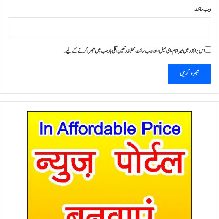
ویب‌ سائٹ
اس براؤزر میں میرا نام، ای میل، اور ویب سائٹ محفوظ رکھیں اگلی بار جب میں تبصرہ کرنے کےلیے۔