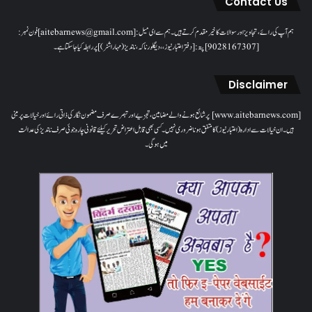
Contact Us
ہم آپ کی رائے، تجاویز اور سوالات کا خیرمقدم کرتے ہیں۔ ہم سےای میل: [aitebarnews@gmail.com]فون نمبر:
[9028167307]پتہ: [دفتر اعتبار نیوز، ، دیگلور ناکہ، ناندیڑ(مہاراشٹر) ] پر رابطہ کیا جاسکتا ہے۔
Disclaimer
[www.aitebarnews.com] پر شائع ہونے والے مضامین، تجزیے اور تبصرے صرف مضمون نگار کی ذاتی رائے اور خیالات پر مبنی
ہیں۔ ان خیالات سے ادارہ (اعتبار نیوز) کا متفق ہونا ضروری نہیں۔ کسی بھی قابل اعتراض تحریر کیلئے قانونی چارہ جوئی صرف ناندیڑ کی عدالت
میں ہوگی۔