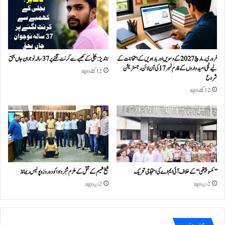
فروری۔مارچ 2027 کے دسویں اور بارہویں کے امتحانات کے
ناندیڑ: بجلی کے کھمبے سے کرنٹ لگنے پر 37 سالہ نوجوان جاں بحق
لیے نجی امیدواروں کے فارم نمبر 17 کی آن لائن رجسٹریشن
12 گھنٹے ago
شروع
12 گھنٹے ago
’’مکسوپیتھی‘‘ کے خلاف آئی ایم اے کی احتجاجی تحریک
شیخ شمیم کے قتل کے ملزم شبّر دادا کو دو روزہ پولیس ریمانڈ
2 دن ago
2 دن ago