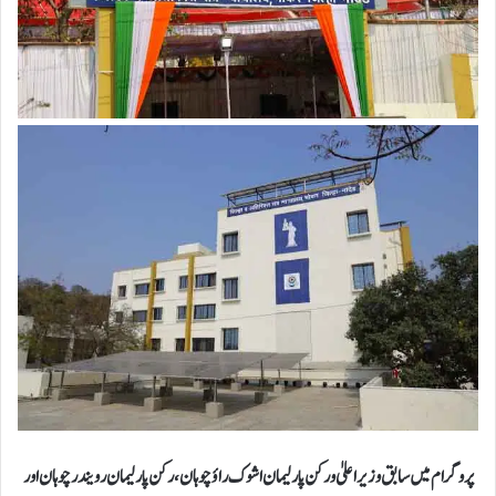
پروگرام میں سابق وزیر اعلیٰ و رکن پارلیمان اشوک راؤ چوہان، رکن پارلیمان رویندر چوہان اور