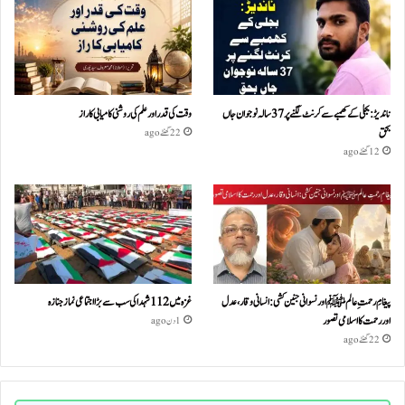
ناندیڑ: بجلی کے کھمبے سے کرنٹ لگنے پر 37 سالہ نوجوان جاں
وقت کی قدر اور علم کی روشنی کامیابی کا راز
بحق
22 گھنٹے ago
12 گھنٹے ago
پیغامِ رحمتِ عالمﷺ اور نسوانی جنین کشی: انسانی وقار، عدل
غزہ میں 112 شہدا کی سب سے بڑا اجتماعی نماز جنازہ
اور رحمت کا اسلامی تصور
1 دن ago
22 گھنٹے ago