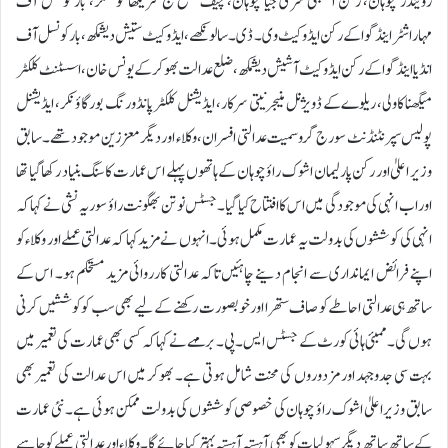
رویندر چوہان، رکن اسمبلی شری جیا چوہان، چیف ضلع جج سریکھا کوسمکر، بار کونسل آف
مہاراشٹر اینڈ گوا کے رکن ایڈوکیٹ وی۔ ڈی۔ سالونکھے، ایڈوکیٹ ستیش دیشمکھ، بار کونسل آف
انڈیا اینڈ گوا کے رکن ایڈوکیٹ آشیش دیشمکھ، ضلع عدالت بھوکر کے یونس خان، اسسٹنٹ کلکٹر
میگھنا کاولی، ریلوے کے ڈویژنل منیجر نیتی سرکار، ایڈیشنل کلکٹر پانڈورنگ بورگاؤنکر، ایڈیشنل
پولیس سپرنٹنڈنٹ سورج گروسمیت عدالتی افسران، وکلاء اور دیگر معززین موجود تھے۔سابق
وزیر اعلیٰ اور رکن پارلیمان اشوک راؤ چوہان کے ہاتھوں پہلے اس عمارت کا سنگ بنیاد رکھا گیا تھا
اور اب انہی کی موجودگی میں اس کا افتتاح کیا گیا۔ جسٹس نوتن بھگونت راؤ سوریہ نشی نے کہا کہ
انہی کی کوششوں کی بدولت یہ عمارت مکمل ہوئی۔ انہوں نے مزید کہا کہ عدالتی عملے اور وکلاء کو
اپنے فرائض ایمانداری سے انجام دینے چاہئیں تاکہ عدالتی کارروائی مزید مستحکم ہو۔ اس کے
ساتھ ہی عدالتی احاطے کو صاف ستھرا اور خوبصورت رکھنے کے لیے بھی سب کو کوششیں کرنی
ہوں گی۔ممبئی ہائی کورٹ کے جسٹس ایس۔ پی۔ برمہے نے کہا کہ کسی بھی عمارت کی تعمیر میں
بہت سی جدوجہد اور مزدوروں کی محنت شامل ہوتی ہے۔ بھوکر میں اس عدالت کی تعمیر بھی
سابق وزیر اعلیٰ اشوک راؤ چوہان کی خصوصی کوششوں کی بدولت ممکن ہوئی ہے۔ نئی عمارت
کے ساتھ ساتھ دیگر سہولیات کو بھی آہستہ آہستہ بہتر کیا جائے گا۔ وکلاء اور عدالتی عملے کو چاہیے