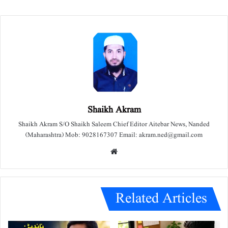
Shaikh Akram
Shaikh Akram S/O Shaikh Saleem Chief Editor Aitebar News, Nanded
(Maharashtra) Mob: 9028167307 Email: akram.ned@gmail.com
We
bsit
e
Related Articles