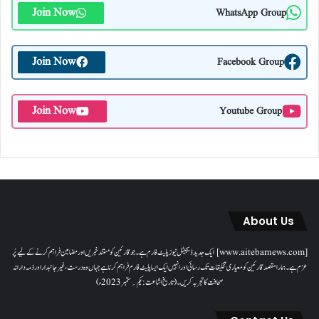
Join Now
WhatsApp Group
Join Now
Facebook Group
Join Now
Youtube Group
About Us
[www.aitebarnews.com] ایک جدید ڈیجیٹل نیوز پلیٹ فارم ہے۔ جو قارئین کو مستند خبریں اور مضامین فراہم کرنے کے لیے پُر
عزم ہے۔ ہمارا مقصدقارئین کو معیاری تخلیقات تک رسائی اور انہیں ایک ایسا پلیٹ فارم فراہم کرنا ہے جہاں وہ درست، غیر جانبدار اور ذمہ دارانہ
صحافت کا تجربہ کریں۔( تاریخ اشاعت : یکم؍ ستمبر 2023ء)