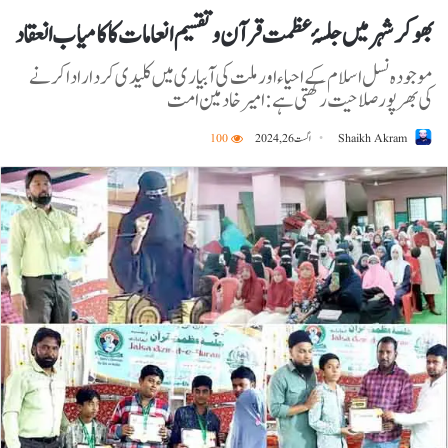
بھوکر شہر میں جلسۂ عظمت قرآن و تقسیم انعامات کا کامیاب انعقاد
موجودہ نسل اسلام کے احیاء اور ملت کی آبیاری میں کلیدی کردار ادا کرنے
کی بھرپور صلاحیت رکھتی ہے: امیر خادمین امت
Shaikh Akram
اگست 26, 2024
100