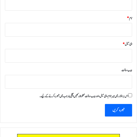
نام
*
ای میل
*
ویب‌ سائٹ
اس براؤزر میں میرا نام، ای میل، اور ویب سائٹ محفوظ رکھیں اگلی بار جب میں تبصرہ کرنے کےلیے۔