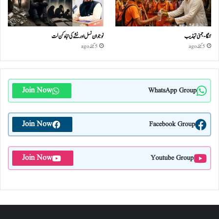
گنگا-جمنی تہذیب
نوجوان نسل اور نشے کی تباہ کن لت
5 گھنٹے ago
5 گھنٹے ago
Join Now
WhatsApp Group
Join Now
Facebook Group
Join Now
Youtube Group