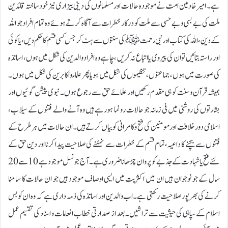
ہے۔ امیر خادمین امت نے موجودہ حالات اور مسلمانوں کی دینی بیزاری نیز خود ساختہ قائدین
ملت کی بے بسی و بے حسی سے ملت کو درکار خطرات سے آگاہ کرتے ہوئے وہ تمام افراد جو اللہ
کے دین ، اللہ کی کتاب اور نبی رحمت ﷺ کی سنتوں سے ہٹ کر جس کسی قسم کا حکم دیں، یا کوئی
اور راستہ بتائیں تو ان کی پیروی یا اتباع نہ کریں ،چاہے وہ افراد والدین کی شکل میں ہوں، اساتذہ
کی صورت میں ہوں، جماعتوں، تنظیموں کی شکل میں ہو یا پھر علماء و اکابرین کی شکل میں ہوں۔
ہمیشہ قرآن و سنت کو ہی مقدم رکھیں اور علمائے حق سے رجوع ہوں۔نبوی پیشن گوئیوں اور
بشارتوں کی روشنی میں فی زمانہ جو حالات رونما ہورہے ہیں وہ آنے والے فتنوں کے سیلاب،
اسلامی دور خلافت اور مومنین کی فتح و کامرانی کو بیاں کرتے ہیں۔ان حالات میں ہر طرح کے
فتنوں سے بچنے کا داعیہ،تمام قسم کے خطرات سے نمٹنے کی صلاحیت پیدا کرنا اور دین حق کے
لئے فتح یا شہادت کے جذبے کو پروان چڑھانا ضروری ہے۔ آج جو نسل موجود ہے 10 سے 20
سال کے جو نوجوان ہیں ان میں اکثریت میں ایسی اوصاف موجود ہیں جو ان حالات کا سامنا
کرنے کی بھرپور صلاحیت رکھتی ہے۔اب والدین اور اساتذہ کی ذمہ داری ہے کہ وہ ان کو بس
اسلام کے سپاہی کی حیثیت سے تراشیں۔بعد از صدارتی خطاب انعامات و اسناد کی تقسیم عمل