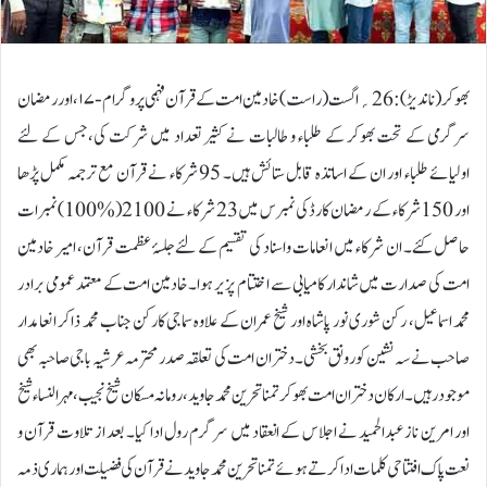
بھوکر (ناندیڑ):26؍اگست ( راست) خادمین امت کے قرآن فہمی پروگرام-۱۷ ، اور رمضان
سرگرمی کے تحت بھوکر کے طلباء و طالبات نے کثیر تعداد میں شرکت کی،جس کے لئے
اولیائے طلباء اور ان کے اساتذہ قابل ستائش ہیں۔ 95 شرکاء نے قرآن مع ترجمہ مکمل پڑھا
اور 150 شرکاء کے رمضان کارڈ کی نمبرس میں 23 شرکاء نے 2100 (%100) نمبرات
حاصل کئے۔ ان شرکاء میں انعامات واسناد کی تقسیم کے لئے جلسۂ عظمت قرآن، امیر خادمین
امت کی صدارت میں شاندار کامیابی سے اختتام پزیر ہوا۔خادمین امت کے معتمد عمومی برادر
محمد اسماعیل، رکن شوری نور پاشاہ اور شیخ عمران کے علاوہ سماجی کارکن جناب محمد ذاکر انعامدار
صاحب نے سہ نشین کو رونق بخشی۔ دختران امت کی تعلقہ صدر محترمہ عرشیہ باجی صاحبہ بھی
موجود رہیں۔ ارکان دختران امت بھوکر تمنا تحرین محمد جاوید، رومانہ مسکان شیخ نجیب، مہرالنساء شیخ
اور امرین ناز عبدالحمید نے اجلاس کے انعقاد میں سرگرم رول ادا کیا۔ بعد از تلاوت قرآن و
نعت پاک افتتاحی کلمات ادا کرتے ہوئے تمنا تحرین محمد جاوید نے قرآن کی فضیلت اور ہماری ذمہ