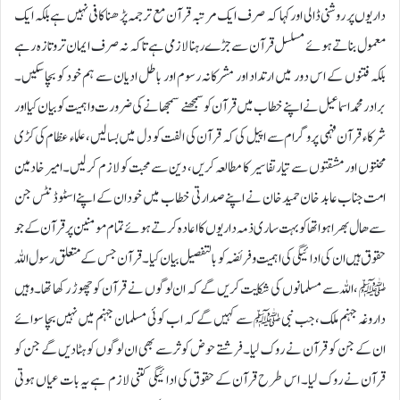
داریوں پر روشنی ڈالی اور کہا کہ صرف ایک مرتبہ قرآن مع ترجمہ پڑھنا کافی نہیں ہے بلکہ ایک
معمول بناتے ہوئے مسلسل قرآن سے جڑے رہنا لازمی ہے تاکہ نہ صرف ایمان تروتازہ رہے
بلکہ فتنوں کے اس دور میں ارتداد اور مشرکانہ رسوم اور باطل ادیان سے ہم خود کو بچا سکیں۔
برادر محمد اسماعیل نے اپنے خطاب میں قرآن کو سمجھنے سمجھانے کی ضرورت و اہمیت کو بیان کیا اور
شرکاء قرآن فہمی پروگرام سے اپیل کی کہ قرآن کی الفت کو دل میں بسالیں،علماء عظام کی کڑی
محنتوں اور مشقتوں سے تیار تفاسیر کا مطالعہ کریں، دین سے محبت کو لازم کرلیں۔ امیر خادمین
امت جناب عابد خان حمید خان نے اپنے صدارتی خطاب میں خود ان کے اپنے اسٹوڈنٹس جن
سے ھال بھرا ہوا تھا کو بہت ساری ذمہ داریوں کا اعادہ کرتے ہوئے تمام مومنین پر قرآن کے جو
حقوق ہیں ان کی ادائیگی کی اہمیت و فریضہ کو بالتفصیل بیان کیا۔ قرآن جس کے متعلق رسول اللہ
ﷺ ،اللہ سے مسلمانوں کی شکایت کریں گے کہ ان لوگوں نے قرآن کو چھوڑ رکھا تھا۔وہیں
داروغہ جہنم ملک، جب نبی ﷺ سے کہیں گے کہ اب کوئی مسلمان جہنم میں نہیں بچا سوائے
ان کے جن کو قرآن نے روک لیا۔فرشتے حوض کوثر سے بھی ان لوگوں کو ہٹادیں گے جن کو
قرآن نے روک لیا۔ اس طرح قرآن کے حقوق کی ادائیگی کتنی لازم ہے یہ بات عیاں ہوتی