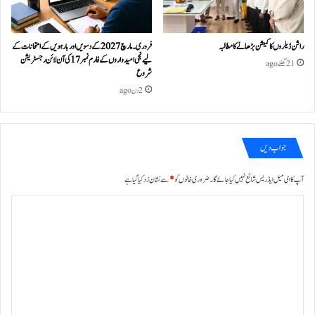
راشن ڈیلروں کا کمیشن بڑھانے کا مطالبہ
فروری۔مارچ 2027 کے دسویں اور بارہویں کے امتحانات کے
لیے نجی امیدواروں کے فارم نمبر 17 کی آن لائن رجسٹریشن
21 گھنٹے ago
شروع
2 دن ago
جواب دیں
آپ کا ای میل ایڈریس شائع نہیں کیا جائے گا۔
ضروری خانوں کو
*
سے نشان زد کیا گیا ہے
ت
ب
ص
ر
ہ
*