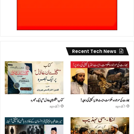
Recent Tech News
بھارت کی موجودہ حکومت،ایسٹ انڈیا کمپنی کی راہ پر!
کتاب "گلستانِ عادل” پر ایک تبصرہ
5 گھنٹے ago
5 گھنٹے ago