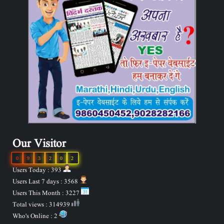
Our Visitor
0
9
3
2
0
2
Users Today : 393
Users Last 7 days : 3568
Users This Month : 3227
Total views : 314939
Who's Online : 2