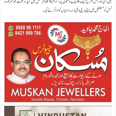
میں آئی اور اس طرح ایک کامیاب دعوتی پروگرام کا اختتام عمل میں آیا۔دعوت جو موجودہ
نسل کو مستقبل میں اپنی دینی و ملی ذمہ داریوں کو ادا کرنے کی۔