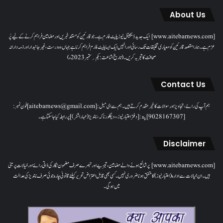
About Us
[www.aitebarnews.com] ایک جدید ڈیجیٹل نیوز پلیٹ فارم ہے۔ جو قارئین کو مستند خبریں اور مضامین فراہم کرنے کے لیے پُر
عزم ہے۔ ہمارا مقصدقارئین کو معیاری تخلیقات تک رسائی اور انہیں ایک ایسا پلیٹ فارم فراہم کرنا ہے جہاں وہ درست، غیر جانبدار اور ذمہ دارانہ
صحافت کا تجربہ کریں۔( تاریخ اشاعت : یکم؍ ستمبر 2023ء)
Contact Us
ہم آپ کی رائے، تجاویز اور سوالات کا خیرمقدم کرتے ہیں۔ ہم سےای میل: [aitebarnews@gmail.com]فون نمبر:
[9028167307]پتہ: [دفتر اعتبار نیوز، ، دیگلور ناکہ، ناندیڑ(مہاراشٹر) ] پر رابطہ کیا جاسکتا ہے۔
Disclaimer
[www.aitebarnews.com] پر شائع ہونے والے مضامین، تجزیے اور تبصرے صرف مضمون نگار کی ذاتی رائے اور خیالات پر مبنی
ہیں۔ ان خیالات سے ادارہ (اعتبار نیوز) کا متفق ہونا ضروری نہیں۔ کسی بھی قابل اعتراض تحریر کیلئے قانونی چارہ جوئی صرف ناندیڑ کی عدالت
میں ہوگی۔