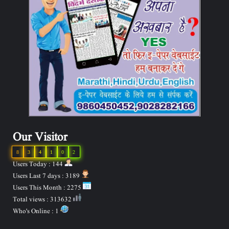
Our Visitor
8
3
4
1
0
2
Users Today : 144
Users Last 7 days : 3189
Users This Month : 2275
Total views : 313632
Who's Online : 1