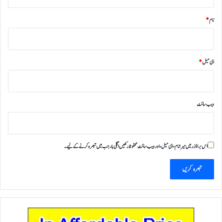
نام
*
ای میل
*
ویب‌ سائٹ
اس براؤزر میں میرا نام، ای میل، اور ویب سائٹ محفوظ رکھیں اگلی بار جب میں تبصرہ کرنے کےلیے۔