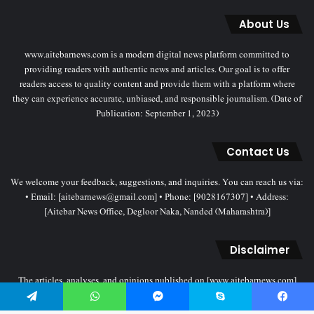
About Us
www.aitebarnews.com is a modern digital news platform committed to
providing readers with authentic news and articles. Our goal is to offer
readers access to quality content and provide them with a platform where
they can experience accurate, unbiased, and responsible journalism. (Date of
Publication: September 1, 2023)
Contact Us
We welcome your feedback, suggestions, and inquiries. You can reach us via:
• Email: [aitebarnews@gmail.com] • Phone: [9028167307] • Address:
[Aitebar News Office, Degloor Naka, Nanded (Maharashtra)]
Disclaimer
The articles, analyses, and opinions published on [www.aitebarnews.com]
solely represent the personal views and opinions of the authors. These views
Telegram
WhatsApp
Messenger
Skype
Facebook
do not necessarily reflect the stance of the Aitebar News management. Any