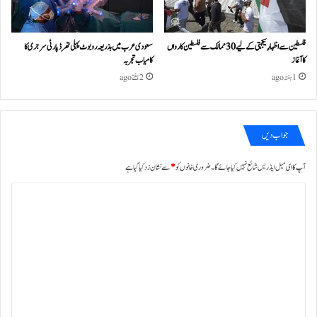
فلسطین سے اظہارِ یکجہتی کے لیے 30 ممالک سے فلسطین کارواں
سعودی عرب میں بذریعہ روبوٹ پہلی تھرڈ پارٹی سرجری کا
کا آغاز
کامیاب تجربہ
1 ہفتہ ago
2 ہفتے ago
جواب دیں
آپ کا ای میل ایڈریس شائع نہیں کیا جائے گا۔
ضروری خانوں کو
*
سے نشان زد کیا گیا ہے
ت
ب
ص
ر
ہ
*