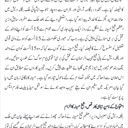
کا فیصلہ کیا ہے۔تشدد، ہنگامہ آرائی اور بحران سے دوچار جنوب ایشیائی ملک بنگلہ دیش میں
حالات مزید بگڑنے کا خدشہ پیدا ہو گیا ہے۔ استعفی دینے کے بعد ملک سے مفرور سابق وزیر
اعظم شیخ حسینہ نے منگل کے روز ایک بیان جاری کرے عوام سے 15 اگست کو اپنے والد کے
قتل کی برسی منانے کی اپیل کی ہے۔ جب کہ عبوری حکومت نے 15 اگست کو ہونے والی قومی
تعطیل کو منسوخ کرنے کا فیصلہ کیا۔شیخ حسینہ نے لوگوں سے کہا کہ وہ 15 اگست کو ان کے والد
اور بنگلہ دیش کے بانی شیخ مجیب الرحمان کے قتل کی برسی ‘قومی یوم سوگ’ کے طور پر منائیں۔ اور
بنگ بندھو میموریل میوزیم میں گلہائے عقیدت پیش کریں۔ تجزیہ کاروں کے مطابق ان کے
اس اعلان سے ڈھاکہ میں ممکنہ تصادم کے لئے ماحول تیار ہو گیا ہے۔حسینہ کا بنگالی زبان میں دیا
گیا بیان امریکہ میں مقیم ان کے بیٹے سجیب واجد جوئے نے سوشل میڈیا پلیٹ فارم ایکس
پرپوسٹ کیا ہے۔
احتجاج کے نام پر تباہی کا رقص، شیخ حسینہ کا الزام
بنگلہ دیش کی معزول وزیر اعظم شیخ حسینہ نے ڈھاکہ چھوڑنے کے بعد اپنے پہلے بیان میں ملک
میں فسادیوں کو سزا دینے کا مطالبہ کیا۔ انہوں نے اپنے والد شیخ مجیب الرحمان کے مجسمے کی توڑ