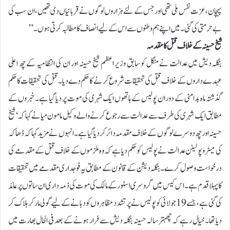
پہچان، عزت نفس ملی تھی اورجس کے لئے ہزاروں لوگوں نے قربانیاں دی تھیں، ان سب کی
بے حرمتی کی گئی۔ میں اپنے ہم وطنوں سے اس کے لیے انصاف کا مطالبہ کرتی ہوں۔”
شیخ حسینہ کے خلاف قتل کا مقدمہ
بنگلہ دیش میں عدالت نے منگل کو سابق وزیر اعظم شیخ حسینہ اور ان کی انتظامیہ کے چھ اعلی
عہدے داروں کے خلاف قتل کی تحقیقات شروع کرنے کا حکم دے دیا۔قتل کی تحقیقات کا حکم
گذشتہ ماہ بدامنی کے دوران پولیس کے ہاتھوں ایک شہری کی موت پر دیا گیا ہے۔ خبروں کے
مطابق ایک شہری کی طرف سے عدالت سے رجوع کرنے والے وکیل مامون میا نے کہا کہ ‘شیخ
حسینہ اور چھ دوسرے لوگوں کے خلاف مقدمہ دائر کر دیا گیا ہے۔ انہوں نے مزید کہا کہ ڈھاکہ
کی میٹروپولیٹن عدالت نے پولیس کو حکم دیا ہے کہ وہ ملزموں کے خلاف قتل کے مقدمے کی
درخواست وصول کرے۔بنگلہ دیشن کے قانون کے مطابق یہ فوجداری مقدمے میں تحقیقات
کا پہلا قدم ہے۔اس کیس میں گروسری اسٹور کے مالک کی موت کی ذمہ داری ان ساتوں پر عائد
کی گئی ہے، جسے 19 جولائی کو پولیس نے پرتشدد مظاہروں کو دبانے کے لیے گولی مار کر ہلاک کر
دیا تھا۔خیال رہے کہ چھہتر سالہ حسینہ بنگلہ دیش سے فرار ہونے کے بعد فی الحال بھارت میں