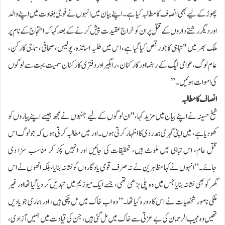
پھوڑ کے لیے بھی انصاف کا مطالبہ کیا ہے ۔اپنے بیان میں انہوں نے فوجی بغاوت میں اپنے والد
اور دیگر رشتے داروں کے قتل پر ان کو خراج عقیدت پیش کرنے کے بعد کہا کہ احتجاج کے نام پر
ملک بھر میں "تباہی کا جو رقص کیا گیا ہے، اس میں طلبہ اساتذہ، پولیس، صحافی، سماجی کارکن،
عام لوگ، عوامی لیگ کے رہنما اور کارکنان، راہگیراور دفتری کارکنان سمیت بہت سے لوگوں
کی اموات ہوئیں۔”
انصاف کا مطالبہ
شیخ حسینہ نے اپنے بیان میں مزید کہا، "ان لوگوں کے لیے جنہوں نے مجھ جیسے اپنے پیاروں کو
کھو دیا ہے، میں اپنی گہری ہمدردی کا اظہار کرتی ہوں۔ اور میں مطالبہ کرتی ہوں کہ جو لوگ اس
قتل عام، اس تباہی میں ملوث ہیں، تحقیقات کی جائیں اور انہیں پکڑ کر مناسب سزا دی
جائے۔”انہوں نے کہا مظاہرین نے نہ صرف قومی یادگاروں کو نشانہ بنایا، بلکہ انھوں نے اس
گھر کو بھی نشانہ بنایا جس میں وہ پلی بڑھی تھی، جسے ایک میوزیم میں تبدیل کر دیا گیا تھا اور غیر
ملکی نامور شخصیات نے اس کا دورہ کیا تھا۔” وہ اب خاک میں مل چکی ہیں، اور ہماری جو یادیں
تھیں وہ مجیب الرحمان کی بے عزتی سے خاک میں مل گئی ہیں، جن کی قیادت میں ہمیں آزادی،