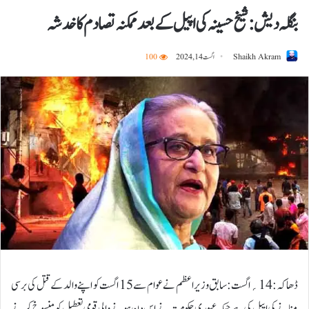
بنگلہ دیش: شیخ حسینہ کی اپیل کے بعد ممکنہ تصادم کا خدشہ
Shaikh Akram
اگست 14, 2024
100
ڈھاکہ:14؍اگست:سابق وزیراعظم نے عوام سے 15 اگست کو اپنے والد کے قتل کی برسی
منانے کی اپیل کی ہے جبکہ عبوری حکومت نے اس دن ہونے والی قومی تعطیل کو منسوخ کرنے