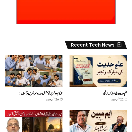
Recent Tech News
علمِ حدیث کی مبارک زنجیر
جو کام وہ کریں تو مشکل اور دوسرا کریں تو آسان !
22 منٹس ago
26 منٹس ago