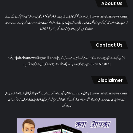
About Us
[www.aitebarnews.com] ایک جدید ڈیجیٹل نیوز پلیٹ فارم ہے۔ جو قارئین کو مستند خبریں اور مضامین فراہم کرنے کے لیے پُر
عزم ہے۔ ہمارا مقصدقارئین کو معیاری تخلیقات تک رسائی اور انہیں ایک ایسا پلیٹ فارم فراہم کرنا ہے جہاں وہ درست، غیر جانبدار اور ذمہ دارانہ
صحافت کا تجربہ کریں۔( تاریخ اشاعت : یکم؍ ستمبر 2023ء)
Contact Us
ہم آپ کی رائے، تجاویز اور سوالات کا خیرمقدم کرتے ہیں۔ ہم سےای میل: [aitebarnews@gmail.com]فون نمبر:
[9028167307]پتہ: [دفتر اعتبار نیوز، ، دیگلور ناکہ، ناندیڑ(مہاراشٹر) ] پر رابطہ کیا جاسکتا ہے۔
Disclaimer
[www.aitebarnews.com] پر شائع ہونے والے مضامین، تجزیے اور تبصرے صرف مضمون نگار کی ذاتی رائے اور خیالات پر مبنی
ہیں۔ ان خیالات سے ادارہ (اعتبار نیوز) کا متفق ہونا ضروری نہیں۔ کسی بھی قابل اعتراض تحریر کیلئے قانونی چارہ جوئی صرف ناندیڑ کی عدالت
میں ہوگی۔