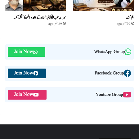
ایم مبین
سیرتِ طیبہﷺ: انسان کے ظاہر و باطن کا حقیقی آئینہ
29 منٹس ago
39 منٹس ago
Join Now
WhatsApp Group
Join Now
Facebook Group
Join Now
Youtube Group