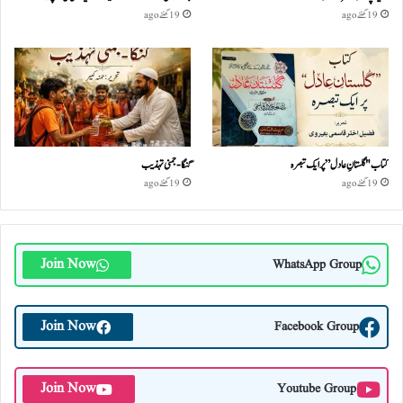
19 گھنٹے ago
19 گھنٹے ago
کتاب "گلستانِ عادل” پر ایک تبصرہ
گنگا-جمنی تہذیب
19 گھنٹے ago
19 گھنٹے ago
Join Now
WhatsApp Group
Join Now
Facebook Group
Join Now
Youtube Group