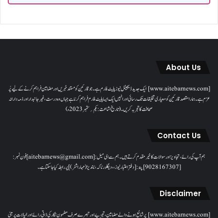
About Us
[www.aitebarnews.com] ایک جدید ڈیجیٹل نیوز پلیٹ فارم ہے۔ جو قارئین کو مستند خبریں اور مضامین فراہم کرنے کے لیے پُر
عزم ہے۔ ہمارا مقصدقارئین کو معیاری تخلیقات تک رسائی اور انہیں ایک ایسا پلیٹ فارم فراہم کرنا ہے جہاں وہ درست، غیر جانبدار اور ذمہ دارانہ
صحافت کا تجربہ کریں۔( تاریخ اشاعت : یکم؍ ستمبر 2023ء)
Contact Us
ہم آپ کی رائے، تجاویز اور سوالات کا خیرمقدم کرتے ہیں۔ ہم سےای میل: [aitebarnews@gmail.com]فون نمبر:
[9028167307]پتہ: [دفتر اعتبار نیوز، ، دیگلور ناکہ، ناندیڑ(مہاراشٹر) ] پر رابطہ کیا جاسکتا ہے۔
Disclaimer
[www.aitebarnews.com] پر شائع ہونے والے مضامین، تجزیے اور تبصرے صرف مضمون نگار کی ذاتی رائے اور خیالات پر مبنی