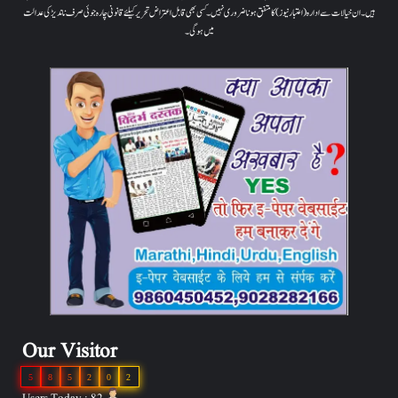
ہیں۔ ان خیالات سے ادارہ (اعتبار نیوز) کا متفق ہونا ضروری نہیں۔ کسی بھی قابل اعتراض تحریر کیلئے قانونی چارہ جوئی صرف ناندیڑ کی عدالت
میں ہوگی۔
Our Visitor
5
8
5
2
0
2