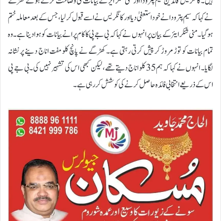
ہیں۔ کانگریس قائدین سیم پترودا اور منی شنکر ایر کے بیانات کی وضاحت کرتے ہوئے کھڑگے
نے کہا کہ سیم پترودا نے خود استعفیٰ دیا اور کانگریس نے اسے قبول کرلیا، جس کے بعد معاملہ ختم
ہوگیا۔ منی شنکر ایئر کے بیان پر انہوں نے کہا کہ بی جے پی کا کام پرانے بیانات کو ہوا دینا ہے۔ وہ
تمام بیانات کو توڑ مروڑ کر پیش کرتی رہتی ہے۔ کھڑگے نے پانچ کلو مفت اناج دینے پر نشانہ
لگایا۔ انہوں نے کہا کہ ہم 35 کلو اناج دیتے تھے، لیکن کبھی اس کی تشہیر نہیں کی۔ بی جے پی
اس کے ذریعے انتخابی فائدہ حاصل کرنے کی کوشش کر رہی ہے۔