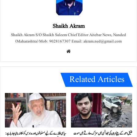
Shaikh Akram
Shaikh Akram S/O Shaikh Saleem Chief Editor Aitebar News, Nanded
(Maharashtra) Mob: 9028167307 Email: akram.ned@gmail.com
We
bsit
e
Related Articles
عتیق احمد کے بیٹے ابان کی جھانسی میں سڑک حادثے میں موت
سیاسی فائدے کے لیے مسلمانوں اور مدارس کو نشانہ بنایا جا رہا ہے: