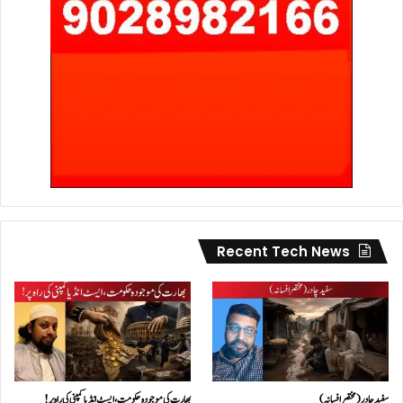
Recent Tech News
سفید چادر( مختصر افسانہ)
بھارت کی موجودہ حکومت،ایسٹ انڈیا کمپنی کی راہ پر!