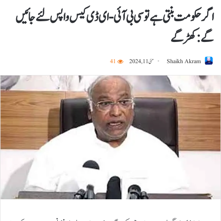
اگر حکومت بنتی ہے تو سی بی آئی-ای ڈی کیس واپس لئے جائیں
گے: کھڑگے
Shaikh Akram
مئی 11, 2024
41