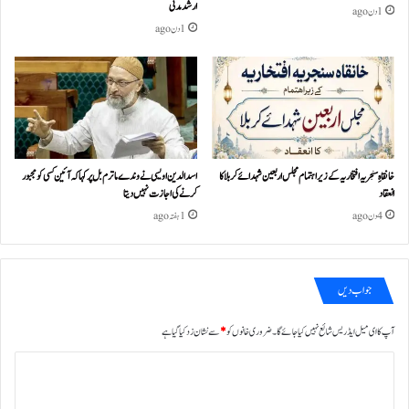
ارشد مدنی
1 دن ago
1 دن ago
خانقاہِ سنجریہ افتخاریہ کے زیراہتمام مجلس اربعین شہدائے کربلا کا
اسد الدین اویسی نے وندے ماترم بل پر کہا کہ آئین کسی کو مجبور
انعقاد
کرنے کی اجازت نہیں دیتا
4 دن ago
1 ہفتہ ago
جواب دیں
آپ کا ای میل ایڈریس شائع نہیں کیا جائے گا۔
ضروری خانوں کو
*
سے نشان زد کیا گیا ہے
ت
ب