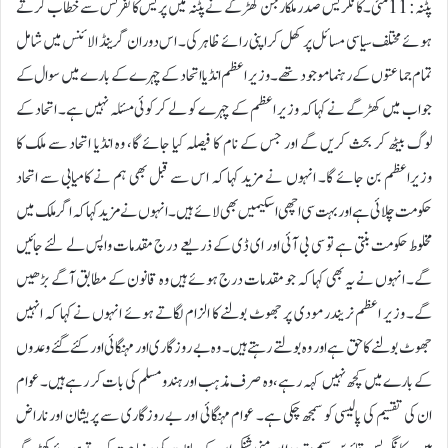
پٹنہ: 11 مئی۔کانگریس صدر ملکارجن کھڑگے نے پٹنہ میں پریس کانفرنس سے خطاب کرتے
ہوئے مختلف سیاسی مسائل پر کھل کر اپنی رائے ظاہر کی۔ اس دوران گرینڈ الائنس میں شامل
تمام جماعتوں کے رہنما موجود تھے۔ وزیر اعظم انڈیا اتحاد کے چہرے کے بارے میں سوال کے
جواب میں کھڑگے نے کہا کہ وزیر اعظم کے چہرے کو لے کر کوئی مسئلہ نہیں ہے۔ اتحاد کے
لوگ بیٹھ کر بحث کریں گے اور جس کے نام کا فیصلہ کیا جائے گا، وہ انڈیا اتحاد سے ملک کا
وزیراعظم بن جائے گا۔ انہوں نے مزید کہا کہ اس سے قبل بھی ہم نے کامیابی سے اتحاد
حکومت چلائی ہے اور بہت سی اچھی اسکیمیں بھی لائے ہیں۔ انہوں نے مزید کہا کہ اگر ملک میں
مخلوط حکومت بنتی ہے تو سی بی آئی اور ای ڈی کے ذریعے درج مقدمات واپس لے لئے جائیں
گے۔ انہوں نے یہ بھی کہا کہ جو مقدمات درج ہوئے ہیں وہ قانون کے مطابق آگے بڑھیں
گے۔ وزیر اعظم نریندر مودی پر جھوٹ بولنے کا الزام لگاتے ہوئے انہوں نے کہا کہ انہیں
جھوٹ بولنے کا حق ہے اور وہ بولتے رہتے ہیں۔ وہ بے روزگاری اور مہنگائی اور کئے گئے وعدوں
کے بارے میں کچھ نہیں کہہ رہے، وہ صرف مذہب اور ہندو مسلم کی بات کر رہے ہیں۔ عوام
ان کی تقسیم کی پالیسی کو سمجھ چکی ہے۔ عوام مہنگائی اور بے روزگاری سے پریشان اور ناراض