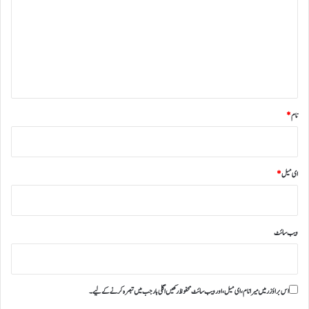
ص
ر
ہ
*
نام
*
ای میل
*
ویب‌ سائٹ
اس براؤزر میں میرا نام، ای میل، اور ویب سائٹ محفوظ رکھیں اگلی بار جب میں تبصرہ کرنے کےلیے۔