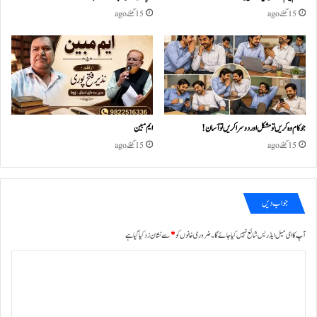
15 گھنٹے ago
15 گھنٹے ago
جو کام وہ کریں تو مشکل اور دوسرا کریں تو آسان !
ایم مبین
15 گھنٹے ago
15 گھنٹے ago
جواب دیں
آپ کا ای میل ایڈریس شائع نہیں کیا جائے گا۔
ضروری خانوں کو
*
سے نشان زد کیا گیا ہے
ت
ب
ص