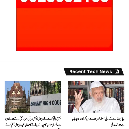
Recent Tech News
سیاسی فائدے کے لیے مسلمانوں اور مدارس کو نشانہ بنایا جا رہا
بمبئی ہائی کورٹ نے ہڑتالی ڈاکٹروں کی سرزنش کرتے ہوئے ان
ہے: ارشد مدنی
سے فوری طور پر کام پر واپس آنے کا مطالبہ کیا۔ہڑتال ختم کرنے