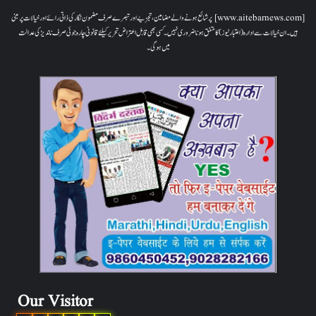
[www.aitebarnews.com] پر شائع ہونے والے مضامین، تجزیے اور تبصرے صرف مضمون نگار کی ذاتی رائے اور خیالات پر مبنی
ہیں۔ ان خیالات سے ادارہ (اعتبار نیوز) کا متفق ہونا ضروری نہیں۔ کسی بھی قابل اعتراض تحریر کیلئے قانونی چارہ جوئی صرف ناندیڑ کی عدالت
میں ہوگی۔
Our Visitor