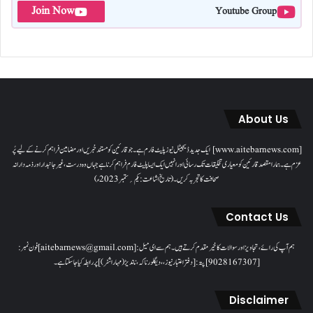
Join Now
Youtube Group
About Us
[www.aitebarnews.com] ایک جدید ڈیجیٹل نیوز پلیٹ فارم ہے۔ جو قارئین کو مستند خبریں اور مضامین فراہم کرنے کے لیے پُر
عزم ہے۔ ہمارا مقصدقارئین کو معیاری تخلیقات تک رسائی اور انہیں ایک ایسا پلیٹ فارم فراہم کرنا ہے جہاں وہ درست، غیر جانبدار اور ذمہ دارانہ
صحافت کا تجربہ کریں۔( تاریخ اشاعت : یکم؍ ستمبر 2023ء)
Contact Us
ہم آپ کی رائے، تجاویز اور سوالات کا خیرمقدم کرتے ہیں۔ ہم سےای میل: [aitebarnews@gmail.com]فون نمبر:
[9028167307]پتہ: [دفتر اعتبار نیوز، ، دیگلور ناکہ، ناندیڑ(مہاراشٹر) ] پر رابطہ کیا جاسکتا ہے۔
Disclaimer