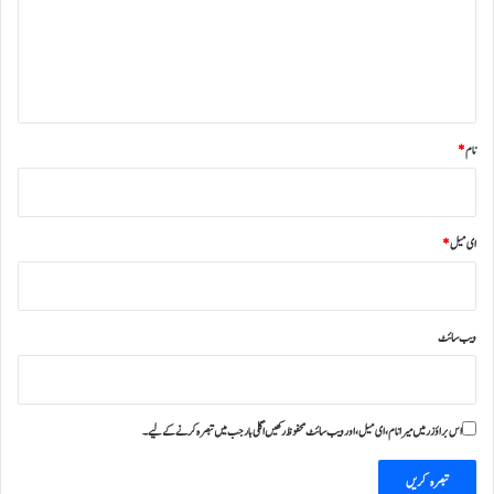
ر
ہ
*
نام
*
ای میل
*
ویب‌ سائٹ
اس براؤزر میں میرا نام، ای میل، اور ویب سائٹ محفوظ رکھیں اگلی بار جب میں تبصرہ کرنے کےلیے۔