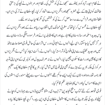
نے نظام حیدرآباد کو ہر پہلو سے سمجھانے کی کوشش کی۔ نظام اور مرہٹوں نے ٹیپو کی بڑھتی
طاقت کو اپنی بقا کے لیے خطرہ سمجھا اور انگریزوں سے اتحاد کر لیا۔ ٹیپو سلطان نے ترکی، ایران،
افغانستان اور فرانس سے مدد حاصل کرنے کی کوششیں کی مگر کامیاب نہ ہو سکے۔
ٹیپو سلطان نے محسوس کر لیا تھا کہ مغربی ممالک میں انقلاب برپا ہونے کے بعد انگریزوں کے
پاس جدید اسلحہ اورساز وسامان کا انبار ہے اور ان کا مقابلہ پرانے اور فرسودہ جنگی ساز وسامان سے
ہرگز نہیں کیا جا سکتا۔ اسی لیے انہوں نے انتہائی دور رس اثرات کی حامل فوجی اصلاحات نافذ
کیں اور جدید تکنیک سے اپنی افواج کو آراستہ کیا۔ انہوں نے راکٹ ایجاد کیا جس نے انگریزوں
کا دن کا چین اور رات کا سکون چھین لیا۔ انہوں نے نہ صرف پیدل اور کولیری کے اوپر اپنی توجہ
مرکوز کی بلکہ بحریہ کے بیڑے کو بھی اپنی فوج میں شامل کیا۔ بحریہ کا قیام سلطان کاایک عظیم
کارنامہ تھا۔ وہ ہندوستان کے ایک ایسے حاکم تھے جنہوں نے سب سے پہلے سمندری راستوں کی
اہمیت کا احساس کیا اور اس کا باضابطہ نظم قائم کیا۔
فوجی قواعد کے لئے کتاب ’فتح المجاہدین‘ ترتیب دی۔ مقناطیسی پہاڑوں سے جہازوں کو بچانے
کیلئے لوہے کی جگہ تابنے کے تاروں کا استعمال سلطان کی ہی دین ہے۔ اگر چہ ٹیپو سلطان کا زیادہ