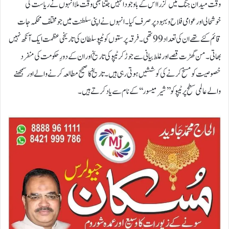
وقت میدان جنگ میں گزرا اس کے باوجو د انہیں جتنا بھی وقت ملا انہوں نے ریاست کی
خوشحالی اور عوامی فلاح و بہبود پر صرف کیا۔ انہوں نے اپنی سلطنت میں جو مختلف محکمہ جات
قائم کئے تھے ان کی تعداد 99 تھی۔فرقہ پرستوں کو ٹیپو سلطان کی تاریخی عظمت ایک آنکھ نہیں
بھاتی۔ من گھڑت قصے اور غلط بیانی سے جوڑکر ٹیپو کی تاریخ اور ان کے دورِ حکومت کی منفرد
خصوصیت کو مسخ کرنے کی کوششیں ہوتی رہی ہیں ۔تاریخ کا صحیح مطالعہ کرنے والے اورسمجھنے
والے عالمی سطح پر ٹیپو کو ’’شیرمیسور‘‘ کے نام سے یاد کرتے ہیں ۔