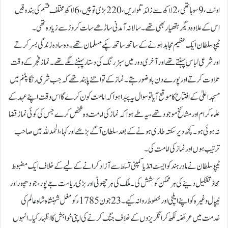
اونٹ، 9سو ہاتھی، 2 لاکھ سے زائد تلواریں، 220 بڑی توپیں، 6 لاکھ مختلف قسم کی بندوقیں
اس کے علاوہ دیگر ہتھیار بھی تھے۔ سالانہ آمدنی ساڑھے سات کروڑ سے زیادہ تھی۔
ٹیپو سلطان ایک عظیم مجاہد ہونے کے ساتھ ساتھ پکے مسلمان تھے۔ وہ ساد ہ زندگی بسر کرتے
اور شرعی لباس پہنتے تھے اور آخری دور میں سبز رنگ کی دستار پہننے لگے تھے۔ نماز فجر کے وقت
تلاوت کرتے اور پورے دن باوضو رہتے۔ نماز کے تو اتنے پابند تھے کہ جب شری رنگاپٹنم میں
مسجد اعلیٰ کے افتتاح کا موقع آیا تو سوال یہ پیدا ہوا کہ امامت کون کرے گا اس وقت اپنے عہد کے
علماء کرام اور مشائخ موجود تھے، یہ طے ہوا کہ نماز کی امامت وہ شخص کرے جس کی کوئی نماز قضا
نہ ہوئی ہو۔ کچھ دیر سکتہ طاری ہونے کے بعد سلطان آگے بڑھے اور کہا، الحمد للہ میں صاحب
ترتیب ہوں اور نماز کی امامت کی۔
ٹیپو سلطان نے مادر ہند کو ایسٹ انڈیا کمپنی تسلط سے آزاد کرانے کے لیے کے خلاف ایک مضبوط
محاذ تشکیل دینے کی ہر ممکن کوشش کی۔ ملک کی ہر چھوٹی اور بڑی ریاست جے پور، جودھپور اور
نیپال وغیرہ کو اپنے ایلچی اور خطوط روانہ کیے۔ 23 جون 1785ء کو مغل شہنشاہ شاہ عالم کی
خدمت میں عریضہ لکھ کر انگریزوں کے خلاف جنگ کرنے کی اپنی خواہش کا اظہار کیا۔ انہوں