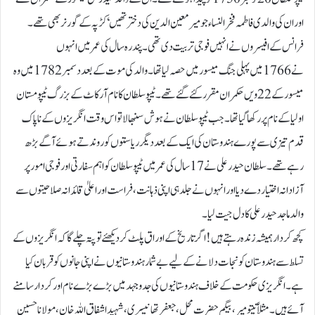
اور ان کی والدی فاطمہ فخرالنساء جو میرمعین الدین کی دختر تھیں‘ کڑپہ کے گورنر بھی تھے۔
فرانس کے افیسروں نے انہیں فوجی تربیت دی تھی۔ پندرہ سال کی عمر میں انہوں
نے 1766میں پہلی جنگ میسور میں حصہ لیاتھا۔ والد کی موت کے بعد دسمبر1782میں وہ
میسور کے 22ویں حکمران مقرر کئے گئے تھے۔ ٹیپو سلطان کا نام آرکاٹ کے بزرگ ٹیپو مستان
اولیا کے نام پر رکھا گیا تھا۔ جب ٹیپو سلطان نے ہوش سنبھالا تو اس وقت انگریزوں کے ناپاک
قدم تیزی سے پورے ہندوستان کی ایک کے بعد دیگر ریاستوں کو روندتے ہوئے آگے بڑھ
رہے تھے۔سلطان حیدر علی نے 17 سال کی عمر میں ٹیپو سلطان کو اہم سفارتی اور فوجی امور پر
آزادانہ اختیار دے دیا اور انہوں نے جلد ہی اپنی ذہانت، فراست اور اعلیٰ قائدانہ صلاحیتوں سے
والد ماجد حیدر علی کا دل جیت لیا۔
کچھ کردار ہمیشہ زندہ رہتے ہیں !اگرتاریخ کے اوراق پلٹ کر دیکھئے تو پتہ چلے گا کہ انگریزوں کے
تسلط سے ہندوستان کو نجات دلانے کے لیے بے شمار ہندوستانیوں نے اپنی جانوں کو قربان کیا
ہے۔انگریزی حکومت کے خلاف ہندوستانیوں کی جدوجہد میں بڑے بڑے نام اور کردار سامنے
آئے ہیں۔ مثلاً تیتو میر، بیگم حضرت محل،جعفر تھانیسری،شہید اشفاق اللہ خان، مولاناحسین