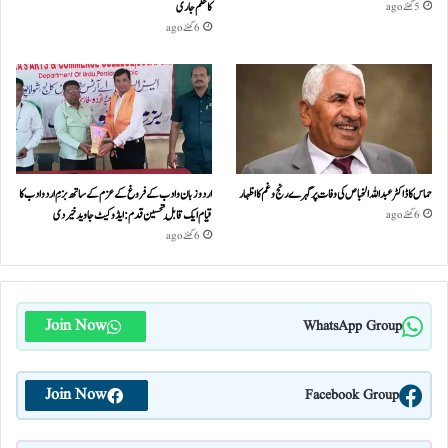
کا حکم جاری
5 گھنٹے ago
6 گھنٹے ago
حماس کا ڈاکٹر عبداللہ الخباص کی وفات پر گہرے رنج وغم کااظہار
اردو زبان و ادب کے فروغ کے عزم کے ساتھ بزمِ اردو ادب کا
قیام ایک قابلِ تحسین قدم : ایڈوکیٹ جاوید خیردی
6 گھنٹے ago
6 گھنٹے ago
Join Now
WhatsApp Group
Join Now
Facebook Group