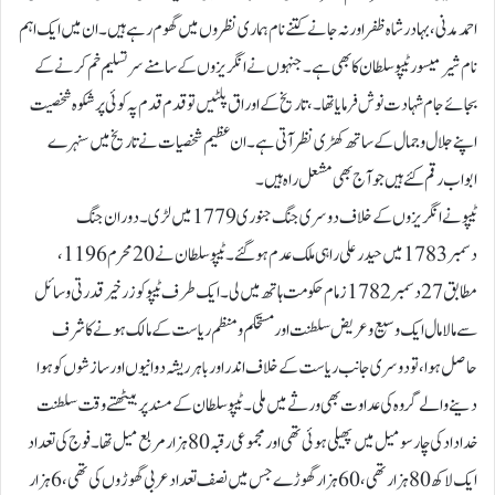
احمد مدنی،بہادرشاہ ظفر اور نہ جانے کتنے نام ہماری نظروں میں گھوم رہے ہیں۔ ان میں ایک اہم
نام شیر میسور ٹیپو سلطان کا بھی ہے۔ جنہوں نے انگریزوں کے سامنے سرتسلیم خم کرنے کے
بجائے جام شہادت نوش فرمایا تھا۔، تاریخ کے اوراق پلٹیں تو قدم قدم پہ کوئی پر شکوہ شخصیت
اپنے جلال و جمال کے ساتھ کھڑی نظر آتی ہے۔ ان عظیم شخصیات نے تاریخ میں سنہرے
ابواب رقم کئے ہیں جو آج بھی مشعل راہ ہیں۔
ٹیپو نے انگریزوں کے خلاف دوسری جنگ جنوری 1779 میں لڑی ۔دوران جنگ
دسمبر 1783 میں حیدر علی راہی ملک عدم ہو گئے۔ٹیپو سلطان نے 20 محرم 1196،
مطابق 27 دسمبر 1782 زمام حکومت ہاتھ میں لی۔ ایک طرف ٹیپو کو زرخیر قدرتی وسائل
سے مالامال ایک وسیع وعریض سلطنت اور مستحکم ومنظم ریاست کے مالک ہونے کا شرف
حاصل ہوا، تو دوسری جانب ریاست کے خلاف اندر اور باہر ریشہ دوانیوں اور سازشوں کو ہوا
دینے والے گروہ کی عداوت بھی ورثے میں ملی۔ٹیپو سلطان کے مسند پر بیٹھتے وقت سلطنت
خداداد کی چار سو میل میں پھیلی ہوئی تھی اور مجموعی رقبہ 80 ہزار مربع میل تھا۔ فوج کی تعداد
ایک لاکھ 80 ہزار تھی، 60 ہزار گھوڑے جس میں نصف تعداد عربی گھوڑوں کی تھی، 6 ہزار