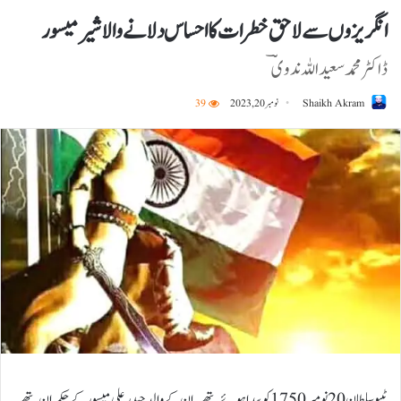
انگریز وں سے لاحق خطرات کا احساس دلانے والا شیرمیسور
ڈاکٹرمحمدسعیداللہ ندویؔ
Shaikh Akram
نومبر 20, 2023
39
ٹیپو سلطان20نومبر1750کو پیدا ہوئے تھے۔ ان کے والد حیدر علی میسور کے حکمران تھے