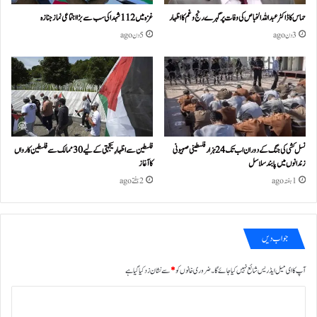
حماس کا ڈاکٹر عبداللہ الخباص کی وفات پر گہرے رنج وغم کااظہار
غزہ میں 112 شہدا کی سب سے بڑا اجتماعی نماز جنازہ
3 دن ago
5 دن ago
نسل کشی کی جنگ کے دوران اب تک 24ہزار فلسطینی صہیونی
فلسطین سے اظہارِ یکجہتی کے لیے 30 ممالک سے فلسطین کارواں
زندانوں میں پابند سلاسل
کا آغاز
1 ہفتہ ago
2 ہفتے ago
جواب دیں
آپ کا ای میل ایڈریس شائع نہیں کیا جائے گا۔
ضروری خانوں کو
*
سے نشان زد کیا گیا ہے
ت