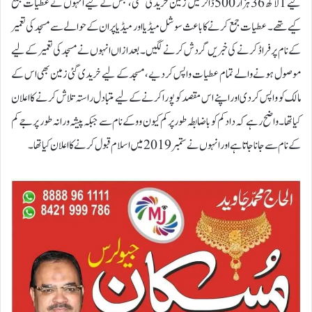
لیے 1 لاکھ 36 ہزار 500 ڈالر میں زمین خریدی تھی، جس کے لیے انہوں نے عطیات جمع
کیے تھے۔عطیات جمع کرنے کا باعث سوشل میڈیا اور میڈیا پر ان کے حوالے سے مسجد کی تعمیر
کے نام پر فراڈ کرنے کی خبریں گردش کرنے لگیں۔بعدازاں انہوں نے مسجد کی تعمیر کے لیے
موصول ہونے والے تمام عطیات واپس کردیے، مسجد کے لیے خریدی گئی زمین بھی اس کے
مالک کو واپس کردی اور اپنے اس مقصد کو پورا کرنے کے لیے متبادل راستہ تلاش کرنے کا اعلان
کیا تھا۔واضح رہے کہ داد کم کو باضابطہ طور پر کم کیون وو کے نام سے جبکہ پیشہ ورانہ طور پر جے کم
کے نام سے جانا جاتا ہے اور انہوں نے ستمبر 2019 میں اسلام قبول کرنے کا اعلان کیا تھا۔