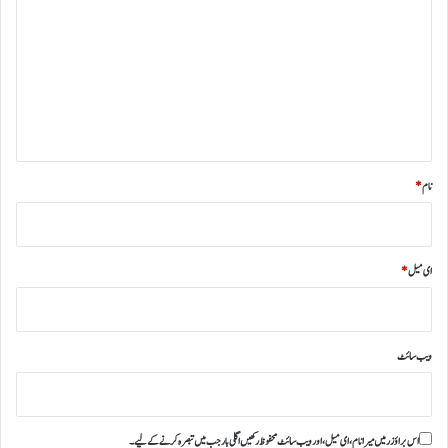
ب
ص
ر
ہ
*
نام
*
ای میل
*
ویب‌ سائٹ
اس براؤزر میں میرا نام، ای میل، اور ویب سائٹ محفوظ رکھیں اگلی بار جب میں تبصرہ کرنے کےلیے۔