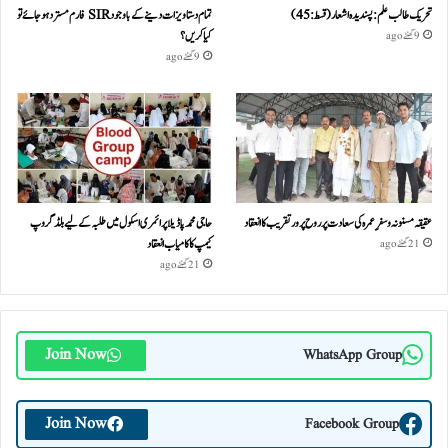
تحریک طالب علم: پسندیدہ اشعار (قسط:45)
تمام دستاویزات دینے کے باوجود SIR فارم مسترد ہو جائے تو
کیا کریں؟
9 گھنٹے ago
9 گھنٹے ago
عقیقہ مسنونہ و سفرِ عمرہ کی سعادت پر روح پرور تقریب کا انعقاد
حاجی محمد پاڈیلا پرائمری اسکول میں طلبہ کے لیے بلڈ گروپ
کیمپ کا کامیاب انعقاد
21 گھنٹے ago
21 گھنٹے ago
Join Now
WhatsApp Group
Join Now
Facebook Group