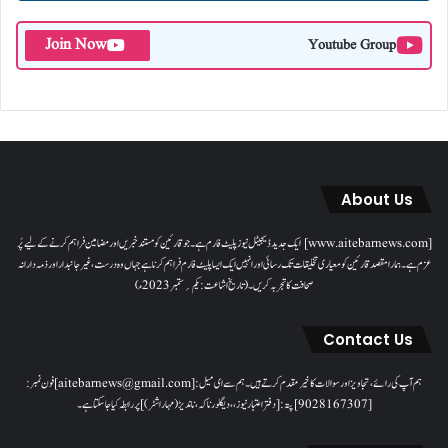
Join Now
Youtube Group
About Us
[www.aitebarnews.com] ایک جدید ڈیجیٹل نیوز پلیٹ فارم ہے۔ جو قارئین کو مستند خبریں اور مضامین فراہم کرنے کے لیے پُر
عزم ہے۔ ہمارا مقصدقارئین کو معیاری تخلیقات تک رسائی اور انہیں ایک ایسا پلیٹ فارم فراہم کرنا ہے جہاں وہ درست، غیر جانبدار اور ذمہ دارانہ
صحافت کا تجربہ کریں۔( تاریخ اشاعت : یکم؍ ستمبر 2023ء)
Contact Us
ہم آپ کی رائے، تجاویز اور سوالات کا خیرمقدم کرتے ہیں۔ ہم سےای میل: [aitebarnews@gmail.com]فون نمبر:
[9028167307]پتہ: [دفتر اعتبار نیوز، ، دیگلور ناکہ، ناندیڑ(مہاراشٹر) ] پر رابطہ کیا جاسکتا ہے۔