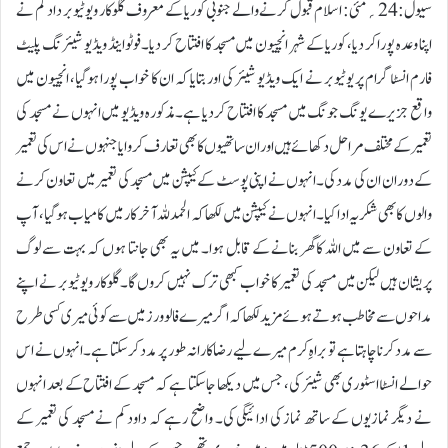
سیول:24؍مئی: اسلام قبول کرنے والے جنوبی کوریا کے معروف گلوکار و یوٹیوبر داد کم نے
اپنا وعدہ پورا کر دیا، کوریا کے شہر انچیون میں مسجد کا افتتاح کر دیا۔فوٹو اینڈ ویڈیو شیئرنگ پلیٹ
فارم انسٹاگرام پر یوٹیوبر نے ایک ویڈیو شیئر کی اور بتایا کہ ان کا خواب پورا ہوگیا، انچیون میں
واقع جزیرے یونگ جونگ میں مسجد کا افتتاح کردیا ہے۔مذکورہ ویڈیو میں انہوں نے مسجد کی
تعمیر کے مختلف مراحل دکھائے ہیں اور ان ساتھیوں کا بھی تعارف کروایا جنہوں نے اس کی تعمیر
کے دوران ان کی مدد کی۔انہوں نے اپنی پوسٹ کے کیپشن میں مسجد کی تعمیر میں تعاون کرنے
والوں کا بھی شکریہ ادا کیا۔انہوں نے کیپشن میں لکھا کہ الحمدللہ آخر کار میں کامیاب ہوگیا، آپ
کے تعاون سے میں اللہ کا گھر بنانے کے قابل ہوا۔ میں یہ بھی جانتا ہوں کہ بہت سے لوگ
پریشان ہیں لیکن میں مسجد کی تعمیر کا خواب کبھی ترک نہیں کروں گا۔گلوکار و یوٹیوبر نے اپنے
مداحوں سے مخاطب ہوتے ہوئے مزید لکھا کہ اگر میرے فالوورز میں سے کوئی میری کسی طرح
سے مدد کرنا چاہتا ہے تو براہِ کرم میرے لیے رضاکارانہ طور پر مدد کرسکتا ہے۔انہوں نے اس
حوالے انسٹااسٹوری بھی شیئر کی، جس میں دیکھا جاسکتا ہے کہ مسجد کے افتتاح کے بعد انہوں
نے دیگر نمازیوں کے ساتھ نماز کی ادائیگی کی۔ واضح رہے کہ داود کم نے مسجد کی تعمیر کے