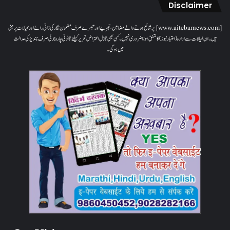
Disclaimer
[www.aitebarnews.com] پر شائع ہونے والے مضامین، تجزیے اور تبصرے صرف مضمون نگار کی ذاتی رائے اور خیالات پر مبنی
ہیں۔ ان خیالات سے ادارہ (اعتبار نیوز) کا متفق ہونا ضروری نہیں۔ کسی بھی قابل اعتراض تحریر کیلئے قانونی چارہ جوئی صرف ناندیڑ کی عدالت
میں ہوگی۔