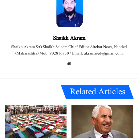
Shaikh Akram
Shaikh Akram S/O Shaikh Saleem Chief Editor Aitebar News, Nanded
(Maharashtra) Mob: 9028167307 Email: akram.ned@gmail.com
We
bsit
e
Related Articles