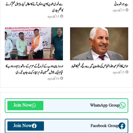
ہے: ارشد مدنی
سے فوری طور پر کام پر واپس آنے کا مطالبہ کیا۔ہڑتال ختم کرنے
کا حکم جاری
15 گھنٹے ago
15 گھنٹے ago
حماس کا ڈاکٹر عبداللہ الخباص کی وفات پر گہرے رنج وغم کااظہار
اردو زبان و ادب کے فروغ کے عزم کے ساتھ بزمِ اردو ادب کا
قیام ایک قابلِ تحسین قدم : ایڈوکیٹ جاوید خیردی
15 گھنٹے ago
16 گھنٹے ago
Join Now
WhatsApp Group
Join Now
Facebook Group