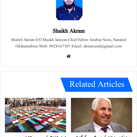
Shaikh Akram
Shaikh Akram S/O Shaikh Saleem Chief Editor Aitebar News, Nanded
(Maharashtra) Mob: 9028167307 Email: akram.ned@gmail.com
We
bsit
e
Related Articles