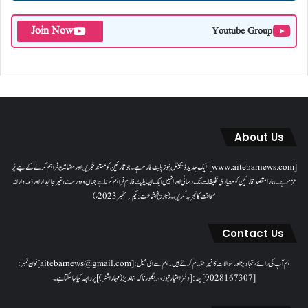
Join Now
Youtube Group
About Us
[www.aitebarnews.com] ایک جدید ڈیجیٹل نیوز پلیٹ فارم ہے۔ جو قارئین کو مستند خبریں اور مضامین فراہم کرنے کے لیے پُر
عزم ہے۔ ہمارا مقصدقارئین کو معیاری تخلیقات تک رسائی اور انہیں ایک ایسا پلیٹ فارم فراہم کرنا ہے جہاں وہ درست، غیر جانبدار اور ذمہ دارانہ
صحافت کا تجربہ کریں۔( تاریخ اشاعت : یکم؍ ستمبر 2023ء)
Contact Us
ہم آپ کی رائے، تجاویز اور سوالات کا خیرمقدم کرتے ہیں۔ ہم سےای میل: [aitebarnews@gmail.com]فون نمبر:
[9028167307]پتہ: [دفتر اعتبار نیوز، ، دیگلور ناکہ، ناندیڑ(مہاراشٹر) ] پر رابطہ کیا جاسکتا ہے۔