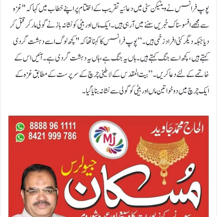
پوپ فرانسس نے ویٹیکن سٹی میں دعائیہ تقریب کے اختتام پر اپنے خطاب میں کہا کہ "غزہ
سے مجھے افسوسناک خبریں سننے میں آرہی ہیں۔ ایک ماں اور بیٹی کو نشانہ باز نے گولی مار کر قتل کر
دیا جبکہ دیگر کئی افراد زخمی ہیں۔”پوپ فرانسس کا کہنا تھا کہ "کچھ لوگ اسے دہشت گردی
کہتے ہیں، کچھ اسے جنگ کہتے ہیں۔ ہاں یہ جنگ ہے، ہاں یہ دہشت گردی ہے۔ آئیں اس کے
خاتمے کے لئے دعا کریں۔”بیت المقدس کے لاطینی چرچ کے سرپرست کے مطابق غزہ کے
ایک چرچ میں دو خواتین ماں اور بیٹی کو گولی سے نشانہ بنایا گیا۔