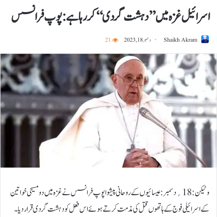
اسرائیل غزہ میں ’’ دہشت گردی‘‘ کررہا ہے: پوپ فرانسس
Shaikh Akram
دسمبر 18, 2023
21
وٹیکن:18؍دسمبر:عیسائیوں کے روحانی پیشوا پوپ فرانسس نے غزہ میں دو مسیحی خواتین
کے اسرائیلی فوج کے ہاتھوں قتل کی مذمت کرتے ہوئے اس فعل کو دہشت گردی قرار دیا۔