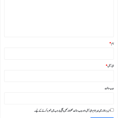
ص
ر
ہ
*
نام
*
ای میل
*
ویب‌ سائٹ
اس براؤزر میں میرا نام، ای میل، اور ویب سائٹ محفوظ رکھیں اگلی بار جب میں تبصرہ کرنے کےلیے۔