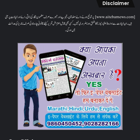
Disclaimer
[www.aitebarnews.com] پر شائع ہونے والے مضامین، تجزیے اور تبصرے صرف مضمون نگار کی ذاتی رائے اور خیالات پر مبنی
ہیں۔ ان خیالات سے ادارہ (اعتبار نیوز) کا متفق ہونا ضروری نہیں۔ کسی بھی قابل اعتراض تحریر کیلئے قانونی چارہ جوئی صرف ناندیڑ کی عدالت
میں ہوگی۔