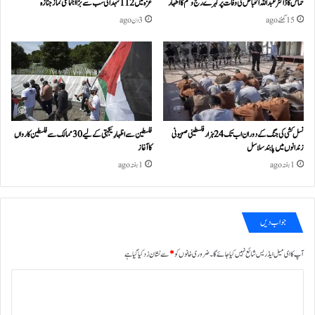
حماس کا ڈاکٹر عبداللہ الخباص کی وفات پر گہرے رنج وغم کااظہار
غزہ میں 112 شہدا کی سب سے بڑا اجتماعی نماز جنازہ
15 گھنٹے ago
3 دن ago
نسل کشی کی جنگ کے دوران اب تک 24ہزار فلسطینی صہیونی
فلسطین سے اظہارِ یکجہتی کے لیے 30 ممالک سے فلسطین کارواں
زندانوں میں پابند سلاسل
کا آغاز
1 ہفتہ ago
1 ہفتہ ago
جواب دیں
آپ کا ای میل ایڈریس شائع نہیں کیا جائے گا۔
ضروری خانوں کو
*
سے نشان زد کیا گیا ہے
ت
ب