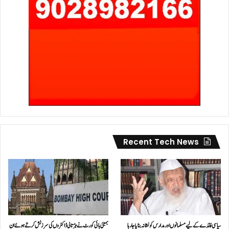
Recent Tech News
سیاسی فائدے کے لیے مسلمانوں اور مدارس کو نشانہ بنایا جا رہا
بمبئی ہائی کورٹ نے ہڑتالی ڈاکٹروں کی سرزنش کرتے ہوئے ان