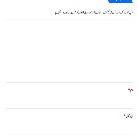
آپ کا ای میل ایڈریس شائع نہیں کیا جائے گا۔
ضروری خانوں کو
*
سے نشان زد کیا گیا ہے
ت
ب
ص
ر
ہ
*
نام
*
ای میل
*