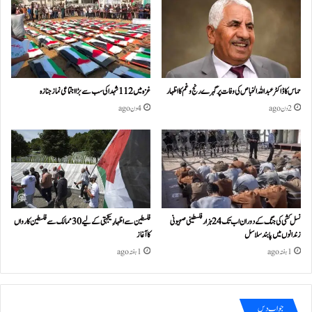
حماس کا ڈاکٹر عبداللہ الخباص کی وفات پر گہرے رنج وغم کااظہار
غزہ میں 112 شہدا کی سب سے بڑا اجتماعی نماز جنازہ
2 دن ago
4 دن ago
نسل کشی کی جنگ کے دوران اب تک 24ہزار فلسطینی صہیونی
فلسطین سے اظہارِ یکجہتی کے لیے 30 ممالک سے فلسطین کارواں
زندانوں میں پابند سلاسل
کا آغاز
1 ہفتہ ago
1 ہفتہ ago
جواب دیں