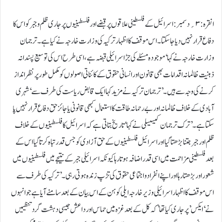
انقرہ:۳؍دسمبر:اسرائیل کے فلسطینی علاقوں پر قبضے اور فلسطینیوں پر جاری ظلم و جبر کو اس کا
دفاع قرار نہیں دیا جا سکتا۔ اس موقف کا اظہار ترکیہ کی وزارت خارجہ نے کیا ہے۔ترجمان
وزارت خارجہ نے کہا ‘ موجودہ مسئلے کی جڑ اسرائیلی قبضہ ہے، اسی طرح اس کی توسیع پسندانہ
ذہنیت ظالمانہ اقدامات بھی قانون اور انسانی حقوق کے کائناتی اصولوں کو مکمل طور پر نظر انداز
کرنے کی وجہ سے ہیں۔’ترجمان ترکیہ نے مزید کہا ایک قابض ریاست کی طرف سے ‘ شہری
آبادی کے خلاف ظالمانہ اور بے رحمانہ طاقت کا استعمال کبھی قانونی یا جائز حق دفاع قرار نہیں پا
سکتا ہے۔’ترک ترجمان کیسیسلی نے کہا ‘ تاریخ بتاتی ہے کہ اسرائیل کا فلسطینیوں کے خلاف
ظلم اور جبر جتنا بڑھتا گیا اور اسرائیل فلسطینیوں کے حق آزادی کو جس قدر تباہ کرتا گیا اس کے
بعد فلسطینی مزاحمت میں اسی قدر اضافہ ہوتا رہا کیونکہ اسرائیلی جبر کے نتیجے میں فلسطینیوں میں
شعور اور بڑھتا رہا اور اپنے انفراد و اجتماعی حقوق کی تڑپ زندہ ہوتی رہی۔’ترکیہ کی طرف سے
اس موقف کا اظہار اسرائیلی وزیر خارجہ ایلی کوہن کے اس بیان کے بعد سامنے آیا ہے جو انہوں
نے ‘ایکس’ پر جاری کیا تھا’ کہ کل کے بعد غزہ میں حماس اور داعش جیسی دہشت گرد تنظیمیں