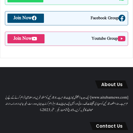
Join Now
Facebook Group
Join Now
Youtube Group
About Us
[www.aitebarnews.com] ایک جدید ڈیجیٹل نیوز پلیٹ فارم ہے۔ جو قارئین کو مستند خبریں اور مضامین فراہم کرنے کے لیے پُر
عزم ہے۔ ہمارا مقصدقارئین کو معیاری تخلیقات تک رسائی اور انہیں ایک ایسا پلیٹ فارم فراہم کرنا ہے جہاں وہ درست، غیر جانبدار اور ذمہ دارانہ
صحافت کا تجربہ کریں۔( تاریخ اشاعت : یکم؍ ستمبر 2023ء)
Contact Us