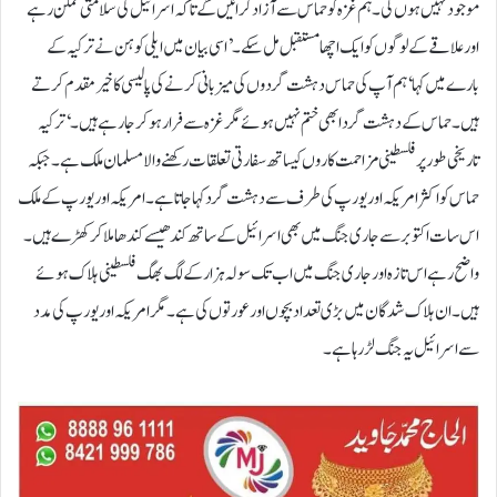
موجود نہیں ہوں گی۔ ہم غزہ کو حماس سے آزاد کرائیں گے تاکہ اسرائیل کی سلامتی ممکن رہے
اور علاقے کے لوگوں کو ایک اچھا مستقبل مل سکے۔’اسی بیان میں ایلی کوہن نے ترکیہ کے
بارے میں کہا ‘ ہم آپ کی حماس دہشت گردوں کی میزبانی کرنے کی پالیسی کا خیر مقدم کرتے
ہیں۔حماس کے دہشت گرد ابھی ختم نہیں ہوئے مگر غزہ سے فرار ہو کر جا رہے ہیں۔ ‘ترکیہ
تاریخی طور پر فلسطینی مزاحمت کاروں کیساتھ سفارتی تعلقات رکھنے والا مسلمان ملک ہے۔ جبکہ
حماس کو اکثر امریکہ اور یورپ کی طرف سے دہشت گرد کہا جاتا ہے۔امریکہ اور یورپ کے ملک
اس سات اکتوبر سے جاری جنگ میں بھی اسرائیل کے ساتھ کندھیسے کندھا ملا کر کھڑے ہیں۔
واضح رہے اس تازہ اور جاری جنگ میں اب تک سولہ ہزار کے لگ بھگ فلسطینی ہلاک ہوئے
ہیں۔ ان ہلاک شدگان میں بڑی تعداد بچوں اور عورتوں کی ہے۔ مگر امریکہ اور یورپ کی مدد
سے اسرائیل یہ جنگ لڑ رہا ہے۔