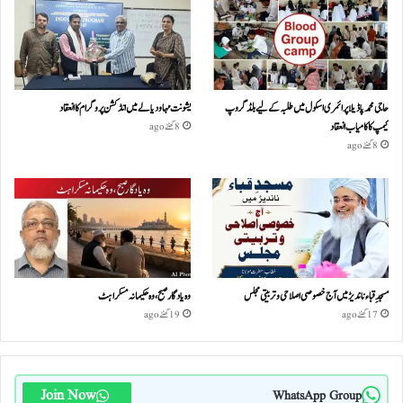
حاجی محمد پاڈیلا پرائمری اسکول میں طلبہ کے لیے بلڈ گروپ
یشونت مہا ودیالے میں انڈکشن پروگرام کا انعقاد
کیمپ کا کامیاب انعقاد
8 گھنٹے ago
8 گھنٹے ago
مسجدِ قباء ناندیڑ میں آج خصوصی اصلاحی و تربیتی مجلس
وہ یادگار صبح، وہ حکیمانہ مسکراہٹ
17 گھنٹے ago
19 گھنٹے ago
Join Now
WhatsApp Group