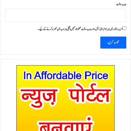
ویب‌ سائٹ
اس براؤزر میں میرا نام، ای میل، اور ویب سائٹ محفوظ رکھیں اگلی بار جب میں تبصرہ کرنے کےلیے۔