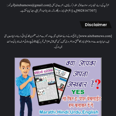
ہم آپ کی رائے، تجاویز اور سوالات کا خیرمقدم کرتے ہیں۔ ہم سےای میل: [aitebarnews@gmail.com]فون نمبر:
[9028167307]پتہ: [دفتر اعتبار نیوز، ، دیگلور ناکہ، ناندیڑ(مہاراشٹر) ] پر رابطہ کیا جاسکتا ہے۔
Disclaimer
[www.aitebarnews.com] پر شائع ہونے والے مضامین، تجزیے اور تبصرے صرف مضمون نگار کی ذاتی رائے اور خیالات پر مبنی
ہیں۔ ان خیالات سے ادارہ (اعتبار نیوز) کا متفق ہونا ضروری نہیں۔ کسی بھی قابل اعتراض تحریر کیلئے قانونی چارہ جوئی صرف ناندیڑ کی عدالت
میں ہوگی۔