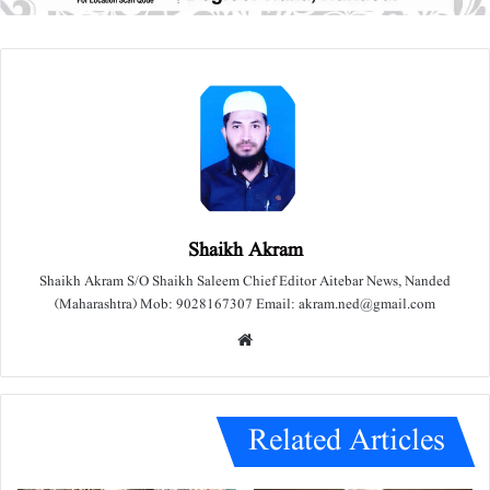
Shaikh Akram
Shaikh Akram S/O Shaikh Saleem Chief Editor Aitebar News, Nanded
(Maharashtra) Mob: 9028167307 Email: akram.ned@gmail.com
We
bsit
e
Related Articles