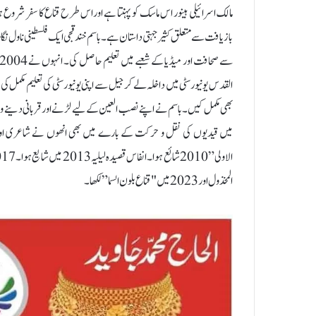
مالک اسرائیلی ہینور اس ماسک کو پہنتا ہے اوراس طرح قناع کا سفر شروع ہ
القدس یونیورسٹی میں داخلہ لے کر جیل سے اپنی یونیورسٹی کی تعلیم مکمل ک
بھی مکمل کیں۔باسم نے اپنے نصب العین کے لیے لڑنے اور قربانی دینے والی
میں قیدیوں کی نقل و حرکت کے بارے میں بھی انھوں نے شاعری اور
المخذول اور 2023 میں "قناع بلون السما”لکھا۔