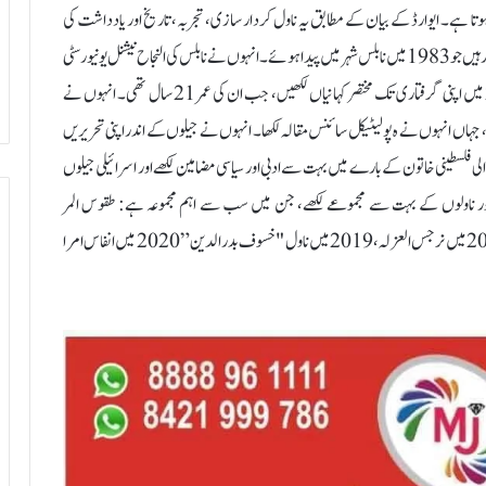
وتا ہے۔ ایوارڈ کے بیان کے مطابق یہ ناول کردار سازی، تجربہ، تاریخ اور یادداشت کی
بازیافت سے متعلق کثیر جہتی داستان ہے۔ باسم خندقجی ایک فلسطینی ناول نگار ہیں جو 1983 میں نابلس شہر میں پیدا ہوئے۔ انہوں نے نابلس کی النجاح نیشنل یونیورسٹی
سے صحافت اور میڈیا کے شعبے میں تعلیم حاصل کی۔ انہوں نے 2004 میں اپنی گرفتاری تک مختصر کہانیاں لکھیں، جب ان کی عمر 21 سال تھی۔ انہوں نے
ی، جہاں انہوں نے ہ پولیٹیکل سائنس مقالہ لکھا۔ انہوں نے جیلوں کے اندر اپنی تحریریں
 فلسطینی خاتون کے بارے میں بہت سے ادبی اور سیاسی مضامین لکھے اور اسرائیلی جیلوں
 ناولوں کے بہت سے مجموعے لکھے، جن میں سب سے اہم مجموعہ ہے: طقوس المر
الاولی” 2010 شائع ہوا۔انفاس قصیدہ لیلیہ 2013 میں شایع ہوا۔2017 میں نرجس العزلہ،2019 میں ناول "خسوف بدرالدین ” 2020 میں انفاس امرا