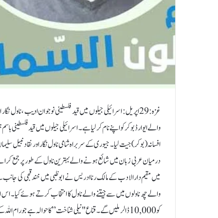
غزہ:29اپریل: اسرائیلی جیلوں میں قید فلسطینی نوجوان ادیب ، ناو
کو 10,000 ڈالر ملیں گے۔ قناع "نیلی شناخت” کا حوالہ ہے جو رام