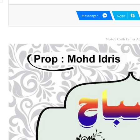
Messenger
Skype
Misbah Cloth Center Ad