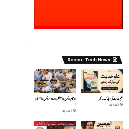
Recent Tech News
علمِ حدیث کی مبارک زنجیر
جو کام وہ کریں تو مشکل اور دوسرا کریں تو آسان
!
3 گھنٹے ago
3 گھنٹے ago