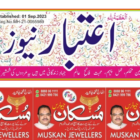
कया अप