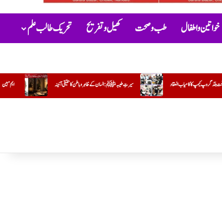
خواتین و اطفال
طب و صحت
کھیل و تفریح
تحریک طالب علم
طیبہﷺ: انسان کے ظاہر و باطن کا حقیقی آئینہ
ایم مبین
جو کام وہ کریں تو مشکل اور دوسرا کریں تو آسان !