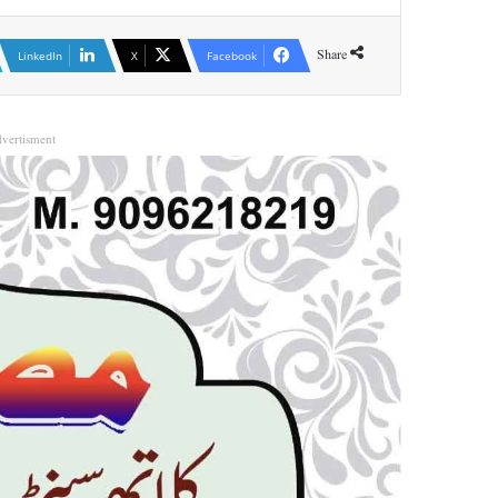
Share
LinkedIn
X
Facebook
vertisment