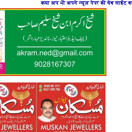
 भी अपने न्यूज़ पेपर की वेब साईट बनाना चाहते है या फिर न्य