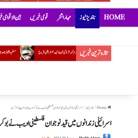
HOME
ناندیڑ نیوز
مہاراشٹر
قومی خبریں
بین الاقوامی 
تازہ ترین خبریں
مسلم ویلفیئر ایسوسی ایشن کے ضلع یوتھ صدر کے عہدے پر ضرار احمد قریشی کی تقرری
Home
/
ناندیڑ نیوز
/
اسرائیلی زندانوں میں قید نوجوان فلسطینی ادیب نے بوکر ادب ایوارڈ اپنے نام کرلیا
اسرائیلی زندانوں میں قید نوجوان فلسطینی ادیب نے بوکر ا