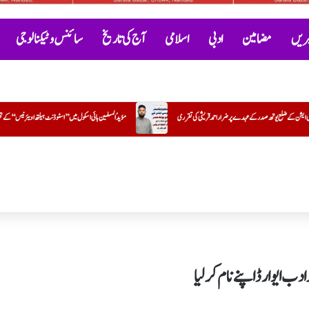
خبریں
مضامین
ادبی
اسلامی
آج کی تاریخ
سائنس و ٹیکنالوجی
مؤیدُ المسلمین ہائی اسکول میں ’’اسٹوڈنٹ ہیلتھ اویئرنیس‘‘ کے تحت بلڈ گروپ کیمپ کا کامیاب انعقاد
سیرتِ 
دب ایوارڈ اپنے نام کرلیا