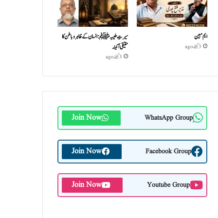
ایم مبین
سیرتِ طیبہﷺ: انسان کے ظاہر و باطن کا
حقیقی آئینہ
3 گھنٹے ago
3 گھنٹے ago
Join Now
WhatsApp Group
Join Now
Facebook Group
Join Now
Youtube Group