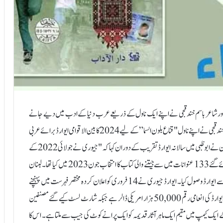
ل نگار اور شاعر باسم خندقجی نے اپنے ایک ناول کے ذریعے عرب دنیا کے ادب میں دیے جانے
والے ایوارڈ بوکر کو اپنے نام کرلیا ہے۔ اسرائیلی جیلوں میں قید فلسطینی باسم خندقجی نے اپنے ناول "قناع بلون السما ” کے لیے 2024 کا بین الاقوامی ایوارڈ برائے عربی
افسانہ (بوکر) جیت لیا۔ جیوری کے سربراہ شامی ناول نگار اور نقاد نبیل سلیمان نے ابوظبی میں سالانہ ایوارڈ تقریب کے دوران کہا کہ "جیوری نے جولائی 2022 کے
درمیان عربی زبان میں شائع ہونے والے بہترین ناول کے طور پر جمع کرائے گئے 133 عنوانات میں سے جیتنے والی کتاب کا انتخاب جون2023 میں کیا تھا۔ لبنان
میں مقیم دارالادب کے مالک رنا ادریس نے ابوظبی میں خندقجی کی جانب سے ایوارڈ وصول کیا۔ ایوارڈ جیوری نے 14 فروری کو اعلان کردہ مختصر فہرست میں پہنچنے
والے چھ ناولوں میں سے جیتنے والے ناول کا انتخاب کرتے ہوئے کیا۔ اس ایوارڈ کی انعامی رقم 50,000 ہزار امریکی ڈالر ہے جبکہ شارٹ لسٹ کیے گئے مصنفین
 اللہ کے ایک کیمپ میں مقیم ایک ماہر آثار قدیمہ کوایک پرانے کوٹ کی جیب سے ملتا ہے۔ اس کا