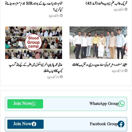
تحریک طالب علم: پسندیدہ اشعار (قسط:45)
تمام دستاویزات دینے کے باوجود SIR فارم مسترد ہو جائے تو
کیا کریں؟
6 گھنٹے ago
6 گھنٹے ago
عقیقہ مسنونہ و سفرِ عمرہ کی سعادت پر روح پرور تقریب کا انعقاد
حاجی محمد پاڈیلا پرائمری اسکول میں طلبہ کے لیے بلڈ گروپ
کیمپ کا کامیاب انعقاد
18 گھنٹے ago
18 گھنٹے ago
Join Now
WhatsApp Group
Join Now
Facebook Group