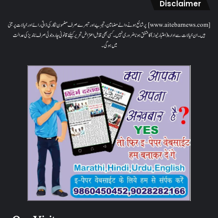
Disclaimer
[www.aitebarnews.com] پر شائع ہونے والے مضامین، تجزیے اور تبصرے صرف مضمون نگار کی ذاتی رائے اور خیالات پر مبنی
ہیں۔ ان خیالات سے ادارہ (اعتبار نیوز) کا متفق ہونا ضروری نہیں۔ کسی بھی قابل اعتراض تحریر کیلئے قانونی چارہ جوئی صرف ناندیڑ کی عدالت
میں ہوگی۔