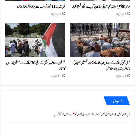
حماس کا ڈاکٹر عبداللہ الخباص کی وفات پر گہرے رنج وغم کااظہار
غزہ میں 112 شہدا کی سب سے بڑا اجتماعی نماز جنازہ
3 دن ago
5 دن ago
نسل کشی کی جنگ کے دوران اب تک 24ہزار فلسطینی صہیونی
فلسطین سے اظہارِ یکجہتی کے لیے 30 ممالک سے فلسطین کارواں
زندانوں میں پابند سلاسل
کا آغاز
1 ہفتہ ago
2 ہفتے ago
جواب دیں
آپ کا ای میل ایڈریس شائع نہیں کیا جائے گا۔
ضروری خانوں کو
*
سے نشان زد کیا گیا ہے
ت
ب