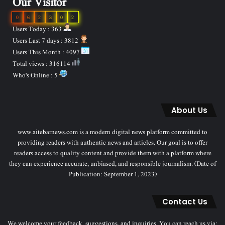
Our Visitor
0
6
2
3
0
2
Users Today : 363
Users Last 7 days : 3812
Users This Month : 4097
Total views : 316114
Who's Online : 5
About Us
www.aitebarnews.com is a modern digital news platform committed to
providing readers with authentic news and articles. Our goal is to offer
readers access to quality content and provide them with a platform where
they can experience accurate, unbiased, and responsible journalism. (Date of
Publication: September 1, 2023)
Contact Us
We welcome your feedback, suggestions, and inquiries. You can reach us via: