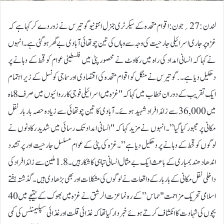
لندن :27؍جون:اقوام متحدہ کے سیکرٹری جنرل انتونیو گوتیرس نے زور دے کر کہا ہے کہ
غزہ پر جاری اسرائیلی جارحیت کی وجہ سے وہاں کی تین چوتھائی آبادی بے گھر ہو گئی ہے۔انہوں
نے کہا کہ انسانی امداد کی راہ میں رکاوٹ نے محصور پٹی میں فلسطینی عوام کو قحط کے دہانے پر
دھکیل دیا ہے۔ .گوتیرس نے منگل کو اقوام متحدہ کی اقتصادی اور سماجی کونسل کے زیر اہتمام
ایک تقریب کے دوران خطاب میں کہا کہ "غزہ میں اسرائیلی فوجی کارروائیوں میں صرف 8 ماہ
میں 36,000 سے زائد افراد شہید ہوئے۔ آبادی کا تین چوتھائی سے زیادہ حصہ بار بار نقل
مکانی پر مجبور کیا گیا”۔انہوں نے مزید کہا کہ "انسانی امداد تک رسائی میں شدید رکاوٹوں نے
لوگوں کو قحط کے دہانے پر دھکیل دیا ہے”۔غزہ کی پٹی کے عوام مسلسل جارحیت اور پرتشدد
اندھا دھند بمباری کے باعث ایک بے مثال انسانی تباہی کا شکار ہیں۔ 1.8 ملین سے زائد افراد کی
داخلی نقل مکانی کے بار بار کے واقعات نے لوگوں کی مشکلات اور بھی بڑھا دی ہیں۔گذشتہ ہفتے
اسلامی تحریک مزاحمت "حماس” کے رہ نما عزت الرشق نے غزہ میں بھوک کے نتیجے میں 40
بچوں کی شہادت کا انکشاف کرتے ہوئے خبردار کیا تھا کہ غذائی قلت اور غذائی سپلیمنٹس کی کمی