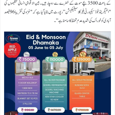
کے باعث 3500 بچے موت کے خطرے سے دوچار ہیں۔بین الاقوامی انسانی تنظیموں کی
"انٹیگریٹڈ فوڈ سیکیورٹی فیز کلاسیفیکیشن” رپورٹ میں بتایا گیا ہے کہ "غزہ کی تقریبا 96 فیصد
آبادی کو خوراک کی شدید عدم تحفظ کا سامنا ہے”۔