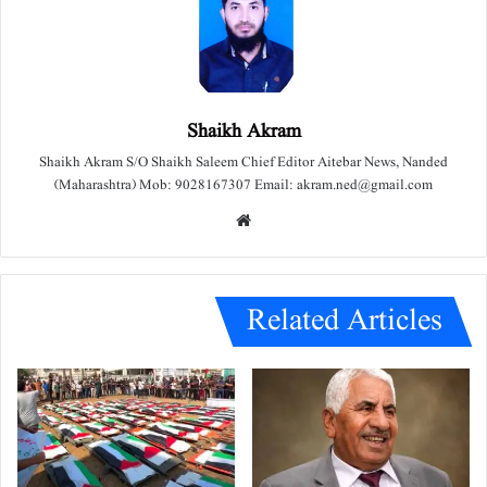
Shaikh Akram
Shaikh Akram S/O Shaikh Saleem Chief Editor Aitebar News, Nanded
(Maharashtra) Mob: 9028167307 Email: akram.ned@gmail.com
We
bsit
e
Related Articles