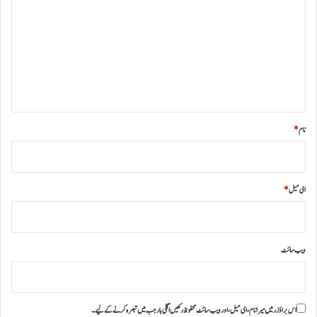
ص
ر
ہ
*
نام
*
ای میل
*
ویب‌ سائٹ
اس براؤزر میں میرا نام، ای میل، اور ویب سائٹ محفوظ رکھیں اگلی بار جب میں تبصرہ کرنے کےلیے۔