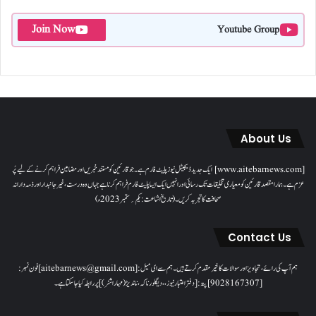
Join Now
Youtube Group
About Us
[www.aitebarnews.com] ایک جدید ڈیجیٹل نیوز پلیٹ فارم ہے۔ جو قارئین کو مستند خبریں اور مضامین فراہم کرنے کے لیے پُر
عزم ہے۔ ہمارا مقصدقارئین کو معیاری تخلیقات تک رسائی اور انہیں ایک ایسا پلیٹ فارم فراہم کرنا ہے جہاں وہ درست، غیر جانبدار اور ذمہ دارانہ
صحافت کا تجربہ کریں۔( تاریخ اشاعت : یکم؍ ستمبر 2023ء)
Contact Us
ہم آپ کی رائے، تجاویز اور سوالات کا خیرمقدم کرتے ہیں۔ ہم سےای میل: [aitebarnews@gmail.com]فون نمبر:
[9028167307]پتہ: [دفتر اعتبار نیوز، ، دیگلور ناکہ، ناندیڑ(مہاراشٹر) ] پر رابطہ کیا جاسکتا ہے۔