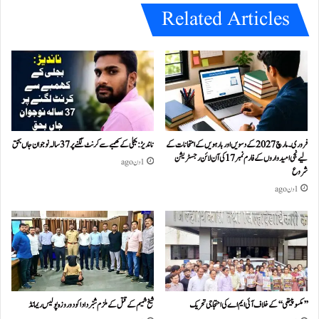
Related Articles
فروری۔مارچ 2027 کے دسویں اور بارہویں کے امتحانات کے
ناندیڑ: بجلی کے کھمبے سے کرنٹ لگنے پر 37 سالہ نوجوان جاں بحق
لیے نجی امیدواروں کے فارم نمبر 17 کی آن لائن رجسٹریشن
1 دن ago
شروع
1 دن ago
’’مکسوپیتھی‘‘ کے خلاف آئی ایم اے کی احتجاجی تحریک
شیخ شمیم کے قتل کے ملزم شبّر دادا کو دو روزہ پولیس ریمانڈ