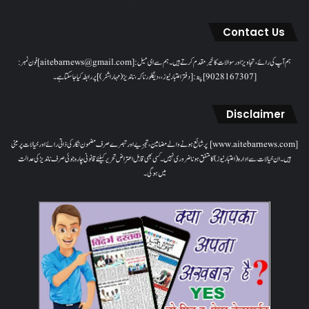
Contact Us
ہم آپ کی رائے، تجاویز اور سوالات کا خیرمقدم کرتے ہیں۔ ہم سےای میل: [aitebarnews@gmail.com]فون نمبر:
[9028167307]پتہ: [دفتر اعتبار نیوز، ، دیگلور ناکہ، ناندیڑ(مہاراشٹر) ] پر رابطہ کیا جاسکتا ہے۔
Disclaimer
[www.aitebarnews.com] پر شائع ہونے والے مضامین، تجزیے اور تبصرے صرف مضمون نگار کی ذاتی رائے اور خیالات پر مبنی
ہیں۔ ان خیالات سے ادارہ (اعتبار نیوز) کا متفق ہونا ضروری نہیں۔ کسی بھی قابل اعتراض تحریر کیلئے قانونی چارہ جوئی صرف ناندیڑ کی عدالت
میں ہوگی۔