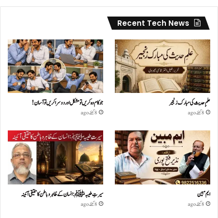
Recent Tech News
علمِ حدیث کی مبارک زنجیر
جو کام وہ کریں تو مشکل اور دوسرا کریں تو آسان !
8 گھنٹے ago
8 گھنٹے ago
ایم مبین
سیرتِ طیبہﷺ: انسان کے ظاہر و باطن کا حقیقی آئینہ
8 گھنٹے ago
8 گھنٹے ago