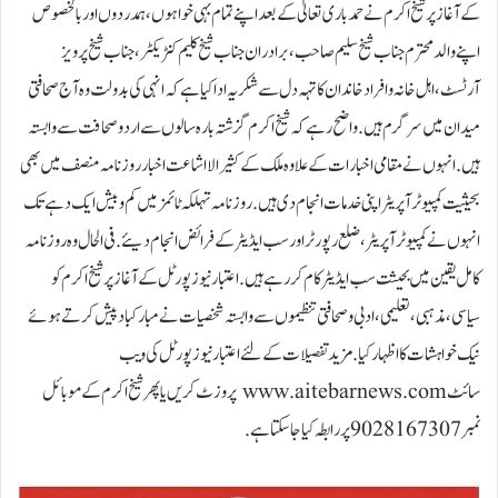
کے آغاز پر شیخ اکرم نے حمد باری تعالیٰ کے بعد اپنے تمام بہی خواہوں، ہمدردوں اور بالخصوص
اپنے والد محترم جناب شیخ سلیم صاحب، برادران جناب شیخ کلیم کنٹریکٹر، جناب شیخ پرویز
آرٹسٹ، اہل خانہ و افراد خاندان کا تہہ دل سے شکریہ ادا کیا ہے کہ انہی کی بدولت وہ آج صحافتی
میدان میں سرگرم ہیں. واضح رہے کہ شیخ اکرم گزشتہ بارہ سالوں سے اردو صحافت سے وابستہ
ہیں. انہوں نے مقامی اخبارات کے علاوہ ملک کے کثیرالااشاعت اخبار روزنامہ منصف میں بھی
بحیثیت کمپیوٹر آپریٹر اپنی خدمات انجام دی ہیں. روزنامہ تہلکہ ٹائمز میں کم و بیش ایک دہے تک
انہوں نے کمپیوٹر آپریٹر، ضلع رپورٹر اور سب ایڈیٹر کے فرائض انجام دیئے. فی الحال وہ روزنامہ
کامل یقین میں بحیثت سب ایڈیٹر کام کررہے ہیں. اعتبار نیوز پورٹل کے آغاز پر شیخ اکرم کو
سیاسی، مذہبی، تعلیمی، ادبی و صحافتی تنظیموں سے وابستہ شخصیات نے مبارکباد پیش کرتے ہوئے
نیک خواہشات کا اظہار کیا. مزید تفصیلات کے لئے اعتبار نیوز پورٹل کی ویب
سائٹ www.aitebarnews.com پر وزٹ کریں یا پھر شیخ اکرم کے موبائل
نمبر 9028167307 پر رابطہ کیا جاسکتا ہے.