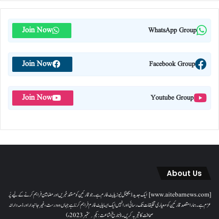
Join Now
WhatsApp Group
Join Now
Facebook Group
Join Now
Youtube Group
About Us
[www.aitebarnews.com] ایک جدید ڈیجیٹل نیوز پلیٹ فارم ہے۔ جو قارئین کو مستند خبریں اور مضامین فراہم کرنے کے لیے پُر
عزم ہے۔ ہمارا مقصدقارئین کو معیاری تخلیقات تک رسائی اور انہیں ایک ایسا پلیٹ فارم فراہم کرنا ہے جہاں وہ درست، غیر جانبدار اور ذمہ دارانہ
صحافت کا تجربہ کریں۔( تاریخ اشاعت : یکم؍ ستمبر 2023ء)