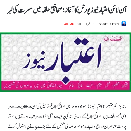
آن لائن اعتبار نیوز پورٹل کا آغاز؛ صحافتی حلقہ میں مسرت کی لہر
Shaikh Akram
ستمبر 1, 2023
403
ناندیڑ : یکم ستبمر:( اعتبار نیوز) :موجودہ دور میں ذرائع ابلاغ و ترسیل کی اہمیت و افادیت سے ہر
ذی فہم واقف ہیں. ذرائع ابلاغ کے انسانی زندگی پر مثبت و منفی اثرات مرتب ہوتے ہیں. فرقہ
پرست عناصر ان ذرائع کو اپنے مذموم مقاصد کی تکمیل کے لئے بڑے پیمانے پر استعمال کرتے