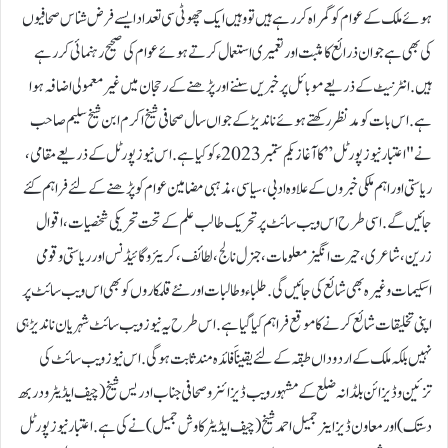
ہوئے ملک کے عوام کو گمراہ کررہے ہیں تو وہیں ایک چھوٹی سی تعداد ایسے فرض شناس صحافیوں
کی بھی ہے جو ان ذرائع کا مثبت اور تعمیری استعمال کرتے ہوئے عوام کی صحیح رہنمائی کررہے
ہیں. انٹرنیٹ کے ذریعے موبائل پر خبریں سننے اور پڑھنے کے رحجان میں غیر معمولی اضافہ ہوا
ہے. اس بات کو مدنظر رکھتے ہوئے ناندیڑ کے جواں سال صحافی شیخ اکرم ابن شیخ سلیم صاحب
نے "اعتبار نیوز پورٹل” کا آغاز یکم ستمبر 2023ء کو کیا ہے. اس نیوز پورٹل کے ذریعے مقامی،
ریاستی اور اہم ملکی خبروں کے علاوہ ادبی، سیاسی، مذہبی مضامین عوام کو پڑھنے کے لئے فراہم کئے
جائیں گے. اسی طرح اس ویب سائٹ پر تحریک طالب علم کے تحت تحریکی شخصیات، اقوال
زرین، شاعری، حیرت انگیز معلومات، جنرل نالج، لطائف، کریئر و گائیڈنس اور ریاستی و قومی
اسکیمات وغیرہ بھی شائع کی جائیں گی. طلباء و طالبات اور نئے قلمکاروں کو بھی اس ویب سائٹ پر
اپنی تخلیقات شائع کرنے کا موقع فراہم کیا گیا ہے. اس طرح یہ نیوز ویب سائٹ شہریان ناندیڑ ہی
نہیں بلکہ ملک کے اردو داں طبقہ کے لئے یقیناََ فائدہ مند ثابت ہوگی. اس نیوز ویب سائٹ کی
تزئین و ڈیزائن بلڈانہ ضلع کے مشہور ویب ڈیزائنر و صحافی جناب ادریس شیخ (چیف ایڈیٹر ودربھ
دستک) اور معاون ڈیزاینر جمیل احمد شیخ (چیف ایڈیٹر کاوش جمیل ) نے کی ہے. اعتبار نیوز پورٹل