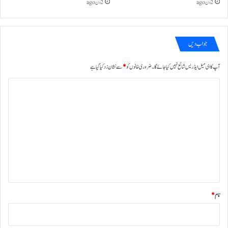
2 دن ago
2 دن ago
جواب دیں
آپ کا ای میل ایڈریس شائع نہیں کیا جائے گا۔
ضروری خانوں کو
*
سے نشان زد کیا گیا ہے
ت
ب
ص
ر
ہ
*
نام
*