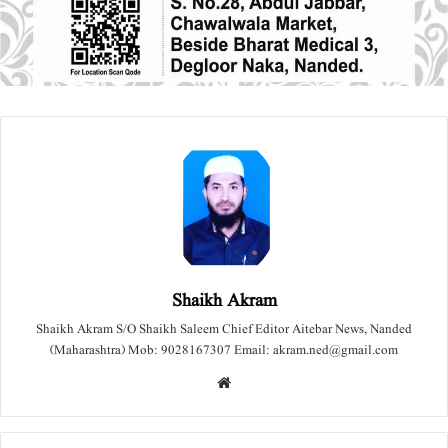
Shaikh Akram
Shaikh Akram S/O Shaikh Saleem Chief Editor Aitebar News, Nanded
(Maharashtra) Mob: 9028167307 Email: akram.ned@gmail.com
We
bsit
e