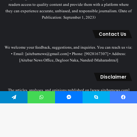
readers access to quality content and provide them with a platform where
they can experience accurate, unbiased, and responsible journalism. (Date of
Publication: September 1, 2023)
Contact Us
We welcome your feedback, suggestions, and inquiries. You can reach us via:
• Email: [aitebarnews@gmail.com] • Phone: [9028167307] • Address:
[Aitebar News Office, Degloor Naka, Nanded (Maharashtra)]
Disclaimer
The articles, analyses, and opinions published on [www.aitebarnews.com]
solely represent the personal views and opinions of the authors. These views
do not necessarily reflect the stance of the Aitebar News management. Any
Telegram
WhatsApp
Messenger
Skype
Facebook
legal proceedings related to objectionable content will be subject to the
jurisdiction of the Nanded court only.