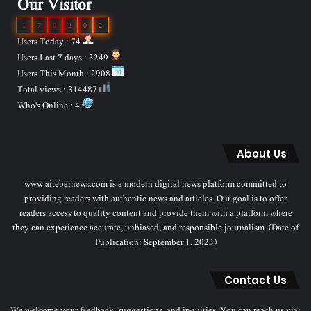
Our Visitor
1
7
0
2
0
2
Users Today : 74
Users Last 7 days : 3249
Users This Month : 2908
Total views : 314487
Who's Online : 4
About Us
www.aitebarnews.com is a modern digital news platform committed to
providing readers with authentic news and articles. Our goal is to offer
readers access to quality content and provide them with a platform where
they can experience accurate, unbiased, and responsible journalism. (Date of
Publication: September 1, 2023)
Contact Us
We welcome your feedback, suggestions, and inquiries. You can reach us via: