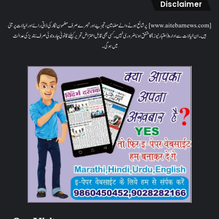
Disclaimer
[www.aitebarnews.com] پر شائع ہونے والے مضامین، تجزیے اور تبصرے صرف مضمون نگار کی ذاتی رائے اور خیالات پر مبنی
ہیں۔ ان خیالات سے ادارہ (اعتبار نیوز) کا متفق ہونا ضروری نہیں۔ کسی بھی قابل اعتراض تحریر کیلئے قانونی چارہ جوئی صرف ناندیڑ کی عدالت
میں ہوگی۔