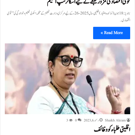
قومی اقتصادی کمزور طبقے کے لیے اسکالرشپ اسکیم
ناندیڑ: 18 جون(نمائندہ اعتبار) تعلیمی سال 2025-26ءکے لیے مرکزی وزارت تعلیم کے محکمہ اسکولی تعلیم و خواندگی کی ’’قومی
اقتصادی…
Read More »
Shaikh Akram
دسمبر 6, 2023
0
3
اقلیتی طلباء کو وظائف