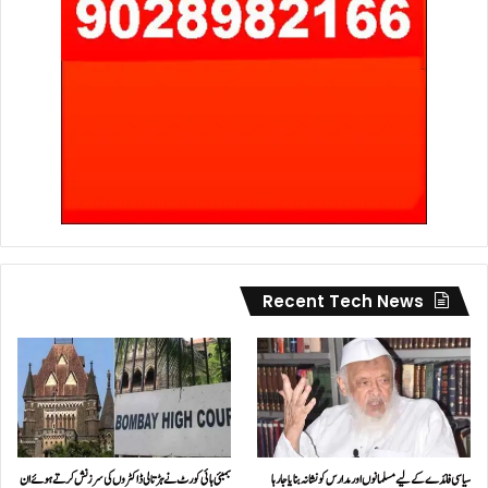
Recent Tech News
سیاسی فائدے کے لیے مسلمانوں اور مدارس کو نشانہ بنایا جا رہا
بمبئی ہائی کورٹ نے ہڑتالی ڈاکٹروں کی سرزنش کرتے ہوئے ان