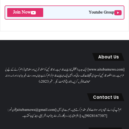
Join Now
Youtube Group
About Us
[www.aitebarnews.com] ایک جدید ڈیجیٹل نیوز پلیٹ فارم ہے۔ جو قارئین کو مستند خبریں اور مضامین فراہم کرنے کے لیے پُر
عزم ہے۔ ہمارا مقصدقارئین کو معیاری تخلیقات تک رسائی اور انہیں ایک ایسا پلیٹ فارم فراہم کرنا ہے جہاں وہ درست، غیر جانبدار اور ذمہ دارانہ
صحافت کا تجربہ کریں۔( تاریخ اشاعت : یکم؍ ستمبر 2023ء)
Contact Us
ہم آپ کی رائے، تجاویز اور سوالات کا خیرمقدم کرتے ہیں۔ ہم سےای میل: [aitebarnews@gmail.com]فون نمبر:
[9028167307]پتہ: [دفتر اعتبار نیوز، ، دیگلور ناکہ، ناندیڑ(مہاراشٹر) ] پر رابطہ کیا جاسکتا ہے۔