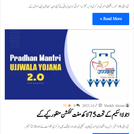
نئی دہلی، 6 دسمبر۔اقلیتی امور کی مرکزی وزیر محترمہ اسمرتی زوبن ایرانی نے آج راجیہ سبھا میں ایک سوال کے…
Read More »
Shaikh Akram
ستمبر 14, 2023
0
25
اجولا اسکیم کے تحت 75 لاکھ مفت کنکشن منظور کیے گئے
نئی دہلی،14ستمبر: اس بار اقتصادی امور کی کابینہ کمیٹی کی ہفتہ وار میٹنگ میں مرکزی حکومت نے اجولا 2.0 اسکیم…