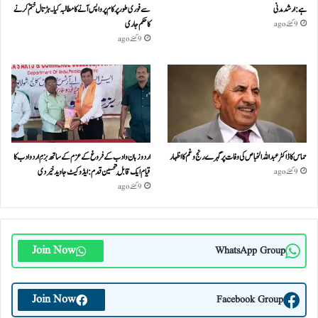
ہے: ارشد مدنی
سے فوری طور پر کام پر واپس آنے کا مطالبہ کیا۔ہڑتال ختم کرنے
کا حکم جاری
9 گھنٹے ago
9 گھنٹے ago
حماس کا ڈاکٹر عبداللہ الخباص کی وفات پر گہرے رنج وغم کااظہار
اردو زبان و ادب کے فروغ کے عزم کے ساتھ بزمِ اردو ادب کا
قیام ایک قابلِ تحسین قدم : ایڈوکیٹ جاوید خیردی
9 گھنٹے ago
9 گھنٹے ago
Join Now
WhatsApp Group
Join Now
Facebook Group