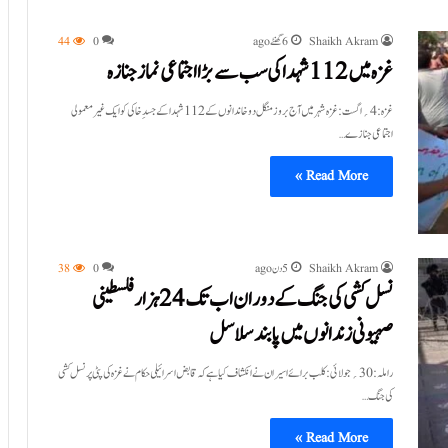
Shaikh Akram
6 گھنٹے ago
0
44
غزہ میں 112 شہدا کی سب سے بڑا اجتماعی نماز جنازہ
غزہ:4؍اگست:غزہ شہر میں آج بروز منگل دو خاندانوں کے 112 شہدا کے جسدِ خاکی کو ایک غیر معمولی
اجتماعی جنازے…
Read More »
Shaikh Akram
5 دن ago
0
38
نسل کشی کی جنگ کے دوران اب تک 24ہزار فلسطینی
صہیونی زندانوں میں پابند سلاسل
راملہ:30؍جولائی:کلب برائے اسیران نے انکشاف کیا ہے کہ قابض اسرائیلی حکام نے غزہ کی پٹی پر نسل کشی
کی جنگ…
Read More »