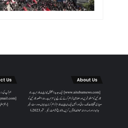
ct Us
About Us
[www.aitebarnews.com] ایک جدید ڈیجیٹل نیوز پلیٹ فارم ہے۔ جو
ہم آپ کی را
قارئین کو مستند خبریں اور مضامین فراہم کرنے کے لیے پُر عزم ہے۔ ہمارا مقصدقارئین کو
معیاری تخلیقات تک رسائی اور انہیں ایک ایسا پلیٹ فارم فراہم کرنا ہے جہاں وہ درست، غیر
[دفتر اعتبا
جانبدار اور ذمہ دارانہ صحافت کا تجربہ کریں۔( تاریخ اشاعت : یکم؍ ستمبر 2023ء)