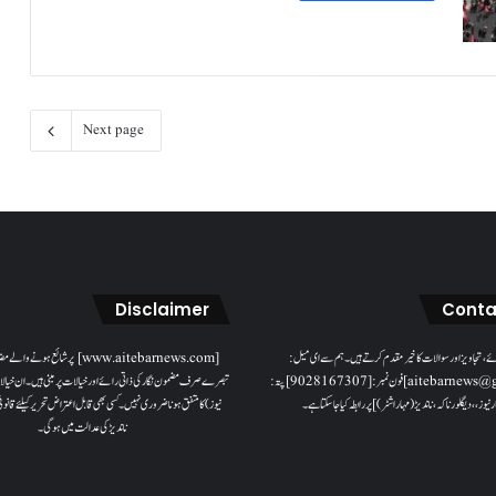
Next page
Disclaimer
Conta
ئے، تجاویز اور سوالات کا خیرمقدم کرتے ہیں۔ ہم سےای میل:
[www.aitebarnews.com] پر شائع ہونے 
[aitebarnews@gmail.com]فون نمبر: [9028167307]پتہ:
تبصرے صرف مضمون نگار کی ذاتی رائے اور خیالات پر مبنی ہیں۔ ان خیالا
ر نیوز، ، دیگلور ناکہ، ناندیڑ(مہاراشٹر) ] پر رابطہ کیا جاسکتا ہے۔
نیوز) کا متفق ہونا ضروری نہیں۔ کسی بھی قابل اعتراض تحریر کیلئے قان
ناندیڑ کی عدالت میں ہوگی۔