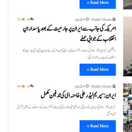
Read More »
Shaikh Akram
4 ہفتے ago
0
32
امریکہ کی جانب سے ایران پر جارحیت کے بعد پاسدارانِ
انقلاب کے جوابی حملے
واشنگٹن۔تہران:9؍جولائی:بدھ اور جمعرات کی درمیانی شب امریکہ نے ایران پر ایک نئی جارحیت کا
ارتکاب کیا ہے۔ یہ حملہ امریکی…
Read More »
Shaikh Akram
4 ہفتے ago
0
48
ایران: سپریم لیڈر علی خامنہ ای کی تدفین مکمل
تہران:9؍جولائی:ایران کے سابق رہبر اعلی علی خامنہ ای کی میت کو جمعرات کے روز ملک کے شمال مشرق
میں واقع…
Read More »