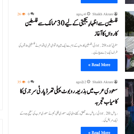
Shaikh Akram
6 دن ago
0
26
فلسطین سے اظہارِ یکجہتی کے لیے 30 ممالک سے فلسطین
کارواں کا آغاز
مغربی کنارہ:29؍جولائی:فلسطین کارواں کے نام سے ایک بین الاقوامی شہری اقدام نے فلسطینی علاقوں کی
طرف ایک بڑے پیمانے پر…
Read More »
Shaikh Akram
2 ہفتے ago
0
35
سعودی عرب میں بذریعہ روبوٹ پہلی تھرڈ پارٹی سرجری کا
کامیاب تجربہ
ریاض:20؍جولائی:ریاض سے تعلق رکھنے والی ایک سعودی طبی ٹیم نے سعودی عرب کی سطح پر جدہ کے
ایک مریض کی…
Read More »