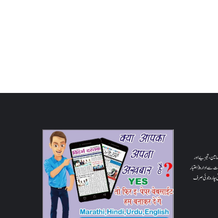
والے مضامین، تجزیے اور
ت سے ادارہ (اعتبار
ونی چارہ جوئی صرف