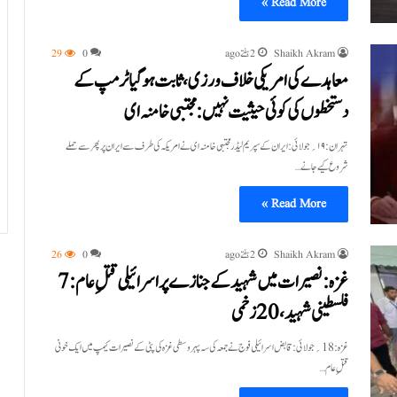
Read More »
Shaikh Akram
2 ہفتے ago
0
29
معاہدے کی امریکی خلاف ورزی، ثابت ہوگیا ٹرمپ کے
دستخطوں کی کوئی حیثیت نہیں :مجتبی خامنہ ای
تہران:۱۹؍جولائی:ایران کے سپریم لیڈر مجتبی خامنہ ای نے امریکہ کی طرف سے ایران پر پھر سے حملے
شروع کیے جانے…
Read More »
Shaikh Akram
2 ہفتے ago
0
26
غزہ :نصیرات میں شہید کے جنازے پر اسرائیلی قتلِ عام: 7
فلسطینی شہید، 20 زخمی
غزہ:18؍جولائی:قابض اسرائیلی فوج نے جمعہ کی سہ پہر وسطی غزہ کی پٹی کے نصیرات کیمپ میں ایک خونی
قتلِ عام…