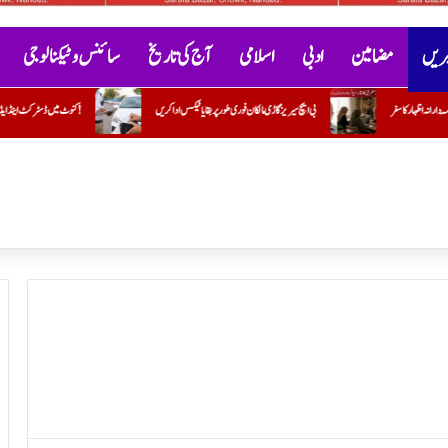
خبریں
مضامین
ادبی
اسلامی
آج کی تاریخ
سائنس و ٹیکنالوجی
سیریز گاڑی مالکان فوری طور پر بقایا ٹیکس ادا کریں
کنوٹ میں ڈسٹرکٹ اینڈ ایڈیشنل سیشنز کورٹ اور سینئر ڈویژن سول کورٹ کے قیام کی منظوری!