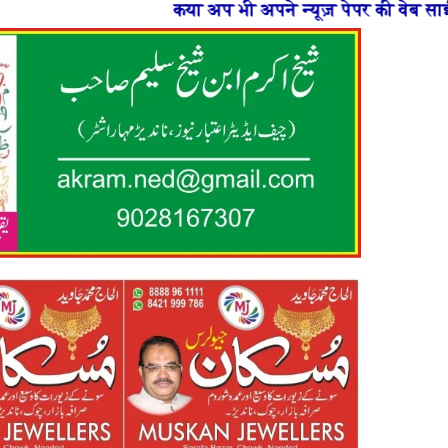
कया अप भी अपने न्यूज़ पेपर की वेब साईट बनाना चाहते है य