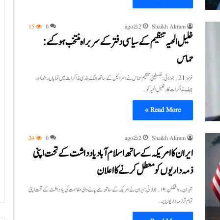
Shaikh Akram
2 ہفتے ago
0
15
خلیل الحیہ تنظیم کے سیاسی دفتر کے سربراہ منتخب ہو گئے :
حماس
غزہ:21؍جولائی:فلسطینی تنظیم حماس نے اسرائیل کے ساتھ جنگ بندی مذاکرات میں نمایاں رہنما اور
چیف مذاکرات کار خلیل الحیہ کو…
Read More »
Shaikh Akram
2 ہفتے ago
0
24
ایران کا امریکہ کے ساتھ اسلام آباد یادداشت کے تحت اپنی
ذمہ داریوں کو معطل کرنے کا اعلان
تہران۔واشنگٹن:۱۹؍جولائی:ایران نے امریکہ کے ساتھ طے پانے والی مفاہمت کی یاد داشت کے تحت اپنی
تمام تر ذمہ داریوں پر…