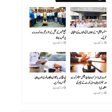
’’مکسوپیتھی‘‘ کے خلاف آئی ایم اے کی احتجاجی
شیخ شمیم کے قتل کے ملزم شبّر دادا کو دو روزہ
تحریک
پولیس ریمانڈ
12 گھنٹے ago
12 گھنٹے ago
کنوٹ میں ڈسٹرکٹ اینڈ ایڈیشنل سیشنز کورٹ
بی ایچ سیریز گاڑی مالکان فوری طور پر بقایا
اور سینئر ڈویژن سول کورٹ کے قیام کی
ٹیکس ادا کریں
منظوری!
12 گھنٹے ago
12 گھنٹے ago