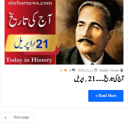
Shaikh Akram
اپریل 21, 2026
0
21
آج کی تاریخ۔۔۔21؍اپریل
Read More »
Next page