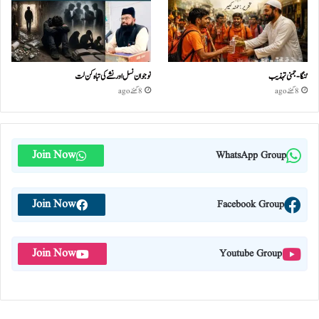
گنگا-جمنی تہذیب
نوجوان نسل اور نشے کی تباہ کن لت
8 گھنٹے ago
8 گھنٹے ago
Join Now
WhatsApp Group
Join Now
Facebook Group
Join Now
Youtube Group