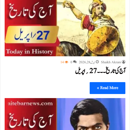
Shaikh Akram
اپریل 28, 2026
0
14
آج کی تاریخ۔۔۔27؍اپریل
Read More »