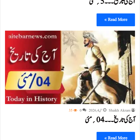
آج کی تاریخ۔۔۔5؍مئی
Read More »
Shaikh Akram
مئی 4, 2026
0
35
آج کی تاریخ۔۔۔04؍مئی
Read More »