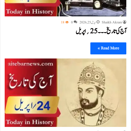
Shaikh Akram
اپریل 25, 2026
0
18
آج کی تاریخ۔۔۔25؍اپریل
Read More »