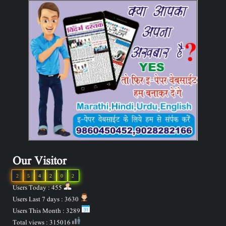
Our Visitor
2
5
4
2
0
2
Users Today : 455
Users Last 7 days : 3630
Users This Month : 3289
Total views : 315016