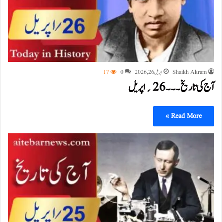
Shaikh Akram
اپریل 26, 2026
0
17
آج کی تاریخ۔۔۔26؍اپریل
Read More »