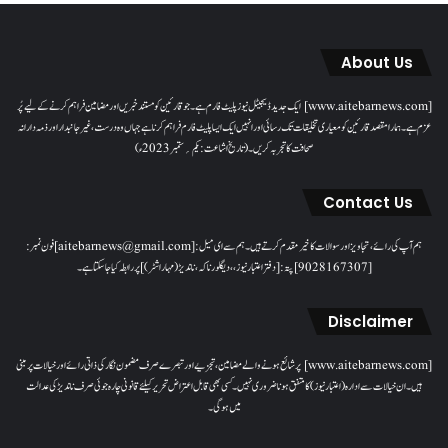
About Us
[www.aitebarnews.com] ایک جدید ڈیجیٹل نیوز پلیٹ فارم ہے۔ جو قارئین کو مستند خبریں اور مضامین فراہم کرنے کے لیے پُر
عزم ہے۔ ہمارا مقصدقارئین کو معیاری تخلیقات تک رسائی اور انہیں ایک ایسا پلیٹ فارم فراہم کرنا ہے جہاں وہ درست، غیر جانبدار اور ذمہ دارانہ
صحافت کا تجربہ کریں۔( تاریخ اشاعت : یکم؍ ستمبر 2023ء)
Contact Us
ہم آپ کی رائے، تجاویز اور سوالات کا خیرمقدم کرتے ہیں۔ ہم سےای میل: [aitebarnews@gmail.com]فون نمبر:
[9028167307]پتہ: [دفتر اعتبار نیوز، ، دیگلور ناکہ، ناندیڑ(مہاراشٹر) ] پر رابطہ کیا جاسکتا ہے۔
Disclaimer
[www.aitebarnews.com] پر شائع ہونے والے مضامین، تجزیے اور تبصرے صرف مضمون نگار کی ذاتی رائے اور خیالات پر مبنی
ہیں۔ ان خیالات سے ادارہ (اعتبار نیوز) کا متفق ہونا ضروری نہیں۔ کسی بھی قابل اعتراض تحریر کیلئے قانونی چارہ جوئی صرف ناندیڑ کی عدالت
میں ہوگی۔