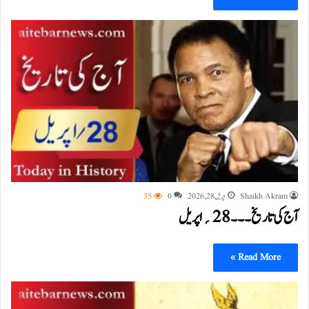
Shaikh Akram
اپریل 28, 2026
0
35
آج کی تاریخ۔۔۔28؍اپریل
Read More »