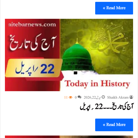
Read More »
Shaikh Akram
اپریل 22, 2026
0
11
آج کی تاریخ۔۔۔22؍اپریل
Read More »