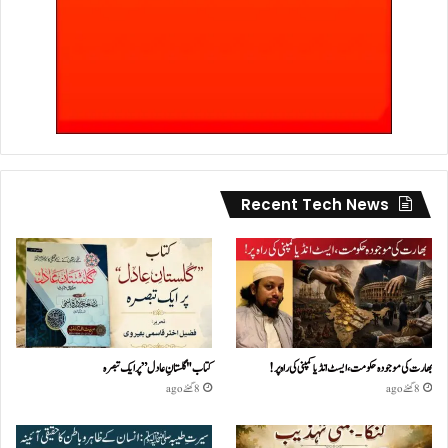
Recent Tech News
بھارت کی موجودہ حکومت،ایسٹ انڈیا کمپنی کی راہ پر!
کتاب "گلستانِ عادل” پر ایک تبصرہ
8 گھنٹے ago
8 گھنٹے ago